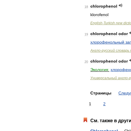
chlorophenol
18
klorofenol
English
-
Turkish
new
dict
chlorophenol
odor
19
хлорофенольный
за
Англо
-
русский
словарь
chlorophenol
odor
20
Экология:
хлорофен
Универсальный
англо
-
р
Страницы
След
1
2
См
.
также
в
друг