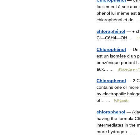
Chlorophenol
—
Chl
facilement
à
sec
aux
phénol
lui
même
est
t
chlorophénol
et
de
…
chlorophénol
—
●
c
Cl
―
C6H4
―
OH
…
En
Chlorophénol
—
Un
est
un
isomère
d
un
p
benzénique
portant
l
aux
… …
Wikipédia
en
F
Chlorophenol
—
2
C
contains
one
or
more
by
electrophilic
haloge
of
… …
Wikipedia
chlorophenol
— /
kla
having
the
formula
C
intermediates
in
the
m
more
hydrogen
… 