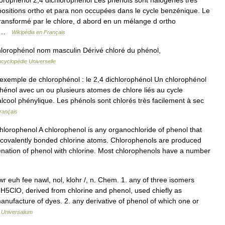
orophénol
2
,
4
dichlorophénol
Les
phénols
sont
halogénés
très
positions
ortho
et
para
non
occupées
dans
le
cycle
benzénique
.
Le
ransformé
par
le
chlore
,
d
abord
en
un
mélange
d
ortho
 …
Wikipédia
en
Français
hlorophénol
nom
masculin
Dérivé
chloré
du
phénol
,
cyclopédie
Universelle
exemple
de
chlorophénol
:
le
2
,
4
dichlorophénol
Un
chlorophénol
hénol
avec
un
ou
plusieurs
atomes
de
chlore
liés
au
cycle
alcool
phénylique
.
Les
phénols
sont
chlorés
très
facilement
à
sec
rançais
hlorophenol
A
chlorophenol
is
any
organochloride
of
phenol
that
covalently
bonded
chlorine
atoms
.
Chlorophenols
are
produced
nation
of
phenol
with
chlorine
.
Most
chlorophenols
have
a
number
wr
euh
fee
nawl
,
nol
,
klohr
/,
n
.
Chem
.
1
.
any
of
three
isomers
6H5ClO
,
derived
from
chlorine
and
phenol
,
used
chiefly
as
anufacture
of
dyes
.
2
.
any
derivative
of
phenol
of
which
one
or
…
Universalium