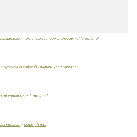
нормативно
-
технической
терминологии
chlorophenol
>
и
русско
-
английский
словарь
chlorophenol
>
ский
словарь
chlorophenol
>
по
экологии
chlorophenol
>