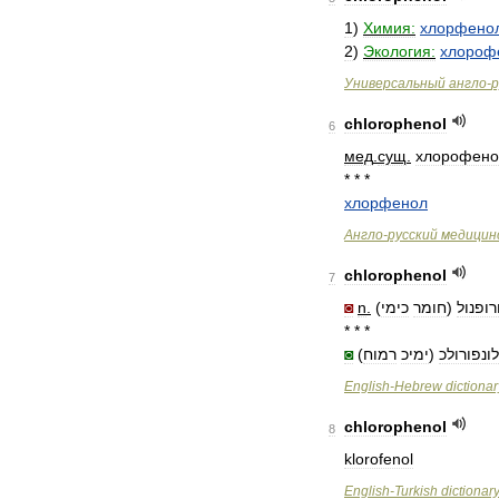
1
)
Химия:
хлорфено
2
)
Экология:
хлороф
Универсальный
англо
-
р
chlorophenol
6
мед
.
сущ
.
хлорофено
* * *
хлорфенол
Англо
-
русский
медицин
chlorophenol
7
◙
n
.
)
כימי
חומר
(
רופנול
* * *
◙
(
רמוח
ימיכ
)
לונפורולכ
English
-
Hebrew
dictionar
chlorophenol
8
klorofenol
English
-
Turkish
dictionar