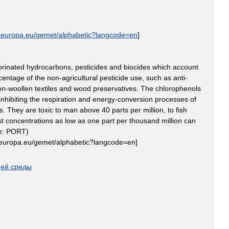
.
europa
.
eu
/
gemet
/
alphabetic
?
langcode
=
en
]
orinated
hydrocarbons
,
pesticides
and
biocides
which
account
centage
of
the
non
-
agricultural
pesticide
use
,
such
as
anti
-
on
-
woollen
textiles
and
wood
preservatives
.
The
chlorophenols
inhibiting
the
respiration
and
energy
-
conversion
processes
of
s
.
They
are
toxic
to
man
above
40
parts
per
million
,
to
fish
st
concentrations
as
low
as
one
part
per
thousand
million
can
e:
PORT
)
europa
.
eu
/
gemet
/
alphabetic
?
langcode
=
en
]
ей
среды