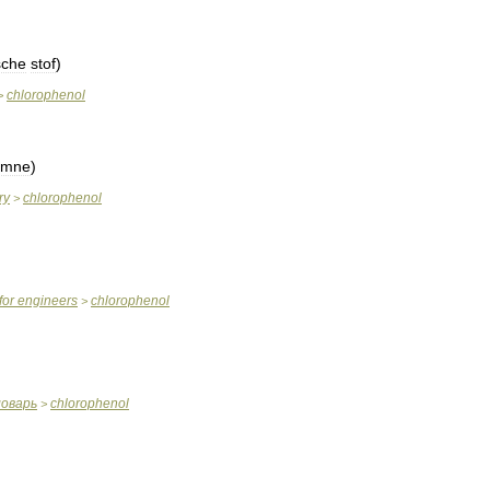
sche
stof
)
chlorophenol
>
ämne
)
ry
chlorophenol
>
for
engineers
chlorophenol
>
ловарь
chlorophenol
>