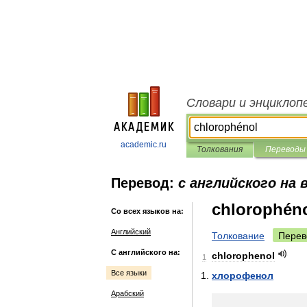
Словари и энциклоп
academic.ru
Толкования
Переводы
Перевод:
с английского на 
chlorophén
Со всех языков на:
Английский
Толкование
Перев
С английского на:
chlorophenol
1
Все языки
хлорофенол
Арабский