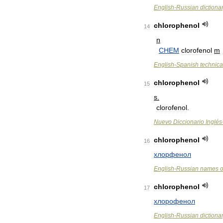
English
-
Russian
dictiona
chlorophenol
14
n
CHEM
clorofenol
m
English
-
Spanish
technica
chlorophenol
15
s
.
clorofenol
.
Nuevo
Diccionario
Inglés
chlorophenol
16
хлорфенол
English
-
Russian
names
o
chlorophenol
17
хлорофенол
English
-
Russian
dictiona