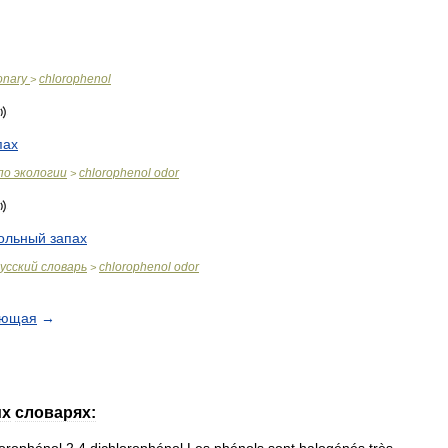
ionary
chlorophenol
>
пах
по
экологии
chlorophenol
odor
>
ольный
запах
усский
словарь
chlorophenol
odor
>
ующая
→
их
словарях: