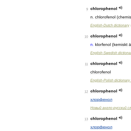
chlorophenol
9
n
.
chlorofenol
(
chemi
English
-
Dutch
dictionary
chlorophenol
10
n
.
klorfenol
(
kemiskt
English
-
Swedish
dictiona
chlorophenol
11
chlorofenol
English
-
Polish
dictionary
chlorophenol
12
хлорфенол
Новый
англо
-
русский
с
chlorophenol
13
хлорфенол