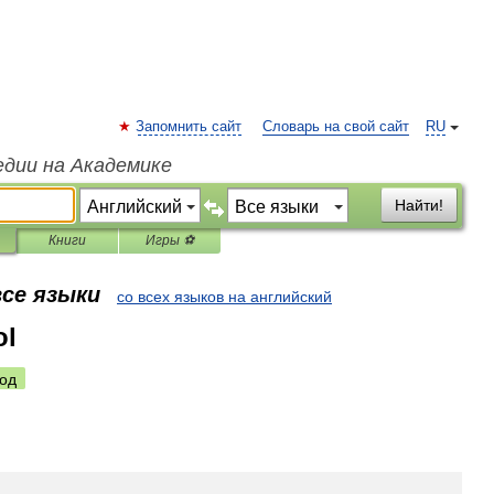
Запомнить сайт
Словарь на свой сайт
RU
едии на Академике
Найти!
Книги
Игры ⚽
все языки
со всех языков на английский
ol
од