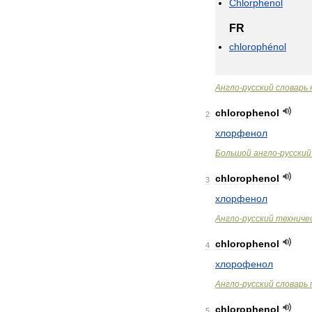
Chlorphenol
FR
chlorophénol
Англо
-
русский
словарь
chlorophenol
2
хлорфенол
Большой
англо
-
русский
chlorophenol
3
хлорфенол
Англо
-
русский
техниче
chlorophenol
4
хлорофенол
Англо
-
русский
словарь
chlorophenol
5