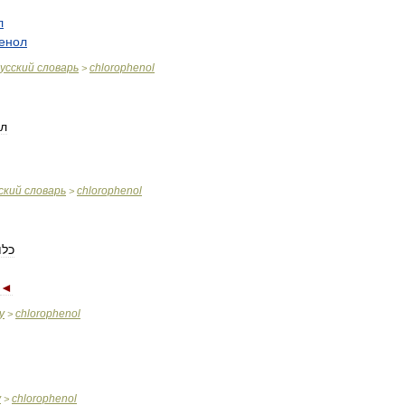
л
енол
усский
словарь
chlorophenol
>
л
ский
словарь
chlorophenol
>
כלו
◄
y
chlorophenol
>
y
chlorophenol
>