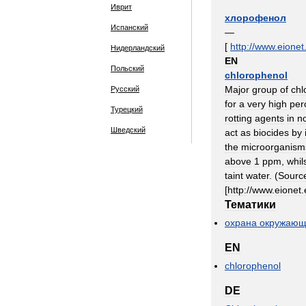
Иврит
хлорофенол
Испанский
—
[
http:
//
www
.
eionet
Нидерландский
EN
Польский
chlorophenol
Major
group
of
chl
Русский
for
a
very
high
per
Турецкий
rotting
agents
in
n
Шведский
act
as
biocides
by
the
microorganism
above
1
ppm
,
whil
taint
water
. (
Sourc
[
http:
//
www
.
eionet
.
Тематики
охрана
окружающ
EN
chlorophenol
DE