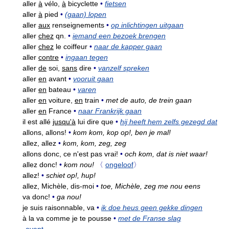
aller
à
vélo,
à
bicyclette
•
fietsen
aller
à
pied
•
(gaan) lopen
aller
aux
renseignements
•
op inlichtingen uitgaan
aller
chez
qn.
•
iemand een bezoek brengen
aller
chez
le coiffeur
•
naar de kapper gaan
aller
contre
•
ingaan tegen
aller
de
soi,
sans
dire
•
vanzelf spreken
aller
en
avant
•
vooruit gaan
aller
en
bateau
•
varen
aller
en
voiture,
en
train
•
met de auto, de trein gaan
aller
en
France
•
naar Frankrijk gaan
il est allé
jusqu'à
lui dire que
•
hij heeft hem zelfs gezegd dat
allons, allons!
•
kom kom, kop op!, ben je mal!
allez, allez
•
kom, kom, zeg, zeg
allons donc, ce n'est pas vrai!
•
och kom, dat is niet waar!
allez donc!
•
kom nou!
〈
ongeloof
〉
allez!
•
schiet op!, hup!
allez, Michèle, dis-moi
•
toe, Michèle, zeg me nou eens
va donc!
•
ga nou!
je suis raisonnable, va
•
ik doe heus geen gekke dingen
à la va comme je te pousse
•
met de Franse slag