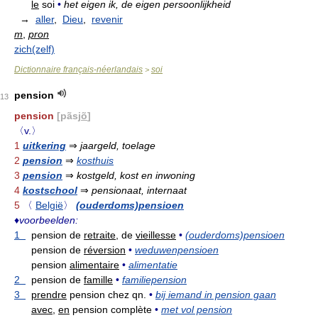
le
soi
•
het eigen ik, de eigen persoonlijkheid
→
aller
,
Dieu
,
revenir
m
,
pron
zich(zelf)
Dictionnaire français-néerlandais
soi
>
pension
13
pension
[pãsj
õ
]
〈v.〉
1
uitkering
⇒
jaargeld, toelage
2
pension
⇒
kosthuis
3
pension
⇒
kostgeld, kost en inwoning
4
kostschool
⇒
pensionaat, internaat
5
〈
België
〉
(ouderdoms)pensioen
♦
voorbeelden:
1
pension de
retraite,
de
vieillesse
•
(ouderdoms)pensioen
pension de
réversion
•
weduwenpensioen
pension
alimentaire
•
alimentatie
2
pension de
famille
•
familiepension
3
prendre
pension chez qn.
•
bij iemand in pension gaan
avec,
en
pension complète
•
met vol pension