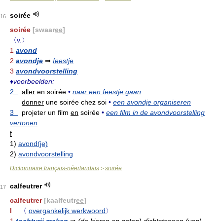
soirée
16
soirée
[swaar
ee
]
〈v.〉
1
avond
2
avondje
⇒
feestje
3
avondvoorstelling
♦
voorbeelden:
2
aller
en soirée
•
naar een feestje gaan
donner
une soirée chez soi
•
een avondje organiseren
3
projeter un film
en
soirée
•
een film in de avondvoorstelling
vertonen
f
1)
avond(je)
2)
avondvoorstelling
Dictionnaire français-néerlandais
soirée
>
calfeutrer
17
calfeutrer
[kaalfeutr
ee
]
I
〈
overgankelijk werkwoord
〉