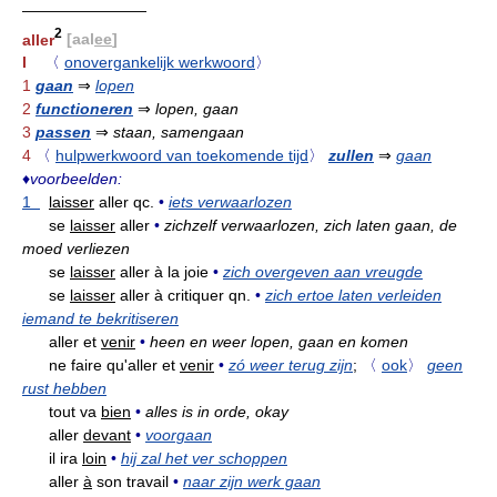
————————
2
aller
[aal
ee
]
I
〈
onovergankelijk werkwoord
〉
1
gaan
⇒
lopen
2
functioneren
⇒
lopen, gaan
3
passen
⇒
staan, samengaan
4
〈
hulpwerkwoord van toekomende tijd
〉
zullen
⇒
gaan
♦
voorbeelden:
1
laisser
aller qc.
•
iets verwaarlozen
se
laisser
aller
•
zichzelf verwaarlozen, zich laten gaan, de
moed verliezen
se
laisser
aller à la joie
•
zich overgeven aan vreugde
se
laisser
aller à critiquer qn.
•
zich ertoe laten verleiden
iemand te bekritiseren
aller et
venir
•
heen en weer lopen, gaan en komen
ne faire qu'aller et
venir
•
zó weer terug zijn
;
〈
ook
〉
geen
rust hebben
tout va
bien
•
alles is in orde, okay
aller
devant
•
voorgaan
il ira
loin
•
hij zal het ver schoppen
aller
à
son travail
•
naar zijn werk gaan