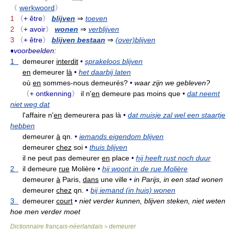
〈
werkwoord
〉
1
〈+ être〉
blijven
⇒
toeven
2
〈+ avoir〉
wonen
⇒
verblijven
3
〈+ être〉
blijven bestaan
⇒
(over)blijven
♦
voorbeelden:
1
demeurer
interdit
•
sprakeloos blijven
en
demeurer
là
•
het daarbij laten
où
en
sommes-nous demeurés?
•
waar zijn we gebleven?
〈+ ontkenning〉
il n'
en
demeure pas moins que
•
dat neemt
niet weg dat
l'affaire n'
en
demeurera pas là
•
dat muisje zal wel een staartje
hebben
demeurer
à
qn.
•
iemands eigendom blijven
demeurer
chez
soi
•
thuis blijven
il ne peut pas demeurer
en
place
•
hij heeft rust noch duur
2
il demeure
rue
Molière
•
hij woont in de rue Molière
demeurer
à
Paris,
dans
une ville
•
in Parijs, in een stad wonen
demeurer
chez
qn.
•
bij iemand (in huis) wonen
3
demeurer
court
•
niet verder kunnen, blijven steken, niet weten
hoe men verder moet
Dictionnaire français-néerlandais
demeurer
>