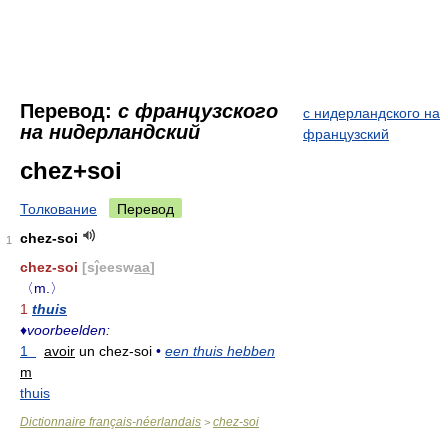
Перевод:
с французского
с нидерландского на
на нидерландский
французский
chez+soi
Толкование
Перевод
chez-soi
1
chez-soi
[sĵeesw
aa
]
〈m.〉
1
thuis
♦
voorbeelden:
1
avoir
un chez-soi
•
een thuis hebben
m
thuis
Dictionnaire français-néerlandais
chez-soi
>