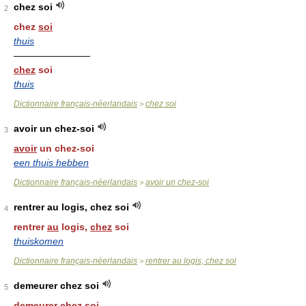
chez soi
2
chez
soi
thuis
————————
chez
soi
thuis
Dictionnaire français-néerlandais
chez soi
>
avoir un chez-soi
3
avoir
un chez-soi
een thuis hebben
Dictionnaire français-néerlandais
avoir un chez-soi
>
rentrer au logis, chez soi
4
rentrer
au
logis,
chez
soi
thuiskomen
Dictionnaire français-néerlandais
rentrer au logis, chez soi
>
demeurer chez soi
5
demeurer
chez
soi