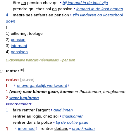
être
en
pension chez qn.
•
bij iemand in de kost zijn
prendre qn. chez soi
en
pension
•
iemand in de kost nemen
4
mettre ses enfants
en
pension
•
zijn kinderen op kostschool
doen
f
1)
uitkering, toelage
2)
pension
3)
internaat
4)
pensioen
Dictionnaire français-néerlandais
pension
>
rentrer
14
rentrer
[rãtr
ee
]
I
〈
onovergankelijk werkwoord
〉
1
(weer) naar binnen gaan, komen
⇒
thuiskomen, terugkomen
2
weer beginnen
♦
voorbeelden:
1
faire
rentrer l'argent
•
geld innen
rentrer
au
logis,
chez
soi
•
thuiskomen
rentrer
dans
la police
•
bij de politie gaan
¶
〈
informeel
〉
rentrer
dedans
•
erop knallen