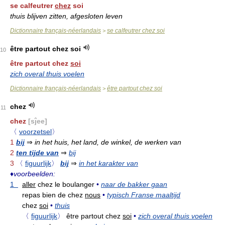
se calfeutrer
chez
soi
thuis blijven zitten, afgesloten leven
Dictionnaire français-néerlandais
se calfeutrer chez soi
>
être partout chez soi
10
être partout chez
soi
zich overal thuis voelen
Dictionnaire français-néerlandais
être partout chez soi
>
chez
11
chez
[sĵee]
〈
voorzetsel
〉
1
bij
⇒
in het huis, het land, de winkel, de werken van
2
ten tijde van
⇒
bij
3
〈
figuurlijk
〉
bij
⇒
in het karakter van
♦
voorbeelden:
1
aller
chez le boulanger
•
naar de bakker gaan
repas bien de chez
nous
•
typisch Franse maaltijd
chez
soi
•
thuis
〈
figuurlijk
〉
être partout chez
soi
•
zich overal thuis voelen