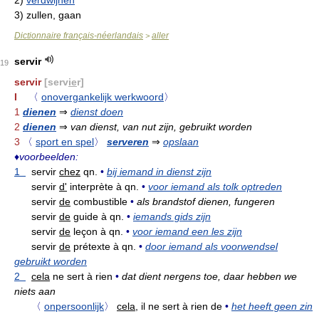
2)
verdwijnen
3)
zullen, gaan
Dictionnaire français-néerlandais
aller
>
servir
19
servir
[serv
ie
r]
I
〈
onovergankelijk werkwoord
〉
1
dienen
⇒
dienst doen
2
dienen
⇒
van dienst, van nut zijn, gebruikt worden
3
〈
sport en spel
〉
serveren
⇒
opslaan
♦
voorbeelden:
1
servir
chez
qn.
•
bij iemand in dienst zijn
servir
d'
interprète à qn.
•
voor iemand als tolk optreden
servir
de
combustible
•
als brandstof dienen, fungeren
servir
de
guide à qn.
•
iemands gids zijn
servir
de
leçon à qn.
•
voor iemand een les zijn
servir
de
prétexte à qn.
•
door iemand als voorwendsel
gebruikt worden
2
cela
ne sert à rien
•
dat dient nergens toe, daar hebben we
niets aan
〈
onpersoonlijk
〉
cela,
il ne sert à rien de
•
het heeft geen zin