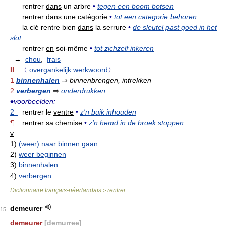
rentrer
dans
un arbre
•
tegen een boom botsen
rentrer
dans
une catégorie
•
tot een categorie behoren
la clé rentre bien
dans
la serrure
•
de sleutel past goed in het
slot
rentrer
en
soi-même
•
tot zichzelf inkeren
→
chou
,
frais
II
〈
overgankelijk werkwoord
〉
1
binnenhalen
⇒
binnenbrengen, intrekken
2
verbergen
⇒
onderdrukken
♦
voorbeelden:
2
rentrer le
ventre
•
z'n buik inhouden
¶
rentrer sa
chemise
•
z'n hemd in de broek stoppen
v
1)
(weer) naar binnen gaan
2)
weer beginnen
3)
binnenhalen
4)
verbergen
Dictionnaire français-néerlandais
rentrer
>
demeurer
15
demeurer
[dəmurr
ee
]