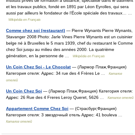
instituts privés de formation à distance, spécialisé dans le bâtiment
et les travaux publics, fondé en 1891 par Léon Eyrolles, qui sera
aussi par ailleurs le fondateur de l’École spéciale des travaux… …
Wikipédia en Français
Comme chez soi (restaurant)
— Pierre Wynants Pierre Wynants,
Stavanger 2008 Photo: Jarle Vines Pierre Wynants est un cuisinier
belge né à Bruxelles le 5 mars 1939, chef du restaurant le Comme
chez Soi jusqu au milieu des années 2000. La quatrième
génération, en la personne de …
Wikipédia en Français
Un Coin Chez Soi - Le Chocolat
— (Лармор Плаж,Франция)
Категория отеля: Адрес: 34 rue des 4 Frères Le …
Каталог
отелей
Un Coin Chez Soi
— (Лармор Плаж,Франция) Категория отеля:
Адрес: 26 Rue des 4 Freres Leroy Queret, 5626 …
Каталог отелей
Appartement Comme Chez Soi
— (Страсбург,Франция)
Категория отеля: 3 звездочный отель Адрес: 41 bouleva …
Каталог отелей