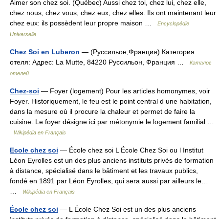
Aimer son chez soi. (Québec) Aussi chez toi, chez lui, chez elle,
chez nous, chez vous, chez eux, chez elles. Ils ont maintenant leur
chez eux: ils possèdent leur propre maison …
Encyclopédie
Universelle
Chez Soi en Luberon
— (Руссильон,Франция) Категория
отеля: Адрес: La Mutte, 84220 Руссильон, Франция …
Каталог
отелей
Chez-soi
— Foyer (logement) Pour les articles homonymes, voir
Foyer. Historiquement, le feu est le point central d une habitation,
dans la mesure où il procure la chaleur et permet de faire la
cuisine. Le foyer désigne ici par métonymie le logement familial …
Wikipédia en Français
Ecole chez soi
— École chez soi L École Chez Soi ou l Institut
Léon Eyrolles est un des plus anciens instituts privés de formation
à distance, spécialisé dans le bâtiment et les travaux publics,
fondé en 1891 par Léon Eyrolles, qui sera aussi par ailleurs le…
…
Wikipédia en Français
École chez soi
— L École Chez Soi est un des plus anciens