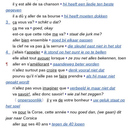
il
y
est allé de sa chanson
•
hij heeft een liedje ten beste
gegeven
il a dû
y
aller de sa bourse
•
hij heeft moeten dokken
3
ça
vous va?
•
schikt u dat?
ça
me va
•
goed, okay
est-ce que cette robe
me
va?
•
staat die jurk me?
aller
bien
ensemble
•
goed bij elkaar passen
la clef ne va pas
à
la serrure
•
die sleutel past niet in het slot
4
j'allais t'
appeler
•
ik stond op het punt je op te bellen
elle allait tout
avouer
lorsque
•
ze zou net alles bekennen, toen
¶
aller en s'
améliorant
•
gaandeweg beter worden
n'allez surtout pas
croire
que
•
denk vooral niet dat
pourvu qu'il n'aille pas se
faire
prendre
•
als hij maar niet
gepakt wordt
n'allez pas vous
imaginer
que
•
verbeeld je maar niet dat
va
savoir!,
allez donc savoir!
•
wie zal het zeggen?
〈
onpersoonlijk
〉
il
y
va
de
votre bonheur
•
uw geluk staat op
het spel
va
pour
la Corse, cette année
•
nou goed dan, (we gaan) dit
jaar naar Corsica
aller
sur
ses 40 ans
•
tegen de 40 lopen