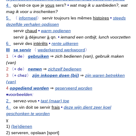
4
qu'est-ce que je
vous
sers?
•
wat mag ik u aanbieden?, wat
mag ik voor u inschenken?
5
〈
informeel
〉
servir toujours les mêmes
histoires
•
steeds
dezelfde verhalen opdissen
servir
chaud
•
warm opdienen
servir
à
déjeuner
à
qn.
•
iemand een ontbijt, lunch voorzetten
6
servir des
intérêts
•
rente uitkeren
III
se servir
〈
wederkerend werkwoord
〉
1
〈+ de〉
gebruiken
⇒
zich bedienen (van), gebruik maken
(van)
2
〈+ de〉
nemen
⇒
zichzelf bedienen
3
〈+ chez〉
zijn inkopen doen (bij)
⇒
zijn waren betrekken
(van)
4
opgediend worden
⇒
geserveerd worden
♦
voorbeelden:
2
servez-vous
•
tast (maar) toe
4
ce vin doit se servir
frais
•
deze wijn dient zeer koel
geschonken te worden
v
1)
(be)dienen
2)
serveren, opslaan [sport]