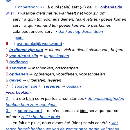
om
〈
onpersoonlijk
〉
à
quoi
(cela) sert (-
il)
de
〈+ onbepaalde
wijs〉
•
waartoe dient het te, wat heeft het voor zin om
servir
à
qc.
•
tot, voor iets dienen; (aan) iets ten goede komen
servir
à
qn.
•
iemand ten goede komen, te pas komen
cela peut encore servir
•
dat kan nog dienst doen
→
point
II
〈
overgankelijk werkwoord
〉
1
in dienst zijn van
⇒
dienen, zich in dienst stellen van, helpen
2
van dienst zijn
⇒
te pas komen
3
bedienen
4
serveren
⇒
inschenken, opscheppen
5
opdienen
⇒
opbrengen, voordienen, voorschotelen
6
geven
⇒
uitbetalen, leveren
7
〈
sport en spel
〉
serveren
⇒
opslaan
♦
voorbeelden:
2
il a été
bien
servi par les circonstances
•
de omstandigheden
hebben hem zeer geholpen
3
〈
spreekwoord
〉
on n'est jamais si
bien
servi que par soi-
même
•
zelf is het beste kruid
en fait de pluie, nous avons été (bien) servis cet été
•
wat
regen betreft hebben we van de zomer onze portie wel gehad