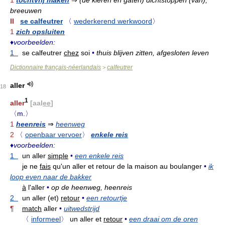
1
tochtvrij maken
⇒
(de kieren en gaten) dichtstoppen (van),
breeuwen
II
se calfeutrer
〈
wederkerend werkwoord
〉
1
zich opsluiten
♦
voorbeelden:
1
se calfeutrer
chez
soi
•
thuis blijven zitten, afgesloten leven
Dictionnaire français-néerlandais
calfeutrer
>
aller
18
1
aller
[aal
ee
]
〈m.〉
1
heenreis
⇒
heenweg
2
〈
openbaar vervoer
〉
enkele reis
♦
voorbeelden:
1
un aller
simple
•
een enkele reis
je ne
fais
qu'un aller et retour de la maison au boulanger
•
ik
loop even naar de bakker
à
l'aller
•
op de heenweg, heenreis
2
un aller (et)
retour
•
een retourtje
¶
match
aller
•
uitwedstrijd
〈
informeel
〉
un aller et
retour
•
een draai om de oren