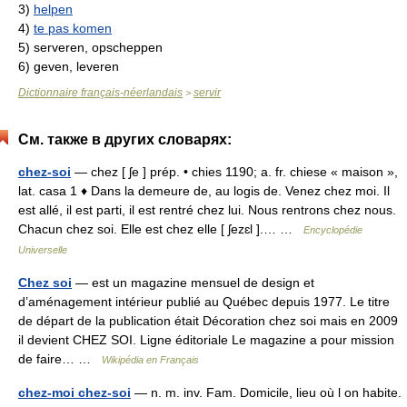
3)
helpen
4)
te pas komen
5)
serveren, opscheppen
6)
geven, leveren
Dictionnaire français-néerlandais
servir
>
См. также в других словарях:
chez-soi
— chez [ ʃe ] prép. • chies 1190; a. fr. chiese « maison »,
lat. casa 1 ♦ Dans la demeure de, au logis de. Venez chez moi. Il
est allé, il est parti, il est rentré chez lui. Nous rentrons chez nous.
Chacun chez soi. Elle est chez elle [ ʃezɛl ].… …
Encyclopédie
Universelle
Chez soi
— est un magazine mensuel de design et
d’aménagement intérieur publié au Québec depuis 1977. Le titre
de départ de la publication était Décoration chez soi mais en 2009
il devient CHEZ SOI. Ligne éditoriale Le magazine a pour mission
de faire… …
Wikipédia en Français
chez-moi chez-soi
— n. m. inv. Fam. Domicile, lieu où l on habite.