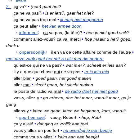
→
avant
2
ça
va?
•
(hoe) gaat het?
ça
ne va pas?
•
is er iets?, gaat het niet?
ça
ne va pas trop mal
•
ik mag niet mopperen
ça
peut aller
•
het kan ermee door
〈
informeel
〉
ça
va pas, (la tête)?
•
ben je niet goed snik?
comment
allez-vous? ça va, merci
•
hoe maakt u het? goed,
dank u
〈
onpersoonlijk
〉
il
en
va de cette affaire comme de l'autre
•
met deze zaak gaat het net zo als met die andere
qu'est-ce
qui
ne va pas?
•
wat is er?, scheelt er iets aan?
il y a quelque chose
qui
ne va pas
•
er is iets mis
aller
bien
•
goed gaan, het goed maken
aller
mal
•
slecht gaan, het slecht maken
le poste de radio va
mal
•
de radio doet het niet goed
vas-
y,
allez-
y
•
ga erheen, doe het maar, vooruit maar, ga je
gang
allons-
y
•
laten we gaan, laten we beginnen, kom, vooruit
〈
sport en spel
〉
vas-
y,
Robert!
•
hup, Rob!
ça
y
allait!
•
dat ging er vrolijk aan toe!
vous
y
allez un peu fort
•
nu overdrijf je een beetje
comme vous
y
allez!
•
kalm aan een beetje!