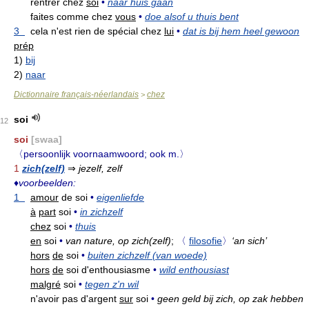
rentrer chez
soi
•
naar huis gaan
faites comme chez
vous
•
doe alsof u thuis bent
3
cela n'est rien de spécial chez
lui
•
dat is bij hem heel gewoon
prép
1)
bij
2)
naar
Dictionnaire français-néerlandais
chez
>
soi
12
soi
[swaa]
〈persoonlijk voornaamwoord; ook m.〉
1
zich(zelf)
⇒
jezelf, zelf
♦
voorbeelden:
1
amour
de soi
•
eigenliefde
à
part
soi
•
in zichzelf
chez
soi
•
thuis
en
soi
•
van nature, op zich(zelf)
;
〈
filosofie
〉
‘an sich’
hors
de
soi
•
buiten zichzelf (van woede)
hors
de
soi d'enthousiasme
•
wild enthousiast
malgré
soi
•
tegen z'n wil
n'avoir pas d'argent
sur
soi
•
geen geld bij zich, op zak hebben