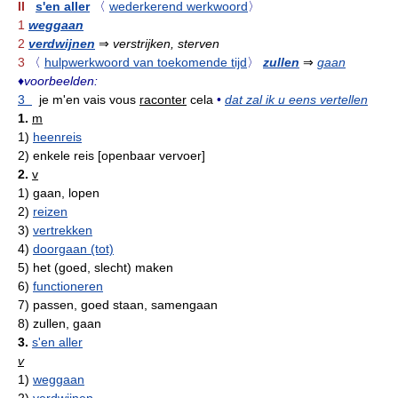
II
s'en aller
〈
wederkerend werkwoord
〉
1
weggaan
2
verdwijnen
⇒
verstrijken, sterven
3
〈
hulpwerkwoord van toekomende tijd
〉
zullen
⇒
gaan
♦
voorbeelden:
3
je m'en vais vous
raconter
cela
•
dat zal ik u eens vertellen
1.
m
1)
heenreis
2)
enkele reis [openbaar vervoer]
2.
v
1)
gaan, lopen
2)
reizen
3)
vertrekken
4)
doorgaan (tot)
5)
het (goed, slecht) maken
6)
functioneren
7)
passen, goed staan, samengaan
8)
zullen, gaan
3.
s'en aller
v
1)
weggaan