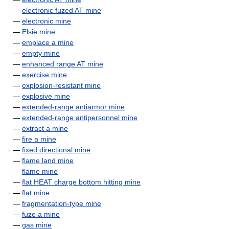
—
electronic fuzed AT mine
—
electronic mine
—
Elsie mine
—
emplace a mine
—
empty mine
—
enhanced range AT mine
—
exercise mine
—
explosion-resistant mine
—
explosive mine
—
extended-range antiarmor mine
—
extended-range antipersonnel mine
—
extract a mine
—
fire a mine
—
fixed directional mine
—
flame land mine
—
flame mine
—
flat HEAT charge bottom hitting mine
—
flat mine
—
fragmentation-type mine
—
fuze a mine
—
gas mine