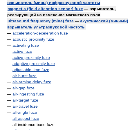
взрыватель (мины) инфразвуковой частоты
magnetic (field alteration sensor) fuze
— взрыватель,
реагирующий на изменение магнитного поля
ultrasound frequency (mine) fuze
—
акустический (минный)
взрыватель ультразвуковой частоты
—
acceleration-deceleration fuze
—
acoustic proximity fuze
—
activating fuze
—
active fuze
—
active proximity fuze
—
adaptive proximity fuze
—
adjustable time fuze
—
air burst fuze
—
air-arming delay fuze
—
air-gap fuze
—
air-ingesting fuze
—
air-target fuze
—
air-travel fuze
—
all-angle fuze
—
all-aspect fuze
— all-incidence base fuze