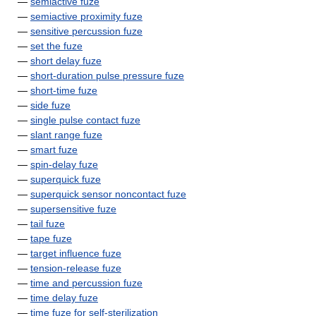
—
semiactive fuze
—
semiactive proximity fuze
—
sensitive percussion fuze
—
set the fuze
—
short delay fuze
—
short-duration pulse pressure fuze
—
short-time fuze
—
side fuze
—
single pulse contact fuze
—
slant range fuze
—
smart fuze
—
spin-delay fuze
—
superquick fuze
—
superquick sensor noncontact fuze
—
supersensitive fuze
—
tail fuze
—
tape fuze
—
target influence fuze
—
tension-release fuze
—
time and percussion fuze
—
time delay fuze
—
time fuze for self-sterilization