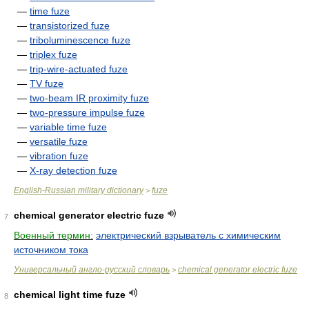
—
time fuze
—
transistorized fuze
—
triboluminescence fuze
—
triplex fuze
—
trip-wire-actuated fuze
—
TV fuze
—
two-beam IR proximity fuze
—
two-pressure impulse fuze
—
variable time fuze
—
versatile fuze
—
vibration fuze
—
X-ray detection fuze
English-Russian military dictionary
fuze
>
chemical generator electric fuze
7
Военный термин:
электрический взрыватель с химическим
источником тока
Универсальный англо-русский словарь
chemical generator electric fuze
>
chemical light time fuze
8