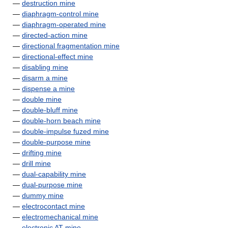
—
destruction mine
—
diaphragm-control mine
—
diaphragm-operated mine
—
directed-action mine
—
directional fragmentation mine
—
directional-effect mine
—
disabling mine
—
disarm a mine
—
dispense a mine
—
double mine
—
double-bluff mine
—
double-horn beach mine
—
double-impulse fuzed mine
—
double-purpose mine
—
drifting mine
—
drill mine
—
dual-capability mine
—
dual-purpose mine
—
dummy mine
—
electrocontact mine
—
electromechanical mine
—
electronic AT mine