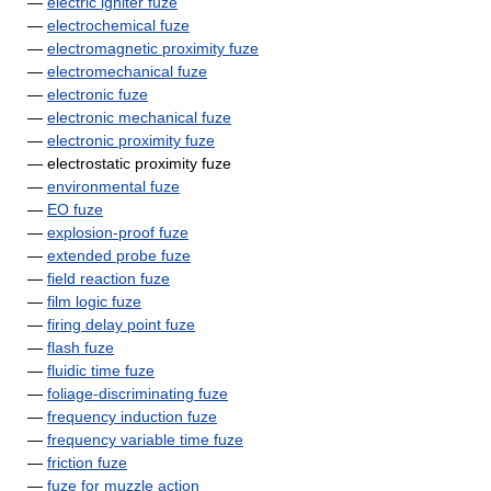
—
electric igniter fuze
—
electrochemical fuze
—
electromagnetic proximity fuze
—
electromechanical fuze
—
electronic fuze
—
electronic mechanical fuze
—
electronic proximity fuze
— electrostatic proximity fuze
—
environmental fuze
—
EO fuze
—
explosion-proof fuze
—
extended probe fuze
—
field reaction fuze
—
film logic fuze
—
firing delay point fuze
—
flash fuze
—
fluidic time fuze
—
foliage-discriminating fuze
—
frequency induction fuze
—
frequency variable time fuze
—
friction fuze
—
fuze for muzzle action