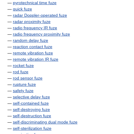
—
pyrotechnical time fuze
—
quick fuze
—
radar Doppler-operated fuze
—
radar proximity fuze
—
radio frequency IR fuze
—
radio frequency proximity fuze
—
random delay fuze
—
reaction contact fuze
—
remote vibration fuze
—
remote vibration IR fuze
—
rocket fuze
—
rod fuze
—
rod sensor fuze
—
rupture fuze
—
safety fuze
—
selective delay fuze
—
self-contained fuze
—
self-destroying fuze
—
self-destruction fuze
—
self-discriminating dual mode fuze
—
self-sterilization fuze