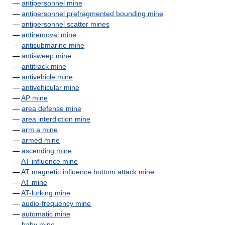
—
antipersonnel mine
—
antipersonnel prefragmented bounding mine
—
antipersonnel scatter mines
—
antiremoval mine
—
antisubmarine mine
—
antisweep mine
—
antitrack mine
—
antivehicle mine
—
antivehicular mine
—
AP mine
—
area defense mine
—
area interdiction mine
—
arm a mine
—
armed mine
—
ascending mine
—
AT influence mine
—
AT magnetic influence bottom attack mine
—
AT mine
—
AT-lurking mine
—
audio-frequency mine
—
automatic mine
—
baby mine