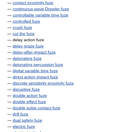
—
contact proximity fuze
—
continuous wave Doppler fuze
—
controllable variable time fuze
—
controlled fuze
—
crush fuze
—
cut the fuze
— delay action fuze
—
delay graze fuze
—
delay-after-impact fuze
—
detonating fuze
—
detonating percussion fuze
—
digital variable time fuze
—
direct action impact fuze
—
discrete sensitivity proximity fuze
—
disruptive fuze
—
double action fuze
—
double effect fuze
—
double pulse contact fuze
—
drill fuze
—
dual safety fuze
—
electric fuze