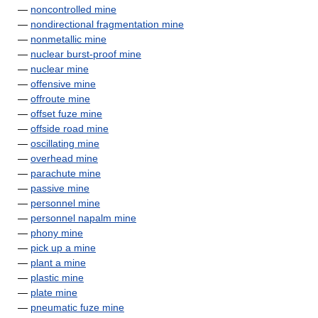
—
noncontrolled mine
—
nondirectional fragmentation mine
—
nonmetallic mine
—
nuclear burst-proof mine
—
nuclear mine
—
offensive mine
—
offroute mine
—
offset fuze mine
—
offside road mine
—
oscillating mine
—
overhead mine
—
parachute mine
—
passive mine
—
personnel mine
—
personnel napalm mine
—
phony mine
—
pick up a mine
—
plant a mine
—
plastic mine
—
plate mine
—
pneumatic fuze mine