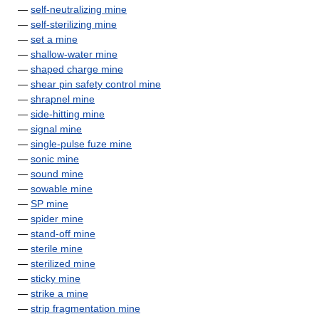
—
self-neutralizing mine
—
self-sterilizing mine
—
set a mine
—
shallow-water mine
—
shaped charge mine
—
shear pin safety control mine
—
shrapnel mine
—
side-hitting mine
—
signal mine
—
single-pulse fuze mine
—
sonic mine
—
sound mine
—
sowable mine
—
SP mine
—
spider mine
—
stand-off mine
—
sterile mine
—
sterilized mine
—
sticky mine
—
strike a mine
—
strip fragmentation mine