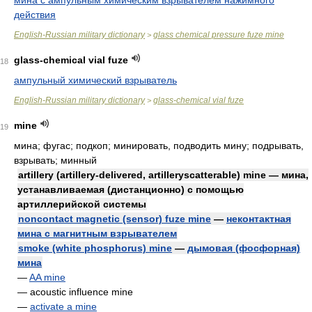
мина с ампульным химическим взрывателем нажимного
действия
English-Russian military dictionary
glass chemical pressure fuze mine
>
glass-chemical vial fuze
18
ампульный химический взрыватель
English-Russian military dictionary
glass-chemical vial fuze
>
mine
19
мина; фугас; подкоп; минировать, подводить мину; подрывать,
взрывать; минный
artillery (artillery-delivered, artilleryscatterable) mine — мина,
устанавливаемая (дистанционно) с помощью
артиллерийской системы
noncontact magnetic (sensor) fuze mine
—
неконтактная
мина с магнитным взрывателем
smoke (white phosphorus) mine
—
дымовая (фосфорная)
мина
—
AA mine
— acoustic influence mine
—
activate a mine