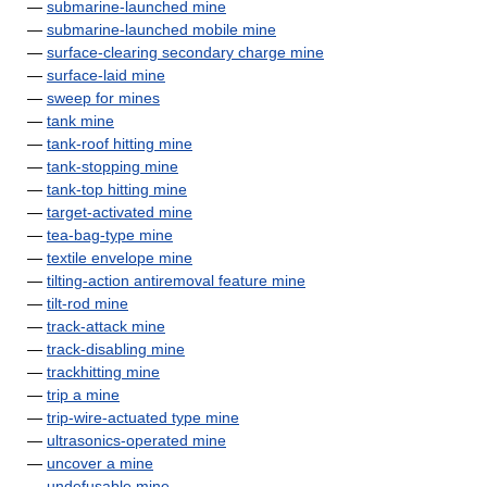
—
submarine-launched mine
—
submarine-launched mobile mine
—
surface-clearing secondary charge mine
—
surface-laid mine
—
sweep for mines
—
tank mine
—
tank-roof hitting mine
—
tank-stopping mine
—
tank-top hitting mine
—
target-activated mine
—
tea-bag-type mine
—
textile envelope mine
—
tilting-action antiremoval feature mine
—
tilt-rod mine
—
track-attack mine
—
track-disabling mine
—
trackhitting mine
—
trip a mine
—
trip-wire-actuated type mine
—
ultrasonics-operated mine
—
uncover a mine
—
undefusable mine