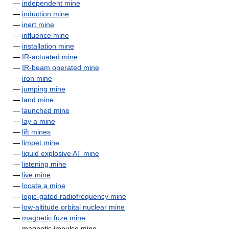
—
independent mine
—
induction mine
—
inert mine
—
influence mine
—
installation mine
—
IR-actuated mine
—
IR-beam operated mine
—
iron mine
—
jumping mine
—
land mine
—
launched mine
—
lay a mine
—
lift mines
—
limpet mine
—
liquid explosive AT mine
—
listening mine
—
live mine
—
locate a mine
—
logic-gated radiofrequency mine
—
low-altitude orbital nuclear mine
—
magnetic fuze mine
— magnetic impulse mine