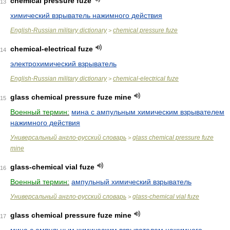
chemical pressure fuze
13
химический взрыватель нажимного действия
English-Russian military dictionary
chemical pressure fuze
>
chemical-electrical fuze
14
электрохимический взрыватель
English-Russian military dictionary
chemical-electrical fuze
>
glass chemical pressure fuze mine
15
Военный термин:
мина с ампульным химическим взрывателем
нажимного действия
Универсальный англо-русский словарь
glass chemical pressure fuze
>
mine
glass-chemical vial fuze
16
Военный термин:
ампульный химический взрыватель
Универсальный англо-русский словарь
glass-chemical vial fuze
>
glass chemical pressure fuze mine
17