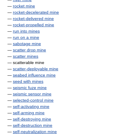
—
rocket mine
—
rocket-decelerated mine
—
rocket-delivered mine
—
rocket-propelled mine
—
run into mines
—
run on a mine
—
sabotage mine
—
scatter drop mine
—
scatter mines
— scatterable mine
—
scatter-deployable mine
—
seabed influence mine
—
seed with mines
—
seismic fuze mine
—
seismic sensor mine
—
selected-control mine
—
self-activating mine
—
self-arming mine
—
self-destroying mine
—
self-destruction mine
—
self-neutralization mine