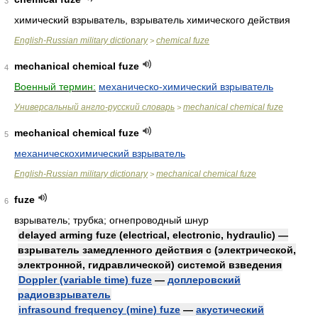
3
химический взрыватель, взрыватель химического действия
English-Russian military dictionary
chemical fuze
>
mechanical chemical fuze
4
Военный термин:
механическо-химический взрыватель
Универсальный англо-русский словарь
mechanical chemical fuze
>
mechanical chemical fuze
5
механическохимический взрыватель
English-Russian military dictionary
mechanical chemical fuze
>
fuze
6
взрыватель; трубка; огнепроводный шнур
delayed arming fuze (electrical, electronic, hydraulic) —
взрыватель замедленного действия с (электрической,
электронной, гидравлической) системой взведения
Doppler (variable time) fuze
—
доплеровский
радиовзрыватель
infrasound frequency (mine) fuze
—
акустический