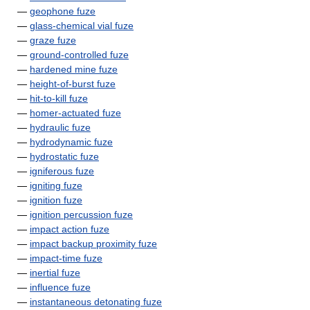
—
geophone fuze
—
glass-chemical vial fuze
—
graze fuze
—
ground-controlled fuze
—
hardened mine fuze
—
height-of-burst fuze
—
hit-to-kill fuze
—
homer-actuated fuze
—
hydraulic fuze
—
hydrodynamic fuze
—
hydrostatic fuze
—
igniferous fuze
—
igniting fuze
—
ignition fuze
—
ignition percussion fuze
—
impact action fuze
—
impact backup proximity fuze
—
impact-time fuze
—
inertial fuze
—
influence fuze
—
instantaneous detonating fuze