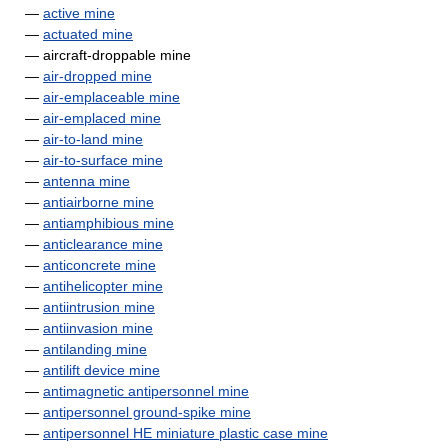
—
active mine
—
actuated mine
— aircraft-droppable mine
—
air-dropped mine
—
air-emplaceable mine
—
air-emplaced mine
—
air-to-land mine
—
air-to-surface mine
—
antenna mine
—
antiairborne mine
—
antiamphibious mine
—
anticlearance mine
—
anticoncrete mine
—
antihelicopter mine
—
antiintrusion mine
—
antiinvasion mine
—
antilanding mine
—
antilift device mine
—
antimagnetic antipersonnel mine
—
antipersonnel ground-spike mine
—
antipersonnel HE miniature plastic case mine