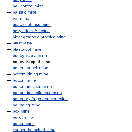
—
ball-control mine
—
ballistic mine
—
bar mine
—
beach defense mine
—
belly attack AT mine
—
biodegradable practice mine
—
blast mine
—
blastproof mine
—
booby-trap a mine
— booby-trapped mine
—
bottom attack mine
—
bottom hitting mine
—
bottom mine
—
bottom-initiated mine
—
bottom-laid influence mine
—
boundary fragmentation mine
—
bounding mine
—
box mine
—
bullet mine
—
buried mine
—
cannon-launched mine