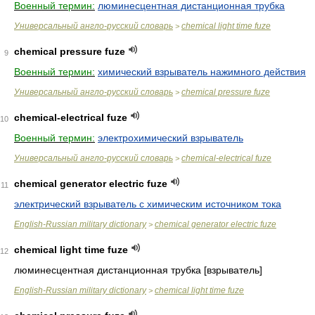
Военный термин:
люминесцентная дистанционная трубка
Универсальный англо-русский словарь
chemical light time fuze
>
chemical pressure fuze
9
Военный термин:
химический взрыватель нажимного действия
Универсальный англо-русский словарь
chemical pressure fuze
>
chemical-electrical fuze
10
Военный термин:
электрохимический взрыватель
Универсальный англо-русский словарь
chemical-electrical fuze
>
chemical generator electric fuze
11
электрический взрыватель с химическим источником тока
English-Russian military dictionary
chemical generator electric fuze
>
chemical light time fuze
12
люминесцентная дистанционная трубка [взрыватель]
English-Russian military dictionary
chemical light time fuze
>