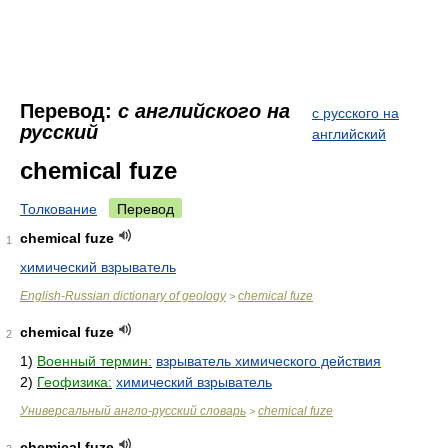
Перевод:
с английского на
с русского на
русский
английский
chemical fuze
Толкование
Перевод
chemical fuze
1
химический взрыватель
English-Russian dictionary of geology
chemical fuze
>
chemical fuze
2
1)
Военный термин:
взрыватель химического действия
2)
Геофизика:
химический взрыватель
Универсальный англо-русский словарь
chemical fuze
>
chemical fuze