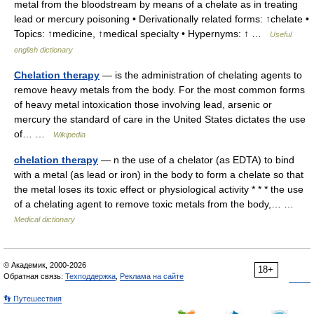
metal from the bloodstream by means of a chelate as in treating
lead or mercury poisoning • Derivationally related forms: ↑chelate •
Topics: ↑medicine, ↑medical specialty • Hypernyms: ↑ …
Useful
english dictionary
Chelation therapy
— is the administration of chelating agents to
remove heavy metals from the body. For the most common forms
of heavy metal intoxication those involving lead, arsenic or
mercury the standard of care in the United States dictates the use
of… …
Wikipedia
chelation therapy
— n the use of a chelator (as EDTA) to bind
with a metal (as lead or iron) in the body to form a chelate so that
the metal loses its toxic effect or physiological activity * * * the use
of a chelating agent to remove toxic metals from the body,… …
Medical dictionary
© Академик, 2000-2026
18+
Обратная связь:
Техподдержка
,
Реклама на сайте
👣 Путешествия