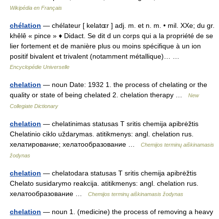
Wikipédia en Français
chélation
— chélateur [ kelatɶr ] adj. m. et n. m. • mil. XXe; du gr.
khêlê « pince » ♦ Didact. Se dit d un corps qui a la propriété de se
lier fortement et de manière plus ou moins spécifique à un ion
positif bivalent et trivalent (notamment métallique)… …
Encyclopédie Universelle
chelation
— noun Date: 1932 1. the process of chelating or the
quality or state of being chelated 2. chelation therapy …
New
Collegiate Dictionary
chelation
— chelatinimas statusas T sritis chemija apibrėžtis
Chelatinio ciklo uždarymas. atitikmenys: angl. chelation rus.
хелатирование; хелатообразование …
Chemijos terminų aiškinamasis
žodynas
chelation
— chelatodara statusas T sritis chemija apibrėžtis
Chelato susidarymo reakcija. atitikmenys: angl. chelation rus.
хелатообразование …
Chemijos terminų aiškinamasis žodynas
chelation
— noun 1. (medicine) the process of removing a heavy