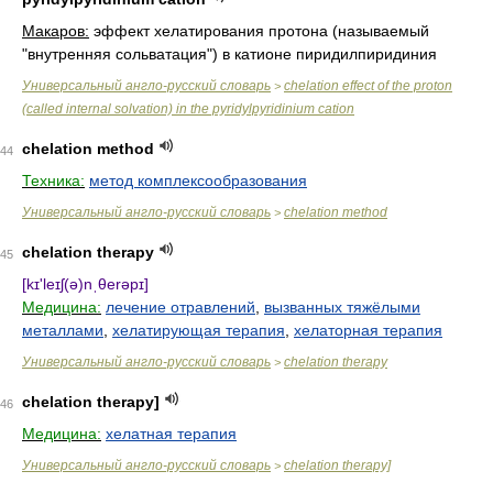
Макаров:
эффект хелатирования протона (называемый
"внутренняя сольватация") в катионе пиридилпиридиния
Универсальный англо-русский словарь
chelation effect of the proton
>
(called internal solvation) in the pyridylpyridinium cation
chelation method
44
Техника:
метод комплексообразования
Универсальный англо-русский словарь
chelation method
>
chelation therapy
45
[kɪ'leɪʃ(ə)nˌθerəpɪ]
Медицина:
лечение отравлений
,
вызванных тяжёлыми
металлами
,
хелатирующая терапия
,
хелаторная терапия
Универсальный англо-русский словарь
chelation therapy
>
chelation therapy]
46
Медицина:
хелатная терапия
Универсальный англо-русский словарь
chelation therapy]
>