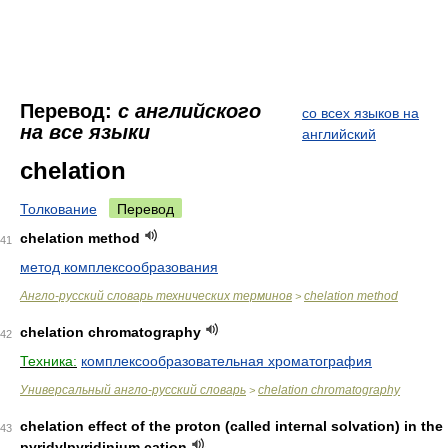
Перевод:
с английского
со всех языков на
на все языки
английский
chelation
Толкование
Перевод
chelation method
41
метод комплексообразования
Англо-русский словарь технических терминов
chelation method
>
chelation chromatography
42
Техника:
комплексообразовательная хроматография
Универсальный англо-русский словарь
chelation chromatography
>
chelation effect of the proton (called internal solvation) in the
43
pyridylpyridinium cation