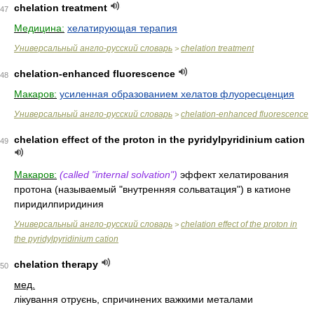
chelation treatment
47
Медицина:
хелатирующая терапия
Универсальный англо-русский словарь
chelation treatment
>
chelation-enhanced fluorescence
48
Макаров:
усиленная образованием хелатов флуоресценция
Универсальный англо-русский словарь
chelation-enhanced fluorescence
>
chelation effect of the proton in the pyridylpyridinium cation
49
Макаров:
(called "internal solvation")
эффект хелатирования
протона (называемый "внутренняя сольватация") в катионе
пиридилпиридиния
Универсальный англо-русский словарь
chelation effect of the proton in
>
the pyridylpyridinium cation
chelation therapy
50
мед.
лікування отруєнь, спричинених важкими металами