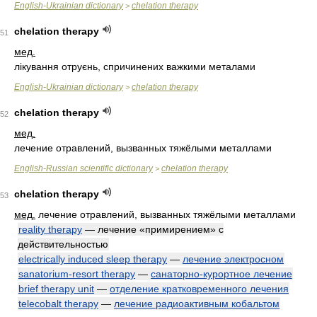
English-Ukrainian dictionary
chelation therapy
>
chelation therapy
51
мед.
лікування отруєнь, спричинених важкими металами
English-Ukrainian dictionary
chelation therapy
>
chelation therapy
52
мед.
лечение отравлений, вызванных тяжёлыми металлами
English-Russian scientific dictionary
chelation therapy
>
chelation therapy
53
мед.
лечение отравлений, вызванных тяжёлыми металлами
reality therapy
— лечение «примирением» с
действительностью
electrically induced sleep therapy
—
лечение электросном
sanatorium-resort therapy
—
санаторно-курортное лечение
brief therapy unit
—
отделение кратковременного лечения
telecobalt therapy
—
лечение радиоактивным кобальтом