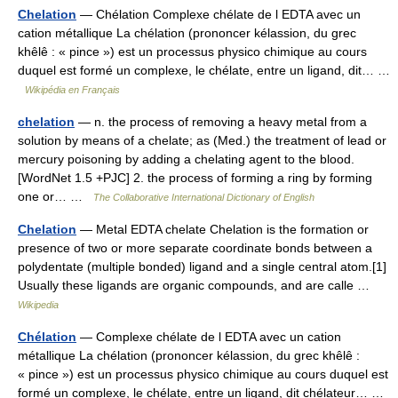
Chelation
— Chélation Complexe chélate de l EDTA avec un
cation métallique La chélation (prononcer kélassion, du grec
khêlê : « pince ») est un processus physico chimique au cours
duquel est formé un complexe, le chélate, entre un ligand, dit… …
Wikipédia en Français
chelation
— n. the process of removing a heavy metal from a
solution by means of a chelate; as (Med.) the treatment of lead or
mercury poisoning by adding a chelating agent to the blood.
[WordNet 1.5 +PJC] 2. the process of forming a ring by forming
one or… …
The Collaborative International Dictionary of English
Chelation
— Metal EDTA chelate Chelation is the formation or
presence of two or more separate coordinate bonds between a
polydentate (multiple bonded) ligand and a single central atom.[1]
Usually these ligands are organic compounds, and are calle …
Wikipedia
Chélation
— Complexe chélate de l EDTA avec un cation
métallique La chélation (prononcer kélassion, du grec khêlê :
« pince ») est un processus physico chimique au cours duquel est
formé un complexe, le chélate, entre un ligand, dit chélateur… …