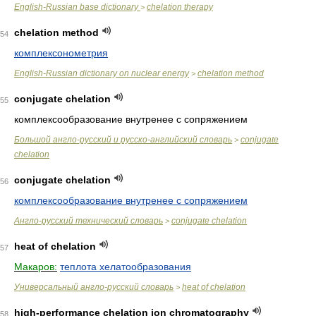
English-Russian base dictionary
chelation therapy
>
chelation method
54
комплексонометрия
English-Russian dictionary on nuclear energy
chelation method
>
conjugate chelation
55
комплексообразование внутренее с сопряжением
Большой англо-русский и русско-английский словарь
conjugate
>
chelation
conjugate chelation
56
комплексообразование внутренее с сопряжением
Англо-русский технический словарь
conjugate chelation
>
heat of chelation
57
Макаров:
теплота хелатообразования
Универсальный англо-русский словарь
heat of chelation
>
high-performance chelation ion chromatography
58