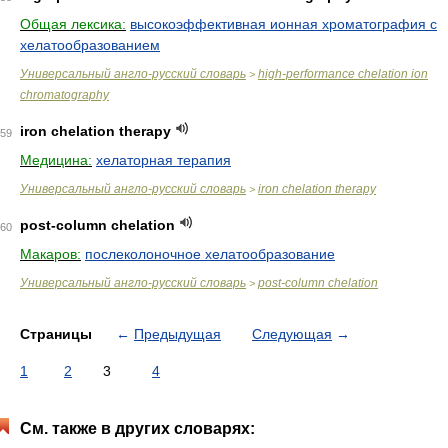
Общая лексика:
высокоэффективная ионная хроматография с
хелатообразованием
Универсальный англо-русский словарь
high-performance chelation ion
>
chromatography
iron chelation therapy
59
Медицина:
хелаторная терапия
Универсальный англо-русский словарь
iron chelation therapy
>
post-column chelation
60
Макаров:
послеколоночное хелатообразование
Универсальный англо-русский словарь
post-column chelation
>
Страницы
←
Предыдущая
Следующая
→
1
2
3
4
См. также в других словарях: