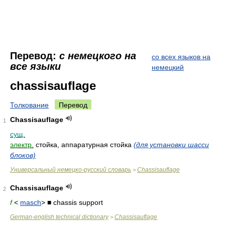
Перевод:
с немецкого на
со всех языков на
все языки
немецкий
chassisauflage
Толкование
Перевод
Chassisauflage
1
сущ.
электр.
стойка, аппаратурная стойка
(для установки шасси
блоков)
Универсальный немецко-русский словарь
Chassisauflage
>
Chassisauflage
2
f
<
masch
> ■ chassis support
German-english technical dictionary
Chassisauflage
>