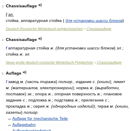
Chassisauflage
3
f
эл.
стойка, аппаратурная стойка
(
для установки шасси блоков
)
Deutsch-Russische Wörterbuch polytechnischen
Chassisauflage
>
Chassisauflage
4
f
аппаратурная стойка
ж. (для установки шасси блоков
)
эл.
;
стойка
ж. эл.
Neue große deutsch-russische Wörterbuch Polytechnic
Chassisauflage
>
Auflage
5
f
завод
м. (часть тиража
)
полигр.
; издание
с. (книги
); лимит
м. (материалов, электроэнергии
); норма
ж. (выработки,
поставок
)
эк.
; опора
ж.
; опорная поверхность
ж.
; плановое
задание
с.
; подложка
ж.
; подставка
ж.
; прилегание
с.
;
прокладка
ж.
; серия
ж. (однородных изделий
); тираж
м. (книги,
газеты
)
полигр.
→
Auflage für mechanische Teile
→
Auflagebahn
→
Auflagebeständigkeit