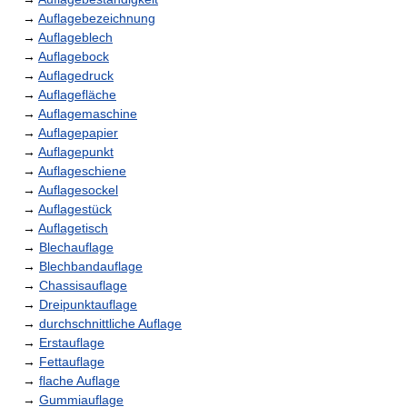
→
Auflagebezeichnung
→
Auflageblech
→
Auflagebock
→
Auflagedruck
→
Auflagefläche
→
Auflagemaschine
→
Auflagepapier
→
Auflagepunkt
→
Auflageschiene
→
Auflagesockel
→
Auflagestück
→
Auflagetisch
→
Blechauflage
→
Blechbandauflage
→
Chassisauflage
→
Dreipunktauflage
→
durchschnittliche Auflage
→
Erstauflage
→
Fettauflage
→
flache Auflage
→
Gummiauflage