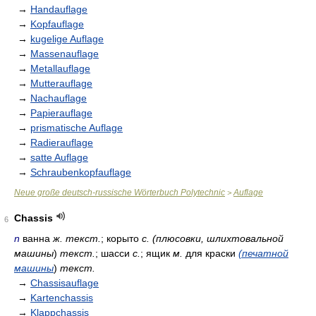
→
Handauflage
→
Kopfauflage
→
kugelige Auflage
→
Massenauflage
→
Metallauflage
→
Mutterauflage
→
Nachauflage
→
Papierauflage
→
prismatische Auflage
→
Radierauflage
→
satte Auflage
→
Schraubenkopfauflage
Neue große deutsch-russische Wörterbuch Polytechnic
Auflage
>
Chassis
6
n
ванна
ж. текст.
; корыто
с. (плюсовки, шлихтовальной
машины
)
текст.
; шасси
с.
; ящик
м.
для краски
(печатной
машины
)
текст.
→
Chassisauflage
→
Kartenchassis
→
Klappchassis