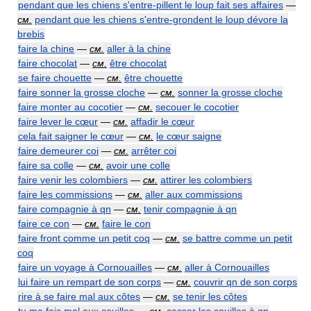
pendant que les chiens s'entre-pillent le loup fait ses affaires
—
см.
pendant que les chiens s'entre-grondent le loup dévore la
brebis
faire la chine
—
см.
aller à la chine
faire chocolat
—
см.
être chocolat
se faire chouette
—
см.
être chouette
faire sonner la grosse cloche
—
см.
sonner la grosse cloche
faire monter au cocotier
—
см.
secouer le cocotier
faire lever le cœur
—
см.
affadir le cœur
cela fait saigner le cœur
—
см.
le cœur saigne
faire demeurer coi
—
см.
arrêter coi
faire sa colle
—
см.
avoir une colle
faire venir les colombiers
—
см.
attirer les colombiers
faire les commissions
—
см.
aller aux commissions
faire compagnie à qn
—
см.
tenir compagnie à qn
faire ce con
—
см.
faire le con
faire front comme un petit coq
—
см.
se battre comme un petit
coq
faire un voyage à Cornouailles
—
см.
aller à Cornouailles
lui faire un rempart de son corps
—
см.
couvrir qn de son corps
rire à se faire mal aux côtes
—
см.
se tenir les côtes