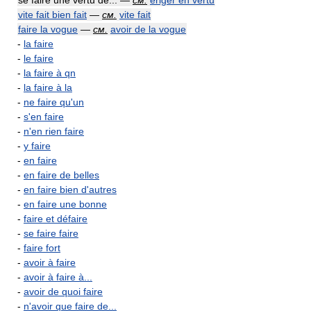
se faire une vertu de... —
см.
ériger en vertu
vite fait bien fait
—
см.
vite fait
faire la vogue
—
см.
avoir de la vogue
-
la faire
-
le faire
-
la faire à qn
-
la faire à la
-
ne faire qu'un
-
s'en faire
-
n'en rien faire
-
y faire
-
en faire
-
en faire de belles
-
en faire bien d'autres
-
en faire une bonne
-
faire et défaire
-
se faire faire
-
faire fort
-
avoir à faire
-
avoir à faire à...
-
avoir de quoi faire
-
n'avoir que faire de...