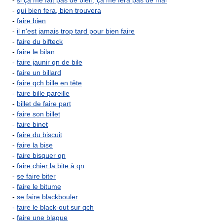
-
si ça me fait pas de bien, ça me fera pas de mal
-
qui bien fera, bien trouvera
-
faire bien
-
il n'est jamais trop tard pour bien faire
-
faire du bifteck
-
faire le bilan
-
faire jaunir qn de bile
-
faire un billard
-
faire qch bille en tête
-
faire bille pareille
-
billet de faire part
-
faire son billet
-
faire binet
-
faire du biscuit
-
faire la bise
-
faire bisquer qn
-
faire chier la bite à qn
-
se faire biter
-
faire le bitume
-
se faire blackbouler
-
faire le black-out sur qch
-
faire une blague