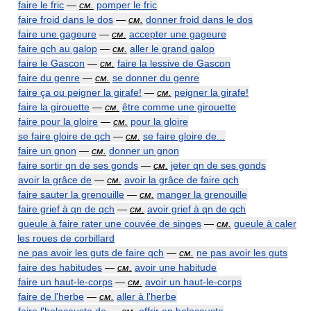
faire le fric
—
см.
pomper le fric
faire froid dans le dos
—
см.
donner froid dans le dos
faire une gageure
—
см.
accepter une gageure
faire qch au galop
—
см.
aller le grand galop
faire le Gascon
—
см.
faire la lessive de Gascon
faire du genre
—
см.
se donner du genre
faire ça ou peigner la girafe!
—
см.
peigner la girafe!
faire la girouette
—
см.
être comme une girouette
faire pour la gloire
—
см.
pour la gloire
se faire gloire de qch
—
см.
se faire gloire de...
faire un gnon
—
см.
donner un gnon
faire sortir qn de ses gonds
—
см.
jeter qn de ses gonds
avoir la grâce de
—
см.
avoir la grâce de faire qch
faire sauter la grenouille
—
см.
manger la grenouille
faire grief à qn de qch
—
см.
avoir grief à qn de qch
gueule à faire rater une couvée de singes
—
см.
gueule à caler
les roues de corbillard
ne pas avoir les guts de faire qch
—
см.
ne pas avoir les guts
faire des habitudes
—
см.
avoir une habitude
faire un haut-le-corps
—
см.
avoir un haut-le-corps
faire de l'herbe
—
см.
aller à l'herbe