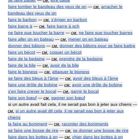
se faire baiser
—
см.
être baisé
faire tomber le bandeau des yeux de qn
—
см.
arracher le
bandeau des yeux de qn
faire le barbon
—
см.
s'ériger en barbon
faire barre à
—
см.
faire barre à qch
ne faire que toucher la barre
—
см.
ne faire que toucher barres
faire aller qn en bateau
—
см.
mener qn en bateau
donner des bâtons
—
см.
donner des bâtons pour se faire battre
faire un bécot
—
см.
coquer un bécot
faire de la bedaine
—
см.
prendre de la bedaine
faire de la bile
—
см.
avoir de la bile
faire le bisness
—
см.
attaquer le bisness
se faire des bleus à l'âme
—
см.
avoir des bleus à l'âme
faire une drôle de bobine
—
см.
avoir une drôle de bobine
s'en faire crever le bocal
—
см.
garnir le bocal
faire son bœuf
—
см.
gagner son bœuf
si un autre avait fait cela, il ne serait pas bon à jeter aux chiens —
см.
si un autre avait dit cela, il ne serait pas bon à jeter aux
chiens
la faire au boniment
—
см.
raconter des boniments
se faire une bosse de rire
—
см.
se donner une bosse de rire
faire dans les bottes à qn
—
см.
chier dans les bottes à qn