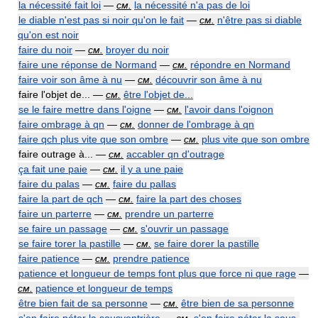
la nécessité fait loi
—
см.
la nécessité n'a pas de loi
le diable n'est pas si noir qu'on le fait
—
см.
n'être pas si diable
qu'on est noir
faire du noir
—
см.
broyer du noir
faire une réponse de Normand
—
см.
répondre en Normand
faire voir son âme à nu
—
см.
découvrir son âme à nu
faire l'objet de... —
см.
être l'objet de...
se le faire mettre dans l'oigne
—
см.
l'avoir dans l'oignon
faire ombrage à qn
—
см.
donner de l'ombrage à qn
faire qch plus vite que son ombre
—
см.
plus vite que son ombre
faire outrage à... —
см.
accabler qn d'outrage
ça fait une paie
—
см.
il y a une paie
faire du palas
—
см.
faire du pallas
faire la part de qch
—
см.
faire la part des choses
faire un parterre
—
см.
prendre un parterre
se faire un passage
—
см.
s'ouvrir un passage
se faire torer la pastille
—
см.
se faire dorer la pastille
faire patience
—
см.
prendre patience
patience et longueur de temps font plus que force ni que rage
—
см.
patience et longueur de temps
être bien fait de sa personne
—
см.
être bien de sa personne