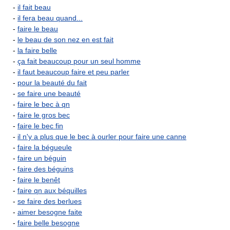
-
il fait beau
-
il fera beau quand...
-
faire le beau
-
le beau de son nez en est fait
-
la faire belle
-
ça fait beaucoup pour un seul homme
-
il faut beaucoup faire et peu parler
-
pour la beauté du fait
-
se faire une beauté
-
faire le bec à qn
-
faire le gros bec
-
faire le bec fin
-
il n'y a plus que le bec à ourler pour faire une canne
-
faire la bégueule
-
faire un béguin
-
faire des béguins
-
faire le benêt
-
faire qn aux béquilles
-
se faire des berlues
-
aimer besogne faite
-
faire belle besogne