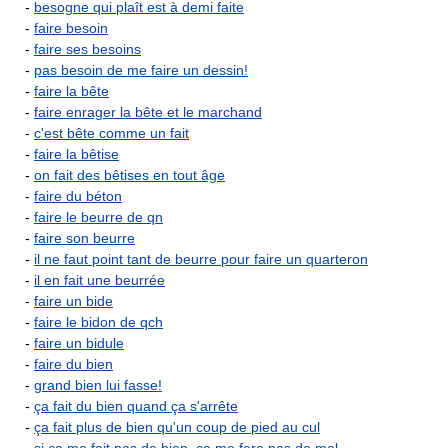
-
besogne qui plaît est à demi faite
-
faire besoin
-
faire ses besoins
-
pas besoin de me faire un dessin!
-
faire la bête
-
faire enrager la bête et le marchand
-
c'est bête comme un fait
-
faire la bêtise
-
on fait des bêtises en tout âge
-
faire du béton
-
faire le beurre de qn
-
faire son beurre
-
il ne faut point tant de beurre pour faire un quarteron
-
il en fait une beurrée
-
faire un bide
-
faire le bidon de qch
-
faire un bidule
-
faire du bien
-
grand bien lui fasse!
-
ça fait du bien quand ça s'arrête
-
ça fait plus de bien qu'un coup de pied au cul