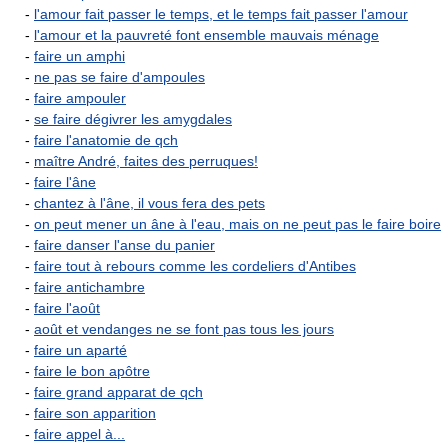
-
l'amour fait passer le temps, et le temps fait passer l'amour
-
l'amour et la pauvreté font ensemble mauvais ménage
-
faire un amphi
-
ne pas se faire d'ampoules
-
faire ampouler
-
se faire dégivrer les amygdales
-
faire l'anatomie de qch
-
maître André, faites des perruques!
-
faire l'âne
-
chantez à l'âne, il vous fera des pets
-
on peut mener un âne à l'eau, mais on ne peut pas le faire boire
-
faire danser l'anse du panier
-
faire tout à rebours comme les cordeliers d'Antibes
-
faire antichambre
-
faire l'août
-
août et vendanges ne se font pas tous les jours
-
faire un aparté
-
faire le bon apôtre
-
faire grand apparat de qch
-
faire son apparition
-
faire appel à...