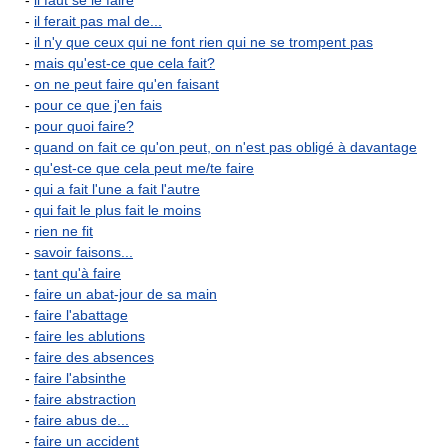
-
il faut se le faire
-
il ferait pas mal de...
-
il n'y que ceux qui ne font rien qui ne se trompent pas
-
mais qu'est-ce que cela fait?
-
on ne peut faire qu'en faisant
-
pour ce que j'en fais
-
pour quoi faire?
-
quand on fait ce qu'on peut, on n'est pas obligé à davantage
-
qu'est-ce que cela peut me/te faire
-
qui a fait l'une a fait l'autre
-
qui fait le plus fait le moins
-
rien ne fit
-
savoir faisons...
-
tant qu'à faire
-
faire un abat-jour de sa main
-
faire l'abattage
-
faire les ablutions
-
faire des absences
-
faire l'absinthe
-
faire abstraction
-
faire abus de...
-
faire un accident