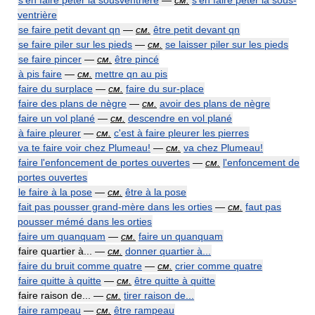
s'en faire péter la sousventrière
—
см.
s'en faire péter la sous-
ventrière
se faire petit devant qn
—
см.
être petit devant qn
se faire piler sur les pieds
—
см.
se laisser piler sur les pieds
se faire pincer
—
см.
être pincé
à pis faire
—
см.
mettre qn au pis
faire du surplace
—
см.
faire du sur-place
faire des plans de nègre
—
см.
avoir des plans de nègre
faire un vol plané
—
см.
descendre en vol plané
à faire pleurer
—
см.
c'est à faire pleurer les pierres
va te faire voir chez Plumeau!
—
см.
va chez Plumeau!
faire l'enfoncement de portes ouvertes
—
см.
l'enfoncement de
portes ouvertes
le faire à la pose
—
см.
être à la pose
fait pas pousser grand-mère dans les orties
—
см.
faut pas
pousser mémé dans les orties
faire um quanquam
—
см.
faire un quanquam
faire quartier à... —
см.
donner quartier à...
faire du bruit comme quatre
—
см.
crier comme quatre
faire quitte à quitte
—
см.
être quitte à quitte
faire raison de... —
см.
tirer raison de...
faire rampeau
—
см.
être rampeau