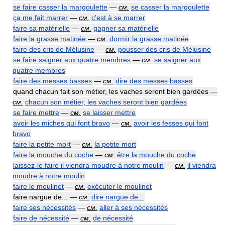
se faire casser la margoulette
—
см.
se casser la margoulette
ça me fait marrer
—
см.
c'est à se marrer
faire sa matérielle
—
см.
gagner sa matérielle
faire la grasse matinée
—
см.
dormir la grasse matinée
faire des cris de Mélusine
—
см.
pousser des cris de Mélusine
se faire saigner aux quatre membres
—
см.
se saigner aux
quatre membres
faire des messes basses
—
см.
dire des messes basses
quand chacun fait son métier, les vaches seront bien gardées —
см.
chacun son métier, les vaches seront bien gardées
se faire mettre
—
см.
se laisser mettre
avoir les miches qui font bravo
—
см.
avoir les fesses qui font
bravo
faire la petite mort
—
см.
la petite mort
faire la mouche du coche
—
см.
être la mouche du coche
laissez-le faire il viendra moudre à notre moulin
—
см.
il viendra
moudre à notre moulin
faire le moulinet
—
см.
exécuter le moulinet
faire nargue de... —
см.
dire nargue de...
faire ses nécessités
—
см.
aller à ses nécessités
faire de nécessité
—
см.
de nécessité