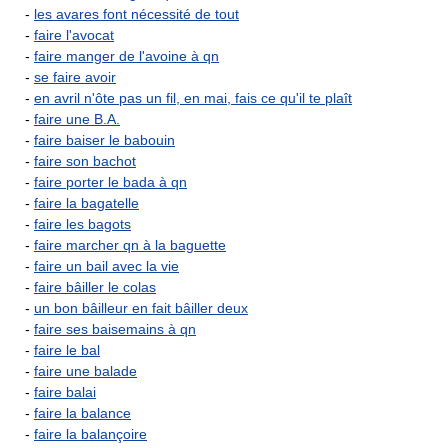
-
les avares font nécessité de tout
-
faire l'avocat
-
faire manger de l'avoine à qn
-
se faire avoir
-
en avril n'ôte pas un fil, en mai, fais ce qu'il te plaît
-
faire une B.A.
-
faire baiser le babouin
-
faire son bachot
-
faire porter le bada à qn
-
faire la bagatelle
-
faire les bagots
-
faire marcher qn à la baguette
-
faire un bail avec la vie
-
faire bâiller le colas
-
un bon bâilleur en fait bâiller deux
-
faire ses baisemains à qn
-
faire le bal
-
faire une balade
-
faire balai
-
faire la balance
-
faire la balançoire