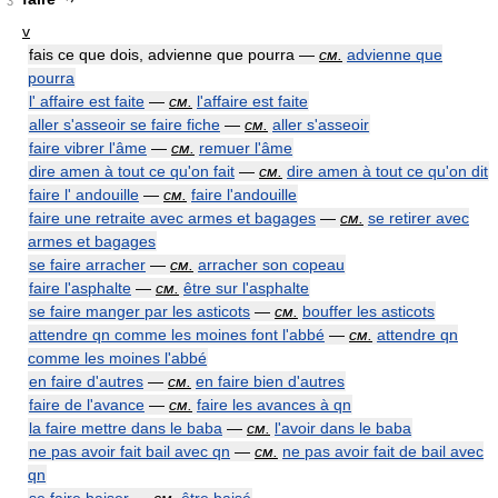
3
v
fais ce que dois, advienne que pourra —
см.
advienne que
pourra
l' affaire est faite
—
см.
l'affaire est faite
aller s'asseoir se faire fiche
—
см.
aller s'asseoir
faire vibrer l'âme
—
см.
remuer l'âme
dire amen à tout ce qu'on fait
—
см.
dire amen à tout ce qu'on dit
faire l' andouille
—
см.
faire l'andouille
faire une retraite avec armes et bagages
—
см.
se retirer avec
armes et bagages
se faire arracher
—
см.
arracher son copeau
faire l'asphalte
—
см.
être sur l'asphalte
se faire manger par les asticots
—
см.
bouffer les asticots
attendre qn comme les moines font l'abbé
—
см.
attendre qn
comme les moines l'abbé
en faire d'autres
—
см.
en faire bien d'autres
faire de l'avance
—
см.
faire les avances à qn
la faire mettre dans le baba
—
см.
l'avoir dans le baba
ne pas avoir fait bail avec qn
—
см.
ne pas avoir fait de bail avec
qn