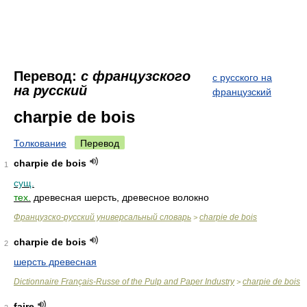
Перевод:
с французского
с русского на
на русский
французский
charpie de bois
Толкование
Перевод
charpie de bois
1
сущ.
тех.
древесная шерсть, древесное волокно
Французско-русский универсальный словарь
charpie de bois
>
charpie de bois
2
шерсть древесная
Dictionnaire Français-Russe of the Pulp and Paper Industry
charpie de bois
>
faire