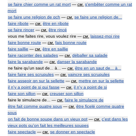
se faire chier comme un rat mort
—
см.
s'embêter comme un rat
mort
se faire une religion de qch
—
см.
se faire une religion de...
faire ribote
—
см.
être en ribote
se faire rincer
—
см.
être rincé
vous me faites rire, vous voulez rire —
см.
laissez-moi rire
faire bonne route
—
см.
fais bonne route
faire saillie
—
см.
être en saillie
faire raconter des salades
—
см.
déballer sa salade
faire la sarabande
—
см.
danser la sarabande
ne faire qu'un saut de... à... —
см.
être en un saut de... à...
faire faire ses scrupules
—
см.
vaincre ses scrupules
faire asseoir qn sur la sellette
—
см.
mettre qn sur la sellette
il n'y a point de si qui fasse
—
см.
il n'y a point de si
faire son sillon
—
см.
creuser son sillon
faire le simulacre de... —
см.
faire le simulacre de
être fait comme quatre sous
—
см.
être ficelé comme quatre
sous
on fait de bonne soupe dans un vieux pot
—
см.
c'est dans les
vieux pots qu'on fait les meilleures soupes
faire spectacle
—
см.
se donner en spectacle