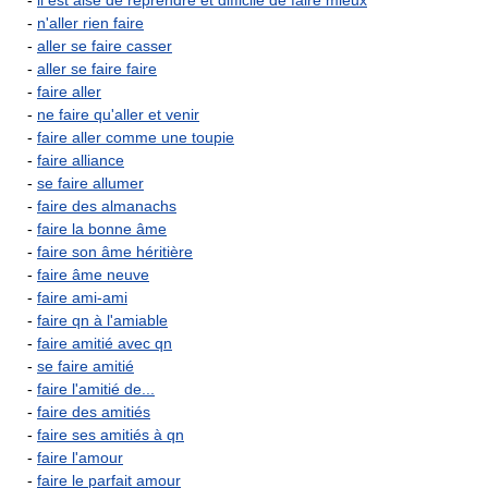
-
il est aisé de reprendre et difficile de faire mieux
-
n'aller rien faire
-
aller se faire casser
-
aller se faire faire
-
faire aller
-
ne faire qu'aller et venir
-
faire aller comme une toupie
-
faire alliance
-
se faire allumer
-
faire des almanachs
-
faire la bonne âme
-
faire son âme héritière
-
faire âme neuve
-
faire ami-ami
-
faire qn à l'amiable
-
faire amitié avec qn
-
se faire amitié
-
faire l'amitié de...
-
faire des amitiés
-
faire ses amitiés à qn
-
faire l'amour
-
faire le parfait amour