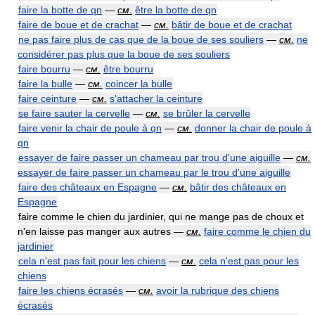
faire la botte de qn
—
см.
être la botte de qn
faire de boue et de crachat
—
см.
bâtir de boue et de crachat
ne pas faire plus de cas que de la boue de ses souliers
—
см.
ne
considérer pas plus que la boue de ses souliers
faire bourru
—
см.
être bourru
faire la bulle
—
см.
coincer la bulle
faire ceinture
—
см.
s'attacher la ceinture
se faire sauter la cervelle
—
см.
se brûler la cervelle
faire venir la chair de poule à qn
—
см.
donner la chair de poule à
qn
essayer de faire passer un chameau par trou d'une aiguille
—
см.
essayer de faire passer un chameau par le trou d'une aiguille
faire des châteaux en Espagne
—
см.
bâtir des châteaux en
Espagne
faire comme le chien du jardinier, qui ne mange pas de choux et
n'en laisse pas manger aux autres —
см.
faire comme le chien du
jardinier
cela n'est pas fait pour les chiens
—
см.
cela n'est pas pour les
chiens
faire les chiens écrasés
—
см.
avoir la rubrique des chiens
écrasés