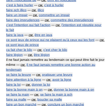
faire l'holocauste de
—
см.
offrir en holocauste
c'est à faire hurler
—
см.
c'est à hurler
faire qch illico
—
см.
illico
faire un impair
—
см.
commettre un impair
faire des imprudences
—
см.
commettre des imprudences
c'est l'intention qui fait l'action
—
см.
l'intention est réputée pour
le fait
faire la java
—
см.
être en java
ce sont jeux de prince qui ne plaisent qu'à ceux qui les font
—
см.
ce sont jeux de prince
ça fait cher le kilo
—
см.
c'est cher le kilo
faire légion
—
см.
être légion
il ne faut jamais remettre au lendemain ce qui peut être fait le jour
même —
см.
il ne faut jamais remettre une bonne action au
lendemain
se faire la levure
—
см.
pratiquer une levure
faire attention à la ligne
—
см.
avoir la ligne
faire la loi
—
см.
donner la loi
faire la bonne main à qn
—
см.
donner la bonne main à qn
se faire la main
—
см.
se faire la main à qch
faire sa malle
—
см.
boucler sa malle
faire un bon marché
—
см.
conclure un bon marché