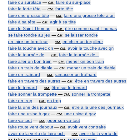
faire du surplace
—
см.
faire du sur-place
faire la forte tête
—
см.
forte tête
faire une grosse tête
—
см.
faire une grosse tête à qn
faire à sa tête
—
см.
agir à sa tête
faire le Saint Thomas
—
см.
être comme saint Thomas
se faire tondre au jeu
—
см.
se laisser tondre
en faire un torpilleur
—
см.
en chier un torpilleur
faire la touche avec qn
—
см.
avoir la touche avec qn
faire la tournée de
—
см.
faire la tournée de...
faire aller qn bon train
—
см.
mener qn bon train
faire un train de diable
—
см.
mener un train de diable
faire un traînard
—
см.
ramasser un traînard
faire en travers des autres
—
см.
être en travers des autres
faire le trimard
—
см.
être sur le trimard
faire sonner la trompette
—
см.
sonner la trompette
faire en trop
—
см.
en trop
faire la une des journaux
—
см.
être à la une des journaux
faire une usine à gaz
—
см.
une usine à gaz
faire va-tout
—
см.
jouer son va-tout
faire route vent debout
—
см.
avoir vent contraire
avoir de la vertu de faire qch
—
см.
avoir de la vertu de