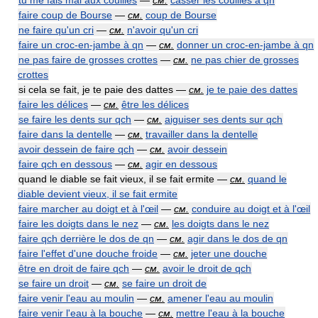
tu me fais mal aux couilles
—
см.
casser les couilles à qn
faire coup de Bourse
—
см.
coup de Bourse
ne faire qu'un cri
—
см.
n'avoir qu'un cri
faire un croc-en-jambe à qn
—
см.
donner un croc-en-jambe à qn
ne pas faire de grosses crottes
—
см.
ne pas chier de grosses
crottes
si cela se fait, je te paie des dattes —
см.
je te paie des dattes
faire les délices
—
см.
être les délices
se faire les dents sur qch
—
см.
aiguiser ses dents sur qch
faire dans la dentelle
—
см.
travailler dans la dentelle
avoir dessein de faire qch
—
см.
avoir dessein
faire qch en dessous
—
см.
agir en dessous
quand le diable se fait vieux, il se fait ermite —
см.
quand le
diable devient vieux, il se fait ermite
faire marcher au doigt et à l'œil
—
см.
conduire au doigt et à l'œil
faire les doigts dans le nez
—
см.
les doigts dans le nez
faire qch derrière le dos de qn
—
см.
agir dans le dos de qn
faire l'effet d'une douche froide
—
см.
jeter une douche
être en droit de faire qch
—
см.
avoir le droit de qch
se faire un droit
—
см.
se faire un droit de
faire venir l'eau au moulin
—
см.
amener l'eau au moulin
faire venir l'eau à la bouche
—
см.
mettre l'eau à la bouche