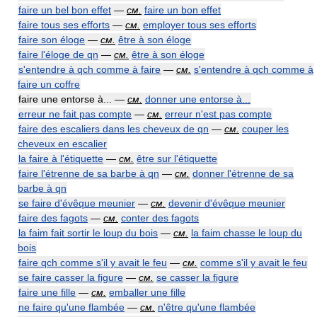
faire un bel bon effet
—
см.
faire un bon effet
faire tous ses efforts
—
см.
employer tous ses efforts
faire son éloge
—
см.
être à son éloge
faire l'éloge de qn
—
см.
être à son éloge
s'entendre à qch comme à faire
—
см.
s'entendre à qch comme à
faire un coffre
faire une entorse à... —
см.
donner une entorse à...
erreur ne fait pas compte
—
см.
erreur n'est pas compte
faire des escaliers dans les cheveux de qn
—
см.
couper les
cheveux en escalier
la faire à l'étiquette
—
см.
être sur l'étiquette
faire l'étrenne de sa barbe à qn
—
см.
donner l'étrenne de sa
barbe à qn
se faire d'évêque meunier
—
см.
devenir d'évêque meunier
faire des fagots
—
см.
conter des fagots
la faim fait sortir le loup du bois
—
см.
la faim chasse le loup du
bois
faire qch comme s'il y avait le feu
—
см.
comme s'il y avait le feu
se faire casser la figure
—
см.
se casser la figure
faire une fille
—
см.
emballer une fille
ne faire qu'une flambée
—
см.
n'être qu'une flambée