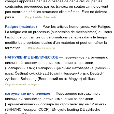
charges apportées par les ouvrages de génie civil ou par les
contraintes provoquées par les travaux en souterrain ne doivent
pas mettre en péril les structures elles mêmes. Elles ne doivent
pas a… …
Encyclopédie Universelle
Fatigue (matériau)
— Pour les articles homonymes, voir Fatigue.
La fatigue est un processus (succession de mécanismes) qui sous
l action de contraintes ou déformations variables dans le temps
modifie les propriétés locales d’un matériau et peut entraîner la
formation …
Wikipédia en Français
НАГРУЖЕНИЕ ЦИКЛИЧЕСКОЕ
— переменное нагружение с
цикличной закономерностью изменения во времени
(Болгарский язык; Български) циклично натоварване (Чешский
язык; Čeština) cyklické zatěžování (Немецкий язык; Deutsch)
zyklische Belastung (Венгерский язык; Magyar) ciklikus… …
Строительный словарь
нагружение циклическое
— Переменное нагружение с
цикличной закономерностью изменения во времени
[Терминологический словарь по строительству на 12 языках
(ВНИИИС Госстроя СССР)] EN cyclic loading DE zyklische