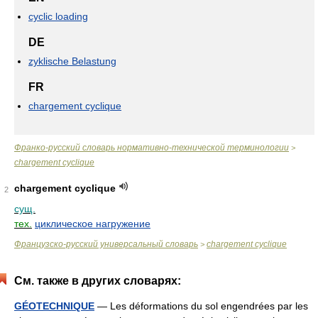
cyclic loading
DE
zyklische Belastung
FR
chargement cyclique
Франко-русский словарь нормативно-технической терминологии
>
chargement cyclique
chargement cyclique
2
сущ.
тех.
циклическое нагружение
Французско-русский универсальный словарь
chargement cyclique
>
См. также в других словарях:
GÉOTECHNIQUE
— Les déformations du sol engendrées par les