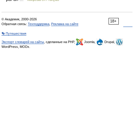
© Академик, 2000-2026
18+
Обратная связь:
Техподдержка
,
Реклама на сайте
👣 Путешествия
Экспорт словарей на сайты
, сделанные на PHP,
Joomla,
Drupal,
WordPress, MODx.