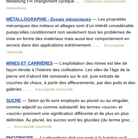
Belastung FR chargement cyclique …
Справочник технического
переводчика
MÉTALLOGRAPHIE - Essais mécaniques
— Les propriétés
mécaniques des métaux et alliages sont d’un intérêt considérable
puisqu’elles conditionnent non seulement tous les problèmes de
mise en forme des matériaux mais aussi leur comportement en
service dans des applications extrêmement… …
Encyclopédie
Universelle
MINES ET CARRIÈRES
— L’exploitation des mines est liée de
façon étroite à l’histoire des civilisations. Les silex de l’âge de la
pierre ont d’abord été ramassés sur le sol, puis extraits de
couches de chaux, à partir des affleurements, par des puits et des
galeries… …
Encyclopédie Universelle
SUCRE
— Selon qu’ils sont employés au pluriel ou au singulier,
comme adjectif ou comme substantif, les termes «sucre» et
«sucré» prennent une signification différente et de plus en plus
délimitée. Au pluriel, les sucres sont les glucides (du terme grec…
…
Encyclopédie Universelle
PHOSPHORE
— Le phosphore doit son nom à la lumière qu’il