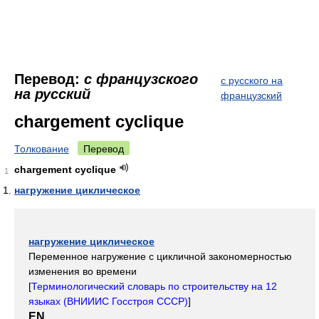
Перевод:
с французского
с русского на
на русский
французский
chargement cyclique
Толкование
Перевод
chargement cyclique
1
нагружение циклическое
нагружение циклическое
Переменное нагружение с цикличной закономерностью
изменения во времени
[
Терминологический словарь по строительству на 12
языках (ВНИИИС Госстроя СССР)
]
EN