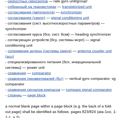
-
скоростных гироскопов
— rate gyro unit/group/
-
собранный на транзисторах
—
transistorized unit
-
согласования (автопилота)
—
synchronizer
-
согласования (сарпп)
—
signal conditioning unit
- согласования (сист. высотноскоростных параметров) —
synchronizer
- согласования курса (бск, сист. бскв) — heading synchronizer
- согласующих устройств (бсу, системы мсрп) — signal
conditioning unit
-
сопряжения антенн (системы омега)
—
antenna coupler unit
(acu)
- специализированного питания (бсп, инерциональной
системы) — power unit
-
сравнения
—
comparator
-
сравнения гировертикалей (бсг)
— vertical gyro comparator, vg
comparator
-
сравнения сигналов компасов
—
compass signal comparator
-
страниц
—
page block
а normal blank page within a page block (e.g. the back of a fold-
out page) shall be identified as follows. pages 823/824 (ata-1oo, 1-
1-1, p.2)