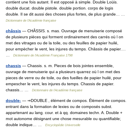
contient une fois autant. Il est opposé à simple. Double Loüis.
double ducat. double pistole. double portion. corps de logis
double. Il se dit aussi des choses plus fortes, de plus grande… …
Dictionnaire de l'Académie française
châssis
— CHÂSSIS. s. mas. Ouvrage de menuiserie composé
de plusieurs pièces qui forment ordinairement des carrés où l on
met des vitrages ou de la toile, ou des feuilles de papier huilé,
pour empècher le vent, les injures du temps. Châssis de papier.…
…
Dictionnaire de l'Académie Française 1798
chassis
— Chassis. s. m. Pieces de bois jointes ensemble,
ouvrage de menuiserie qui a plusieurs quarrez où l on met des
pieces de verre ou de toile, ou des fueilles de papier huilé, pour
empescher le vent, les injures du temps. Chassis de papier.
chassis… …
Dictionnaire de l'Académie française
double-
— ⇒DOUBLE , élément de compos. Élément de compos.
entrant dans la formation de lexies ou de composés subst.
appartenant au lang. cour. et à qq. domaines techn. A. Double +
mot autonome désignant une chose mesurable ou quantifiable;
double indique… …
Encyclopédie Universelle