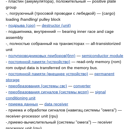
- пластин (аккумулятора), положительный — positive plate
group
-, погрузочный (тросовой проводки с лебедкой) — (cargo)
loading /handling/ pulley block
-
подрыва (сро)
—
destructor (unit)
- подшипника, внутренний — bearing inner race and cage
assembly
-, полностью собранный на транзисторах — all-transistorized
unit
-
полупроводниковых приборов(бпп)
—
semiconductor module
-
постоянной памяти (устройство)
— read-only memory (rom)
rom output data is transferred on the memory bus.
-
постоянной памяти (внешнее устройство)
—
permanent
storage
-
преобразования (системы свс)
—
converter
-
преобразования сигналов (системы мсрп)
—
signal
conditioning unit
-
приема данных
—
data receiver
- приема и обработки сигналов (навигац.системы "омега") —
receiver-processor unit (rpu)
-,приемо-вычислительный (системы "омега") — receiver
processor unit (rpu)