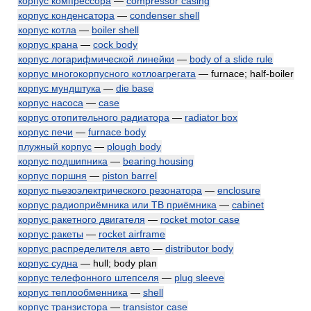
корпус компрессора
—
compressor casing
корпус конденсатора
—
condenser shell
корпус котла
—
boiler shell
корпус крана
—
cock body
корпус логарифмической линейки
—
body of a slide rule
корпус многокорпусного котлоагрегата
— furnace; half-boiler
корпус мундштука
—
die base
корпус насоса
—
case
корпус отопительного радиатора
—
radiator box
корпус печи
—
furnace body
плужный корпус
—
plough body
корпус подшипника
—
bearing housing
корпус поршня
—
piston barrel
корпус пьезоэлектрического резонатора
—
enclosure
корпус радиоприёмника или ТВ приёмника
—
cabinet
корпус ракетного двигателя
—
rocket motor case
корпус ракеты
—
rocket airframe
корпус распределителя авто
—
distributor body
корпус судна
— hull; body plan
корпус телефонного штепселя
—
plug sleeve
корпус теплообменника
—
shell
корпус транзистора
—
transistor case