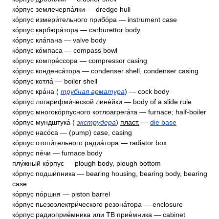
ко́рпус землечерпа́лки — dredge hull
ко́рпус измери́тельного прибо́ра — instrument case
ко́рпус карбюра́тора — carburettor body
ко́рпус кла́пана — valve body
ко́рпус ко́мпаса — compass bowl
ко́рпус компре́ссора — compressor casing
ко́рпус конденса́тора — condenser shell, condenser casing
ко́рпус котла́ — boiler shell
ко́рпус кра́на (
трубная арматура
) — cock body
ко́рпус логарифми́ческой лине́йки — body of a slide rule
ко́рпус многоко́рпусного котлоагрега́та — furnace; half-boiler
ко́рпус мундштука́ (
экструдера
)
пласт.
—
die base
ко́рпус насо́са — (pump) case, casing
ко́рпус отопи́тельного радиа́тора — radiator box
ко́рпус пе́чи — furnace body
плу́жный ко́рпус — plough body, plough bottom
ко́рпус подши́пника — bearing housing, bearing body, bearing
case
ко́рпус по́ршня — piston barrel
ко́рпус пьезоэлектри́ческого резона́тора — enclosure
ко́рпус радиоприё́мника или ТВ приё́мника — cabinet