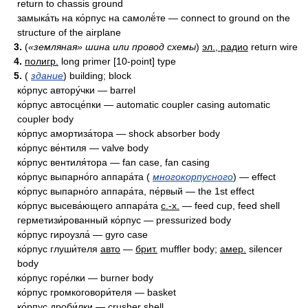
return to chassis ground
замыка́ть на ко́рпус на самолё́те — connect to ground on the
structure of the airplane
3.
(
«земляная» шина или провод схемы
)
эл., радио
return wire
4.
полигр.
long primer [10-point] type
5.
(
здание
) building; block
ко́рпус автору́чки — barrel
ко́рпус автосце́пки — automatic coupler casing automatic
coupler body
ко́рпус амортиза́тора — shock absorber body
ко́рпус ве́нтиля — valve body
ко́рпус вентиля́тора — fan case, fan casing
ко́рпус выпарно́го аппара́та (
многокорпусного
) — effect
ко́рпус выпарно́го аппара́та, пе́рвый — the 1st effect
ко́рпус высева́ющего аппара́та
с.-х.
— feed cup, feed shell
герметизи́рованный ко́рпус — pressurized body
ко́рпус гироузла́ — gyro case
ко́рпус глуши́теля
авто
—
брит.
muffler body;
амер.
silencer
body
ко́рпус горе́лки — burner body
ко́рпус громкоговори́теля — basket
ко́рпус дроби́лки — crusher shell