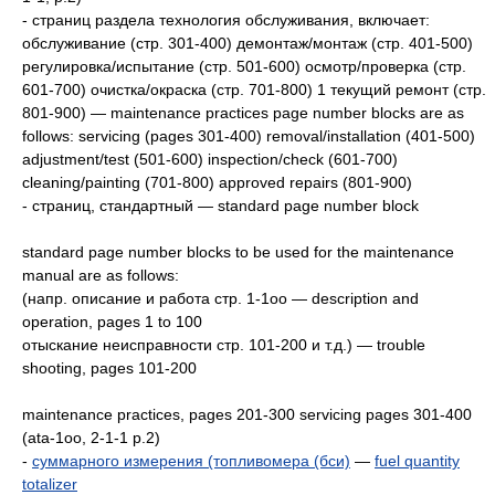
- страниц раздела технология обслуживания, включает:
обслуживание (стр. 301-400) демонтаж/монтаж (стр. 401-500)
регулировка/испытание (стр. 501-600) осмотр/проверка (стр.
601-700) очистка/окраска (стр. 701-800) 1 текущий ремонт (стр.
801-900) — maintenance practices page number blocks are as
follows: servicing (pages 301-400) removal/installation (401-500)
adjustment/test (501-600) inspection/check (601-700)
cleaning/painting (701-800) approved repairs (801-900)
- страниц, стандартный — standard page number block
standard page number blocks to be used for the maintenance
manual are as follows:
(напр. описание и работа стр. 1-1oo — description and
operation, pages 1 to 100
отыскание неисправности стр. 101-200 и т.д.) — trouble
shooting, pages 101-200
maintenance practices, pages 201-300 servicing pages 301-400
(ata-1oo, 2-1-1 p.2)
-
суммарного измерения (топливомера (бси)
—
fuel quantity
totalizer