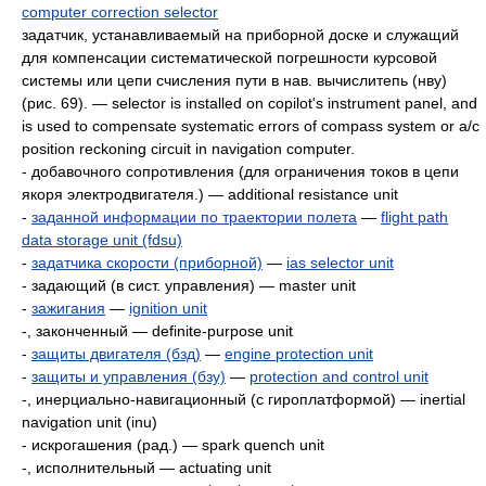
computer correction selector
задатчик, устанавливаемый на приборной доске и служащий
для компенсации систематической погрешности курсовой
системы или цепи счисления пути в нав. вычислитепь (нву)
(рис. 69). — selector is installed on сopilot's instrument panel, and
is used to compensate systematic errors оf compass system or а/с
position reckoning circuit in navigation computer.
- добавочного сопротивления (для ограничения токов в цепи
якоря электродвигателя.) — additional resistance unit
-
заданной информации по траектории полета
—
flight path
data storage unit (fdsu)
-
задатчика скорости (приборной)
—
ias selector unit
- задающий (в сист. управления) — master unit
-
зажигания
—
ignition unit
-, законченный — definite-purpose unit
-
защиты двигателя (бзд)
—
engine protection unit
-
защиты и управления (бзу)
—
protection and control unit
-, инерциально-навигационный (с гироплатформой) — inertial
navigation unit (inu)
- искрогашения (рад.) — spark quench unit
-, исполнительный — actuating unit