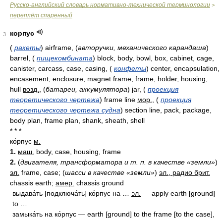
Русско-английский словарь нормативно-технической терминологии
>
переплёт спаренный
корпус
3
(
ракеты
)
airframe,
(
авторучки, механического карандаша
)
barrel,
(
пищекомбината
)
block, body, bowl, box, cabinet, cage,
canister, carcass, case, casing,
(
конфеты
)
center, encapsulation,
encasement, enclosure, magnet frame, frame, holder, housing,
hull
возд.
,
(
батареи, аккумулятора
)
jar,
(
проекция
теоретического чертежа
)
frame line
мор.
,
(
проекция
теоретического чертежа судна
)
section line, pack, package,
body plan, frame plan, shank, sheath, shell
* * *
ко́рпус
м.
1.
маш.
body, case, housing, frame
2.
(
двигателя, трансформатора и т. п. в качестве «земли»
)
эл.
frame, case; (
шасси в качестве «земли»
)
эл., радио брит.
chassis earth;
амер.
chassis ground
выдава́ть [подключа́ть] ко́рпус на …
эл.
— apply earth [ground]
to …
замыка́ть на ко́рпус — earth [ground] to the frame [to the case],