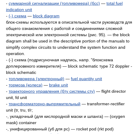
-
суммарной сигнализации (топливомера) (бсс)
—
total fuel
indication unit
-
(-) схема
—
block diagram
блок-схемы используются в описательной части руководств для
общего ознакомления с работой и соединениями сложной
эпектрической или электронной системы (рис. 95). — the block
diagram shall be used in the descriptive portion of the manuals to
simplify complex circuits to understand the system function and
operation.
- (-) схема (подрисуночная надпись, напр. "блоксхема
доплеровекого измерителя) — block schematic туре 72 doppler -
block schematic
-
топливомера (электронный)
—
fuel quantity unit
-
тормоза (колеса)
—
brake unit
-
траекторного управления (бту системы сту)
— flight director
unit, fd unit
-
трансформаторно-выпрямительный
— transformer-rectifier
unit (tr, tru, t/r;
-, укладочный (для кислородной маски и шланга) — (oxygen
mask) container
-, унифицированный (уб для pc) — rocket pod (rkt pod)