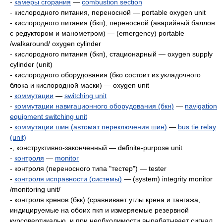
-
камеры сгорания
—
combustion section
- кислородного питания, переносной — portable oxygen unit
- кислородного питания (бкп), переносной (аварийный баллон
с редуктором и манометром) — (emergency) portable
/walkaround/ oxygen cylinder
- кислородного питания (бкп), стационарный — oxygen supply
cylinder (unit)
- кислородного оборудования (бко состоит из укладочного
блока и кислородной маски) — oxygen unit
-
коммутации
—
switching unit
-
коммутации навигационного оборудования (бкн)
—
navigation
equipment switching unit
-
коммутации шин (автомат переключения шин)
—
bus tie relay
(unit)
-, конструктивно-законченный — definite-purpose unit
-
контроля
—
monitor
- контроля (переносного типа "тестер") — tester
-
контроля исправности (системы)
— (system) integrity monitor
/monitoring unit/
- контроля кренов (бкк) (сравнивает углы крена и тангажа,
индицируемые на обоих пкп и измеряемые резервной
курсовертикалью, и при необходимости вырабатывает сигнал