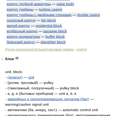
корпус трубной арматуры
—
valve body
корпус турбины
—
turbine casing
корпус турбины с двойными стенками
—
double casing
силосный корпус
—
bin block
жилой корпус
—
residential block
колбасный корпус
—
sausage block
корпус модератора
—
buffer block
боенский корпус
—
slaughter block
Русско-английский большой базовый словарь
корпус
>
блок
5
unit, block;
-
(агрегат)
—
unit
- (ролик, тросовый) — pulley
- (такелажный, погрузочный) — pulley block
- а, д, е (бытовых приборов) — unit а, d, е
-
аварийных и предупреждающих сигналов (бап)
—
warning/caution signal unit
- автоматики (ба, инерц. сист.) — automatic control unit
- автоматического триммирования (бат), автотриммирования