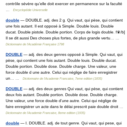
contrôle sévère qu’elle doit exercer en permanence sur la faculté
…
Encyclopédie Universelle
double
— DOUBLE. adj. des 2 g. Qui vaut, qui pèse, qui contient
une fois autant. Il est opposé à Simple. Double louis. Double
ducat. Double pistole. Double portion. Corps de logis double. f♛/b]
Il se dit aussi Des choses plus fortes, de plus grande vertu… …
Dictionnaire de l'Académie Française 1798
DOUBLE
— adj. des deux genres opposé à Simple. Qui vaut, qui
pèse, qui contient une fois autant. Double louis. Double ducat.
Double portion. Double dose. Double charge. Une valeur, une
force double d une autre. Celui qui néglige de faire enregistrer
un… …
Dictionnaire de l'Academie Francaise, 7eme edition (1835)
DOUBLE
— adj. des deux genres Qui vaut, qui pèse, qui contient
deux fois autant. Double portion. Double dose. Double charge.
Une valeur, une force double d’une autre. Celui qui néglige de
faire enregistrer un acte dans le délai prescrit paie double droit …
Dictionnaire de l'Academie Francaise, 8eme edition (1935)
double
— I. DOUBLE. adj. de tout genre. Qui vaut, qui pese, qui