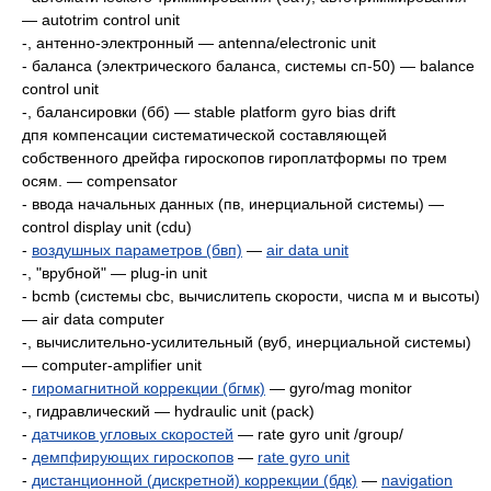
— autotrim control unit
-, антенно-электронный — antenna/electronic unit
- баланса (электрического баланса, системы сп-50) — balance
control unit
-, балансировки (бб) — stable platform gyro bias drift
дпя компенсации систематической составляющей
собственного дрейфа гироскопов гироплатформы по трем
осям. — compensator
- ввода начальных данных (пв, инерциальной системы) —
control display unit (cdu)
-
воздушных параметров (бвп)
—
air data unit
-, "врубной" — plug-in unit
- bcmb (системы cbc, вычислитепь скорости, чиспа м и высоты)
— air data computer
-, вычислительно-усилительный (вуб, инерциальной системы)
— computer-amplifier unit
-
гиромагнитной коррекции (бгмк)
— gyro/mag monitor
-, гидравлический — hydraulic unit (pack)
-
датчиков угловых скоростей
— rate gyro unit /group/
-
демпфирующих гироскопов
—
rate gyro unit
-
дистанционной (дискретной) коррекции (бдк)
—
navigation