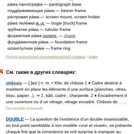
ра́ма панто́графа — pantograph base
подде́рживающая ра́ма — bearer frame
ра́стровая ра́ма — screen mount, screen holder
ра́ма теле́жки
ж.-д.
— bogie [truck] frame
тру́бчатая ра́ма — tubular frame
форма́тная ра́ма
полигр.
—
chase
фунда́ментная ра́ма — foundation frame
шпанго́утная ра́ма — frame ring
Русско-английский политехнический словарь
рама
>
См. также в других словарях:
châssis
— [ ʃasi ] n. m. • XIIe; de châsse 1 ♦ Cadre destiné à
maintenir en place les éléments d une surface (planches, vitres,
tissu, papier...). ⇒ 2. bâti, cadre , charpente. 2 ♦ Encadrement d
une ouverture ou d un vitrage; vitrage encadré. Châssis de… …
Encyclopédie Universelle
DOUBLE
— La question de l’existence d’un double insaisissable,
en tout point semblable à son modèle «vrai et vivant», se présente
chaque fois que la conscience se voit surprise à manquer au