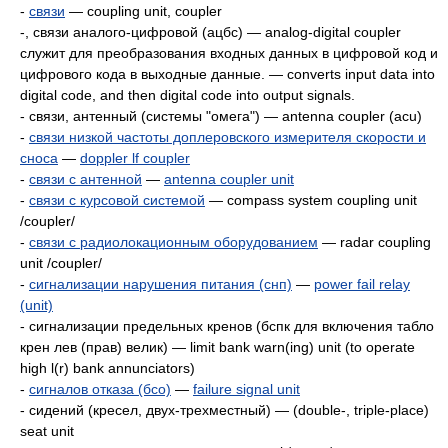
-
связи
— coupling unit, coupler
-, связи аналого-цифровой (ацбс) — analog-digital coupler
служит для преобразования входных данных в цифровой код и
цифрового кода в выходные данные. — converts input data into
digital code, and then digital code into output signals.
- связи, антенный (системы "омега") — antenna coupler (acu)
-
связи низкой частоты доплеровского измерителя скорости и
сноса
—
doppler lf coupler
-
связи с антенной
—
antenna coupler unit
-
связи с курсовой системой
— compass system coupling unit
/coupler/
-
связи с радиолокационным оборудованием
— radar coupling
unit /coupler/
-
сигнализации нарушения питания (снп)
—
power fail relay
(unit)
- сигнализации предельных кренов (бспк для включения табло
крен лев (прав) велик) — limit bank warn(ing) unit (to operate
high l(r) bank annunciators)
-
сигналов отказа (бсо)
—
failure signal unit
- сидений (кресел, двух-трехместный) — (double-, triple-place)
seat unit