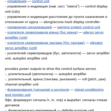
-
управления
—
control unit
- управления и индикации (нав. сист. "омега") — control display
unit (cdu)
- управления и индикации расстояния до пункта назначения и
отклонения от курса — along/across track display controller
-
управления сигнализацией
—
warning system control unit
-
усилителя сервопривода крена (бус крена)
—
aileron servo
amplifier (unit)
-
усилителя сервопривода тангажа (бус тангажа)
—
elevator
servo amplifier (unit)
- усилителей сервоприводов (бус, автопилота) — servo amplifier
unit, autopilot amplifier unit
provides power outputs to drive the control surface servos.
-, усилительный (автопилота) — autopilot amplifier
-, усилительный, крена (тангажа, рыскания) — roll (pitch, yaw)
channel amplifier unit
-
формирования (сигналов) и контроля
—
signal conditioning
and monitor unit
бфк, формирует сигналы h, m, vпр) и вырабат. сигналы отказа
датчиков
-, функционально-законченный — definite-purpose unit