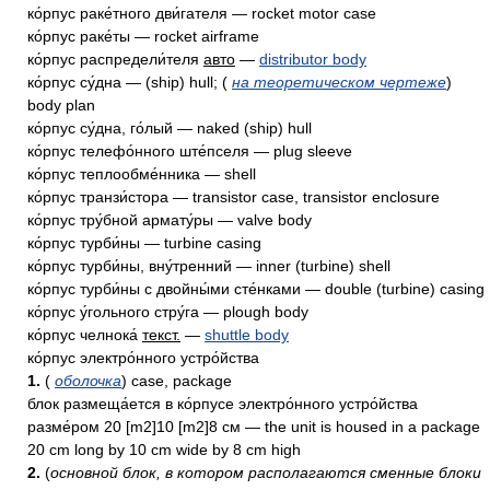
ко́рпус раке́тного дви́гателя — rocket motor case
ко́рпус раке́ты — rocket airframe
ко́рпус распредели́теля
авто
—
distributor body
ко́рпус су́дна — (ship) hull; (
на теоретическом чертеже
)
body plan
ко́рпус су́дна, го́лый — naked (ship) hull
ко́рпус телефо́нного ште́пселя — plug sleeve
ко́рпус теплообме́нника — shell
ко́рпус транзи́стора — transistor case, transistor enclosure
ко́рпус тру́бной армату́ры — valve body
ко́рпус турби́ны — turbine casing
ко́рпус турби́ны, вну́тренний — inner (turbine) shell
ко́рпус турби́ны с двойны́ми сте́нками — double (turbine) casing
ко́рпус у́гольного стру́га — plough body
ко́рпус челнока́
текст.
—
shuttle body
ко́рпус электро́нного устро́йства
1.
(
оболочка
) case, package
блок размеща́ется в ко́рпусе электро́нного устро́йства
разме́ром 20 [m2]10 [m2]8 см — the unit is housed in a package
20 cm long by 10 cm wide by 8 cm high
2.
(
основной блок, в котором располагаются сменные блоки