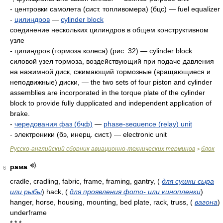
- центровки самолета (сист. топливомера) (бцс) — fuel equalizer
-
цилиндров
—
cylinder block
соединение нескольких цилиндров в общем конструктивном
узле
- цилиндров (тормоза колеса) (рис. 32) — cylinder block
силовой узел тормоза, воздействующий при подаче давления
на нажимной диск, сжимающий тормозные (вращающиеся и
неподвижные) диски, — the two sets of four piston and cylinder
assemblies are incorporated in the torque plate of the cylinder
block to provide fully dupplicated and independent application of
brake.
-
чередования фаз (бчф)
—
phase-sequence (relay) unit
- электроники (бэ, инерц. сист.) — electronic unit
Русско-английский сборник авиационно-технических терминов
блок
>
рама
6
cradle, cradling, fabric, frame, framing, gantry,
(
для сушки сыра
или рыбы
)
hack,
(
для проявления фото- или кинопленки
)
hanger, horse, housing, mounting, bed plate, rack, truss,
(
вагона
)
underframe