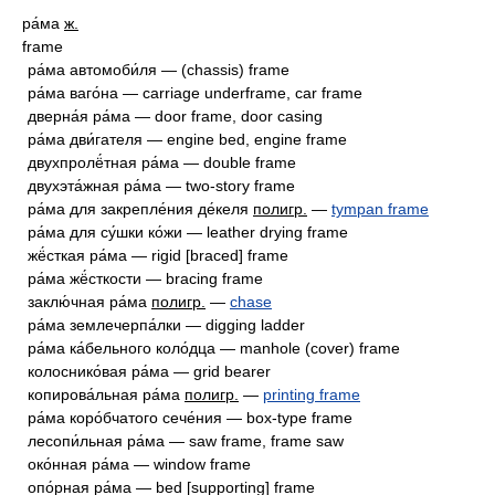
* * *
ра́ма
ж.
frame
ра́ма автомоби́ля — (chassis) frame
ра́ма ваго́на — carriage underframe, car frame
дверна́я ра́ма — door frame, door casing
ра́ма дви́гателя — engine bed, engine frame
двухпролё́тная ра́ма — double frame
двухэта́жная ра́ма — two-story frame
ра́ма для закрепле́ния де́келя
полигр.
—
tympan frame
ра́ма для су́шки ко́жи — leather drying frame
жё́сткая ра́ма — rigid [braced] frame
ра́ма жё́сткости — bracing frame
заклю́чная ра́ма
полигр.
—
chase
ра́ма землечерпа́лки — digging ladder
ра́ма ка́бельного коло́дца — manhole (cover) frame
колоснико́вая ра́ма — grid bearer
копирова́льная ра́ма
полигр.
—
printing frame
ра́ма коро́бчатого сече́ния — box-type frame
лесопи́льная ра́ма — saw frame, frame saw
око́нная ра́ма — window frame
опо́рная ра́ма — bed [supporting] frame