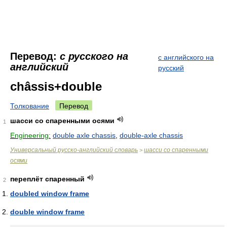
Перевод:
с русского на
с английского на
английский
русский
châssis+double
Толкование
Перевод
шасси со спаренными осями
1
Engineering:
double axle chassis
,
double-axle chassis
Универсальный русско-английский словарь
шасси со спаренными
>
осями
переплёт спаренный
2
doubled window frame
double window frame