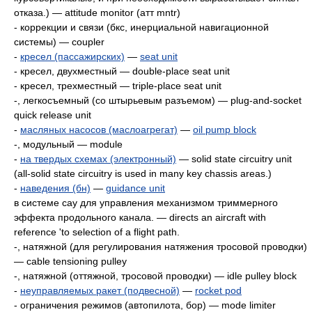
отказа.) — attitude monitor (атт mntr)
- коррекции и связи (бкс, инерциальной навигационной
системы) — coupler
-
кресел (пассажирских)
—
seat unit
- кресел, двухместный — double-place seat unit
- кресел, трехместный — triple-place seat unit
-, легкосъемный (со штырьевым разъемом) — plug-and-socket
quick release unit
-
масляных насосов (маслоагрегат)
—
oil pump block
-, модульный — module
-
на твердых схемах (электронный)
— solid state circuitry unit
(all-solid state circuitry is used in many key chassis areas.)
-
наведения (бн)
—
guidance unit
в системе сау для управления механизмом триммерного
эффекта продольного канала. — directs an aircraft with
referеncе 'to selection of a flight path.
-, натяжной (для регулирования натяжения тросовой проводки)
— cable tensioning pulley
-, натяжной (оттяжной, тросовой проводки) — idle pulley block
-
неуправляемых ракет (подвесной)
—
rocket pod
- ограничения режимов (автопилота, бор) — mode limiter