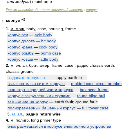
или модули
) mainframe
Русско-английский политехнический словарь
корпус
>
корпус
4
1.
м. маш.
body, case, housing, frame
корпус оси
—
axle body
корпус долота
—
bit body
корпус крана
—
cock body
корпус бомбы
—
bomb case
корпус ковша
—
ladle body
2.
м. эл. эл. брит. амер.
frame, case;, радио chassis earth;
chassis ground
выдавать корпус на …
— apply earth to …
выключатель в литом корпусе
—
molded case circuit breaker
шпангоут в средней части корпуса
—
balanced frame
корпус с закругленными скулами
—
round bilge hull
замыкание на корпус
— earth fault; ground fault
полноразмерный башенный корпус
—
full tower case
3.
м. эл.
, радио return wire
4.
м. полигр.
long primer type
блок размещается в корпусе электронного устройства