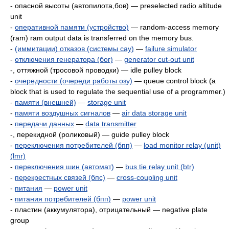
- опасной высоты (автопилота,бов) — preselected radio altitude
unit
-
оперативной памяти (устройство)
— random-access memory
(ram) ram output data is transferred on the memory bus.
-
(иммитации) отказов (системы сау)
—
failure simulator
-
отключения генератора (бог)
—
generator cut-out unit
-, оттяжной (тросовой проводки) — idle pulley block
-
очередности (очереди работы озу)
— queue control block (а
block that is used to regulate the sequential use of a programmer.)
-
памяти (внешней)
—
storage unit
-
памяти воздушных сигналов
—
air data storage unit
-
передачи данных
—
data transmitter
-, перекидной (роликовый) — guide pulley block
-
переключения потребителей (бпп)
—
load monitor relay (unit)
(lmr)
-
переключения шин (автомат)
—
bus tie relay unit (btr)
-
перекрестных связей (бпс)
—
cross-coupling unit
-
питания
—
power unit
-
питания потребителей (бпп)
—
power unit
- пластин (аккумулятора), отрицательный — negative plate
group