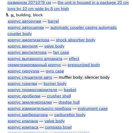
размером 20?10?8 см
—
the unit is housed in a package 20 cm
long by 10 cm wide by 8 cm high
5.
м.
building; block
корпус авторучки
—
barrel
корпус автосцепки
—
automatic coupler casing automatic
coupler body
корпус амортизатора
—
shock absorber body
корпус вентиля
—
valve body
корпус вентилятора
—
fan case
корпус выпарного аппарата
—
effect
герметизированный корпус
—
pressurized body
корпус гироузла
—
gyro case
корпус глушителя авто
— muffler body; silencer body
корпус горелки
—
burner body
корпус громкоговорителя
—
basket
корпус дробилки
—
crusher shell
корпус землечерпалки
—
dredge hull
корпус измерительного прибора
—
instrument case
корпус карбюратора
—
carburettor body
корпус клапана
—
valve body
корпус компаса
—
compass bowl