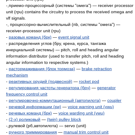
-,приемо-процессорный (системы "омега") — receiver processor
unit (rpu) contains the circuitry to process the received omega and
vlf signals.
-, процессорно-вычислительный (пb, системы "омега") —
receiver-processor unit (rpu)
-
разовых команд (брк)
—
event signal unit
- распределения углов (бру, крена, курса, тангажа
инерциальной системы) — pitch, roll and heading angular
information distributor (used to transfer pitch, roll and heading
angular information to respective systems.)
-
растормаживания (блок тормоза)
—
brake retraction
mechanism
-
реактивных орудий (подвесной)
—
rocket pod
-
регулирования частоты генератора (брч)
—
generator
frequency control unit
-
регулировочно-коммутационный (автопилота)
—
coupler
-
речевой информации (ри)
—
voice warning unit (vwu)
-
речевых команд (брк)
—
voice warding unit (vwu)
-
(2-х) роликовый
—
(twin) pulley block
-,рулевой (рб,автопилота) — servo (unit)
-
ручного триммирования
—
manual trim control unit