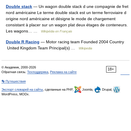
Double stack
— Un wagon double stack d une compagnie de fret
nord américaine Le terme double stack est un terme ferroviaire d
origine nord américaine et désigne le mode de chargement
consistant à placer sur un wagon plat deux étages de conteneurs.
Les wagons… …
Wikipédia en Français
Double R Racing
— Motor racing team Founded 2004 Country
United Kingdom Team Principal(s) …
Wikipedia
© Академик, 2000-2026
18+
Обратная связь:
Техподдержка
,
Реклама на сайте
👣 Путешествия
Экспорт словарей на сайты
, сделанные на PHP,
Joomla,
Drupal,
WordPress, MODx.