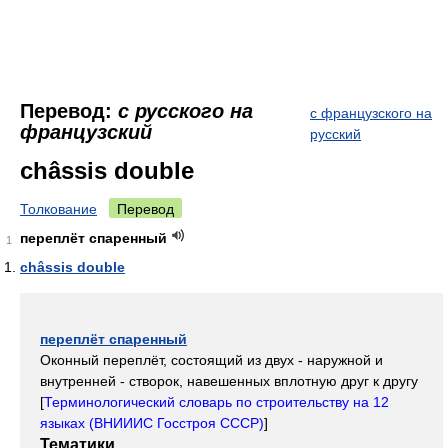
Перевод:
с русского на
с французского на
французский
русский
châssis double
Толкование
Перевод
переплёт спаренный
1
châssis double
переплёт спаренный
Оконный переплёт, состоящий из двух - наружной и
внутренней - створок, навешенных вплотную друг к другу
[
Терминологический словарь по строительству на 12
языках (ВНИИИС Госстроя СССР)
]
Тематики