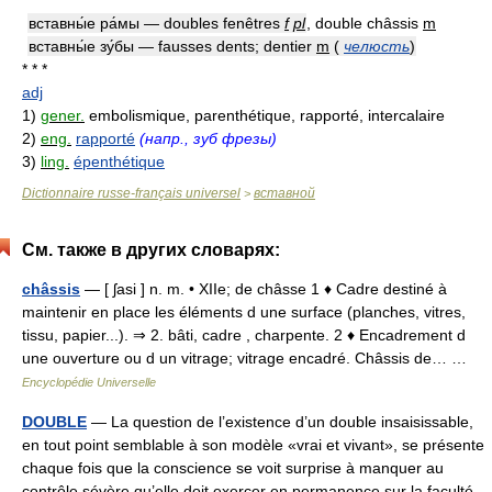
вставны́е ра́мы — doubles fenêtres
f
pl
, double châssis
m
вставны́е зу́бы — fausses dents; dentier
m
(
челюсть
)
* * *
adj
1)
gener.
embolismique, parenthétique, rapporté, intercalaire
2)
eng.
rapporté
(напр., зуб фрезы)
3)
ling.
épenthétique
Dictionnaire russe-français universel
вставной
>
См. также в других словарях:
châssis
— [ ʃasi ] n. m. • XIIe; de châsse 1 ♦ Cadre destiné à
maintenir en place les éléments d une surface (planches, vitres,
tissu, papier...). ⇒ 2. bâti, cadre , charpente. 2 ♦ Encadrement d
une ouverture ou d un vitrage; vitrage encadré. Châssis de… …
Encyclopédie Universelle
DOUBLE
— La question de l’existence d’un double insaisissable,
en tout point semblable à son modèle «vrai et vivant», se présente
chaque fois que la conscience se voit surprise à manquer au
contrôle sévère qu’elle doit exercer en permanence sur la faculté