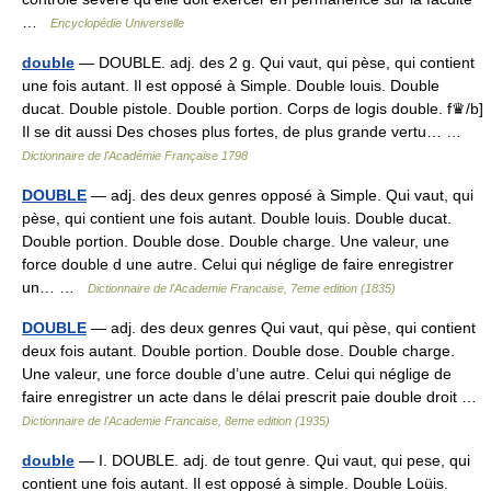
…
Encyclopédie Universelle
double
— DOUBLE. adj. des 2 g. Qui vaut, qui pèse, qui contient
une fois autant. Il est opposé à Simple. Double louis. Double
ducat. Double pistole. Double portion. Corps de logis double. f♛/b]
Il se dit aussi Des choses plus fortes, de plus grande vertu… …
Dictionnaire de l'Académie Française 1798
DOUBLE
— adj. des deux genres opposé à Simple. Qui vaut, qui
pèse, qui contient une fois autant. Double louis. Double ducat.
Double portion. Double dose. Double charge. Une valeur, une
force double d une autre. Celui qui néglige de faire enregistrer
un… …
Dictionnaire de l'Academie Francaise, 7eme edition (1835)
DOUBLE
— adj. des deux genres Qui vaut, qui pèse, qui contient
deux fois autant. Double portion. Double dose. Double charge.
Une valeur, une force double d’une autre. Celui qui néglige de
faire enregistrer un acte dans le délai prescrit paie double droit …
Dictionnaire de l'Academie Francaise, 8eme edition (1935)
double
— I. DOUBLE. adj. de tout genre. Qui vaut, qui pese, qui
contient une fois autant. Il est opposé à simple. Double Loüis.