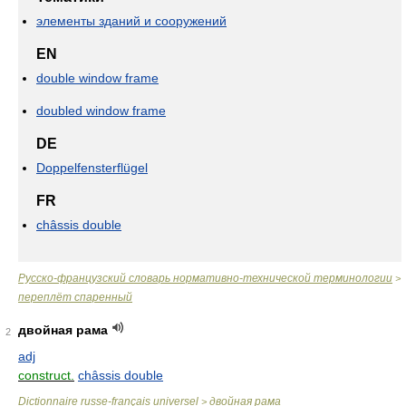
элементы зданий и сооружений
EN
double window frame
doubled window frame
DE
Doppelfensterflügel
FR
châssis double
Русско-французский словарь нормативно-технической терминологии
>
переплёт спаренный
двойная рама
2
adj
construct.
châssis double
Dictionnaire russe-français universel
двойная рама
>