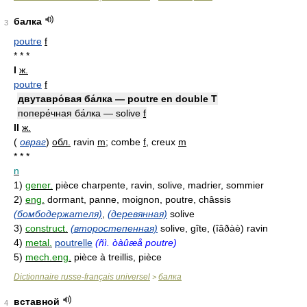
балка
3
poutre
f
* * *
I
ж.
poutre
f
двутавро́вая ба́лка — poutre en double T
попере́чная ба́лка — solive
f
II
ж.
(
овраг
)
обл.
ravin
m
; combe
f
, creux
m
* * *
n
1)
gener.
pièce charpente, ravin, solive, madrier, sommier
2)
eng.
dormant, panne, moignon, poutre, châssis
(бомбодержателя)
,
(деревянная)
solive
3)
construct.
(второстепенная)
solive, gîte, (îâðàè) ravin
4)
metal.
poutrelle
(ñì. òàûæå poutre)
5)
mech.eng.
pièce à treillis, pièce
Dictionnaire russe-français universel
балка
>
вставной
4