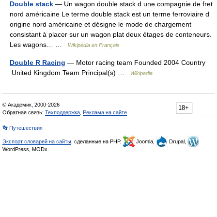
Double stack
— Un wagon double stack d une compagnie de fret
nord américaine Le terme double stack est un terme ferroviaire d
origine nord américaine et désigne le mode de chargement
consistant à placer sur un wagon plat deux étages de conteneurs.
Les wagons… …
Wikipédia en Français
Double R Racing
— Motor racing team Founded 2004 Country
United Kingdom Team Principal(s) …
Wikipedia
© Академик, 2000-2026
18+
Обратная связь:
Техподдержка
,
Реклама на сайте
👣 Путешествия
Экспорт словарей на сайты
, сделанные на PHP,
Joomla,
Drupal,
WordPress, MODx.