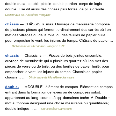
double ducat. double pistole. double portion. corps de logis
double. Il se dit aussi des choses plus fortes, de plus grande… …
Dictionnaire de l'Académie française
châssis
— CHÂSSIS. s. mas. Ouvrage de menuiserie composé
de plusieurs pièces qui forment ordinairement des carrés où l on
met des vitrages ou de la toile, ou des feuilles de papier huilé,
pour empècher le vent, les injures du temps. Châssis de papier.…
…
Dictionnaire de l'Académie Française 1798
chassis
— Chassis. s. m. Pieces de bois jointes ensemble,
ouvrage de menuiserie qui a plusieurs quarrez où l on met des
pieces de verre ou de toile, ou des fueilles de papier huilé, pour
empescher le vent, les injures du temps. Chassis de papier.
chassis… …
Dictionnaire de l'Académie française
double-
— ⇒DOUBLE , élément de compos. Élément de compos.
entrant dans la formation de lexies ou de composés subst.
appartenant au lang. cour. et à qq. domaines techn. A. Double +
mot autonome désignant une chose mesurable ou quantifiable;
double indique… …
Encyclopédie Universelle