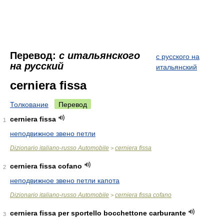
Перевод:
с итальянского
с русского на
на русский
итальянский
cerniera fissa
Толкование
Перевод
cerniera fissa
1
неподвижное звено петли
Dizionario italiano-russo Automobile
cerniera fissa
>
cerniera fissa cofano
2
неподвижное звено петли капота
Dizionario italiano-russo Automobile
cerniera fissa cofano
>
cerniera fissa per sportello bocchettone carburante
3