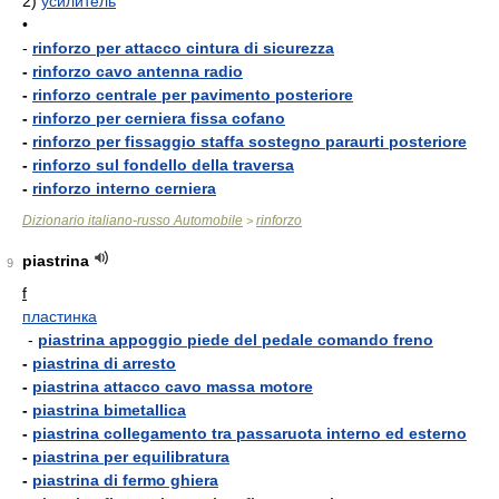
2)
усилитель
•
-
rinforzo per attacco cintura di sicurezza
-
rinforzo cavo antenna radio
-
rinforzo centrale per pavimento posteriore
-
rinforzo per cerniera fissa cofano
-
rinforzo per fissaggio staffa sostegno paraurti posteriore
-
rinforzo sul fondello della traversa
-
rinforzo interno cerniera
Dizionario italiano-russo Automobile
rinforzo
>
piastrina
9
f
пластинка
-
piastrina appoggio piede del pedale comando freno
-
piastrina di arresto
-
piastrina attacco cavo massa motore
-
piastrina bimetallica
-
piastrina collegamento tra passaruota interno ed esterno
-
piastrina per equilibratura
-
piastrina di fermo ghiera