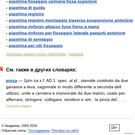
-
piastrina fissaggio cerniera fissa superiore
-
piastrina di guida
-
piastrina registro
-
piastrina registro montaggio traversa sospensione anteriore
-
piastrina rinforzo attacco fune freno a mano
-
piastrina rinforzo per fissaggio laterale paraurti anteriore
-
piastrina di serraggio
-
piastrina per viti fissaggio
Dizionario italiano-russo Automobile
piastrina
>
См. также в других словарях:
pinza
— 1pìn·za s.f. AD 1. spec. al pl., utensile costituito da due
ganasce a leva, sagomate in modo differente a seconda dell
utilizzo, unite a cerniera e manovrate da due manici, usato per
afferrare, stringere, collegare, recidere e sim.: la pinza del… …
Dizionario italiano
© Академик, 2000-2026
18+
Обратная связь:
Техподдержка
,
Реклама на сайте