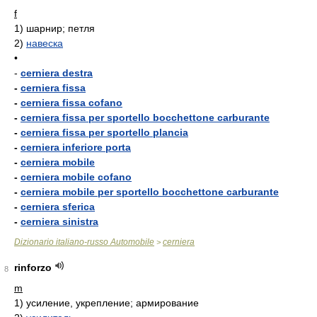
f
1)
шарнир; петля
2)
навеска
•
-
cerniera destra
-
cerniera fissa
-
cerniera fissa cofano
-
cerniera fissa per sportello bocchettone carburante
-
cerniera fissa per sportello plancia
-
cerniera inferiore porta
-
cerniera mobile
-
cerniera mobile cofano
-
cerniera mobile per sportello bocchettone carburante
-
cerniera sferica
-
cerniera sinistra
Dizionario italiano-russo Automobile
cerniera
>
rinforzo
8
m
1)
усиление, укрепление; армирование