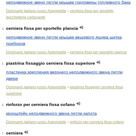
неподвижное звено петли крышки горловины топливного бака
Dizionario italiano-russo Automobile
cerniera fissa per sportello
>
bocchettone carburante
cerniera fissa per sportello plancia
4
неподвижное звено петли крышки вещевого ящика щитка
приборов
Dizionario italiano-russo Automobile
cerniera fissa per sportello plancia
>
piastrina fissaggio cerniera fissa superiore
5
пластинка крепления верхнего неподвижного звена петли
двери
Dizionario italiano-russo Automobile
piastrina fissaggio cerniera fissa
>
superiore
rinforzo per cerniera fissa cofano
6
кронштейн неподвижного звена петли капота
Dizionario italiano-russo Automobile
rinforzo per cerniera fissa cofano
>
cerniera
7