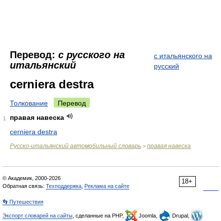
Перевод:
с русского на
с итальянского на
итальянский
русский
cerniera destra
Толкование
Перевод
правая навеска
1
cerniera destra
Русско-итальянский автомобильный словарь
правая навеска
>
© Академик, 2000-2026
18+
Обратная связь:
Техподдержка
,
Реклама на сайте
👣 Путешествия
Экспорт словарей на сайты
, сделанные на PHP,
Joomla,
Drupal,