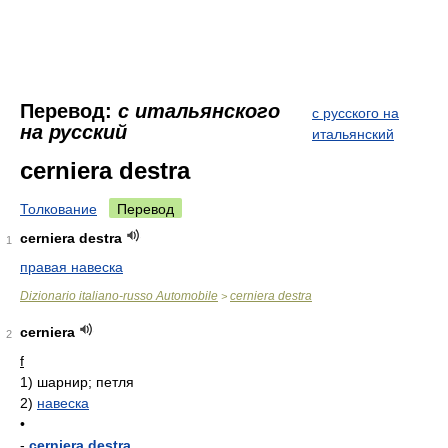
Перевод:
с итальянского
с русского на
на русский
итальянский
cerniera destra
Толкование
Перевод
cerniera destra
1
правая навеска
Dizionario italiano-russo Automobile
cerniera destra
>
cerniera
2
f
1)
шарнир; петля
2)
навеска
•
-
cerniera destra