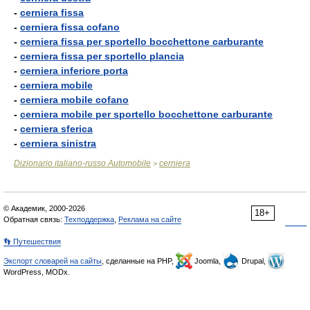
-
cerniera fissa
-
cerniera fissa cofano
-
cerniera fissa per sportello bocchettone carburante
-
cerniera fissa per sportello plancia
-
cerniera inferiore porta
-
cerniera mobile
-
cerniera mobile cofano
-
cerniera mobile per sportello bocchettone carburante
-
cerniera sferica
-
cerniera sinistra
Dizionario italiano-russo Automobile
cerniera
>
© Академик, 2000-2026
18+
Обратная связь:
Техподдержка
,
Реклама на сайте
👣 Путешествия
Экспорт словарей на сайты
, сделанные на PHP,
Joomla,
Drupal,
WordPress, MODx.