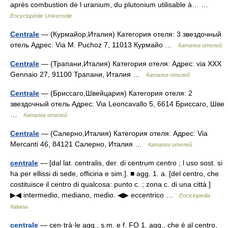
après combustion de l uranium, du plutonium utilisable à… …
Encyclopédie Universelle
Centrale
— (Курмайор,Италия) Категория отеля: 3 звездочный
отель Адрес: Via M. Puchoz 7, 11013 Курмайо …
Каталог отелей
Centrale
— (Трапани,Италия) Категория отеля: Адрес: via XXX
Gennaio 27, 91100 Трапани, Италия …
Каталог отелей
Centrale
— (Бриссаго,Швейцария) Категория отеля: 2
звездочный отель Адрес: Via Leoncavallo 5, 6614 Бриссаго, Шве
…
Каталог отелей
Centrale
— (Салерно,Италия) Категория отеля: Адрес: Via
Mercanti 46, 84121 Салерно, Италия …
Каталог отелей
centrale
— [dal lat. centralis, der. di centrum centro ; l uso sost. si
ha per ellissi di sede, officina e sim.]. ■ agg. 1. a. [del centro, che
costituisce il centro di qualcosa: punto c. ; zona c. di una città ]
▶◀ intermedio, mediano, medio. ◀▶ eccentrico …
Enciclopedia
Italiana
centrale
— cen·trà·le agg., s.m. e f. FO 1. agg., che è al centro,