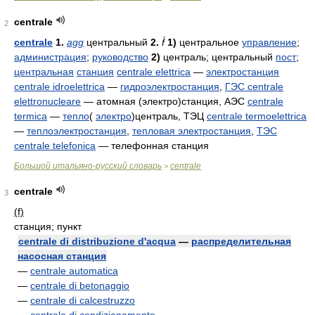
centrale
2
centrale
1.
agg
центральный
2.
f́
1)
центральное
управление
;
администрация
;
руководство
2)
централь; центральный
пост
;
центральная
станция
centrale elettrica
—
электростанция
centrale idroelettrica
—
гидроэлектростанция
,
ГЭС
centrale
elettronucleare
— атомная (электро)станция, АЭС
centrale
termica
—
тепло
(
электро
)централь, ТЭЦ
centrale termoelettrica
—
теплоэлектростанция
,
тепловая электростанция
,
ТЭС
centrale telefonica
— телефонная станция
Большой итальяно-русский словарь
centrale
>
centrale
3
(f)
станция; пункт
centrale di distribuzione d'acqua
—
распределительная
насосная станция
—
centrale automatica
—
centrale di betonaggio
—
centrale di calcestruzzo