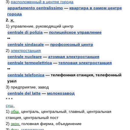
3)
расположенный в центре города
appartamento centralissimo
—
квартира в самом центре
города
2.
ж.
1)
управление, руководящий центр
centrale di polizia
—
полицейское управление
••
centrale sindacale
—
профсоюзный центр
2)
электростанция
centrale nucleare
—
атомная электростанция
centrale termoelettrica
—
тепловая электростанция
••
centrale telefonica
— телефонная станция, телефонный
узел
3)
предприятие, завод
centrale del latte
—
молокозавод
* * *
сущ.
1)
общ.
централь, центральный, главный, центральная
станция, центральный пост
2)
экон.
головная фирма, объединение
3)
фин.
учреждение