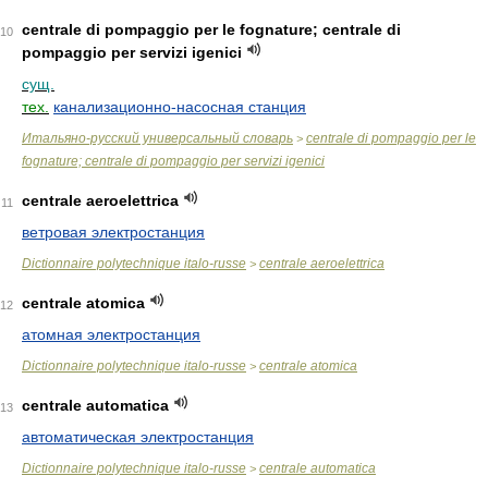
centrale di pompaggio per le fognature; centrale di
10
pompaggio per servizi igenici
сущ.
тех.
канализационно-насосная станция
Итальяно-русский универсальный словарь
centrale di pompaggio per le
>
fognature; centrale di pompaggio per servizi igenici
centrale aeroelettrica
11
ветровая электростанция
Dictionnaire polytechnique italo-russe
centrale aeroelettrica
>
centrale atomica
12
атомная электростанция
Dictionnaire polytechnique italo-russe
centrale atomica
>
centrale automatica
13
автоматическая электростанция
Dictionnaire polytechnique italo-russe
centrale automatica
>