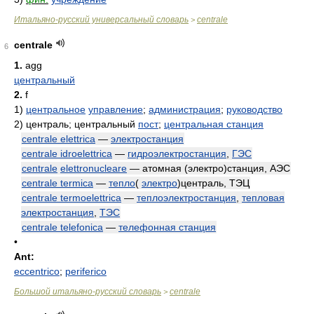
Итальяно-русский универсальный словарь
centrale
>
centrale
6
1.
agg
центральный
2.
f
1)
центральное
управление
;
администрация
;
руководство
2)
централь; центральный
пост
;
центральная станция
centrale elettrica
—
электростанция
centrale idroelettrica
—
гидроэлектростанция
,
ГЭС
centrale
elettronucleare
— атомная (электро)станция, АЭС
centrale termica
—
тепло
(
электро
)централь, ТЭЦ
centrale termoelettrica
—
теплоэлектростанция
,
тепловая
электростанция
,
ТЭС
centrale telefonica
—
телефонная станция
•
Ant:
eccentrico
;
periferico
Большой итальяно-русский словарь
centrale
>