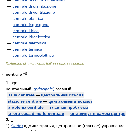
—
centrale di condizionamento
—
centrale di distribuzione
—
centrale di ventilazione
—
centrale elettrica
—
centrale frigorigena
—
centrale idrica
—
centrale idroelettrica
—
centrale telefonica
—
centrale termica
—
centrale termoelettrica
Dizionario di costruzione italiana-russo
centrale
>
centrale
4
1.
agg.
центральный;
(principale)
главный
Italia centrale
—
центральная Италия
stazione centrale
—
центральный вокзал
problema centrale
—
главная проблема
la loro casa è molto centrale
—
они живут в самом центре
2.
f.
1)
(sede)
администрация, центральное (главное) управление,