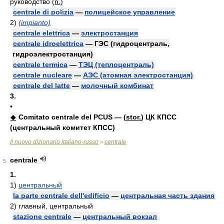
руководство (
n.
)
centrale di polizia
—
полицейское управление
2)
(impianto)
centrale elettrica
—
электростанция
centrale idroelettrica
— ГЭС (гидроцентраль,
гидроэлектростанция)
centrale termica
—
ТЭЦ (теплоцентраль)
centrale nucleare
—
АЭС (атомная электростанция)
centrale del latte
—
молочный комбинат
3.
•
◆
Comitato centrale del PCUS — (
stor.
) ЦК КПСС
(центральный комитет КПСС)
Il nuovo dizionario italiano-russo
centrale
>
centrale
5
1.
1)
центральный
la parte centrale dell'edificio
—
центральная часть здания
2)
главный, центральный
stazione centrale
—
центральный вокзал