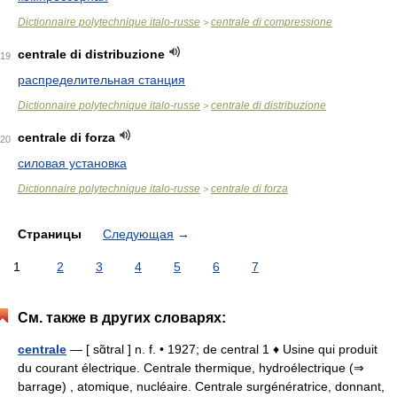
Dictionnaire polytechnique italo-russe
centrale di compressione
>
centrale di distribuzione
19
распределительная станция
Dictionnaire polytechnique italo-russe
centrale di distribuzione
>
centrale di forza
20
силовая установка
Dictionnaire polytechnique italo-russe
centrale di forza
>
Страницы
Следующая
→
1
2
3
4
5
6
7
См. также в других словарях:
centrale
— [ sɑ̃tral ] n. f. • 1927; de central 1 ♦ Usine qui produit
du courant électrique. Centrale thermique, hydroélectrique (⇒
barrage) , atomique, nucléaire. Centrale surgénératrice, donnant,