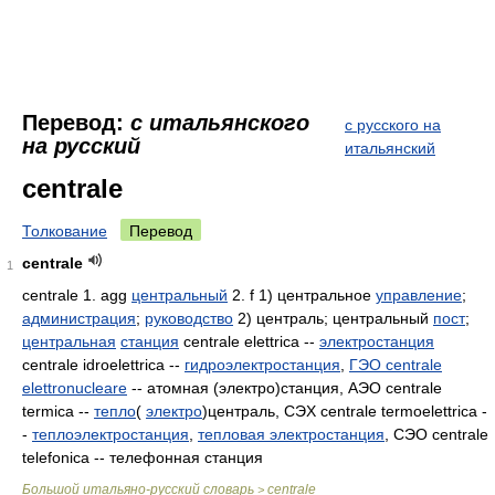
Перевод:
с итальянского
с русского на
на русский
итальянский
centrale
Толкование
Перевод
centrale
1
centrale 1. agg
центральный
2. f 1) центральное
управление
;
администрация
;
руководство
2) централь; центральный
пост
;
центральная
станция
centrale elettrica --
электростанция
centrale idroelettrica --
гидроэлектростанция
,
ГЭО centrale
elettronucleare
-- атомная (электро)станция, АЭО centrale
termica --
тепло
(
электро
)централь, СЭХ centrale termoelettrica -
-
теплоэлектростанция
,
тепловая электростанция
, СЭО centrale
telefonica -- телефонная станция
Большой итальяно-русский словарь
centrale
>