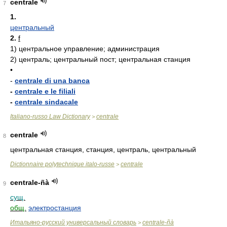
centrale
7
1.
центральный
2.
f
1)
центральное управление; администрация
2)
централь; центральный пост; центральная станция
•
-
centrale di una banca
-
centrale e le filiali
-
centrale sindacale
Italiano-russo Law Dictionary
centrale
>
centrale
8
центральная станция, станция, централь, центральный
Dictionnaire polytechnique italo-russe
centrale
>
centrale-ñà
9
сущ.
общ.
электростанция
Итальяно-русский универсальный словарь
centrale-ñà
>