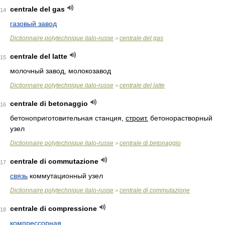
centrale del gas
14
газовый завод
Dictionnaire polytechnique italo-russe
centrale del gas
>
centrale del latte
15
молочный завод, молокозавод
Dictionnaire polytechnique italo-russe
centrale del latte
>
centrale di betonaggio
16
бетоноприготовительная станция,
строит.
бетонорастворный
узел
Dictionnaire polytechnique italo-russe
centrale di betonaggio
>
centrale di commutazione
17
связь
коммутационный узел
Dictionnaire polytechnique italo-russe
centrale di commutazione
>
centrale di compressione
18
компрессорная