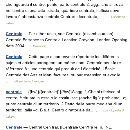
che riguarda il centro: punto, parte centrale 2. agg., che si trova
nel centro di una città: strada, quartiere centrale, l ufficio dove
lavoro è abbastanza centrale Contrari: decentrato,… …
Dizionario
italiano
Centrale
— For other uses, see Centrale (disambiguation).
Centrale Entrance to Centrale Location Croydon, London Opening
date 2004 …
Wikipedia
Centrale
— Cette page d’homonymie répertorie les différents
sujets et articles partageant un même nom. Centrale peut faire
référence à : une centrale qui produit de l électricité, l École
Centrale des Arts et Manufactures, ou par extension et avec le…
…
Wikipédia en Français
centrale
— {{hw}}{{centrale}}{{/hw}}A agg. 1 Che si riferisce al
centro, è situato in esso o lo costituisce (anche fig.): problema –c;
punto centrale di un territorio. 2 Detto della parte mediana di un
territorio: Italia –c. B s. f. Centro direttoriale da… …
Enciclopedia di
italiano
Centrale
— Central Cen tral, ||Centrale Cen*tra le, n. [NL.