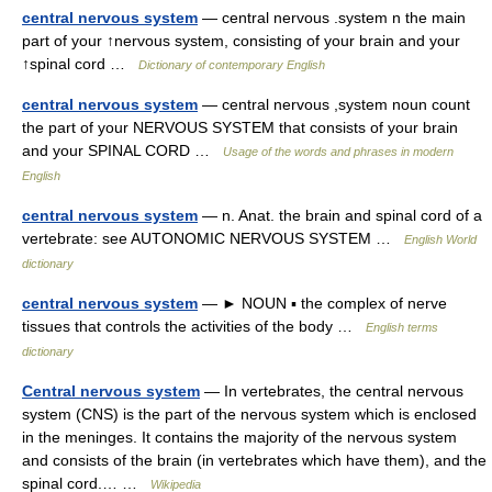
central nervous system
— central nervous .system n the main
part of your ↑nervous system, consisting of your brain and your
↑spinal cord …
Dictionary of contemporary English
central nervous system
— central nervous ,system noun count
the part of your NERVOUS SYSTEM that consists of your brain
and your SPINAL CORD …
Usage of the words and phrases in modern
English
central nervous system
— n. Anat. the brain and spinal cord of a
vertebrate: see AUTONOMIC NERVOUS SYSTEM …
English World
dictionary
central nervous system
— ► NOUN ▪ the complex of nerve
tissues that controls the activities of the body …
English terms
dictionary
Central nervous system
— In vertebrates, the central nervous
system (CNS) is the part of the nervous system which is enclosed
in the meninges. It contains the majority of the nervous system
and consists of the brain (in vertebrates which have them), and the
spinal cord.… …
Wikipedia