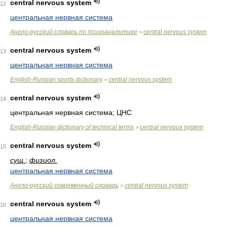
central nervous system
12
центральная нервная система
Англо-русский словарь по психоаналитике
central nervous system
>
central nervous system
13
центральная нервная система
English-Russian sports dictionary
central nervous system
>
central nervous system
14
центральная нервная система; ЦНС
English-Russian dictionary of technical terms
central nervous system
>
central nervous system
15
сущ.
;
физиол.
центральная нервная система
Англо-русский современный словарь
central nervous system
>
central nervous system
16
центральная нервная система