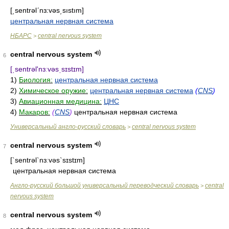
[͵sentrəlʹnɜ:vəs͵sıstım]
центральная нервная система
НБАРС
central nervous system
>
central nervous system
6
[ˌsentrəl'nɜːvəsˌsɪstɪm]
1)
Биология:
центральная нервная система
2)
Химическое оружие:
центральная нервная система
(
CNS
)
3)
Авиационная медицина:
ЦНС
4)
Макаров:
(
CNS
)
центральная нервная система
Универсальный англо-русский словарь
central nervous system
>
central nervous system
7
[`sentrəl`nɜːvəs`sɪstɪm]
центральная нервная система
Англо-русский большой универсальный переводческий словарь
central
>
nervous system
central nervous system
8