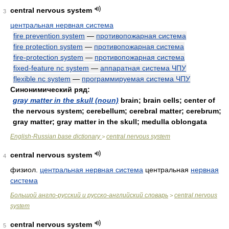
central nervous system
3
центральная нервная система
fire prevention system
—
противопожарная система
fire protection system
—
противопожарная система
fire-protection system
—
противопожарная система
fixed-feature nc system
—
аппаратная система ЧПУ
flexible nc system
—
программируемая система ЧПУ
Синонимический ряд:
gray matter in the skull (noun)
brain; brain cells; center of
the nervous system; cerebellum; cerebral matter; cerebrum;
gray matter; gray matter in the skull; medulla oblongata
English-Russian base dictionary
central nervous system
>
central nervous system
4
физиол.
центральная нервная система
центральная
нервная
система
Большой англо-русский и русско-английский словарь
central nervous
>
system
central nervous system
5