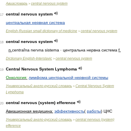
Авиасловарь
central nervous system
>
central nervous system
17
центральная нервная система
English-Russian small dictionary of medicine
central nervous system
>
central nervous system
18
n.
centraľna nervna sistema · центральна нервна система
f.
Dictionary English-Interslavic
central nervous system
>
Central Nervous System Lymphoma
19
Онкология:
лимфома центральной нервной системы
Универсальный англо-русский словарь
Central Nervous System
>
Lymphoma
central nervous (system) efference
20
Авиационная медицина:
эффективность
(
работы
) ЦНС
Универсальный англо-русский словарь
central nervous (system)
>
efference