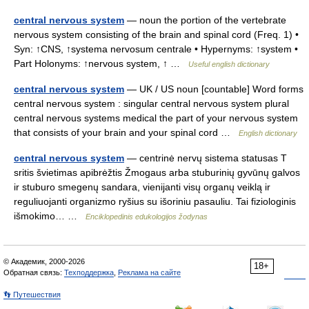
central nervous system
— noun the portion of the vertebrate
nervous system consisting of the brain and spinal cord (Freq. 1) •
Syn: ↑CNS, ↑systema nervosum centrale • Hypernyms: ↑system •
Part Holonyms: ↑nervous system, ↑ …
Useful english dictionary
central nervous system
— UK / US noun [countable] Word forms
central nervous system : singular central nervous system plural
central nervous systems medical the part of your nervous system
that consists of your brain and your spinal cord …
English dictionary
central nervous system
— centrinė nervų sistema statusas T
sritis švietimas apibrėžtis Žmogaus arba stuburinių gyvūnų galvos
ir stuburo smegenų sandara, vienijanti visų organų veiklą ir
reguliuojanti organizmo ryšius su išoriniu pasauliu. Tai fiziologinis
išmokimo… …
Enciklopedinis edukologijos žodynas
© Академик, 2000-2026
18+
Обратная связь:
Техподдержка
,
Реклама на сайте
👣 Путешествия