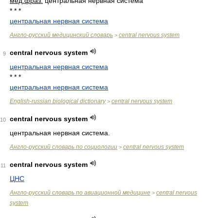
мед.
фраз.
центральная нервная система
* * *
центральная нервная система
Англо-русский медицинский словарь
central nervous system
>
central nervous system
9
центральная нервная система
* * *
центральная нервная система
English-russian biological dictionary
central nervous system
>
central nervous system
10
центральная нервная система.
Англо-русский словарь по социологии
central nervous system
>
central nervous system
11
ЦНС
Англо-русский словарь по авиационной медицине
central nervous
>
system