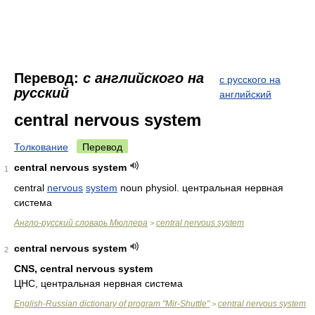
Перевод:
с английского на
с русского на
русский
английский
central nervous system
Толкование
Перевод
central nervous system
1
central
nervous
system
noun physiol. центральная нервная
система
Англо-русский словарь Мюллера
central nervous system
>
central nervous system
2
CNS, central nervous system
ЦНС, центральная нервная система
English-Russian dictionary of program "Mir-Shuttle"
central nervous system
>