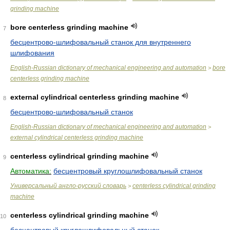
grinding machine
bore centerless grinding machine
7
бесцентрово-шлифовальный станок для внутреннего
шлифования
English-Russian dictionary of mechanical engineering and automation
bore
>
centerless grinding machine
external cylindrical centerless grinding machine
8
бесцентрово-шлифовальный станок
English-Russian dictionary of mechanical engineering and automation
>
external cylindrical centerless grinding machine
centerless cylindrical grinding machine
9
Автоматика:
бесцентровый круглошлифовальный станок
Универсальный англо-русский словарь
centerless cylindrical grinding
>
machine
centerless cylindrical grinding machine
10