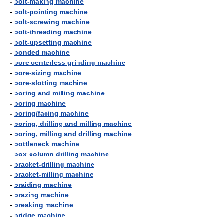
-
bolt-making machine
-
bolt-pointing machine
-
bolt-screwing machine
-
bolt-threading machine
-
bolt-upsetting machine
-
bonded machine
-
bore centerless grinding machine
-
bore-sizing machine
-
bore-slotting machine
-
boring and milling machine
-
boring machine
-
boring/facing machine
-
boring, drilling and milling machine
-
boring, milling and drilling machine
-
bottleneck machine
-
box-column drilling machine
-
bracket-drilling machine
-
bracket-milling machine
-
braiding machine
-
brazing machine
-
breaking machine
-
bridge machine