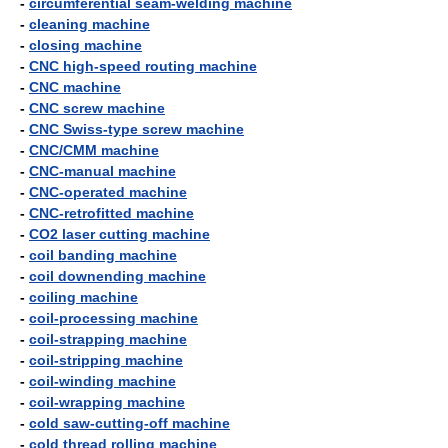
-
circumferential seam-welding machine
-
cleaning machine
-
closing machine
-
CNC high-speed routing machine
-
CNC machine
-
CNC screw machine
-
CNC Swiss-type screw machine
-
CNC/CMM machine
-
CNC-manual machine
-
CNC-operated machine
-
CNC-retrofitted machine
-
CO2 laser cutting machine
-
coil banding machine
-
coil downending machine
-
coiling machine
-
coil-processing machine
-
coil-strapping machine
-
coil-stripping machine
-
coil-winding machine
-
coil-wrapping machine
-
cold saw-cutting-off machine
-
cold thread rolling machine