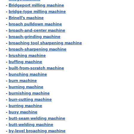
-
Bridgeport milling machine
-
bridge-type milling machine
-
Brinell's machine
-
broach pulldown machine
-
broach-and-center machine
-
broach-grinding machine
-
broaching tool sharpening machine
-
broach-sharpening machine
-
brushing machine
-
buffing machine
-
built-from-scratch machine
-
bunching machine
-
burn machine
-
burning machine
-
burnishing machine
-
burr-cutting machine
-
burring machine
-
busy machine
-
butt-seam welding machine
-
butt-welding machine
-
by-level broaching machine