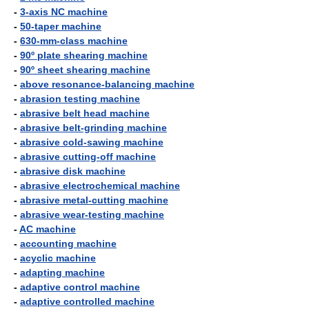
-
3-axis NC machine
-
50-taper machine
-
630-mm-class machine
-
90º plate shearing machine
-
90º sheet shearing machine
-
above resonance-balancing machine
-
abrasion testing machine
-
abrasive belt head machine
-
abrasive belt-grinding machine
-
abrasive cold-sawing machine
-
abrasive cutting-off machine
-
abrasive disk machine
-
abrasive electrochemical machine
-
abrasive metal-cutting machine
-
abrasive wear-testing machine
-
AC machine
-
accounting machine
-
acyclic machine
-
adapting machine
-
adaptive control machine
-
adaptive controlled machine