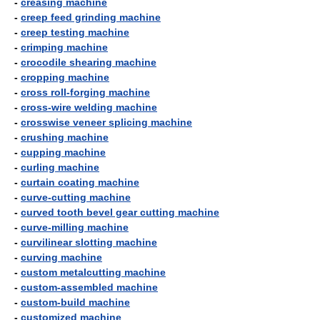
-
creasing machine
-
creep feed grinding machine
-
creep testing machine
-
crimping machine
-
crocodile shearing machine
-
cropping machine
-
cross roll-forging machine
-
cross-wire welding machine
-
crosswise veneer splicing machine
-
crushing machine
-
cupping machine
-
curling machine
-
curtain coating machine
-
curve-cutting machine
-
curved tooth bevel gear cutting machine
-
curve-milling machine
-
curvilinear slotting machine
-
curving machine
-
custom metalcutting machine
-
custom-assembled machine
-
custom-build machine
-
customized machine