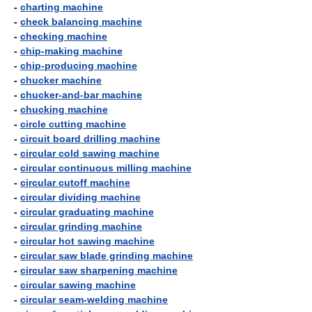
-
charting machine
-
check balancing machine
-
checking machine
-
chip-making machine
-
chip-producing machine
-
chucker machine
-
chucker-and-bar machine
-
chucking machine
-
circle cutting machine
-
circuit board drilling machine
-
circular cold sawing machine
-
circular continuous milling machine
-
circular cutoff machine
-
circular dividing machine
-
circular graduating machine
-
circular grinding machine
-
circular hot sawing machine
-
circular saw blade grinding machine
-
circular saw sharpening machine
-
circular sawing machine
-
circular seam-welding machine