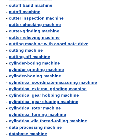
-
cutoff band machine
-
cutoff machine
-
cutter inspection machine
-
cutter-checking machine
-
cutter-grinding machine
-
cutter-relieving machine
-
cutting machine with coordinate drive
-
cutting machine
-
cutting-off machine
-
cylinder-boring machine
-
cylinder-grinding machine
-
cylinder-honing machine
-
cylindrical coordinate-measuring machine
-
cylindrical external grinding machine
-
cylindrical gear hobbing machine
-
cylindrical gear shaping machine
-
cylindrical rotor machine
-
cylindrical turning machine
-
cylindrical-die thread-rolling machine
-
data processing machine
-
database machine