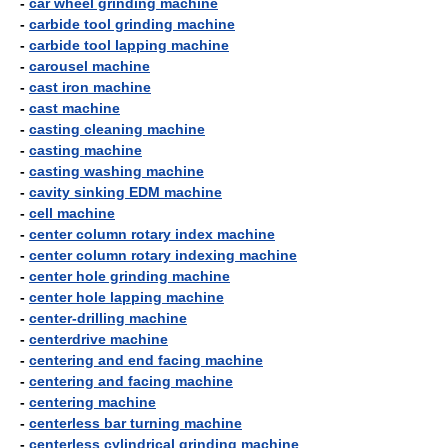
-
car wheel grinding machine
-
carbide tool grinding machine
-
carbide tool lapping machine
-
carousel machine
-
cast iron machine
-
cast machine
-
casting cleaning machine
-
casting machine
-
casting washing machine
-
cavity sinking EDM machine
-
cell machine
-
center column rotary index machine
-
center column rotary indexing machine
-
center hole grinding machine
-
center hole lapping machine
-
center-drilling machine
-
centerdrive machine
-
centering and end facing machine
-
centering and facing machine
-
centering machine
-
centerless bar turning machine
-
centerless cylindrical grinding machine