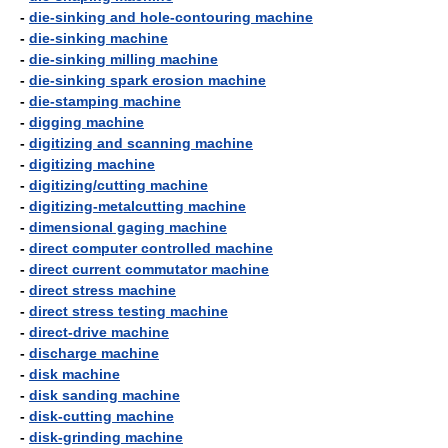
-
die-sinking and hole-contouring machine
-
die-sinking machine
-
die-sinking milling machine
-
die-sinking spark erosion machine
-
die-stamping machine
-
digging machine
-
digitizing and scanning machine
-
digitizing machine
-
digitizing/cutting machine
-
digitizing-metalcutting machine
-
dimensional gaging machine
-
direct computer controlled machine
-
direct current commutator machine
-
direct stress machine
-
direct stress testing machine
-
direct-drive machine
-
discharge machine
-
disk machine
-
disk sanding machine
-
disk-cutting machine
-
disk-grinding machine