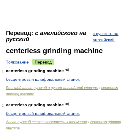
Перевод:
с английского на
с русского на
русский
английский
centerless grinding machine
Толкование
Перевод
centerless grinding machine
1
бесцентровый шлифовальный станок
Большой англо-русский и русско-английский словарь
centerless
>
grinding machine
centerless grinding machine
2
бесцентровый шлифовальный станок
Англо-русский словарь технических терминов
centerless grinding
>
machine