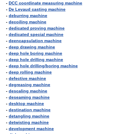
-
DCC coordinate measuring machine
-
De Levaud casting machine
-
deburring machine
-
decoiling machine
-
dedicated proving machine
-
dedicated special machine
-
deencapsulation machine
-
deep drawing machine
-
deep hole boring machine
-
deep hole drilling machine
-
deep hole drilling/boring machine
-
deep rolling machine
-
defective machine
-
degreasing machine
-
descaling machine
-
deseaming machine
-
desktop machine
-
destination machine
-
detangling machine
-
detwisting machine
-
development machine