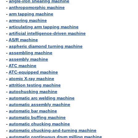
-
angle-iron shearing machine
-
anthropomorphic machine
-
arm tapping machine
-
armoring machine
-
articulating arm tapping machine
-
artificial intelligence-driven machine
-
AS/R machine
-
aspheric diamond turning machine
-
assembling machine
-
assembly machine
-
ATC machine
-
ATC-equipped machine
-
atomic X-ray machine
-
attrition testing machine
-
autochucking machine
-
automatic arc welding machine
-
automatic assembly machine
-
automatic bar machine
-
automatic buffing machine
-
automatic chucking machine
-
automatic chucking-and-turning machine
-
automatic continuous drum milling machine