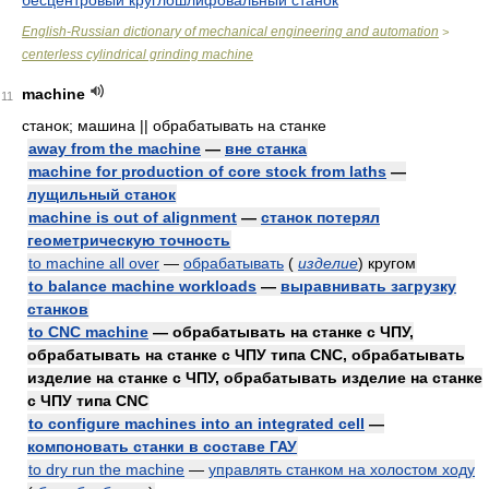
бесцентровый круглошлифовальный станок
English-Russian dictionary of mechanical engineering and automation
>
centerless cylindrical grinding machine
machine
11
станок; машина || обрабатывать на станке
away from the machine
—
вне станка
machine for production of core stock from laths
—
лущильный станок
machine is out of alignment
—
станок потерял
геометрическую точность
to machine all over
—
обрабатывать
(
изделие
)
кругом
to balance machine workloads
—
выравнивать загрузку
станков
to CNC machine
— обрабатывать на станке с ЧПУ,
обрабатывать на станке с ЧПУ типа CNC, обрабатывать
изделие на станке с ЧПУ, обрабатывать изделие на станке
с ЧПУ типа CNC
to configure machines into an integrated cell
—
компоновать станки в составе ГАУ
to dry run the machine
—
управлять станком на холостом ходу