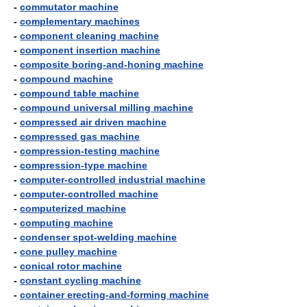
-
commutator machine
-
complementary machines
-
component cleaning machine
-
component insertion machine
-
composite boring-and-honing machine
-
compound machine
-
compound table machine
-
compound universal milling machine
-
compressed air driven machine
-
compressed gas machine
-
compression-testing machine
-
compression-type machine
-
computer-controlled industrial machine
-
computer-controlled machine
-
computerized machine
-
computing machine
-
condenser spot-welding machine
-
cone pulley machine
-
conical rotor machine
-
constant cycling machine
-
container erecting-and-forming machine