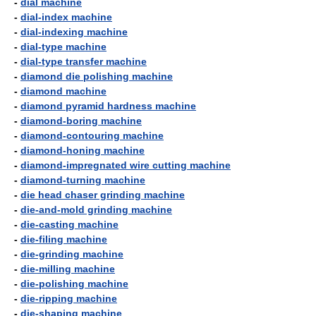
-
dial machine
-
dial-index machine
-
dial-indexing machine
-
dial-type machine
-
dial-type transfer machine
-
diamond die polishing machine
-
diamond machine
-
diamond pyramid hardness machine
-
diamond-boring machine
-
diamond-contouring machine
-
diamond-honing machine
-
diamond-impregnated wire cutting machine
-
diamond-turning machine
-
die head chaser grinding machine
-
die-and-mold grinding machine
-
die-casting machine
-
die-filing machine
-
die-grinding machine
-
die-milling machine
-
die-polishing machine
-
die-ripping machine
-
die-shaping machine