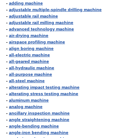
-
adding machine
-
adjustable multiple-spindle drilling machine
-
adjustable rail machine
-
adjustable rail milling machine
-
advanced technology machine
-
air-drying machine
-
airspace profiling machine
-
align boring machine
-
all-electric machine
-
all-geared machine
-
all-hydraulic machine
-
all-purpose machine
-
all-steel machine
-
alterating impact testing machine
-
alterating stress testing machine
-
aluminum machine
-
analog machine
-
ancillary inspection machine
-
angle straightening machine
-
angle-bending machine
-
angle-iron bending machine