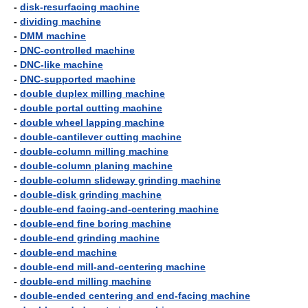
-
disk-resurfacing machine
-
dividing machine
-
DMM machine
-
DNC-controlled machine
-
DNC-like machine
-
DNC-supported machine
-
double duplex milling machine
-
double portal cutting machine
-
double wheel lapping machine
-
double-cantilever cutting machine
-
double-column milling machine
-
double-column planing machine
-
double-column slideway grinding machine
-
double-disk grinding machine
-
double-end facing-and-centering machine
-
double-end fine boring machine
-
double-end grinding machine
-
double-end machine
-
double-end mill-and-centering machine
-
double-end milling machine
-
double-ended centering and end-facing machine