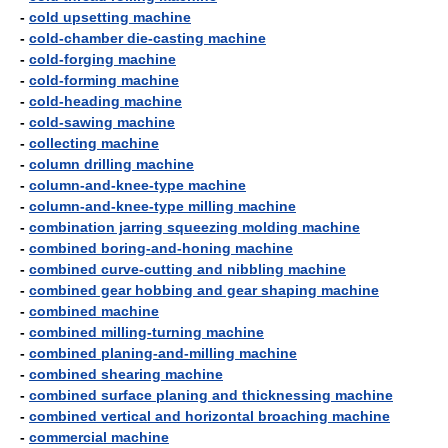
-
cold upsetting machine
-
cold-chamber die-casting machine
-
cold-forging machine
-
cold-forming machine
-
cold-heading machine
-
cold-sawing machine
-
collecting machine
-
column drilling machine
-
column-and-knee-type machine
-
column-and-knee-type milling machine
-
combination jarring squeezing molding machine
-
combined boring-and-honing machine
-
combined curve-cutting and nibbling machine
-
combined gear hobbing and gear shaping machine
-
combined machine
-
combined milling-turning machine
-
combined planing-and-milling machine
-
combined shearing machine
-
combined surface planing and thicknessing machine
-
combined vertical and horizontal broaching machine
-
commercial machine