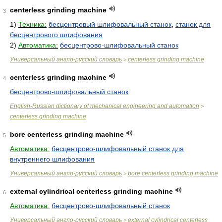
centerless grinding machine
3
1)
Техника:
бесцентровый шлифовальный станок
,
станок для
бесцентрового шлифования
2)
Автоматика:
бесцентрово-шлифовальный станок
Универсальный англо-русский словарь
centerless grinding machine
>
centerless grinding machine
4
бесцентрово-шлифовальный станок
English-Russian dictionary of mechanical engineering and automation
>
centerless grinding machine
bore centerless grinding machine
5
Автоматика:
бесцентрово-шлифовальный станок для
внутреннего шлифования
Универсальный англо-русский словарь
bore centerless grinding machine
>
external cylindrical centerless grinding machine
6
Автоматика:
бесцентрово-шлифовальный станок
Универсальный англо-русский словарь
external cylindrical centerless
>