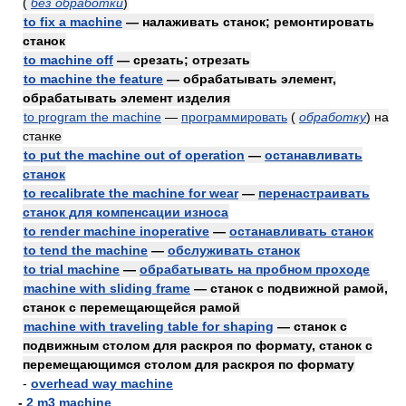
(
без обработки
)
to fix a machine
— налаживать станок; ремонтировать
станок
to machine off
— срезать; отрезать
to machine the feature
— обрабатывать элемент,
обрабатывать элемент изделия
to program the machine
—
программировать
(
обработку
)
на
станке
to put the machine out of operation
—
останавливать
станок
to recalibrate the machine for wear
—
перенастраивать
станок для компенсации износа
to render machine inoperative
—
останавливать станок
to tend the machine
—
обслуживать станок
to trial machine
—
обрабатывать на пробном проходе
machine with sliding frame
— станок с подвижной рамой,
станок с перемещающейся рамой
machine with traveling table for shaping
— станок с
подвижным столом для раскроя по формату, станок с
перемещающимся столом для раскроя по формату
-
overhead way machine
-
2 m3 machine