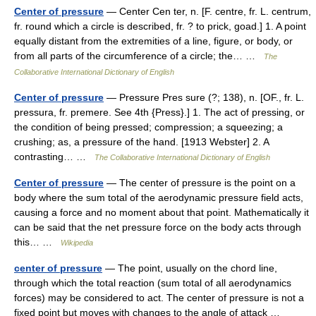
Center of pressure
— Center Cen ter, n. [F. centre, fr. L. centrum,
fr. round which a circle is described, fr. ? to prick, goad.] 1. A point
equally distant from the extremities of a line, figure, or body, or
from all parts of the circumference of a circle; the… …
The
Collaborative International Dictionary of English
Center of pressure
— Pressure Pres sure (?; 138), n. [OF., fr. L.
pressura, fr. premere. See 4th {Press}.] 1. The act of pressing, or
the condition of being pressed; compression; a squeezing; a
crushing; as, a pressure of the hand. [1913 Webster] 2. A
contrasting… …
The Collaborative International Dictionary of English
Center of pressure
— The center of pressure is the point on a
body where the sum total of the aerodynamic pressure field acts,
causing a force and no moment about that point. Mathematically it
can be said that the net pressure force on the body acts through
this… …
Wikipedia
center of pressure
— The point, usually on the chord line,
through which the total reaction (sum total of all aerodynamics
forces) may be considered to act. The center of pressure is not a
fixed point but moves with changes to the angle of attack …