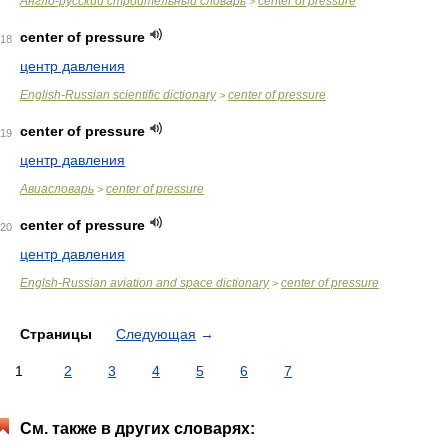
Англо-русский строительный словарь
center of pressure
>
center of pressure
18
центр давления
English-Russian scientific dictionary
center of pressure
>
center of pressure
19
центр давления
Авиасловарь
center of pressure
>
center of pressure
20
центр давления
Englsh-Russian aviation and space dictionary
center of pressure
>
Страницы
Следующая
→
1
2
3
4
5
6
7
См. также в других словарях: