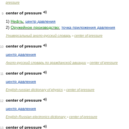
pressure
center of pressure
9
1)
Нефть:
центр давления
2)
Оружейное производство:
точка приложения давления
Универсальный англо-русский словарь
center of pressure
>
center of pressure
10
центр давления
Англо-русский словарь по гражданской авиации
center of pressure
>
center of pressure
11
центр давления
English-russian dictionary of physics
center of pressure
>
center of pressure
12
центр давления
English-Russian electronics dictionary
center of pressure
>
center of pressure
13