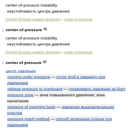
center-of-pressure instability
неустойчивость центра давления
English-Russian aviation dictionary
center-of-pressure
>
center-of-pressure
3
center-of-pressure instability
неустойчивость центра давления
English-Russian aviation dictionary
center-of-pressure
>
center of pressure
4
центр давления
running under pressure
—
спуск труб в скважину под
давлением
release pressure to overboard
—
стравливать давление за борт
pressure zone
— зона повышенного давления; зона
нагнетания
pressure of overlying beds
—
давление вышезалегающих
пластов
pressure mash method
—
способ затирания солода под
давлением