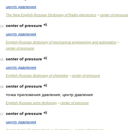
центр давления
The New English-Russian Dictionary of Radio-electronics
center of pressure
>
center of pressure
14
центр давления
English-Russian dictionary of mechanical engineering and automation
>
center of pressure
center of pressure
15
центр давления
English-Russian dictionary of chemistre
center of pressure
>
center of pressure
16
точка приложения давления; центр давления
English-Russian arms dictionary
center of pressure
>
center of pressure
17
центр давления