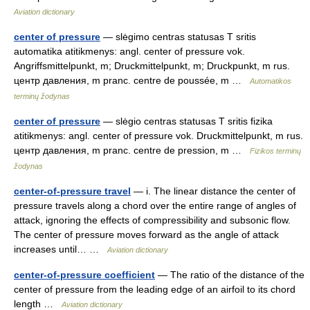
Aviation dictionary
center of pressure
— slėgimo centras statusas T sritis
automatika atitikmenys: angl. center of pressure vok.
Angriffsmittelpunkt, m; Druckmittelpunkt, m; Druckpunkt, m rus.
центр давления, m pranc. centre de poussée, m …
Automatikos
terminų žodynas
center of pressure
— slėgio centras statusas T sritis fizika
atitikmenys: angl. center of pressure vok. Druckmittelpunkt, m rus.
центр давления, m pranc. centre de pression, m …
Fizikos terminų
žodynas
center-of-pressure travel
— i. The linear distance the center of
pressure travels along a chord over the entire range of angles of
attack, ignoring the effects of compressibility and subsonic flow.
The center of pressure moves forward as the angle of attack
increases until… …
Aviation dictionary
center-of-pressure coefficient
— The ratio of the distance of the
center of pressure from the leading edge of an airfoil to its chord
length …
Aviation dictionary