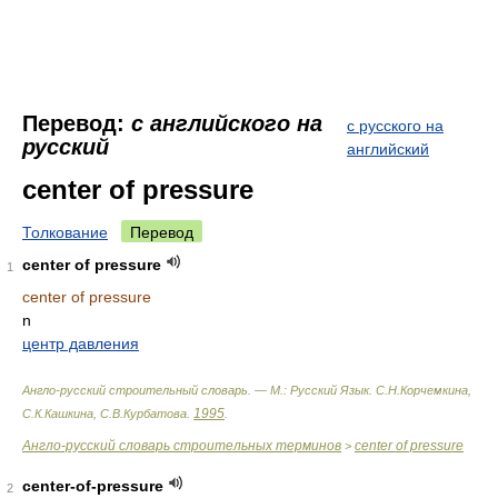
Перевод:
с английского на
с русского на
русский
английский
center of pressure
Толкование
Перевод
center of pressure
1
center of pressure
n
центр давления
Англо-русский строительный словарь. — М.: Русский Язык
.
С.Н.Корчемкина,
1995
С.К.Кашкина, С.В.Курбатова
.
.
Англо-русский словарь строительных терминов
center of pressure
>
center-of-pressure
2