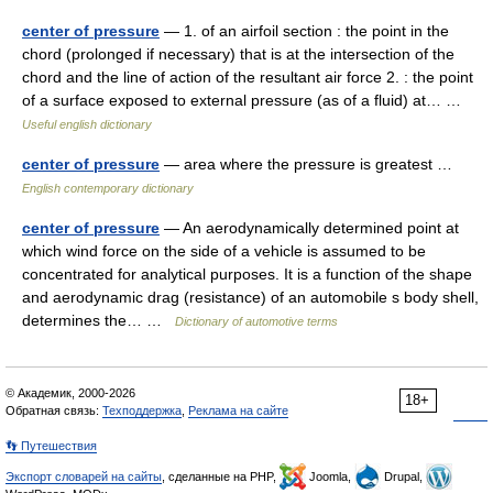
center of pressure
— 1. of an airfoil section : the point in the
chord (prolonged if necessary) that is at the intersection of the
chord and the line of action of the resultant air force 2. : the point
of a surface exposed to external pressure (as of a fluid) at… …
Useful english dictionary
center of pressure
— area where the pressure is greatest …
English contemporary dictionary
center of pressure
— An aerodynamically determined point at
which wind force on the side of a vehicle is assumed to be
concentrated for analytical purposes. It is a function of the shape
and aerodynamic drag (resistance) of an automobile s body shell,
determines the… …
Dictionary of automotive terms
© Академик, 2000-2026
18+
Обратная связь:
Техподдержка
,
Реклама на сайте
👣 Путешествия
Экспорт словарей на сайты
, сделанные на PHP,
Joomla,
Drupal,