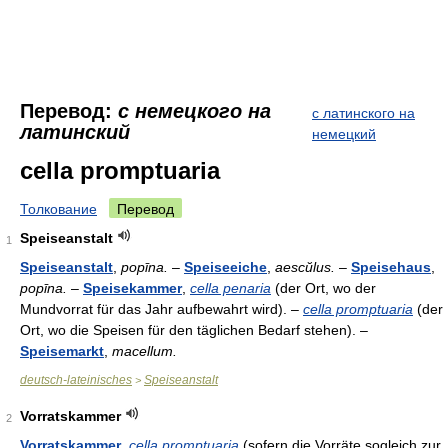
Перевод:
с немецкого на
с латинского на
латинский
немецкий
cella promptuaria
Толкование
Перевод
Speiseanstalt
1
Speiseanstalt
,
popīna.
–
Speiseeiche
,
aescŭlus.
–
Speisehaus
,
popīna.
–
Speisekammer
,
cella penaria
(der Ort, wo der
Mundvorrat für das Jahr aufbewahrt wird). –
cella promptuaria
(der
Ort, wo die Speisen für den täglichen Bedarf stehen). –
Speisemarkt
,
macellum.
deutsch-lateinisches
Speiseanstalt
>
Vorratskammer
2
Vorratskammer
,
cella promptuaria
(sofern die Vorräte sogleich zur