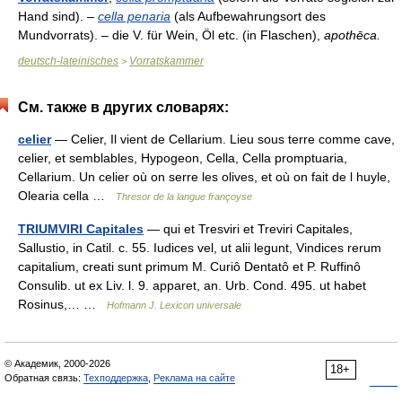
Hand sind). –
cella penaria
(als Aufbewahrungsort des
Mundvorrats). – die V. für Wein, Öl etc. (in Flaschen),
apothēca.
deutsch-lateinisches
Vorratskammer
>
См. также в других словарях:
celier
— Celier, Il vient de Cellarium. Lieu sous terre comme cave,
celier, et semblables, Hypogeon, Cella, Cella promptuaria,
Cellarium. Un celier où on serre les olives, et où on fait de l huyle,
Olearia cella …
Thresor de la langue françoyse
TRIUMVIRI Capitales
— qui et Tresviri et Treviri Capitales,
Sallustio, in Catil. c. 55. Iudices vel, ut alii legunt, Vindices rerum
capitalium, creati sunt primum M. Curiô Dentatô et P. Ruffinô
Consulib. ut ex Liv. l. 9. apparet, an. Urb. Cond. 495. ut habet
Rosinus,… …
Hofmann J. Lexicon universale
© Академик, 2000-2026
18+
Обратная связь:
Техподдержка
,
Реклама на сайте