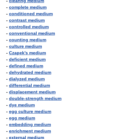
-
clearing medium
-
complete medium
-
conditioned medium
-
contrast medium
-
controlled medium
-
conventional medium
-
counting medium
-
culture medium
-
Czapek's medium
-
deficient medium
-
defined medium
-
dehydrated medium
-
dialyzed medium
-
differential medium
-
displacement medium
-
double-strength medium
-
dye medium
-
egg culture medium
-
egg medium
-
embedding medium
-
enrichment medium
-
external medium