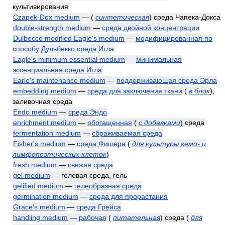
культивирования
Czapek-Dox medium
—
(
синтетическая
)
среда Чапека-Докса
double-strength medium
—
среда двойной концентрации
Dulbecco modified Eagle's medium
—
модифицированная по
способу Дульбекко среда Игла
Eagle's minimum essential medium
—
минимальная
эссенциальная среда Игла
Earle's maintenance medium
—
поддерживающая среда Эрла
embedding medium
—
среда для заключения ткани
(
в блок
)
,
заливочная среда
Endo medium
—
среда Эндо
enrichment medium
—
обогащенная
(
с добавками
)
среда
fermentation medium
—
сбраживаемая среда
Fisher's medium
—
среда Фишера
(
для культуры гемо- и
лимфопоэтических клеток
)
fresh medium
—
свежая среда
gel medium
— гелевая среда, гель
gelified medium
—
гелеобразная среда
germination medium
—
среда для прорастания
Grace's medium
—
среда Грейса
handling medium
—
рабочая
(
питательная
)
среда
(
для