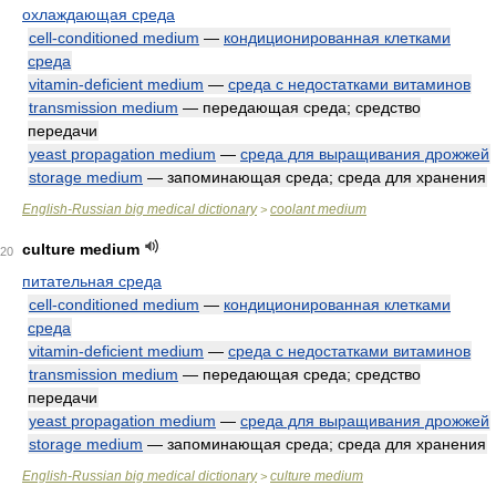
охлаждающая среда
cell-conditioned medium
—
кондиционированная клетками
среда
vitamin-deficient medium
—
среда с недостатками витаминов
transmission medium
— передающая среда; средство
передачи
yeast propagation medium
—
среда для выращивания дрожжей
storage medium
— запоминающая среда; среда для хранения
English-Russian big medical dictionary
coolant medium
>
culture medium
20
питательная среда
cell-conditioned medium
—
кондиционированная клетками
среда
vitamin-deficient medium
—
среда с недостатками витаминов
transmission medium
— передающая среда; средство
передачи
yeast propagation medium
—
среда для выращивания дрожжей
storage medium
— запоминающая среда; среда для хранения
English-Russian big medical dictionary
culture medium
>