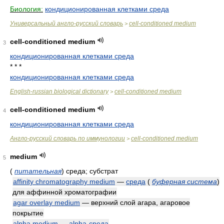
Биология:
кондиционированная клетками среда
Универсальный англо-русский словарь
cell-conditioned medium
>
cell-conditioned medium
3
кондиционированная клетками среда
* * *
кондиционированная клетками среда
English-russian biological dictionary
cell-conditioned medium
>
cell-conditioned medium
4
кондиционированная клетками среда
Англо-русский словарь по иммунологии
cell-conditioned medium
>
medium
5
(
питательная
)
среда; субстрат
affinity chromatography medium
—
среда
(
буферная система
)
для аффинной хроматографии
agar overlay medium
— верхний слой агара, агаровое
покрытие
alpha medium
—
alpha-среда