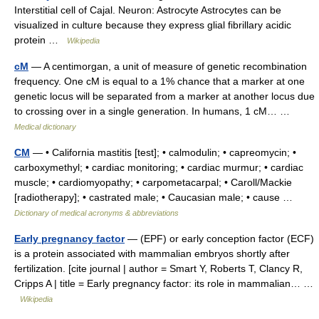
Interstitial cell of Cajal. Neuron: Astrocyte Astrocytes can be
visualized in culture because they express glial fibrillary acidic
protein …
Wikipedia
cM
— A centimorgan, a unit of measure of genetic recombination
frequency. One cM is equal to a 1% chance that a marker at one
genetic locus will be separated from a marker at another locus due
to crossing over in a single generation. In humans, 1 cM… …
Medical dictionary
CM
— • California mastitis [test]; • calmodulin; • capreomycin; •
carboxymethyl; • cardiac monitoring; • cardiac murmur; • cardiac
muscle; • cardiomyopathy; • carpometacarpal; • Caroll/Mackie
[radiotherapy]; • castrated male; • Caucasian male; • cause …
Dictionary of medical acronyms & abbreviations
Early pregnancy factor
— (EPF) or early conception factor (ECF)
is a protein associated with mammalian embryos shortly after
fertilization. [cite journal | author = Smart Y, Roberts T, Clancy R,
Cripps A | title = Early pregnancy factor: its role in mammalian… …
Wikipedia