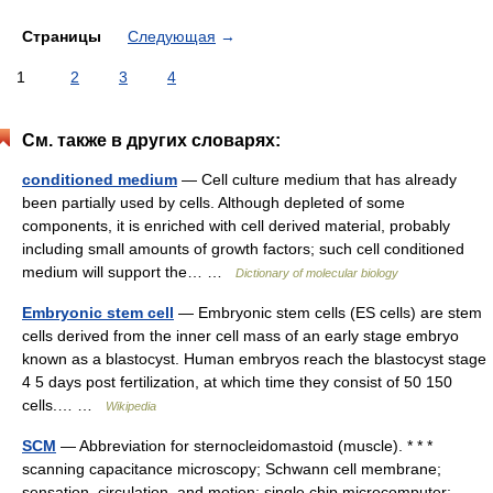
Страницы
Следующая
→
1
2
3
4
См. также в других словарях:
conditioned medium
— Cell culture medium that has already
been partially used by cells. Although depleted of some
components, it is enriched with cell derived material, probably
including small amounts of growth factors; such cell conditioned
medium will support the… …
Dictionary of molecular biology
Embryonic stem cell
— Embryonic stem cells (ES cells) are stem
cells derived from the inner cell mass of an early stage embryo
known as a blastocyst. Human embryos reach the blastocyst stage
4 5 days post fertilization, at which time they consist of 50 150
cells.… …
Wikipedia
SCM
— Abbreviation for sternocleidomastoid (muscle). * * *
scanning capacitance microscopy; Schwann cell membrane;
sensation, circulation, and motion; single chip microcomputer;