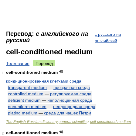
Перевод:
с английского на
с русского на
русский
английский
cell-conditioned medium
Толкование
Перевод
cell-conditioned medium
1
кондиционированная клетками среда
transparent medium
—
прозрачная среда
controlled medium
—
регулируемая среда
deficient medium
—
неполноценная среда
nonuniform medium
—
неоднородная среда
plating medium
—
среда для чашек Петри
The English-Russian dictionary general scientific
cell-conditioned medium
>
cell-conditioned medium
2