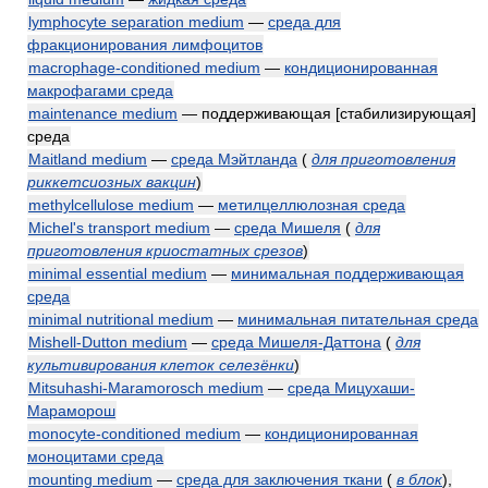
lymphocyte separation medium
—
среда для
фракционирования лимфоцитов
macrophage-conditioned medium
—
кондиционированная
макрофагами среда
maintenance medium
— поддерживающая [стабилизирующая]
среда
Maitland medium
—
среда Мэйтланда
(
для приготовления
риккетсиозных вакцин
)
methylcellulose medium
—
метилцеллюлозная среда
Michel's transport medium
—
среда Мишеля
(
для
приготовления криостатных срезов
)
minimal essential medium
—
минимальная поддерживающая
среда
minimal nutritional medium
—
минимальная питательная среда
Mishell-Dutton medium
—
среда Мишеля-Даттона
(
для
культивирования клеток селезёнки
)
Mitsuhashi-Maramorosch medium
—
среда Мицухаши-
Мараморош
monocyte-conditioned medium
—
кондиционированная
моноцитами среда
mounting medium
—
среда для заключения ткани
(
в блок
)
,