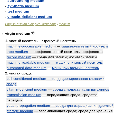
-
surrounding medium
-
synthetic medium
-
test medium
-
vitamin-deficient medium
English-russian biological dictionary
medium
>
virgin medium
7
1.
чистый носитель; нетронутый носитель
machine-processable medium
—
машиночитаемый носитель
tape medium
— перфоленточный носитель, перфолента
record medium
— среда для записи; носитель записи
machine-readable medium
—
машиночитаемый носитель
automated data medium
—
машиночитаемый носитель
2.
чистая среда
cell-conditioned medium
—
кондиционированная клетками
среда
vitamin-deficient medium
—
среда с недостатками витаминов
transmission medium
— передающая среда; средство
передачи
yeast propagation medium
—
среда для выращивания дрожжей
storage medium
— запоминающая среда; среда для хранения