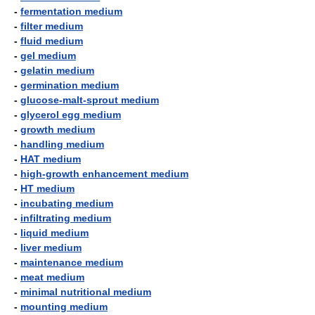
-
fermentation medium
-
filter medium
-
fluid medium
-
gel medium
-
gelatin medium
-
germination medium
-
glucose-malt-sprout medium
-
glycerol egg medium
-
growth medium
-
handling medium
-
HAT medium
-
high-growth enhancement medium
-
HT medium
-
incubating medium
-
infiltrating medium
-
liquid medium
-
liver medium
-
maintenance medium
-
meat medium
-
minimal nutritional medium
-
mounting medium