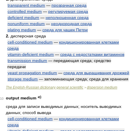
transparent medium
—
прозрачная среда
controlled medium
—
регулируемая среда
deficient medium
—
неполноценная среда
nonuniform medium
—
неоднородная среда
plating medium
—
среда для чашек Петри
2.
дисперсная среда
cell-conditioned medium
—
кондиционированная клетками
среда
vitamin-deficient medium
—
среда с недостатками витаминов
transmission medium
— передающая среда; средство
передачи
yeast propagation medium
—
среда для выращивания дрожжей
storage medium
— запоминающая среда; среда для хранения
The English-Russian dictionary general scientific
dispersion medium
>
output medium
10
среда для записи выводимых данных; носитель выводимых
данных; способ вывода
cell-conditioned medium
—
кондиционированная клетками
среда