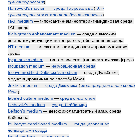
культивирования
)
Harreveld's medium
—
среда Гарревельда
(
для
культивирования гемоцитов беспозвоночных
)
HAT medium
— гипоксантин-аминоптеринтимидиновая среда,
ГАТ-среда
high-growth enhancement medium
— среда с высоким
ростостимулирующим потенциалом; обогащенная среда
HT medium
— гипоксантин-тимидиновая «промежуточная»
среда
hypotonic medium
— гипотоническая [гипоосмотическая]среда
incubation medium
—
инкубационная среда
Iscove modified Dulbecco's medium
— среда Дульбекко,
модифицированная по способу Исков
Joklik's medium
—
среда Джоклика
(
модифицированная среда
Игла
)
labeled culture medium
—
среда с изотопом
Leibovitz's medium
—
среда Лейбовица
Leifson's medium
— дезоксихолатцитратный агар, среда
Лайфсона
leukocyte-conditioned medium
—
кондицированная
лейкоцитами среда
liquid medium
—
жидкая среда