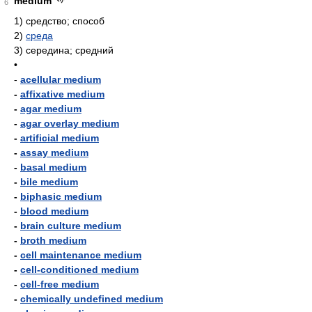
medium
6
1)
средство; способ
2)
среда
3)
середина; средний
•
-
acellular medium
-
affixative medium
-
agar medium
-
agar overlay medium
-
artificial medium
-
assay medium
-
basal medium
-
bile medium
-
biphasic medium
-
blood medium
-
brain culture medium
-
broth medium
-
cell maintenance medium
-
cell-conditioned medium
-
cell-free medium
-
chemically undefined medium