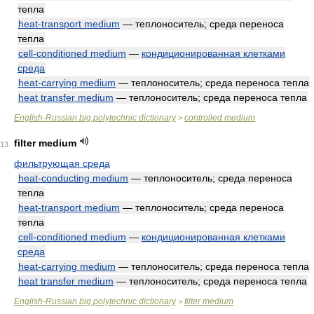
тепла
heat-transport medium
— теплоноситель; среда переноса
тепла
cell-conditioned medium
—
кондиционированная клетками
среда
heat-carrying medium
— теплоноситель; среда переноса тепла
heat transfer medium
— теплоноситель; среда переноса тепла
English-Russian big polytechnic dictionary
controlled medium
>
filter medium
13
фильтрующая среда
heat-conducting medium
— теплоноситель; среда переноса
тепла
heat-transport medium
— теплоноситель; среда переноса
тепла
cell-conditioned medium
—
кондиционированная клетками
среда
heat-carrying medium
— теплоноситель; среда переноса тепла
heat transfer medium
— теплоноситель; среда переноса тепла
English-Russian big polytechnic dictionary
filter medium
>