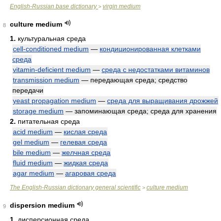
English-Russian base dictionary
virgin medium
>
culture medium
8
1.
культуральная среда
cell-conditioned medium
—
кондиционированная клетками
среда
vitamin-deficient medium
—
среда с недостатками витаминов
transmission medium
— передающая среда; средство
передачи
yeast propagation medium
—
среда для выращивания дрожжей
storage medium
— запоминающая среда; среда для хранения
2.
питательная среда
acid medium
—
кислая среда
gel medium
—
гелевая среда
bile medium
—
желчная среда
fluid medium
—
жидкая среда
agar medium
—
агаровая среда
The English-Russian dictionary general scientific
culture medium
>
dispersion medium
9
1.
дисперсионная среда