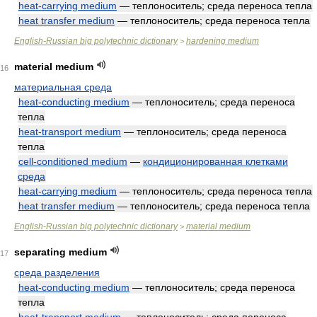
heat-carrying medium
— теплоноситель; среда переноса тепла
heat transfer medium
— теплоноситель; среда переноса тепла
English-Russian big polytechnic dictionary
hardening medium
>
material medium
16
материальная среда
heat-conducting medium
— теплоноситель; среда переноса
тепла
heat-transport medium
— теплоноситель; среда переноса
тепла
cell-conditioned medium
—
кондиционированная клетками
среда
heat-carrying medium
— теплоноситель; среда переноса тепла
heat transfer medium
— теплоноситель; среда переноса тепла
English-Russian big polytechnic dictionary
material medium
>
separating medium
17
среда разделения
heat-conducting medium
— теплоноситель; среда переноса
тепла