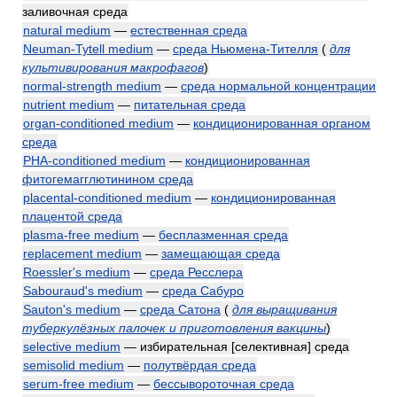
заливочная среда
natural medium
—
естественная среда
Neuman-Tytell medium
—
среда Ньюмена-Тителля
(
для
культивирования макрофагов
)
normal-strength medium
—
среда нормальной концентрации
nutrient medium
—
питательная среда
organ-conditioned medium
—
кондиционированная органом
среда
PHA-conditioned medium
—
кондиционированная
фитогемагглютинином среда
placental-conditioned medium
—
кондиционированная
плацентой среда
plasma-free medium
—
бесплазменная среда
replacement medium
—
замещающая среда
Roessler's medium
—
среда Ресслера
Sabouraud's medium
—
среда Сабуро
Sauton's medium
—
среда Сатона
(
для выращивания
туберкулёзных палочек и приготовления вакцины
)
selective medium
— избирательная [селективная] среда
semisolid medium
—
полутвёрдая среда
serum-free medium
—
бессывороточная среда