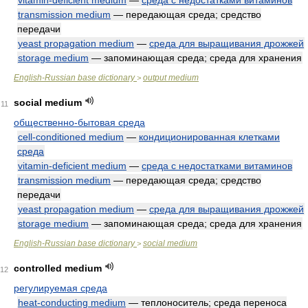
vitamin-deficient medium
—
среда с недостатками витаминов
transmission medium
— передающая среда; средство
передачи
yeast propagation medium
—
среда для выращивания дрожжей
storage medium
— запоминающая среда; среда для хранения
English-Russian base dictionary
output medium
>
social medium
11
общественно-бытовая среда
cell-conditioned medium
—
кондиционированная клетками
среда
vitamin-deficient medium
—
среда с недостатками витаминов
transmission medium
— передающая среда; средство
передачи
yeast propagation medium
—
среда для выращивания дрожжей
storage medium
— запоминающая среда; среда для хранения
English-Russian base dictionary
social medium
>
controlled medium
12
регулируемая среда
heat-conducting medium
— теплоноситель; среда переноса