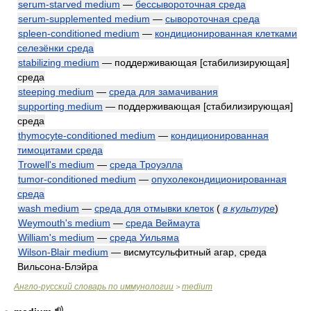
serum-starved medium
—
бессывороточная среда
serum-supplemented medium
—
сывороточная среда
spleen-conditioned medium
—
кондиционированная клетками
селезёнки среда
stabilizing medium
— поддерживающая [стабилизирующая]
среда
steeping medium
—
среда для замачивания
supporting medium
— поддерживающая [стабилизирующая]
среда
thymocyte-conditioned medium
—
кондиционированная
тимоцитами среда
Trowell's medium
—
среда Троуэлла
tumor-conditioned medium
—
опухолекондиционированная
среда
wash medium
—
среда для отмывки клеток
(
в культуре
)
Weymouth's medium
—
среда Веймаута
William's medium
—
среда Уильяма
Wilson-Blair medium
— висмутсульфитный агар, среда
Вильсона-Блэйра
Англо-русский словарь по иммунологии
medium
>