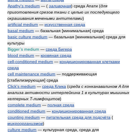
Apathy's medium
—
(
заливочная
)
среда Апати
(
для
приготовления срезов ткани с целью их последующего
окрашивания мечеными антителами
)
artificial medium
—
искусственная среда
basal medium
— базальная [минимальная] среда
basic culture medium
— базальная [минимальная] среда для
культуры
Bigger’s medium
—
среда Бигера
blood medium
—
кровяная среда
cell-conditioned medium
—
кондиционированная клетками
среда
cell maintenance medium
— поддерживающая
[стабилизирующая] среда
Click's medium
—
среда Клика
(
среда с конканавалином A для
анализа активности интерлейкина 1 в культурах мышиных
хелперных T-лимфоцитов
)
complete medium
—
полная среда
conditioned medium
—
кондиционированная среда
counting medium
—
питательная среда для подсчёта
(
микроорганизмов
)
culture medium
— культурная среда, среда для