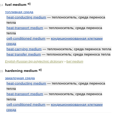
fuel medium
14
топливная среда
heat-conducting medium
— теплоноситель; среда переноса
тепла
heat-transport medium
— теплоноситель; среда переноса
тепла
cell-conditioned medium
—
кондиционированная клетками
среда
heat-carrying medium
— теплоноситель; среда переноса тепла
heat transfer medium
— теплоноситель; среда переноса тепла
English-Russian big polytechnic dictionary
fuel medium
>
hardening medium
15
закалочная среда
heat-conducting medium
— теплоноситель; среда переноса
тепла
heat-transport medium
— теплоноситель; среда переноса
тепла
cell-conditioned medium
—
кондиционированная клетками
среда