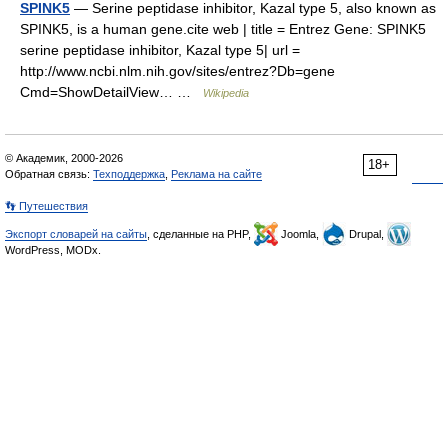
SPINK5
— Serine peptidase inhibitor, Kazal type 5, also known as
SPINK5, is a human gene.cite web | title = Entrez Gene: SPINK5
serine peptidase inhibitor, Kazal type 5| url =
http://www.ncbi.nlm.nih.gov/sites/entrez?Db=gene
Cmd=ShowDetailView… …
Wikipedia
© Академик, 2000-2026
18+
Обратная связь:
Техподдержка
,
Реклама на сайте
👣 Путешествия
Экспорт словарей на сайты
, сделанные на PHP,
Joomla,
Drupal,
WordPress, MODx.