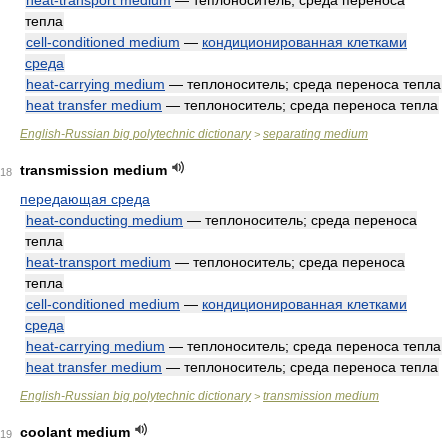
heat-transport medium
— теплоноситель; среда переноса
тепла
cell-conditioned medium
—
кондиционированная клетками
среда
heat-carrying medium
— теплоноситель; среда переноса тепла
heat transfer medium
— теплоноситель; среда переноса тепла
English-Russian big polytechnic dictionary
separating medium
>
transmission medium
18
передающая среда
heat-conducting medium
— теплоноситель; среда переноса
тепла
heat-transport medium
— теплоноситель; среда переноса
тепла
cell-conditioned medium
—
кондиционированная клетками
среда
heat-carrying medium
— теплоноситель; среда переноса тепла
heat transfer medium
— теплоноситель; среда переноса тепла
English-Russian big polytechnic dictionary
transmission medium
>
coolant medium
19