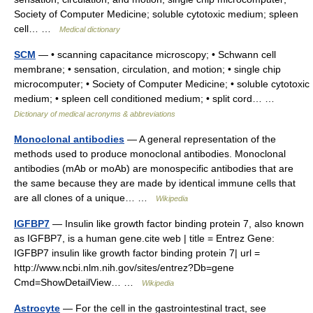
Society of Computer Medicine; soluble cytotoxic medium; spleen
cell… …
Medical dictionary
SCM
— • scanning capacitance microscopy; • Schwann cell
membrane; • sensation, circulation, and motion; • single chip
microcomputer; • Society of Computer Medicine; • soluble cytotoxic
medium; • spleen cell conditioned medium; • split cord… …
Dictionary of medical acronyms & abbreviations
Monoclonal antibodies
— A general representation of the
methods used to produce monoclonal antibodies. Monoclonal
antibodies (mAb or moAb) are monospecific antibodies that are
the same because they are made by identical immune cells that
are all clones of a unique… …
Wikipedia
IGFBP7
— Insulin like growth factor binding protein 7, also known
as IGFBP7, is a human gene.cite web | title = Entrez Gene:
IGFBP7 insulin like growth factor binding protein 7| url =
http://www.ncbi.nlm.nih.gov/sites/entrez?Db=gene
Cmd=ShowDetailView… …
Wikipedia
Astrocyte
— For the cell in the gastrointestinal tract, see