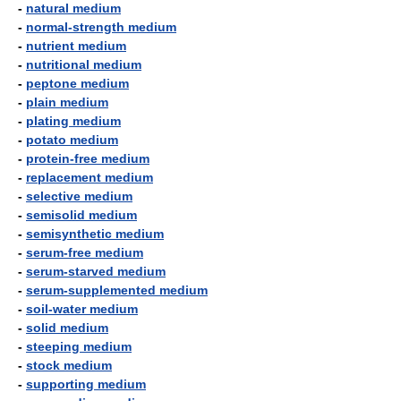
-
natural medium
-
normal-strength medium
-
nutrient medium
-
nutritional medium
-
peptone medium
-
plain medium
-
plating medium
-
potato medium
-
protein-free medium
-
replacement medium
-
selective medium
-
semisolid medium
-
semisynthetic medium
-
serum-free medium
-
serum-starved medium
-
serum-supplemented medium
-
soil-water medium
-
solid medium
-
steeping medium
-
stock medium
-
supporting medium