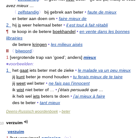
avez mieux …
〈
zelfstandig
〉
bij gebrek aan beter
•
faute de mieux
er beter aan doen om
•
faire mieux de
2
hij
is
weer helemaal beter
•
il est tout à fait rétabli
¶
te koop in de betere
boekhandel
•
en vente dans les bonnes
librairies
de betere
kringen
•
les milieux aisés
II
〈
bijwoord
〉
1
[vergrotende trap van ‘goed’; anders]
mieux
♦
voorbeelden:
1
het
gaat
iets beter met de zieke
•
le malade va un peu mieux
jij
kunt
beter je mond houden
•
tu ferais mieux de te taire
jij
weet
wel beter
•
ne fais pas l'innocent
ik
wist
niet beter of …
•
j'étais persuadé que …
ik heb wel
iets
beters te doen
•
j'ai mieux à faire
des te beter
•
tant mieux
Deens-Russisch woordenboek
beter
>
verzuim
10
verzuim
1
[het verzuimen]
omission
〈v.〉