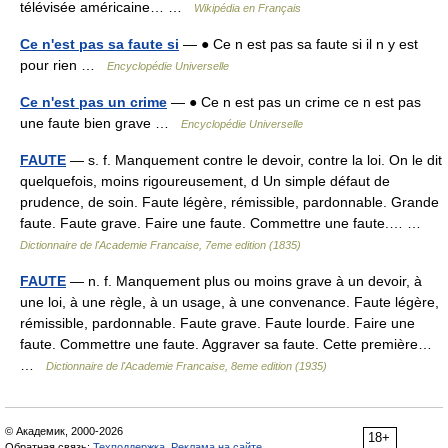
télévisée américaine… …
Wikipédia en Français
Ce n'est pas sa faute si
— ● Ce n est pas sa faute si il n y est
pour rien …
Encyclopédie Universelle
Ce n'est pas un crime
— ● Ce n est pas un crime ce n est pas
une faute bien grave …
Encyclopédie Universelle
FAUTE
— s. f. Manquement contre le devoir, contre la loi. On le dit
quelquefois, moins rigoureusement, d Un simple défaut de
prudence, de soin. Faute légère, rémissible, pardonnable. Grande
faute. Faute grave. Faire une faute. Commettre une faute.… …
Dictionnaire de l'Academie Francaise, 7eme edition (1835)
FAUTE
— n. f. Manquement plus ou moins grave à un devoir, à
une loi, à une règle, à un usage, à une convenance. Faute légère,
rémissible, pardonnable. Faute grave. Faute lourde. Faire une
faute. Commettre une faute. Aggraver sa faute. Cette première…
…
Dictionnaire de l'Academie Francaise, 8eme edition (1935)
© Академик, 2000-2026
18+
Обратная связь:
Техподдержка
,
Реклама на сайте