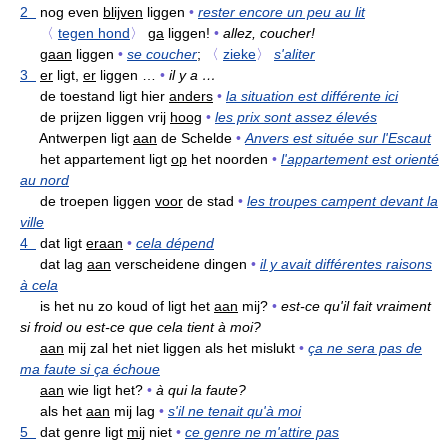
2
nog even
blijven
liggen
•
rester encore un peu au lit
〈
tegen hond
〉
ga
liggen!
•
allez, coucher!
gaan
liggen
•
se coucher
;
〈
zieke
〉
s'aliter
3
er
ligt,
er
liggen …
•
il y a …
de toestand ligt hier
anders
•
la situation est différente ici
de prijzen liggen vrij
hoog
•
les prix sont assez élevés
Antwerpen ligt
aan
de Schelde
•
Anvers est située sur l'Escaut
het appartement ligt
op
het noorden
•
l'appartement est orienté
au nord
de troepen liggen
voor
de stad
•
les troupes campent devant la
ville
4
dat ligt
eraan
•
cela dépend
dat lag
aan
verscheidene dingen
•
il y avait différentes raisons
à cela
is het nu zo koud of ligt het
aan
mij?
•
est-ce qu'il fait vraiment
si froid ou est-ce que cela tient à moi?
aan
mij zal het niet liggen als het mislukt
•
ça ne sera pas de
ma faute si ça échoue
aan
wie ligt het?
•
à qui la faute?
als het
aan
mij lag
•
s'il ne tenait qu'à moi
5
dat genre ligt
mij
niet
•
ce genre ne m'attire pas