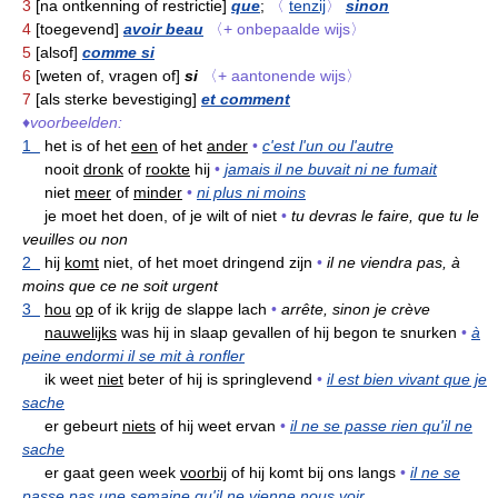
3
[na ontkenning of restrictie]
que
;
〈
tenzij
〉
sinon
4
[toegevend]
avoir beau
〈+ onbepaalde wijs〉
5
[alsof]
comme si
6
[weten of, vragen of]
si
〈+ aantonende wijs〉
7
[als sterke bevestiging]
et comment
♦
voorbeelden:
1
het is of het
een
of het
ander
•
c'est l'un ou l'autre
nooit
dronk
of
rookte
hij
•
jamais il ne buvait ni ne fumait
niet
meer
of
minder
•
ni plus ni moins
je moet het doen, of je wilt of niet
•
tu devras le faire, que tu le
veuilles ou non
2
hij
komt
niet, of het moet dringend zijn
•
il ne viendra pas, à
moins que ce ne soit urgent
3
hou
op
of ik krijg de slappe lach
•
arrête, sinon je crève
nauwelijks
was hij in slaap gevallen of hij begon te snurken
•
à
peine endormi il se mit à ronfler
ik weet
niet
beter of hij is springlevend
•
il est bien vivant que je
sache
er gebeurt
niets
of hij weet ervan
•
il ne se passe rien qu'il ne
sache
er gaat geen week
voorbij
of hij komt bij ons langs
•
il ne se
passe pas une semaine qu'il ne vienne nous voir