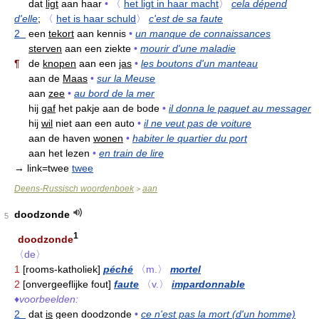
dat
ligt
aan haar
•
〈
het ligt in haar macht
〉
cela dépend
d'elle
;
〈
het is haar schuld
〉
c'est de sa faute
2
een
tekort
aan kennis
•
un manque de connaissances
sterven
aan een ziekte
•
mourir d'une maladie
¶
de
knopen
aan een
jas
•
les boutons d'un manteau
aan de
Maas
•
sur la Meuse
aan
zee
•
au bord de la mer
hij
gaf
het pakje aan de bode
•
il donna le paquet au messager
hij
wil
niet aan een auto
•
il ne veut pas de voiture
aan de haven
wonen
•
habiter le quartier du port
aan het lezen
•
en train de lire
→ link=twee
twee
Deens-Russisch woordenboek
aan
>
doodzonde
5
1
doodzonde
〈de〉
1
[rooms-katholiek]
péché
〈m.〉
mortel
2
[onvergeeflijke fout]
faute
〈v.〉
impardonnable
♦
voorbeelden:
2
dat
is
geen doodzonde
•
ce n'est pas la mort (d'un homme)