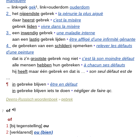
manquent
→ link=gek
gek
¹, link=ouderdom
ouderdom
2
het
nijpendste
gebrek
•
la pénurie la plus aiguë
daar
heerst
gebrek
•
c'est la misère
gebrek
lijden
•
vivre dans la misère
3
een
inwendig
gebrek
•
une maladie interne
aan een
lastig
gebrek lijden
•
être affligé d'une infirmité gênante
4
de gebreken van een
schilderij
opmerken
•
relever les défauts
d'une peinture
dat is z'n
grootste
gebrek nog niet
•
c'est là son moindre défaut
alle mensen
hebben
hun gebreken
•
à chacun ses défauts
hij
heeft
maar één gebrek en dat is …
•
son seul défaut est de
…
¶
in
gebreke blijven
•
être en défaut
in
gebreke blijven iets te doen
•
négliger de faire qc.
Deens-Russisch woordenboek
gebrek
>
of
7
of
1
[bij tegenstelling]
ou
2
[verklarend]
ou (bien)