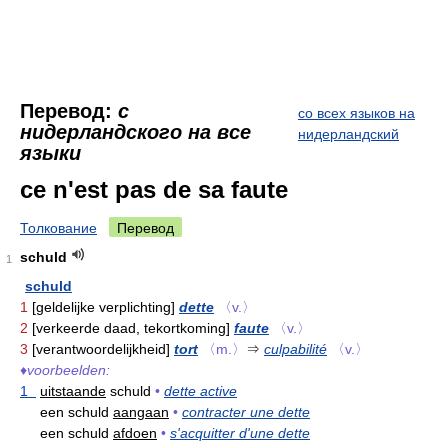
Перевод:
с
со всех языков на
нидерландского на все
нидерландский
языки
ce n'est pas de sa faute
Толкование
Перевод
schuld
1
schuld
1
[geldelijke verplichting]
dette
〈v.〉
2
[verkeerde daad, tekortkoming]
faute
〈v.〉
3
[verantwoordelijkheid]
tort
〈m.〉
⇒
culpabilité
〈v.〉
♦
voorbeelden:
1
uitstaande
schuld
•
dette active
een schuld
aangaan
•
contracter une dette
een schuld
afdoen
•
s'acquitter d'une dette