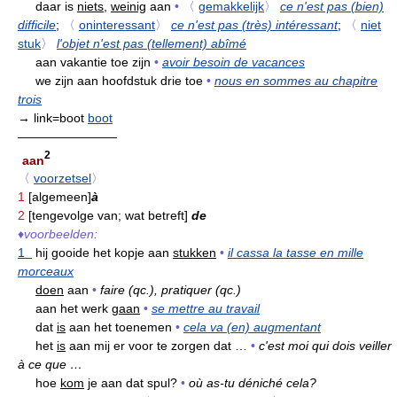
daar is
niets,
weinig
aan
•
〈
gemakkelijk
〉
ce n'est pas (bien)
difficile
;
〈
oninteressant
〉
ce n'est pas (très) intéressant
;
〈
niet
stuk
〉
l'objet n'est pas (tellement) abîmé
aan vakantie toe zijn
•
avoir besoin de vacances
we zijn aan hoofdstuk drie toe
•
nous en sommes au chapitre
trois
→ link=boot
boot
————————
2
aan
〈
voorzetsel
〉
1
[algemeen]
à
2
[tengevolge van; wat betreft]
de
♦
voorbeelden:
1
hij gooide het kopje aan
stukken
•
il cassa la tasse en mille
morceaux
doen
aan
•
faire (qc.), pratiquer (qc.)
aan het werk
gaan
•
se mettre au travail
dat
is
aan het toenemen
•
cela va (en) augmentant
het
is
aan mij er voor te zorgen dat …
•
c'est moi qui dois veiller
à ce que …
hoe
kom
je aan dat spul?
•
où as-tu déniché cela?