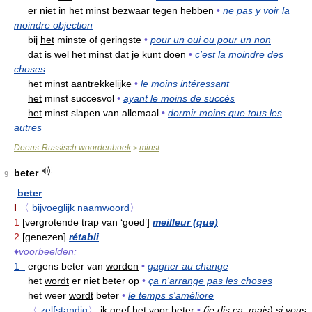
er niet in
het
minst bezwaar tegen hebben
•
ne pas y voir la
moindre objection
bij
het
minste of geringste
•
pour un oui ou pour un non
dat is wel
het
minst dat je kunt doen
•
c'est la moindre des
choses
het
minst aantrekkelijke
•
le moins intéressant
het
minst succesvol
•
ayant le moins de succès
het
minst slapen van allemaal
•
dormir moins que tous les
autres
Deens-Russisch woordenboek
minst
>
beter
9
beter
I
〈
bijvoeglijk naamwoord
〉
1
[vergrotende trap van ‘goed’]
meilleur (que)
2
[genezen]
rétabli
♦
voorbeelden:
1
ergens beter van
worden
•
gagner au change
het
wordt
er niet beter op
•
ça n'arrange pas les choses
het weer
wordt
beter
•
le temps s'améliore
〈
zelfstandig
〉
ik geef het
voor
beter
•
(je dis ça, mais) si vous