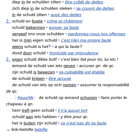
diep
in
de schulden zitten
•
être criblé de dettes
zich diep
in
de schulden steken
•
se couvrir de dettes
in
de schuld zitten
•
avoir des dettes
2
schuld en
boete
•
crime et châtiment
schuld
bekennen
•
avouer sa faute
vergeef
ons onze schulden
•
pardonnez-nous nos offenses
het is
mijn
eigen schuld
•
c'est (de) ma propre faute
wiens
schuld is het?
•
à qui la faute?
dood
door
schuld
•
homicide par imprudence
3
eigen
schuld dikke bult!
•
c'est bien fait pour toi, lui etc.!
iemand de schuld van iets
geven
•
accuser qn. de qc.
zijn schuld
is
bewezen
•
sa culpabilité est établie
de schuld
krijgen
•
être accusé
de schuld van iets op zich
nemen
•
assumer la responsabilité
de qc.
〈
figuurlijk
〉
de schuld op iemand
schuiven
•
faire porter le
chapeau à qn.
hem
treft
geen schuld
•
il n'a aucun tort
schuld
aan
iets hebben
•
y être pour qc.
het is
buiten
zijn schuld
•
ce n'est pas de sa faute
→ link=belofte
belofte