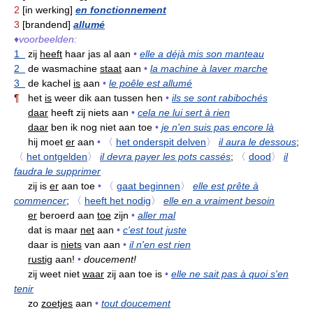
2
[in werking]
en fonctionnement
3
[brandend]
allumé
♦
voorbeelden:
1
zij
heeft
haar jas al aan
•
elle a déjà mis son manteau
2
de wasmachine
staat
aan
•
la machine à laver marche
3
de kachel
is
aan
•
le poêle est allumé
¶
het
is
weer dik aan tussen hen
•
ils se sont rabibochés
daar
heeft zij niets aan
•
cela ne lui sert à rien
daar
ben ik nog niet aan toe
•
je n'en suis pas encore là
hij moet
er
aan
•
〈
het onderspit delven
〉
il aura le dessous
;
〈
het ontgelden
〉
il devra payer les pots cassés
;
〈
dood
〉
il
faudra le supprimer
zij is
er
aan toe
•
〈
gaat beginnen
〉
elle est prête à
commencer
;
〈
heeft het nodig
〉
elle en a vraiment besoin
er
beroerd aan
toe
zijn
•
aller mal
dat is maar
net
aan
•
c'est tout juste
daar is
niets
van aan
•
il n'en est rien
rustig
aan!
•
doucement!
zij weet niet
waar
zij aan toe is
•
elle ne sait pas à quoi s'en
tenir
zo
zoetjes
aan
•
tout doucement