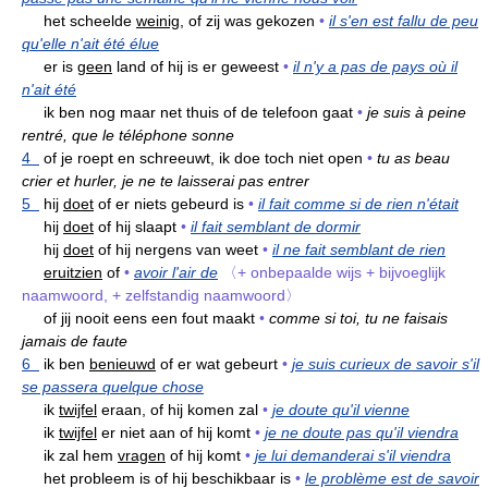
het scheelde
weinig,
of zij was gekozen
•
il s'en est fallu de peu
qu'elle n'ait été élue
er is
geen
land of hij is er geweest
•
il n'y a pas de pays où il
n'ait été
ik ben nog maar net thuis of de telefoon gaat
•
je suis à peine
rentré, que le téléphone sonne
4
of je roept en schreeuwt, ik doe toch niet open
•
tu as beau
crier et hurler, je ne te laisserai pas entrer
5
hij
doet
of er niets gebeurd is
•
il fait comme si de rien n'était
hij
doet
of hij slaapt
•
il fait semblant de dormir
hij
doet
of hij nergens van weet
•
il ne fait semblant de rien
eruitzien
of
•
avoir l'air de
〈+ onbepaalde wijs + bijvoeglijk
naamwoord, + zelfstandig naamwoord〉
of jij nooit eens een fout maakt
•
comme si toi, tu ne faisais
jamais de faute
6
ik ben
benieuwd
of er wat gebeurt
•
je suis curieux de savoir s'il
se passera quelque chose
ik
twijfel
eraan, of hij komen zal
•
je doute qu'il vienne
ik
twijfel
er niet aan of hij komt
•
je ne doute pas qu'il viendra
ik zal hem
vragen
of hij komt
•
je lui demanderai s'il viendra
het probleem is of hij beschikbaar is
•
le problème est de savoir