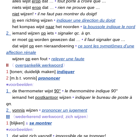
alles wijst
erop
dat …
•
tout porte à croire que …
niets wijst
erop
dat …
•
rien ne prouve que …
niet
wijzen!
•
il ne faut pas montrer du doigt!
in
een richting wijzen
•
indiquer une direction du doigt
het kompas wijst
naar
het noorden
•
la boussole indique le nord
2
iemand wijzen
op
iets
•
signaler qc. à qn.
er moet
op
worden gewezen dat …
•
il faut signaler que …
dat wijst
op
een nieraandoening
•
ce sont les symptômes d'une
affection rénale
wijzen
op
een fout
•
relever une faute
II
〈
overgankelijk werkwoord
〉
1
[tonen; duidelijk maken]
indiquer
2
[m.b.t. vonnis]
prononcer
♦
voorbeelden:
1
de thermometer wijst
90°
•
le thermomètre indique 90°
iemand het
postkantoor
wijzen
•
indiquer le bureau de poste à
qn.
2
vonnis
wijzen
•
prononcer un jugement
III
〈wederkerend werkwoord; zich wijzen〉
1
[blijken]
±
se montrer
♦
voorbeelden:
1
dat wijst zich
vanzelf
•
impossible de se tromper!