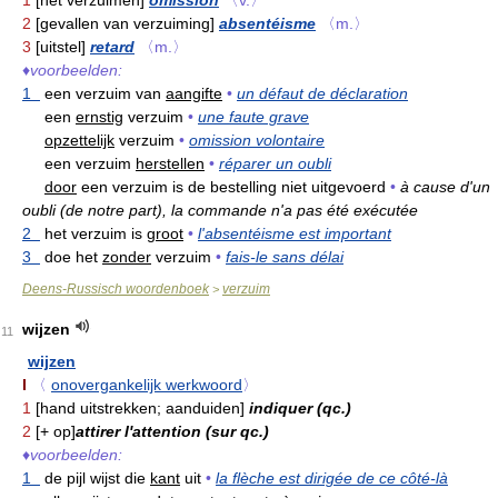
2
[gevallen van verzuiming]
absentéisme
〈m.〉
3
[uitstel]
retard
〈m.〉
♦
voorbeelden:
1
een verzuim van
aangifte
•
un défaut de déclaration
een
ernstig
verzuim
•
une faute grave
opzettelijk
verzuim
•
omission volontaire
een verzuim
herstellen
•
réparer un oubli
door
een verzuim is de bestelling niet uitgevoerd
•
à cause d'un
oubli (de notre part), la commande n'a pas été exécutée
2
het verzuim is
groot
•
l'absentéisme est important
3
doe het
zonder
verzuim
•
fais-le sans délai
Deens-Russisch woordenboek
verzuim
>
wijzen
11
wijzen
I
〈
onovergankelijk werkwoord
〉
1
[hand uitstrekken; aanduiden]
indiquer (qc.)
2
[+ op]
attirer l'attention (sur qc.)
♦
voorbeelden:
1
de pijl wijst die
kant
uit
•
la flèche est dirigée de ce côté-là