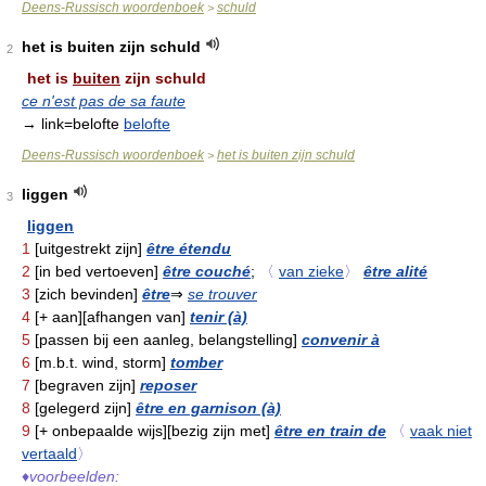
Deens-Russisch woordenboek
schuld
>
het is buiten zijn schuld
2
het is
buiten
zijn schuld
ce n'est pas de sa faute
→ link=belofte
belofte
Deens-Russisch woordenboek
het is buiten zijn schuld
>
liggen
3
liggen
1
[uitgestrekt zijn]
être étendu
2
[in bed vertoeven]
être couché
;
〈
van zieke
〉
être alité
3
[zich bevinden]
être
⇒
se trouver
4
[+ aan][afhangen van]
tenir (à)
5
[passen bij een aanleg, belangstelling]
convenir à
6
[m.b.t. wind, storm]
tomber
7
[begraven zijn]
reposer
8
[gelegerd zijn]
être en garnison (à)
9
[+ onbepaalde wijs][bezig zijn met]
être en train de
〈
vaak niet
vertaald
〉
♦
voorbeelden: