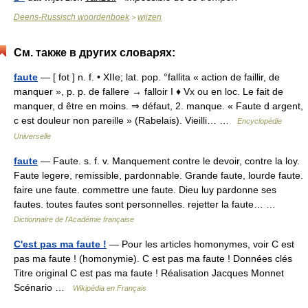
Deens-Russisch woordenboek
wijzen
>
См. также в других словарях:
faute
— [ fot ] n. f. • XIIe; lat. pop. °fallita « action de faillir, de
manquer », p. p. de fallere → falloir I ♦ Vx ou en loc. Le fait de
manquer, d être en moins. ⇒ défaut, 2. manque. « Faute d argent,
c est douleur non pareille » (Rabelais). Vieilli… …
Encyclopédie
Universelle
faute
— Faute. s. f. v. Manquement contre le devoir, contre la loy.
Faute legere, remissible, pardonnable. Grande faute, lourde faute.
faire une faute. commettre une faute. Dieu luy pardonne ses
fautes. toutes fautes sont personnelles. rejetter la faute… …
Dictionnaire de l'Académie française
C'est pas ma faute !
— Pour les articles homonymes, voir C est
pas ma faute ! (homonymie). C est pas ma faute ! Données clés
Titre original C est pas ma faute ! Réalisation Jacques Monnet
Scénario …
Wikipédia en Français