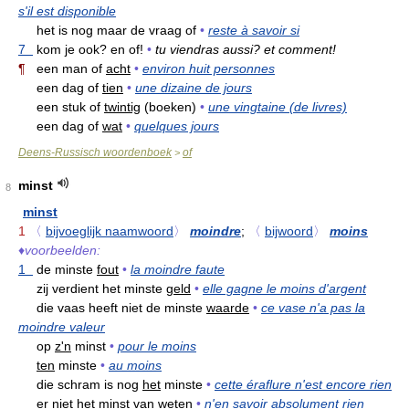
s'il est disponible
het is nog maar de vraag of
•
reste à savoir si
7
kom je ook? en of!
•
tu viendras aussi? et comment!
¶
een man of
acht
•
environ huit personnes
een dag of
tien
•
une dizaine de jours
een stuk of
twintig
(boeken)
•
une vingtaine (de livres)
een dag of
wat
•
quelques jours
Deens-Russisch woordenboek
of
>
minst
8
minst
1
〈
bijvoeglijk naamwoord
〉
moindre
;
〈
bijwoord
〉
moins
♦
voorbeelden:
1
de minste
fout
•
la moindre faute
zij verdient het minste
geld
•
elle gagne le moins d'argent
die vaas heeft niet de minste
waarde
•
ce vase n'a pas la
moindre valeur
op
z'n
minst
•
pour le moins
ten
minste
•
au moins
die schram is nog
het
minste
•
cette éraflure n'est encore rien
er niet
het
minst van weten
•
n'en savoir absolument rien