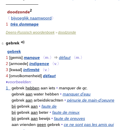
————————
2
doodzonde
〈
bijvoeglijk naamwoord
〉
1
très dommage
Deens-Russisch woordenboek
doodzonde
>
gebrek
6
gebrek
1
[gemis]
manque
〈m.〉
⇒
défaut
〈m.〉
2
[armoede]
indigence
〈v.〉
3
[kwaal]
infirmité
〈v.〉
4
[onvolkomenheid]
défaut
♦
voorbeelden:
1
gebrek
hebben
aan iets
•
manquer de qc.
gebrek
aan
water hebben
•
manquer d'eau
gebrek
aan
arbeidskrachten
•
pénurie de main-d'oeuvre
bij
gebrek
aan
•
faute de
bij
gebrek
aan
beter
•
faute de mieux
bij
gebrek
aan
bewijs
•
faute de preuves
aan vrienden
geen
gebrek
•
ce ne sont pas les amis qui