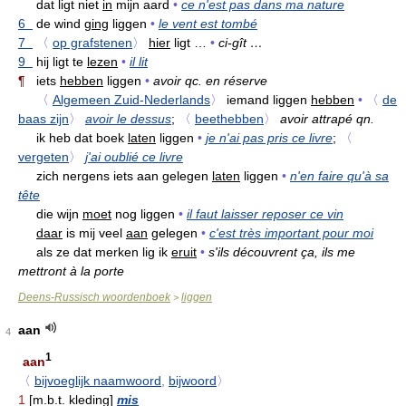
dat ligt niet
in
mijn aard
•
ce n'est pas dans ma nature
6
de wind
ging
liggen
•
le vent est tombé
7
〈
op grafstenen
〉
hier
ligt …
•
ci-gît …
9
hij ligt te
lezen
•
il lit
¶
iets
hebben
liggen
•
avoir qc. en réserve
〈
Algemeen Zuid-Nederlands
〉
iemand liggen
hebben
•
〈
de
baas zijn
〉
avoir le dessus
;
〈
beethebben
〉
avoir attrapé qn.
ik heb dat boek
laten
liggen
•
je n'ai pas pris ce livre
;
〈
vergeten
〉
j'ai oublié ce livre
zich nergens iets aan gelegen
laten
liggen
•
n'en faire qu'à sa
tête
die wijn
moet
nog liggen
•
il faut laisser reposer ce vin
daar
is mij veel
aan
gelegen
•
c'est très important pour moi
als ze dat merken lig ik
eruit
•
s'ils découvrent ça, ils me
mettront à la porte
Deens-Russisch woordenboek
liggen
>
aan
4
1
aan
〈
bijvoeglijk naamwoord
,
bijwoord
〉
1
[m.b.t. kleding]
mis