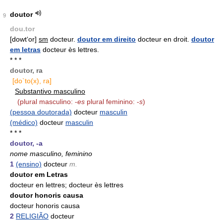
doutor
9
dou.tor
[dowt‘or]
sm
docteur.
doutor em direito
docteur en droit.
doutor
em letras
docteur ès lettres.
* * *
doutor, ra
[do`to(x), ra]
Substantivo masculino
(plural masculino: -
es
plural feminino: -
s
)
(pessoa doutorada)
docteur
masculin
(médico)
docteur
masculin
* * *
doutor, -a
nome masculino, feminino
1
(ensino)
docteur
m.
doutor em Letras
docteur en lettres; docteur ès lettres
doutor honoris causa
docteur honoris causa
2
RELIGIÃO
docteur