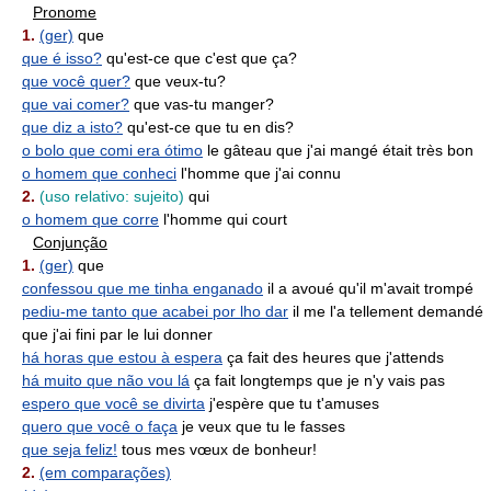
Pronome
1.
(ger)
que
que é isso?
qu'est-ce que c'est que ça?
que você quer?
que veux-tu?
que vai comer?
que vas-tu manger?
que diz a isto?
qu'est-ce que tu en dis?
o bolo que comi era ótimo
le gâteau que j'ai mangé était très bon
o homem que conheci
l'homme que j'ai connu
2.
(uso relativo: sujeito)
qui
o homem que corre
l'homme qui court
Conjunção
1.
(ger)
que
confessou que me tinha enganado
il a avoué qu'il m'avait trompé
pediu-me tanto que acabei por lho dar
il me l'a tellement demandé
que j'ai fini par le lui donner
há horas que estou à espera
ça fait des heures que j'attends
há muito que não vou lá
ça fait longtemps que je n'y vais pas
espero que você se divirta
j'espère que tu t'amuses
quero que você o faça
je veux que tu le fasses
que seja feliz!
tous mes vœux de bonheur!
2.
(em comparações)