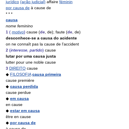
jurídico
(ação judicial)
affaire
féminin
por causa de
à cause de
* * *
causa
nome feminino
1
(
motivo
)
cause (
de
, de); faute (
de
, de)
desconhece-se a causa do acidente
on ne connaît pas la cause de l'accident
2
(
interesse, partido
)
cause
lutar por uma causa justa
lutter pour une noble cause
3
DIREITO
cause
◆
FILOSOFIA
causa primeira
cause première
◆
causa perdida
cause perdue
◆
em causa
en cause
◆
estar em causa
être en cause
◆
por causa de
à cause de