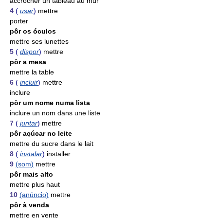
accrocher un tableau au mur
4
(
usar
)
mettre
porter
pôr os óculos
mettre ses lunettes
5
(
dispor
)
mettre
pôr a mesa
mettre la table
6
(
incluir
)
mettre
inclure
pôr um nome numa lista
inclure un nom dans une liste
7
(
juntar
)
mettre
pôr açúcar no leite
mettre du sucre dans le lait
8
(
instalar
)
installer
9
(som)
mettre
pôr mais alto
mettre plus haut
10
(anúncio)
mettre
pôr à venda
mettre en vente