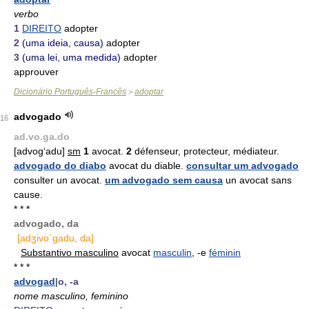
verbo
1
DIREITO
adopter
2
(uma ideia, causa)
adopter
3
(uma lei, uma medida)
adopter
approuver
Dicionário Português-Francês
adoptar
>
advogado
16
ad.vo.ga.do
[advog‘adu]
sm
1
avocat.
2
défenseur, protecteur, médiateur.
advogado do diabo
avocat du diable.
consultar um advogado
consulter un avocat.
um advogado sem causa
un avocat sans
cause.
* * *
advogado, da
[adʒivo`gadu, da]
Substantivo masculino
avocat
masculin
, -e
féminin
* * *
advogad
|
o, -a
nome masculino, feminino