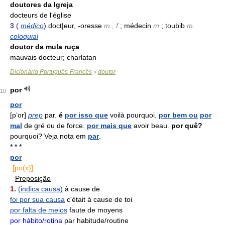
doutores da Igreja
docteurs de l'église
3
(
médico
)
doct|eur, -oresse
m., f.
; médecin
m.
; toubib
m.
coloquial
doutor da mula ruça
mauvais docteur; charlatan
Dicionário Português-Francês
doutor
>
por
10
por
[p‘or]
prep
par.
é
por isso que
voilà pourquoi.
por bem ou
por
mal
de gré ou de force.
por mais que
avoir beau.
por quê?
pourquoi? Veja nota em
par
.
* * *
por
[po(x)]
Preposição
1.
(indica causa)
à cause de
foi por sua causa
c'était à cause de toi
por falta de meios
faute de moyens
por hábito/rotina
par habitude/routine