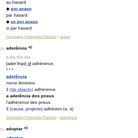
au hasard
◆
por acaso
par hasard
◆
se por acaso
si par hasard
Dicionário Português-Francês
acaso
>
aderência
14
a.de.rên.cia
[ader‘ẽsjə]
sf
adhérence.
* * *
aderência
nome feminino
1
(de objecto)
adhérence
a aderência dos pneus
l'adhérence des pneus
2
(causa, projecto)
adhésion (
a
, à)
Dicionário Português-Francês
aderência
>
adoptar
15
adoptar