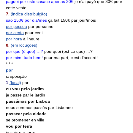
paguei por este casaco apenas 30€
je n'ai payé que 30€ pour
cette veste
7.
(indica distribuição)
são 150€ por dia/mês
ça fait 150€ par jour/mois
por pessoa
par personne
por cento
pour cent
por hora
à l'heure
8.
(em locuções)
por que (é que) …?
pourquoi (est-ce que) …?
por mim, tudo bem!
pour ma part, c'est d'accord!
* * *
por
preposição
1
(local)
par
eu vou pelo jardim
je passe par le jardin
passámos por Lisboa
nous sommes passés par Lisbonne
passear pela cidade
se promener en ville
vou por terra
je vais par terre