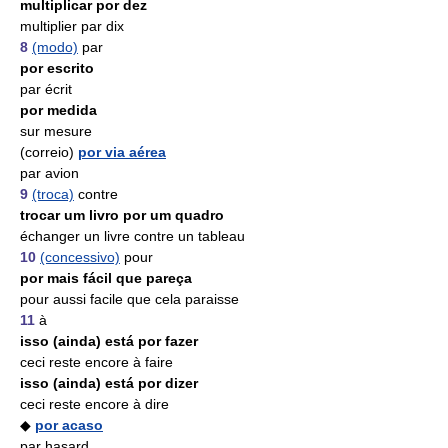
multiplicar por dez
multiplier par dix
8
(modo)
par
por escrito
par écrit
por medida
sur mesure
(correio)
por via aérea
par avion
9
(troca)
contre
trocar um livro por um quadro
échanger un livre contre un tableau
10
(concessivo)
pour
por mais fácil que pareça
pour aussi facile que cela paraisse
11
à
isso (ainda) está por fazer
ceci reste encore à faire
isso (ainda) está por dizer
ceci reste encore à dire
◆
por acaso
par hasard