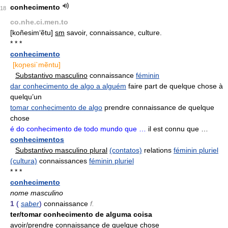
conhecimento
18
co.nhe.ci.men.to
[koñesim‘ẽtu]
sm
savoir, connaissance, culture.
* * *
conhecimento
[koɲesi`mẽntu]
Substantivo masculino
connaissance
féminin
dar conhecimento de algo a alguém
faire part de quelque chose à
quelqu’un
tomar conhecimento de algo
prendre connaissance de quelque
chose
é do conhecimento de todo mundo que …
il est connu que …
conhecimentos
Substantivo masculino plural
(contatos)
relations
féminin pluriel
(cultura)
connaissances
féminin pluriel
* * *
conhecimento
nome masculino
1
(
saber
)
connaissance
f.
ter/tomar conhecimento de alguma coisa
avoir/prendre connaissance de quelque chose