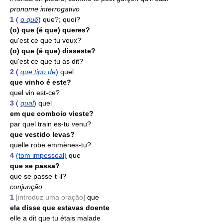
pronome interrogativo
1
(
o quê
)
que?; quoi?
(o) que (é que) queres?
qu'est ce que tu veux?
(o) que (é que) disseste?
qu'est ce que tu as dit?
2
(
que tipo de
)
quel
que vinho é este?
quel vin est-ce?
3
(
qual
)
quel
em que comboio vieste?
par quel train es-tu venu?
que vestido levas?
quelle robe emmènes-tu?
4
(tom impessoal)
que
que se passa?
que se passe-t-il?
conjunção
1
[introduz uma oração]
que
ela disse que estavas doente
elle a dit que tu étais malade