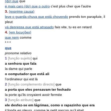
(do) que
que
é mais caro (do) que o outro
c'est plus cher que l'autre
3.
(exprime causa)
leve o guarda-chuva que está chovendo
prends ton parapluie, il
pleut
vá depressa que está atrasado
fais vite, tu es en retard
4.
(em locuções)
que nem
comme
* * *
que
pronome relativo
1
[função sujeito]
qui
a senhora que fala
la dame qui parle
o computador que está ali
l'ordinateur qui est là
2
[função complemento directo]
que
a porta que eles pensavam ter fechado
la porte qu'ils croyaient avoir fermée
3
[função atributo]
que
ele desfez-se em lágrimas, como o rapazinho que era
il fonda en pleurs, comme le petit garçon qu'il était