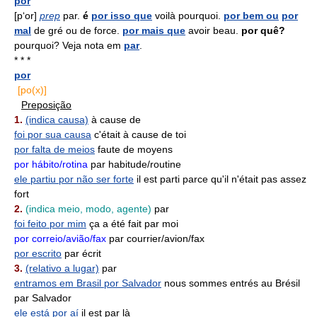
por
[p‘or]
prep
par.
é
por isso que
voilà pourquoi.
por bem ou
por
mal
de gré ou de force.
por mais que
avoir beau.
por quê?
pourquoi? Veja nota em
par
.
* * *
por
[po(x)]
Preposição
1.
(indica causa)
à cause de
foi por sua causa
c'était à cause de toi
por falta de meios
faute de moyens
por hábito/rotina
par habitude/routine
ele partiu por não ser forte
il est parti parce qu'il n'était pas assez
fort
2.
(indica meio, modo, agente)
par
foi feito por mim
ça a été fait par moi
por correio/avião/fax
par courrier/avion/fax
por escrito
par écrit
3.
(relativo a lugar)
par
entramos em Brasil por Salvador
nous sommes entrés au Brésil
par Salvador
ele está por aí
il est par là