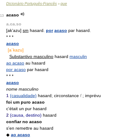
Dicionário Português-Francês
que
>
acaso
13
a.ca.so
[ak‘azu]
sm
hasard.
por
acaso
par hasard.
* * *
acaso
[a`kazu]
Substantivo masculino
hasard
masculin
ao acaso
au hasard
por acaso
par hasard
* * *
acaso
nome masculino
1
(casualidade)
hasard; circonstance
f.
; imprévu
foi um puro acaso
c'était un pur hasard
2
(causa, destino)
hasard
confiar no acaso
s'en remettre au hasard
◆
ao acaso