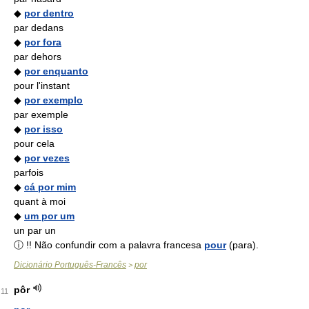
◆
por dentro
par dedans
◆
por fora
par dehors
◆
por enquanto
pour l'instant
◆
por exemplo
par exemple
◆
por isso
pour cela
◆
por vezes
parfois
◆
cá por mim
quant à moi
◆
um por um
un par un
ⓘ !! Não confundir com a palavra francesa
pour
(para).
Dicionário Português-Francês
por
>
pôr
11