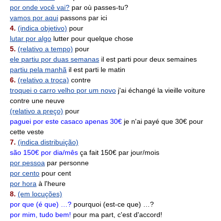
por onde você vai?
par où passes-tu?
vamos por aqui
passons par ici
4.
(indica objetivo)
pour
lutar por algo
lutter pour quelque chose
5.
(relativo a tempo)
pour
ele partiu por duas semanas
il est parti pour deux semaines
partiu pela manhã
il est parti le matin
6.
(relativo a troca)
contre
troquei o carro velho por um novo
j'ai échangé la vieille voiture
contre une neuve
(relativo a preço)
pour
paguei por este casaco apenas 30€
je n'ai payé que 30€ pour
cette veste
7.
(indica distribuição)
são 150€ por dia/mês
ça fait 150€ par jour/mois
por pessoa
par personne
por cento
pour cent
por hora
à l'heure
8.
(em locuções)
por que (é que) …?
pourquoi (est-ce que) …?
por mim, tudo bem!
pour ma part, c'est d'accord!