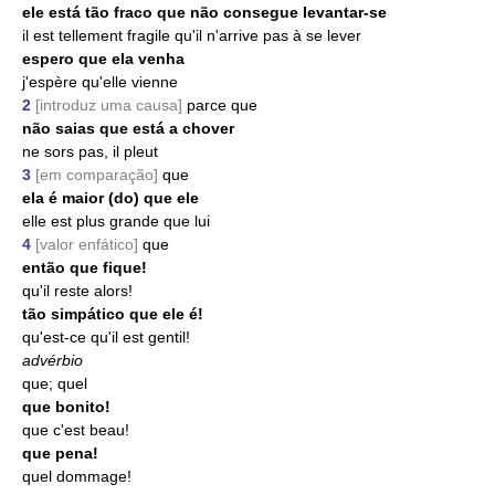
ele está tão fraco que não consegue levantar-se
il est tellement fragile qu'il n'arrive pas à se lever
espero que ela venha
j'espère qu'elle vienne
2
[introduz uma causa]
parce que
não saias que está a chover
ne sors pas, il pleut
3
[em comparação]
que
ela é maior (do) que ele
elle est plus grande que lui
4
[valor enfático]
que
então que fique!
qu'il reste alors!
tão simpático que ele é!
qu'est-ce qu'il est gentil!
advérbio
que; quel
que bonito!
que c'est beau!
que pena!
quel dommage!