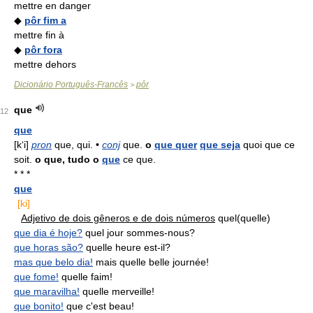
mettre en danger
◆
pôr fim a
mettre fin à
◆
pôr fora
mettre dehors
Dicionário Português-Francês
pôr
>
que
12
que
[k‘i]
pron
que, qui. •
conj
que.
o
que quer
que seja
quoi que ce
soit.
o
que, tudo o
que
ce que.
* * *
que
[ki]
Adjetivo de dois gêneros e de dois números
quel(quelle)
que dia é hoje?
quel jour sommes-nous?
que horas são?
quelle heure est-il?
mas que belo dia!
mais quelle belle journée!
que fome!
quelle faim!
que maravilha!
quelle merveille!
que bonito!
que c'est beau!