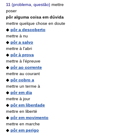
11
(problema, questão)
mettre
poser
pôr alguma coisa em dúvida
mettre quelque chose en doute
◆
pôr a descoberto
mettre à nu
◆
pôr a salvo
mettre à l'abri
◆
pôr à prova
mettre à l'épreuve
◆
pôr ao corrente
mettre au courant
◆
pôr cobro a
mettre un terme à
◆
pôr em dia
mettre à jour
◆
pôr em liberdade
mettre en liberté
◆
pôr em movimento
mettre en marche
◆
pôr em perigo