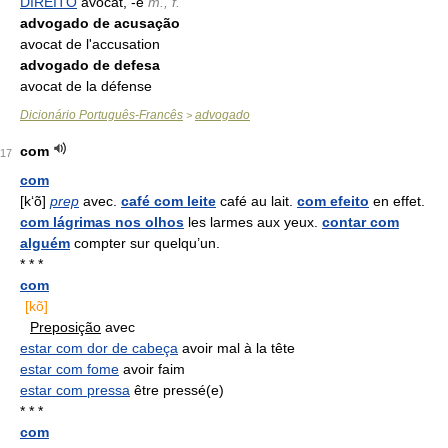
DIREITO
avocat, -e
m., f.
advogado de acusação
avocat de l'accusation
advogado de defesa
avocat de la défense
Dicionário Português-Francês
advogado
>
com
17
com
[k‘õ]
prep
avec.
café com leite
café au lait.
com efeito
en effet.
com lágrimas nos olhos
les larmes aux yeux.
contar com
alguém
compter sur quelqu’un.
* * *
com
[kõ]
Preposição
avec
estar com dor de cabeça
avoir mal à la tête
estar com fome
avoir faim
estar com pressa
être pressé(e)
* * *
com