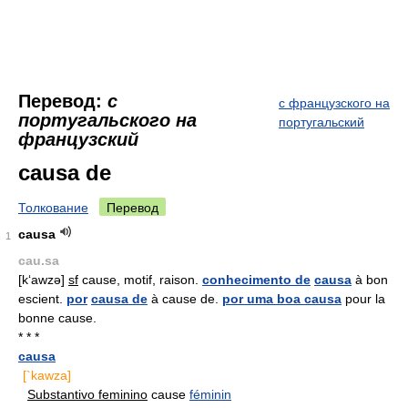
Перевод:
с
с французского на
португальского на
португальский
французский
causa de
Толкование
Перевод
causa
1
cau.sa
[k‘awzə]
sf
cause, motif, raison.
conhecimento de
causa
à bon
escient.
por
causa de
à cause de.
por uma boa causa
pour la
bonne cause.
* * *
causa
[`kawza]
Substantivo feminino
cause
féminin