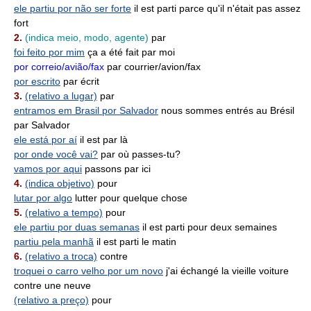
ele partiu por não ser forte
il est parti parce qu'il n'était pas assez
fort
2.
(indica meio, modo, agente)
par
foi feito por mim
ça a été fait par moi
por correio/avião/fax
par courrier/avion/fax
por escrito
par écrit
3.
(relativo a lugar)
par
entramos em Brasil por Salvador
nous sommes entrés au Brésil
par Salvador
ele está por aí
il est par là
por onde você vai?
par où passes-tu?
vamos por aqui
passons par ici
4.
(indica objetivo)
pour
lutar por algo
lutter pour quelque chose
5.
(relativo a tempo)
pour
ele partiu por duas semanas
il est parti pour deux semaines
partiu pela manhã
il est parti le matin
6.
(relativo a troca)
contre
troquei o carro velho por um novo
j'ai échangé la vieille voiture
contre une neuve
(relativo a preço)
pour