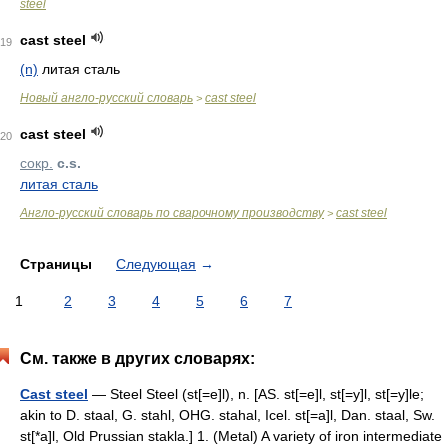
steel
cast steel
19
(n)
литая сталь
Новый англо-русский словарь
cast steel
>
cast steel
20
сокр.
c.s.
литая сталь
Англо-русский словарь по сварочному производству
cast steel
>
Страницы
Следующая
→
1
2
3
4
5
6
7
См. также в других словарях:
Cast steel
— Steel Steel (st[=e]l), n. [AS. st[=e]l, st[=y]l, st[=y]le;
akin to D. staal, G. stahl, OHG. stahal, Icel. st[=a]l, Dan. staal, Sw.
st[*a]l, Old Prussian stakla.] 1. (Metal) A variety of iron intermediate