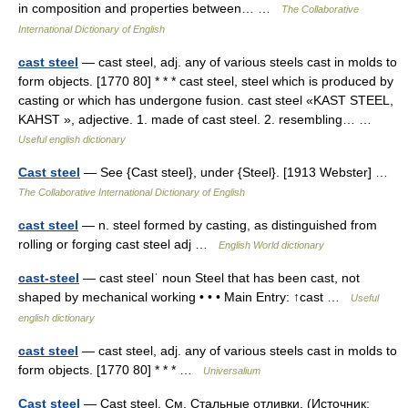
in composition and properties between… …
The Collaborative
International Dictionary of English
cast steel
— cast steel, adj. any of various steels cast in molds to
form objects. [1770 80] * * * cast steel, steel which is produced by
casting or which has undergone fusion. cast steel «KAST STEEL,
KAHST », adjective. 1. made of cast steel. 2. resembling… …
Useful english dictionary
Cast steel
— See {Cast steel}, under {Steel}. [1913 Webster] …
The Collaborative International Dictionary of English
cast steel
— n. steel formed by casting, as distinguished from
rolling or forging cast steel adj …
English World dictionary
cast-steel
— cast steelˈ noun Steel that has been cast, not
shaped by mechanical working • • • Main Entry: ↑cast …
Useful
english dictionary
cast steel
— cast steel, adj. any of various steels cast in molds to
form objects. [1770 80] * * * …
Universalium
Cast steel
— Cast steel. См. Стальные отливки. (Источник: