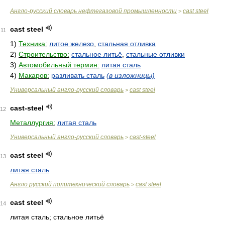
Англо-русский словарь нефтегазовой промышленности
cast steel
>
cast steel
11
1)
Техника:
литое железо
,
стальная отливка
2)
Строительство:
стальное литьё
,
стальные отливки
3)
Автомобильный термин:
литая сталь
4)
Макаров:
разливать сталь
(в изложницы)
Универсальный англо-русский словарь
cast steel
>
cast-steel
12
Металлургия:
литая сталь
Универсальный англо-русский словарь
cast-steel
>
cast steel
13
литая сталь
Англо русский политехнический словарь
cast steel
>
cast steel
14
литая сталь; стальное литьё