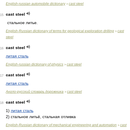
English-russian automobile dictionary
cast steel
>
cast steel
15
стальное литье.
English-Russian dictionary of terms for geological exploration drilling
cast
>
steel
cast steel
16
литая сталь
English-russian dictionary of physics
cast steel
>
cast steel
17
литая сталь
Англо-русский словарь дорожника
cast steel
>
cast steel
18
1)
литая сталь
2)
стальное литьё, стальная отливка
English-Russian dictionary of mechanical engineering and automation
cast
>