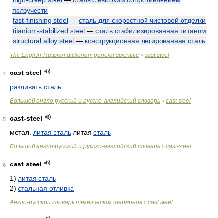
high-creep steel
—
сталь с высоким сопротивлением
ползучести
fast-finishing steel
—
сталь для скоростной чистовой отделки
titanium-stabilized steel
—
сталь стабилизированная титаном
structural alloy steel
—
конструкционная легированная сталь
The English-Russian dictionary general scientific
cast steel
>
cast steel
4
разливать сталь
Большой англо-русский и русско-английский словарь
cast steel
>
cast-steel
5
метал.
литая сталь
литая
сталь
Большой англо-русский и русско-английский словарь
cast-steel
>
cast steel
6
1)
литая сталь
2)
стальная отливка
Англо-русский словарь технических терминов
cast steel
>