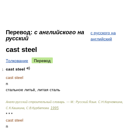
Перевод:
с английского на
с русского на
русский
английский
cast steel
Толкование
Перевод
cast steel
1
cast steel
n
стальное литьё, литая сталь
Англо-русский строительный словарь. — М.: Русский Язык
.
С.Н.Корчемкина,
1995
С.К.Кашкина, С.В.Курбатова
.
.
* * *
cast steel
n