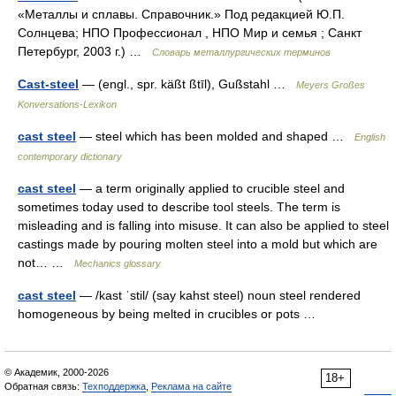
«Металлы и сплавы. Справочник.» Под редакцией Ю.П.
Солнцева; НПО Профессионал , НПО Мир и семья ; Санкт
Петербург, 2003 г.) …
Словарь металлургических терминов
Cast-steel
— (engl., spr. käßt ßtīl), Gußstahl …
Meyers Großes
Konversations-Lexikon
cast steel
— steel which has been molded and shaped …
English
contemporary dictionary
cast steel
— a term originally applied to crucible steel and
sometimes today used to describe tool steels. The term is
misleading and is falling into misuse. It can also be applied to steel
castings made by pouring molten steel into a mold but which are
not… …
Mechanics glossary
cast steel
— /kast ˈstil/ (say kahst steel) noun steel rendered
homogeneous by being melted in crucibles or pots …
© Академик, 2000-2026
18+
Обратная связь:
Техподдержка
,
Реклама на сайте