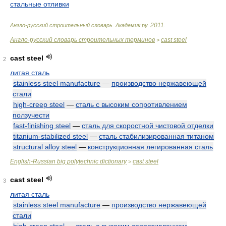
стальные отливки
2011
Англо-русский строительный словарь
.
Академик.ру
.
.
Англо-русский словарь строительных терминов
cast steel
>
cast steel
2
литая сталь
stainless steel manufacture
—
производство нержавеющей
стали
high-creep steel
—
сталь с высоким сопротивлением
ползучести
fast-finishing steel
—
сталь для скоростной чистовой отделки
titanium-stabilized steel
—
сталь стабилизированная титаном
structural alloy steel
—
конструкционная легированная сталь
English-Russian big polytechnic dictionary
cast steel
>
cast steel
3
литая сталь
stainless steel manufacture
—
производство нержавеющей
стали