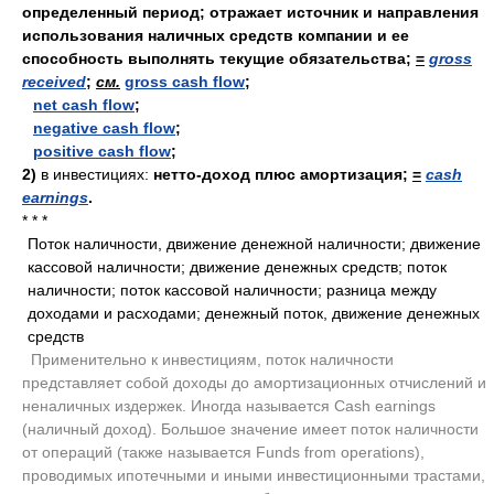
определенный период; отражает источник и направления
использования наличных средств компании и ее
способность выполнять текущие обязательства;
=
gross
received
;
см.
gross cash flow
;
net cash flow
;
negative cash flow
;
positive cash flow
;
2)
в инвестициях:
нетто-доход плюс амортизация;
=
cash
earnings
.
* * *
Поток наличности, движение денежной наличности; движение
кассовой наличности; движение денежных средств; поток
наличности; поток кассовой наличности; разница между
доходами и расходами; денежный поток, движение денежных
средств
.
Применительно к инвестициям, поток наличности
представляет собой доходы до амортизационных отчислений и
неналичных издержек. Иногда называется Cash earnings
(наличный доход). Большое значение имеет поток наличности
от операций (также называется Funds from operations),
проводимых ипотечными и иными инвестиционными трастами,