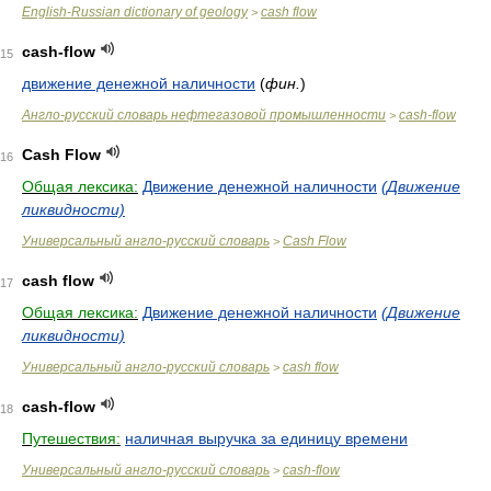
English-Russian dictionary of geology
cash flow
>
cash-flow
15
движение денежной наличности
(
фин.
)
Англо-русский словарь нефтегазовой промышленности
cash-flow
>
Cash Flow
16
Общая лексика:
Движение денежной наличности
(Движение
ликвидности)
Универсальный англо-русский словарь
Cash Flow
>
cash flow
17
Общая лексика:
Движение денежной наличности
(Движение
ликвидности)
Универсальный англо-русский словарь
cash flow
>
cash-flow
18
Путешествия:
наличная выручка за единицу времени
Универсальный англо-русский словарь
cash-flow
>