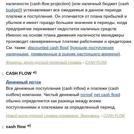
наличности (cash-flow projection) (или наличный бюджет (cash
budget
)) устанавливает все ожидаемые в данном периоде
платежи и поступления. Он отличается от плана прибылей и
убытков и имеет гораздо большее значение в периоды, когда
предприятие переживает недостаток наличных средств.
Именно на основе плана движения наличности менеджеры
производят своевременные платежи работникам и кредиторам.
См. также:
discounted cash flow
(
будущие поступления
наличными
,
приведенные в оценке настоящего времени
).
Финансы: англо-русский толковый словарь
CASH FLOW
>
CASH FLOW
5
Денежный поток
Все денежные поступления (cash inflow) и платежи (cash
outflow) компании. Чистый денежный
поток
(
net cash flow
)
обычно определяется как разница между всеми
поступлениями и платежами за определенный период.
Новый англо-русский словарь-справочник. Экономика.
CASH FLOW
>
cash flow
6