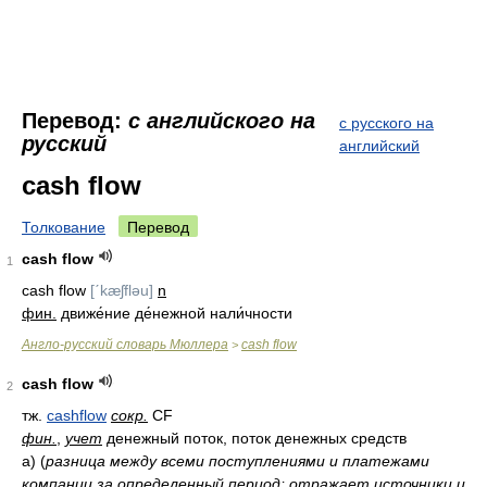
Перевод:
с английского на
с русского на
русский
английский
cash flow
Толкование
Перевод
cash flow
1
cash flow
[ˊkæʃfləu]
n
фин.
движе́ние де́нежной нали́чности
Англо-русский словарь Мюллера
cash flow
>
cash flow
2
тж.
cashflow
сокр.
CF
фин.
,
учет
денежный поток, поток денежных средств
а)
(
разница между всеми поступлениями и платежами
компании за определенный период; отражает источники и