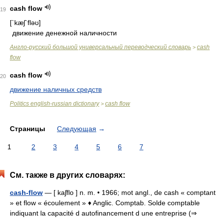
cash flow
19
[`kæʃ`fləʊ]
движение денежной наличности
Англо-русский большой универсальный переводческий словарь
cash
>
flow
cash flow
20
движение наличных средств
Politics english-russian dictionary
cash flow
>
Страницы
Следующая
→
1
2
3
4
5
6
7
См. также в других словарях:
cash-flow
— [ kaʃflo ] n. m. • 1966; mot angl., de cash « comptant
» et flow « écoulement » ♦ Anglic. Comptab. Solde comptable
indiquant la capacité d autofinancement d une entreprise (⇒