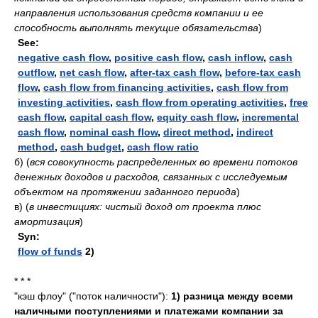
направления использования средств компании и ее
способность выполнять текущие обязательства
)
See:
negative cash flow
,
positive cash flow
,
cash inflow
,
cash
outflow
,
net cash flow
,
after-tax cash flow
,
before-tax cash
flow
,
cash flow from financing activities
,
cash flow from
investing activities
,
cash flow from operating activities
,
free
cash flow
,
capital cash flow
,
equity cash flow
,
incremental
cash flow
,
nominal cash flow
,
direct method
,
indirect
method
,
cash budget
,
cash flow ratio
б)
(
вся совокупность распределенных во времени потоков
денежных доходов и расходов, связанных с исследуемым
объектом на протяжении заданного периода
)
в)
(
в инвестициях: чистый доход от проекта плюс
амортизация
)
Syn:
flow of funds
2)
* * *
"кэш флоу" ("поток наличности"):
1) разница между всеми
наличными поступлениями и платежами компании за