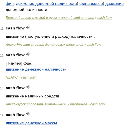
фин
.
движение денежной наличности
(
финансовое
)
движение
денежной наличности
Большой англо-русский и русско-английский словарь
cash flow
>
cash flow
11
движение (поступление и расход) наличности ;
Англо-Русский словарь финансовых терминов
cash flow
>
cash flow
12
[ʹkæʃfləʋ]
фин.
движение денежной наличности
НБАРС
cash flow
>
cash flow
13
движение наличных средств
Англо-русский словарь экономических терминов
cash flow
>
cash flow
14
движение денежной массы