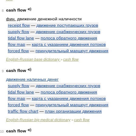
cash flow
8
фин.
движение денежной наличности
receipt flow
—
движение поступающих грузов
supply flow
—
движение снабженческих грузов
tidal flow lane
—
полоса обратного движения
flow map
—
карта с указанием движения потоков
forced flow
—
принудительный маршрут движения
English-Russian base dictionary
cash flow
>
cash flow
9
движение наличных денег
supply flow
—
движение снабженческих грузов
tidal flow lane
—
полоса обратного движения
flow map
—
карта с указанием движения потоков
forced flow
—
принудительный маршрут движения
traffic flow chart
—
план организации движения
English-Russian big medical dictionary
cash flow
>
cash flow
10