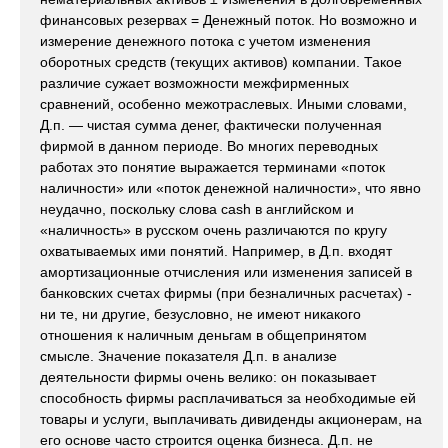
финансовых резервах = Денежный поток. Но возможно и
измерение денежного потока с учетом изменения
оборотных средств (текущих активов) компании. Такое
различие сужает возможности межфирменных
сравнений, особенно межотраслевых. Иными словами,
Д.п. — чистая сумма денег, фактически полученная
фирмой в данном периоде. Во многих переводных
работах это понятие выражается терминами «поток
наличности» или «поток денежной наличности», что явно
неудачно, поскольку слова cash в английском и
«наличность» в русском очень различаются по кругу
охватываемых ими понятий. Например, в Д.п. входят
амортизационные отчисления или изменения записей в
банковских счетах фирмы (при безналичных расчетах) -
ни те, ни другие, безусловно, не имеют никакого
отношения к наличным деньгам в общепринятом
смысле. Значение показателя Д.п. в анализе
деятельности фирмы очень велико: он показывает
способность фирмы расплачиваться за необходимые ей
товары и услуги, выплачивать дивиденды акционерам, на
его основе часто строится оценка бизнеса. Д.п. не