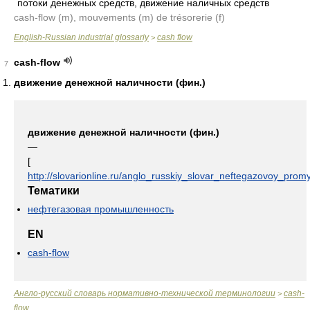
потоки денежных средств, движение наличных средств
cash-flow (m), mouvements (m) de trésorerie (f)
English-Russian industrial glossariy
cash flow
>
cash-flow
7
движение денежной наличности (фин.)
движение денежной наличности (фин.)
—
[
http://slovarionline.ru/anglo_russkiy_slovar_neftegazovoy_promy
Тематики
нефтегазовая промышленность
EN
cash-flow
Англо-русский словарь нормативно-технической терминологии
cash-
>
flow