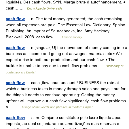
liquidité). Des cash flows. SYN. Marge brute d autofinancement. ●
cash… …
Encyclopédie Universelle
cash flow
— n. The total money generated; the cash remaining
when all expenses are paid. The Essential Law Dictionary. Sphinx
Publishing, An imprint of Sourcebooks, Inc. Amy Hackney
Blackwell. 2008. cash flow …
Law dictionary
cash flow
— n [singular, U] the movement of money coming into a
business as income and going out as wages, materials etc ▪ We
expect a rise in both our production and our cash flow. ▪ The
builder is unable to pay due to cash flow problems …
Dictionary of
contemporary English
cash flow
— cash ,flow noun uncount * BUSINESS the rate at
which a business takes in money through sales and pays it out for
the things it needs to continue operating: Getting the money
upfront will improve our cash flow significantly. cash flow problems
a.… …
Usage of the words and phrases in modern English
cash-flow
— s. m. Conjunto constituído pelo lucro líquido após
imposto, ao qual se juntaram as amortizações e as reservas e