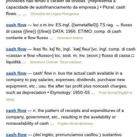
provisões não tendo o caráter de dívidas. (Representa a
capacidade de autofinanciamento da empresa.) • Plural: cash
flows.… …
Dicionário da Língua Portuguesa
cash flow
— loc.s.m.inv. ES ingl. {{wmetafile0}} TS rag. → flusso
di cassa {{line}} {{/line}} DATA: 1966. ETIMO: comp. di cash
contante e flow flusso …
Dizionario italiano
cash flow
— /kasˈflo, kɛʃˈflo, ingl. ˈkæʃˌfləu/ [vc. ingl. comp. di cash
«cassa» e flow «flusso»] loc. sost. m. inv. (econ.) flusso di cassa □
liquidità …
Sinonimi e Contrari. Terza edizione
cash flow
— cash′ flow n. bus the actual cash available in a
company to pay salaries, expenses, dividends, purchase new
equipment, etc.; usu. the after tax profit plus noncash charges,
such as depreciation • Etymology: 1950–55 …
From formal English to
slang
cash flow
— n. the pattern of receipts and expenditures of a
company, government, etc., resulting in the availability or
nonavailability of cash …
English World dictionary
cash-flow
— (del inglés; pronunciamos casflou ) sustantivo