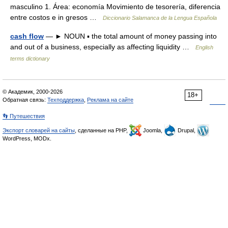
masculino 1. Área: economía Movimiento de tesorería, diferencia
entre costos e in gresos …
Diccionario Salamanca de la Lengua Española
cash flow
— ► NOUN ▪ the total amount of money passing into
and out of a business, especially as affecting liquidity …
English
terms dictionary
© Академик, 2000-2026
18+
Обратная связь:
Техподдержка
,
Реклама на сайте
👣 Путешествия
Экспорт словарей на сайты
, сделанные на PHP,
Joomla,
Drupal,
WordPress, MODx.