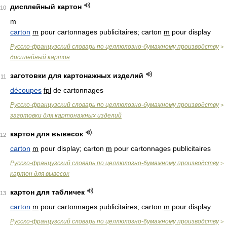
дисплейный картон
10
m
carton
m
pour cartonnages publicitaires; carton
m
pour display
Русско-французский словарь по целлюлозно-бумажному производству
>
дисплейный картон
заготовки для картонажных изделий
11
découpes
fpl
de cartonnages
Русско-французский словарь по целлюлозно-бумажному производству
>
заготовки для картонажных изделий
картон для вывесок
12
carton
m
pour display; carton
m
pour cartonnages publicitaires
Русско-французский словарь по целлюлозно-бумажному производству
>
картон для вывесок
картон для табличек
13
carton
m
pour cartonnages publicitaires; carton
m
pour display
Русско-французский словарь по целлюлозно-бумажному производству
>