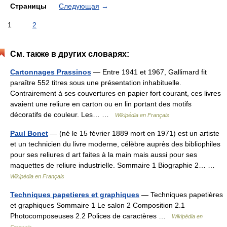
Страницы
Следующая
→
1
2
См. также в других словарях:
Cartonnages Prassinos
— Entre 1941 et 1967, Gallimard fit
paraître 552 titres sous une présentation inhabituelle.
Contrairement à ses couvertures en papier fort courant, ces livres
avaient une reliure en carton ou en lin portant des motifs
décoratifs de couleur. Les… …
Wikipédia en Français
Paul Bonet
— (né le 15 février 1889 mort en 1971) est un artiste
et un technicien du livre moderne, célèbre auprès des bibliophiles
pour ses reliures d art faites à la main mais aussi pour ses
maquettes de reliure industrielle. Sommaire 1 Biographie 2… …
Wikipédia en Français
Techniques papetieres et graphiques
— Techniques papetières
et graphiques Sommaire 1 Le salon 2 Composition 2.1
Photocomposeuses 2.2 Polices de caractères …
Wikipédia en