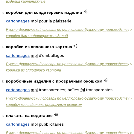
изделия картонажные
коробки для кондитерских изделий
3
cartonnages
mpl
pour la pâtisserie
Русско-французский словарь по целлюлозно-бумажному производству
>
коробки для кондитерских изделий
коробки из сплошного картона
4
cartonnages
mpl
d'emballages
Русско-французский словарь по целлюлозно-бумажному производству
>
коробки из сплошного картона
коробочные изделия с прозрачным окошком
5
cartonnages
mpl
transparentes; boîtes
fpl
transparentes
Русско-французский словарь по целлюлозно-бумажному производству
>
коробочные изделия с прозрачным окошком
плакаты на подставке
6
cartonnages
mpl
pubblicitaires
Русско-французский словарь по целлюлозно-бумажному производству
>