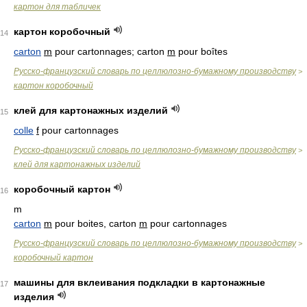
картон для табличек
картон коробочный
14
carton
m
pour cartonnages; carton
m
pour boîtes
Русско-французский словарь по целлюлозно-бумажному производству
>
картон коробочный
клей для картонажных изделий
15
colle
f
pour cartonnages
Русско-французский словарь по целлюлозно-бумажному производству
>
клей для картонажных изделий
коробочный картон
16
m
carton
m
pour boites, carton
m
pour cartonnages
Русско-французский словарь по целлюлозно-бумажному производству
>
коробочный картон
машины для вклеивания подкладки в картонажные
17
изделия