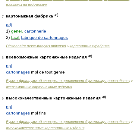
плакаты на подставке
картонажная фабрика
7
adj
1)
gener.
cartonnerie
2)
facil.
fabrique de cartonnages
Dictionnaire russe-français universel
картонажная фабрика
>
всевозможные картонажные изделия
8
npl
cartonnages
mpl
de tout genre
Русско-французский словарь по целлюлозно-бумажному производству
>
всевозможные картонажные изделия
высококачественные картонажные изделия
9
npl
cartonnages
mpl
fins
Русско-французский словарь по целлюлозно-бумажному производству
>
высококачественные картонажные изделия