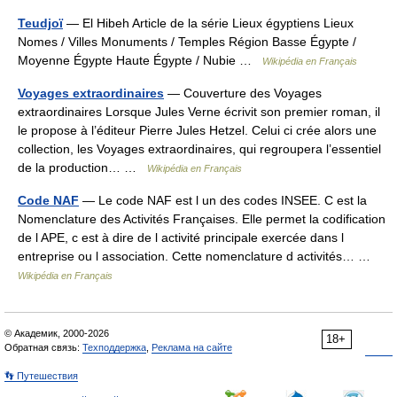
Teudjoï
— El Hibeh Article de la série Lieux égyptiens Lieux
Nomes / Villes Monuments / Temples Région Basse Égypte /
Moyenne Égypte Haute Égypte / Nubie …
Wikipédia en Français
Voyages extraordinaires
— Couverture des Voyages
extraordinaires Lorsque Jules Verne écrivit son premier roman, il
le propose à l’éditeur Pierre Jules Hetzel. Celui ci crée alors une
collection, les Voyages extraordinaires, qui regroupera l’essentiel
de la production… …
Wikipédia en Français
Code NAF
— Le code NAF est l un des codes INSEE. C est la
Nomenclature des Activités Françaises. Elle permet la codification
de l APE, c est à dire de l activité principale exercée dans l
entreprise ou l association. Cette nomenclature d activités… …
Wikipédia en Français
© Академик, 2000-2026
18+
Обратная связь:
Техподдержка
,
Реклама на сайте
👣 Путешествия