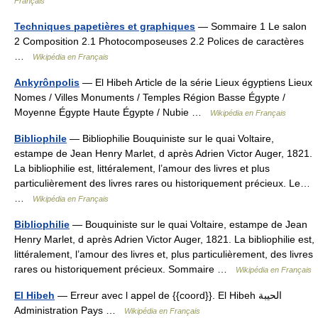
Français
Techniques papetières et graphiques
— Sommaire 1 Le salon
2 Composition 2.1 Photocomposeuses 2.2 Polices de caractères
…
Wikipédia en Français
Ankyrônpolis
— El Hibeh Article de la série Lieux égyptiens Lieux
Nomes / Villes Monuments / Temples Région Basse Égypte /
Moyenne Égypte Haute Égypte / Nubie …
Wikipédia en Français
Bibliophile
— Bibliophilie Bouquiniste sur le quai Voltaire,
estampe de Jean Henry Marlet, d après Adrien Victor Auger, 1821.
La bibliophilie est, littéralement, l’amour des livres et plus
particulièrement des livres rares ou historiquement précieux. Le…
…
Wikipédia en Français
Bibliophilie
— Bouquiniste sur le quai Voltaire, estampe de Jean
Henry Marlet, d après Adrien Victor Auger, 1821. La bibliophilie est,
littéralement, l’amour des livres et, plus particulièrement, des livres
rares ou historiquement précieux. Sommaire …
Wikipédia en Français
El Hibeh
— Erreur avec l appel de {{coord}}. El Hibeh الحيبة
Administration Pays …
Wikipédia en Français