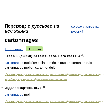
Перевод:
с русского на
со всех языков на
все языки
русский
cartonnages
Толкование
Перевод
коробки (ящики) из гофрированного картона
1
cartonnages
mpl
d'emballage mécanique en carton ondulé ;
cartonnages
mpl
en carton ondulé
Русско-французский словарь по целлюлозно-бумажному производству
>
коробки (ящики) из гофрированного картона
изделия картонажные
2
cartonnages
mpl
Русско-французский словарь по целлюлозно-бумажному производству
>