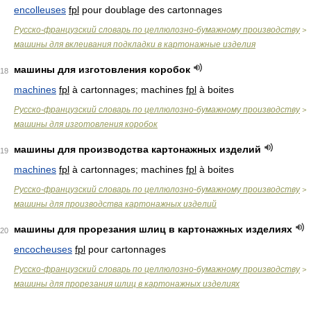
encolleuses
fpl
pour doublage des cartonnages
Русско-французский словарь по целлюлозно-бумажному производству
>
машины для вклеивания подкладки в картонажные изделия
машины для изготовления коробок
18
machines
fpl
à cartonnages; machines
fpl
à boites
Русско-французский словарь по целлюлозно-бумажному производству
>
машины для изготовления коробок
машины для производства картонажных изделий
19
machines
fpl
à cartonnages; machines
fpl
à boites
Русско-французский словарь по целлюлозно-бумажному производству
>
машины для производства картонажных изделий
машины для прорезания шлиц в картонажных изделиях
20
encocheuses
fpl
pour cartonnages
Русско-французский словарь по целлюлозно-бумажному производству
>
машины для прорезания шлиц в картонажных изделиях