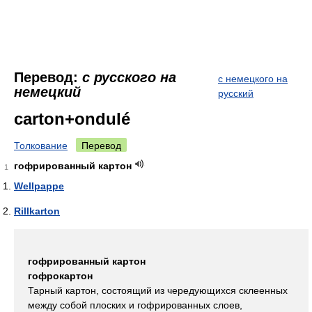
Перевод:
с русского на
с немецкого на
немецкий
русский
carton+ondulé
Толкование
Перевод
гофрированный картон
1
Wellpappe
Rillkarton
гофрированный картон
гофрокартон
Тарный картон, состоящий из чередующихся склеенных
между собой плоских и гофрированных слоев,