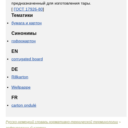
предназначенный для изготовления тары.
[
ГОСТ 17926-80
]
Тематики
бумага и картон
Синонимы
гофрокартон
EN
corrugated board
DE
Rillkarton
Wellpappe
FR
carton ondulé
Русско-немецкий словарь нормативно-технической терминологии
>