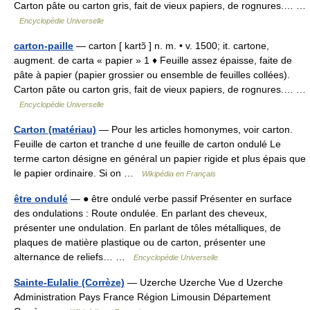
Carton pâte ou carton gris, fait de vieux papiers, de rognures.… …
Encyclopédie Universelle
carton-paille
— carton [ kartɔ̃ ] n. m. • v. 1500; it. cartone,
augment. de carta « papier » 1 ♦ Feuille assez épaisse, faite de
pâte à papier (papier grossier ou ensemble de feuilles collées).
Carton pâte ou carton gris, fait de vieux papiers, de rognures.… …
Encyclopédie Universelle
Carton (matériau)
— Pour les articles homonymes, voir carton.
Feuille de carton et tranche d une feuille de carton ondulé Le
terme carton désigne en général un papier rigide et plus épais que
le papier ordinaire. Si on …
Wikipédia en Français
être ondulé
— ● être ondulé verbe passif Présenter en surface
des ondulations : Route ondulée. En parlant des cheveux,
présenter une ondulation. En parlant de tôles métalliques, de
plaques de matière plastique ou de carton, présenter une
alternance de reliefs… …
Encyclopédie Universelle
Sainte-Eulalie (Corrèze)
— Uzerche Uzerche Vue d Uzerche
Administration Pays France Région Limousin Département