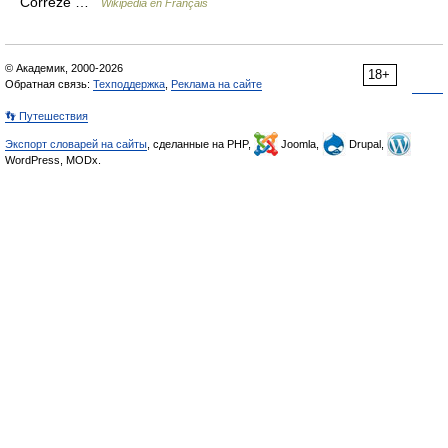
Corrèze …
Wikipédia en Français
© Академик, 2000-2026
18+
Обратная связь:
Техподдержка
,
Реклама на сайте
👣 Путешествия
Экспорт словарей на сайты
, сделанные на PHP,
Joomla,
Drupal,
WordPress, MODx.