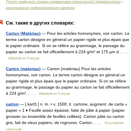
Русско-немецкий словарь нормативно-технической терминологии
>
расклеивание гофрированного картона
См. также в других словарях:
Carton (Matériau)
— Pour les articles homonymes, voir carton. Le
terme carton désigne en général un papier rigide et plus épais que
le papier ordinaire. Si on se réfère au grammage, le passage du
papier au carton se fait officiellement à 224 g/m² et 175 µm d… …
Wikipédia en Français
Carton (materiau)
— Carton (matériau) Pour les articles
homonymes, voir carton. Le terme carton désigne en général un
papier rigide et plus épais que le papier ordinaire. Si on se réfère
au grammage, le passage du papier au carton se fait officiellement
à 224 g/m²… …
Wikipédia en Français
carton
— [ kartɔ̃ ] n. m. • v. 1500; it. cartone, augment. de carta «
papier » 1 ♦ Feuille assez épaisse, faite de pâte à papier (papier
grossier ou ensemble de feuilles collées). Carton pâte ou carton
gris, fait de vieux papiers, de rognures. Carton… …
Encyclopédie
Universelle