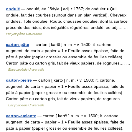
ondulé
— ondulé, ée [ ɔ̃dyle ] adj. • 1767; de onduler ♦ Qui
ondule, fait des courbes (surtout dans un plan vertical). Cheveux
ondulés. Tôle ondulée. Route, chaussée ondulée, dont la surface
présente des rides, des inégalités régulières. ondulé, ée adj.… …
Encyclopédie Universelle
carton-pâte
— carton [ kartɔ̃ ] n. m. • v. 1500; it. cartone,
augment. de carta « papier » 1 ♦ Feuille assez épaisse, faite de
pâte à papier (papier grossier ou ensemble de feuilles collées).
Carton pâte ou carton gris, fait de vieux papiers, de rognures.… …
Encyclopédie Universelle
carton-pierre
— carton [ kartɔ̃ ] n. m. • v. 1500; it. cartone,
augment. de carta « papier » 1 ♦ Feuille assez épaisse, faite de
pâte à papier (papier grossier ou ensemble de feuilles collées).
Carton pâte ou carton gris, fait de vieux papiers, de rognures.… …
Encyclopédie Universelle
carton-amiante
— carton [ kartɔ̃ ] n. m. • v. 1500; it. cartone,
augment. de carta « papier » 1 ♦ Feuille assez épaisse, faite de
pâte à papier (papier grossier ou ensemble de feuilles collées).