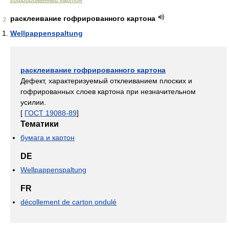
гофрированный картон
расклеивание гофрированного картона
2
Wellpappenspaltung
расклеивание гофрированного картона
Дефект, характеризуемый отклеиванием плоских и
гофрированных слоев картона при незначительном
усилии.
[
ГОСТ 19088-89
]
Тематики
бумага и картон
DE
Wellpappenspaltung
FR
décollement de carton ondulé