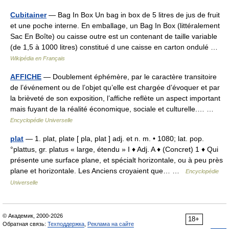
Cubitainer
— Bag In Box Un bag in box de 5 litres de jus de fruit
et une poche interne. En emballage, un Bag In Box (littéralement
Sac En Boîte) ou caisse outre est un contenant de taille variable
(de 1,5 à 1000 litres) constitué d une caisse en carton ondulé …
Wikipédia en Français
AFFICHE
— Doublement éphémère, par le caractère transitoire
de l’événement ou de l’objet qu’elle est chargée d’évoquer et par
la brièveté de son exposition, l’affiche reflète un aspect important
mais fuyant de la réalité économique, sociale et culturelle.… …
Encyclopédie Universelle
plat
— 1. plat, plate [ pla, plat ] adj. et n. m. • 1080; lat. pop.
°plattus, gr. platus « large, étendu » I ♦ Adj. A ♦ (Concret) 1 ♦ Qui
présente une surface plane, et spécialt horizontale, ou à peu près
plane et horizontale. Les Anciens croyaient que… …
Encyclopédie
Universelle
© Академик, 2000-2026
18+
Обратная связь:
Техподдержка
,
Реклама на сайте