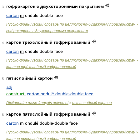
гофрокартон с двухсторонними покрытием
3
carton
m
ondulé double face
Русско-французский словарь по целлюлозно-бумажному производству
>
гофрокартон с двухсторонними покрытием
картон трёхслойный гофрированный
4
carton
m
ondulé double face
Русско-французский словарь по целлюлозно-бумажному производству
>
картон трёхслойный гофрированный
пятислойный картон
5
adj
construct.
carton ondulé double-double face
Dictionnaire russe-français universel
пятислойный картон
>
картон пятислойный гофрированный
6
carton
m
ondulé double-double face
Русско-французский словарь по целлюлозно-бумажному производству
>
картон пятислойный гофрированный