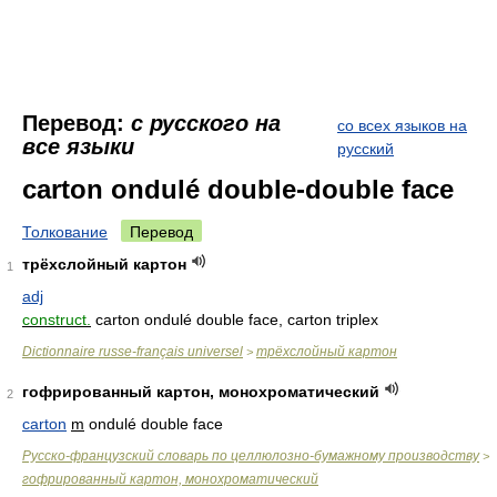
Перевод:
с русского на
со всех языков на
все языки
русский
carton ondulé double-double face
Толкование
Перевод
трёхслойный картон
1
adj
construct.
carton ondulé double face, carton triplex
Dictionnaire russe-français universel
трёхслойный картон
>
гофрированный картон, монохроматический
2
carton
m
ondulé double face
Русско-французский словарь по целлюлозно-бумажному производству
>
гофрированный картон, монохроматический