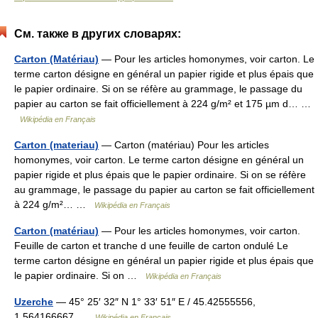
См. также в других словарях:
Carton (Matériau)
— Pour les articles homonymes, voir carton. Le
terme carton désigne en général un papier rigide et plus épais que
le papier ordinaire. Si on se réfère au grammage, le passage du
papier au carton se fait officiellement à 224 g/m² et 175 µm d… …
Wikipédia en Français
Carton (materiau)
— Carton (matériau) Pour les articles
homonymes, voir carton. Le terme carton désigne en général un
papier rigide et plus épais que le papier ordinaire. Si on se réfère
au grammage, le passage du papier au carton se fait officiellement
à 224 g/m²… …
Wikipédia en Français
Carton (matériau)
— Pour les articles homonymes, voir carton.
Feuille de carton et tranche d une feuille de carton ondulé Le
terme carton désigne en général un papier rigide et plus épais que
le papier ordinaire. Si on …
Wikipédia en Français
Uzerche
— 45° 25′ 32″ N 1° 33′ 51″ E / 45.42555556,
1.564166667 …
Wikipédia en Français