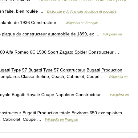
Dictionnaire
de
l
'
Academie
Francaise
,
8eme
edition
(
1935
)
en
faite
,
bien
roulée
…
Dictionnaire
du
Français
argotique
et
populaire
talante
de
1936
Constructeur
…
Wikipédia
en
Français
—
plaque
du
constructeur
automobile
de
1899
,
ex
…
Wikipédia
en
00
Alfa
Romeo
6C
1500
Sport
Zagato
Spider
Constructeur
…
ugatti
Type
57
Bugatti
Type
57
Constructeur
Bugatti
Production
xemplaires
Classe
Berline
,
Coach
,
Cabriolet
,
Coupé
…
Wikipédia
en
oyale
Bugatti
Royale
Coupé
Napoléon
Constructeur
…
Wikipédia
en
onstructeur
Bugatti
Production
totale
Environs
650
exemplaires
h
,
Cabriolet
,
Coupé
…
Wikipédia
en
Français