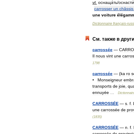
vt
.
оснаща́ть
/
оснасти́
carrosser
un
châssis
une
voiture
élégam
Dictionnaire
français
-
rus
См
.
также
в
друг
carrossée
—
CARRO
Il
nous
vint
une
carro
1798
carrossée
— (
ka
ro
s
•
Monseigneur
embr
transports
de
joie
,
qu
ennuyée
…
Dictionnair
CARROSSÉE
—
s
.
f
.
une
carrossée
de
pro
(
1835
)
CARROSSÉE
—
n
.
f
.
carrossée
de
provinci