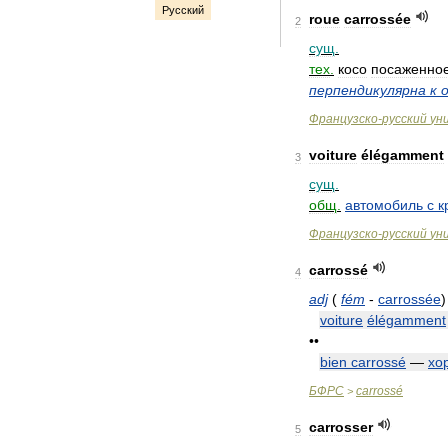
Русский
roue
carrossée
2
сущ
.
тех
.
косо
посаженно
перпендикулярна
к
Французско
-
русский
ун
voiture
élégamment
3
сущ
.
общ
.
автомобиль
с
к
Французско
-
русский
ун
carrossé
4
adj
(
fém
-
carrossée
)
voiture
élégamment
••
bien
carrossé
—
хо
БФРС
carrossé
>
carrosser
5