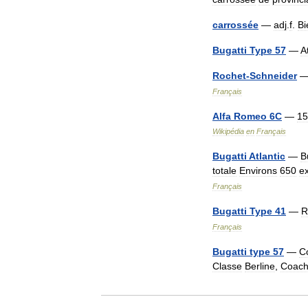
carrossée
—
adj
.
f
.
Bi
Bugatti
Type
57
—
A
Rochet
-
Schneider
Français
Alfa
Romeo
6C
—
15
Wikipédia
en
Français
Bugatti
Atlantic
—
B
totale
Environs
650
e
Français
Bugatti
Type
41
—
R
Français
Bugatti
type
57
—
C
Classe
Berline
,
Coac