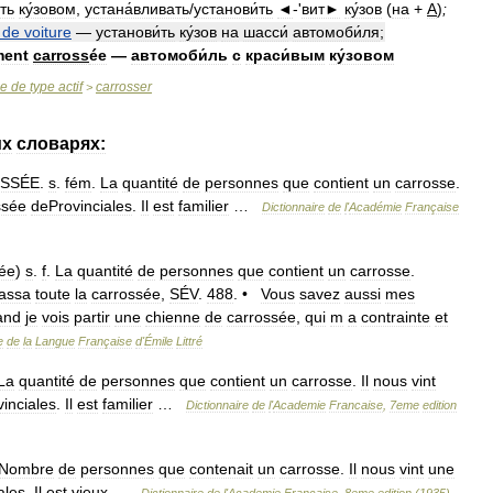
ть
ку́зовом
,
устана́вливать
/
установи́ть
◄
-'
вит►
ку́зов
(
на
+
A
)
;
de
voiture
—
установи́ть
ку́зов
на
шасси́
автомоби́ля
;
ment
carross
ée
—
автомоби́ль
с
краси́вым
ку́зовом
se
de
type
actif
carrosser
>
их
словарях:
SSÉE
.
s
.
fém
.
La
quantité
de
personnes
que
contient
un
carrosse
.
ssée
deProvinciales
.
Il
est
familier
…
Dictionnaire
de
l
'
Académie
Française
ée
)
s
.
f
.
La
quantité
de
personnes
que
contient
un
carrosse
.
assa
toute
la
carrossée
,
SÉV
.
488
. •
Vous
savez
aussi
mes
and
je
vois
partir
une
chienne
de
carrossée
,
qui
m
a
contrainte
et
e
de
la
Langue
Française
d
'
Émile
Littré
La
quantité
de
personnes
que
contient
un
carrosse
.
Il
nous
vint
vinciales
.
Il
est
familier
…
Dictionnaire
de
l
'
Academie
Francaise
,
7eme
edition
Nombre
de
personnes
que
contenait
un
carrosse
.
Il
nous
vint
une
ales
.
Il
est
vieux
…