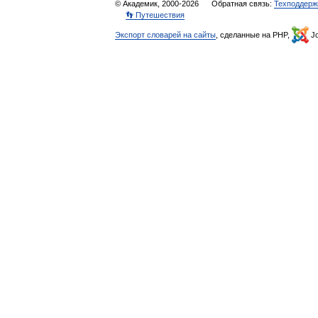
© Академик, 2000-2026
Обратная связь:
Техподдерж
👣 Путешествия
Экспорт словарей на сайты
, сделанные на PHP,
Jo