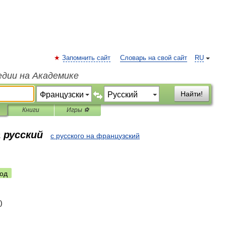
Запомнить сайт
Словарь на свой сайт
RU
едии на Академике
Найти!
Книги
Игры ⚽
 русский
с русского на французский
од
)