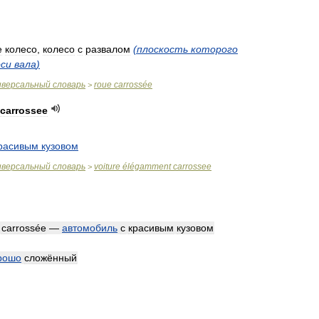
е
колесо
,
колесо
с
развалом
(
плоскость
которого
оси
вала
)
иверсальный
словарь
roue
carrossée
>
carrossee
расивым
кузовом
иверсальный
словарь
voiture
élégamment
carrossee
>
carrossée
—
автомобиль
с
красивым
кузовом
рошо
сложённый