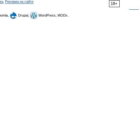
ка
,
Реклама на сайте
18+
omla,
Drupal,
WordPress, MODx.