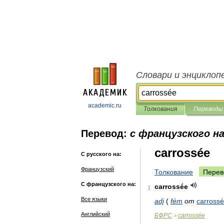
Словари и энциклоп
academic.ru
Толкования
Переводы
Перевод:
с французского на
carrossée
С русского на:
Французский
Толкование
Перев
С французского на:
carrossée
1
Все языки
adj
(
fém
от
carrossé
Английский
БФРС
carrossée
>