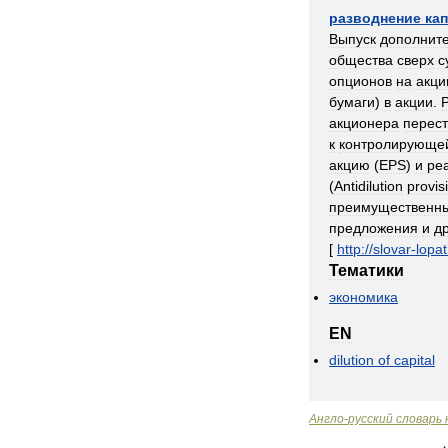
разводнение
ка
Выпуск
дополнит
общества
сверх
с
опционов
на
акци
бумаги
)
в
акции
.
Р
акционера
перест
к
контролирующе
акцию
(
EPS
)
и
ре
(
Antidilution
provis
преимущественн
предложения
и
д
[
http:
//
slovar
-
lopat
Тематики
экономика
EN
dilution
of
capital
Англо
-
русский
словарь