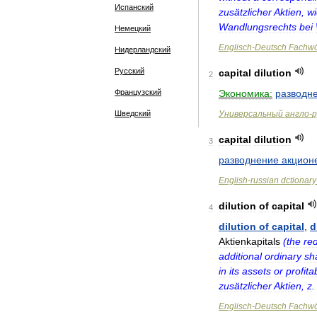
Испанский
zusätzlicher
Aktien
,
wi
Wandlungsrechts
bei
Немецкий
Englisch
-
Deutsch
Fachwö
Нидерландский
Русский
capital
dilution
2
Французский
Экономика:
разводн
Шведский
Универсальный
англо
-
р
capital
dilution
3
разводнение
акцион
English
-
russian
dctionary
dilution
of
capital
4
dilution
of
capital
,
d
Aktienkapitals
(
the
re
additional
ordinary
sh
in
its
assets
or
profitab
zusätzlicher
Aktien
,
z
Englisch
-
Deutsch
Fachwö