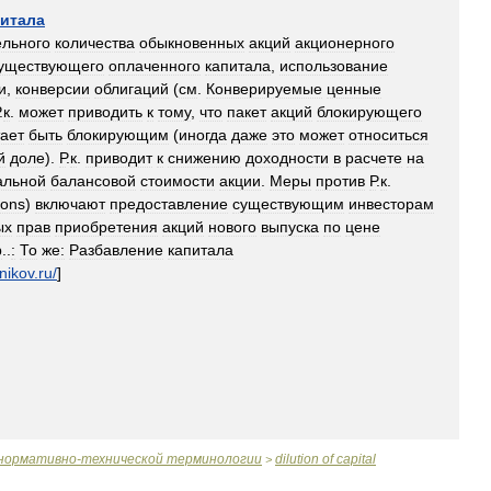
питала
ельного
количества
обыкновенных
акций
акционерного
уществующего
оплаченного
капитала
,
использование
и
,
конверсии
облигаций
(
см
.
Конверируемые
ценные
.
к
.
может
приводить
к
тому
,
что
пакет
акций
блокирующего
ает
быть
блокирующим
(
иногда
даже
это
может
относиться
й
доле
).
Р
.
к
.
приводит
к
снижению
доходности
в
расчете
на
альной
балансовой
стоимости
акции
.
Меры
против
Р
.
к
.
ions
)
включают
предоставление
существующим
инвесторам
ых
прав
приобретения
акций
нового
выпуска
по
цене
р
..
:
То
же:
Разбавление
капитала
nikov
.
ru
/
]
нормативно
-
технической
терминологии
dilution
of
capital
>