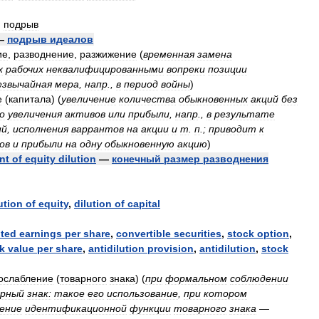
;
подрыв
—
подрыв
идеалов
ие
,
разводнение
,
разжижение
(
временная
замена
х
рабочих
неквалифицированными
вопреки
позиции
езвычайная
мера
,
напр
.,
в
период
войны
)
е
(
капитала
)
(
увеличение
количества
обыкновенных
акций
без
о
увеличения
активов
или
прибыли
,
напр
.,
в
результате
ий
,
исполнения
варрантов
на
акции
и
т
.
п
.;
приводит
к
ов
и
прибыли
на
одну
обыкновенную
акцию
)
nt
of
equity
dilution
—
конечный
размер
разводнения
ution
of
equity
,
dilution
of
capital
uted
earnings
per
share
,
convertible
securities
,
stock
option
,
k
value
per
share
,
antidilution
provision
,
antidilution
,
stock
ослабление
(
товарного
знака
)
(
при
формальном
соблюдении
рный
знак:
такое
его
использование
,
при
котором
ение
идентификационной
функции
товарного
знака
—