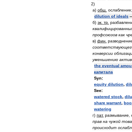
2
)
а
)
общ
.
ослабление
dilution
of
ideals
б
)
эк
.
тр
.
разбавлен
квалифицированны
профсоюзов
как
чр
в
)
фин
.
разводнени
соответствующег
конверсии
облигац
уменьшению
актив
the
eventual
amou
капитала
Syn:
equity
dilution
,
dil
See:
watered
stock
,
dil
share
warrant
,
boo
watering
г
)
пат
.
размывание
,
прав
на
чужой
това
происходит
ослабл