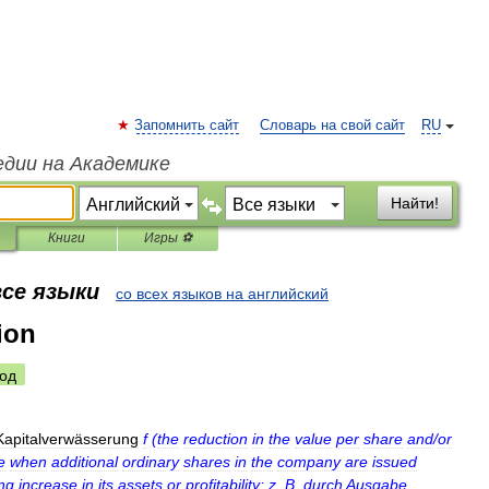
Запомнить сайт
Словарь на свой сайт
RU
едии на Академике
Найти!
Книги
Игры ⚽
все языки
со всех языков на английский
tion
од
Kapitalverwässerung
f
(
the
reduction
in
the
value
per
share
and
/
or
e
when
additional
ordinary
shares
in
the
company
are
issued
ng
increase
in
its
assets
or
profitability
;
z
.
B
.
durch
Ausgabe