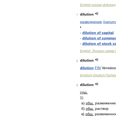
English
-
russian
dctionary
dilution
7
разводнение
(
капит
•
-
dilution
of
capital
-
dilution
of
commo
-
dilution
of
stock
v
English
_
Russian
capital
dilution
8
dilution
FIN
Verwäss
Englisch
-
Deutsch
Fachwö
dilution
9
сущ
.
1
)
а
)
общ
.
разжижение
б
)
общ
.
раствор
в
)
общ
.
разжиженно