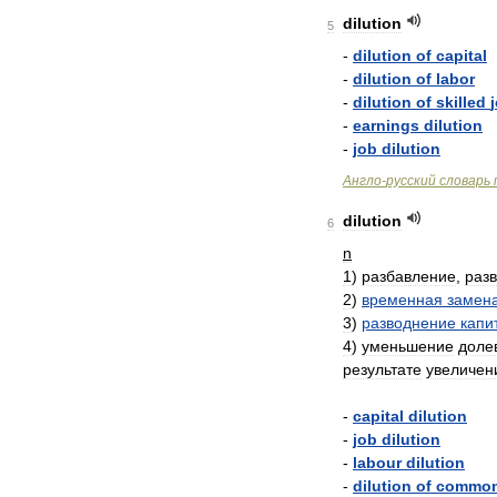
dilution
5
-
dilution
of
capital
-
dilution
of
labor
-
dilution
of
skilled
-
earnings
dilution
-
job
dilution
Англо
-
русский
словарь
dilution
6
n
1
)
разбавление
,
раз
2
)
временная
замен
3
)
разводнение
капи
4
)
уменьшение
доле
результате
увеличен
-
capital
dilution
-
job
dilution
-
labour
dilution
-
dilution
of
commo