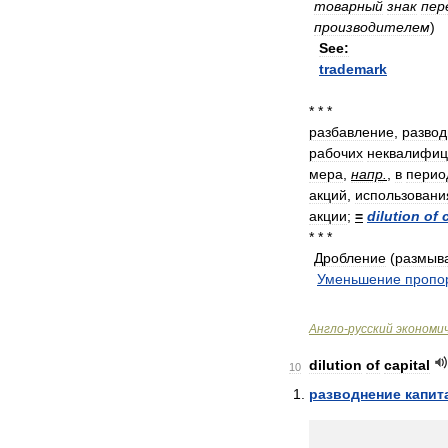
товарный
знак
пер
производителем
)
See:
trademark
* * *
разбавление
,
разво
рабочих
неквалифи
мера
,
напр
.
,
в
перио
акций
,
использовани
акции
;
=
dilution
of
* * *
Дробление
(
размыв
.
Уменьшение
пропо
.
Англо
-
русский
экономи
dilution
of
capital
10
разводнение
капит