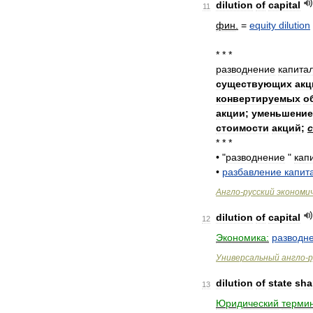
dilution
of
capital
11
фин
.
=
equity
dilution
* * *
разводнение
капитал
существующих
акц
конвертируемых
о
акции
;
уменьшение
стоимости
акций
;
* * *
•
"
разводнение
"
кап
•
разбавление
капит
Англо
-
русский
экономи
dilution
of
capital
12
Экономика:
разводн
Универсальный
англо
-
р
dilution
of
state
sha
13
Юридический
термин