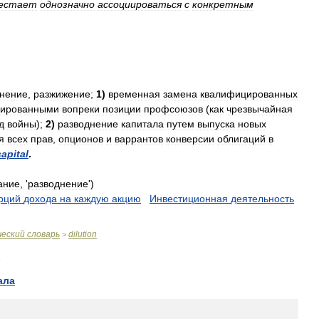
естает
однозначно
ассоциироваться
с
конкретным
днение
,
разжижение
;
1
)
временная
замена
квалифицированных
цированными
вопреки
позиции
профсоюзов
(
как
чрезвычайная
д
войны
);
2
)
разводнение
капитала
путем
выпуска
новых
я
всех
прав
,
опционов
и
варрантов
конверсии
облигаций
в
capital
.
ание
, '
разводнение
')
рций
дохода
на
каждую
акцию
.
Инвестиционная
деятельность
ческий
словарь
dilution
>
ала