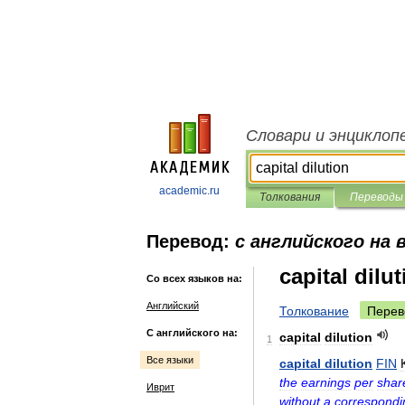
Словари и энциклоп
academic.ru
Толкования
Переводы
Перевод:
с английского на 
capital dilu
Со всех языков на:
Английский
Толкование
Перев
С английского на:
capital
dilution
1
Все языки
capital
dilution
FIN
the
earnings
per
shar
Иврит
without
a
correspondi