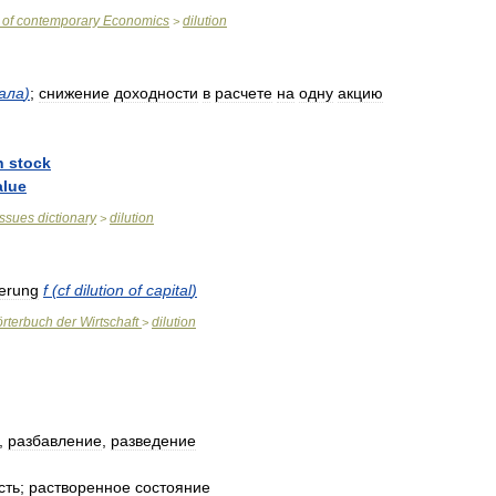
of
contemporary
Economics
dilution
>
ала
)
;
снижение
доходности
в
расчете
на
одну
акцию
n
stock
alue
issues
dictionary
dilution
>
erung
f
(
cf
dilution
of
capital
)
rterbuch
der
Wirtschaft
dilution
>
,
разбавление
,
разведение
сть
;
растворенное
состояние