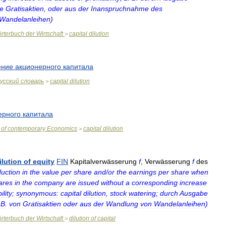
e
Gratisaktien
,
oder
aus
der
Inanspruchnahme
des
Wandelanleihen
)
rterbuch
der
Wirtschaft
capital
dilution
>
ение
акционерного
капитала
усский
словарь
capital
dilution
>
ерного
капитала
of
contemporary
Economics
capital
dilution
>
ilution
of
equity
FIN
Kapitalverwässerung
f
,
Verwässerung
f
des
duction
in
the
value
per
share
and
/
or
the
earnings
per
share
when
ares
in
the
company
are
issued
without
a
corresponding
increase
ility
;
synonymous:
capital
dilution
,
stock
watering
;
durch
Ausgabe
.
B
.
von
Gratisaktien
oder
aus
der
Wandlung
von
Wandelanleihen
)
rterbuch
der
Wirtschaft
dilution
of
capital
>