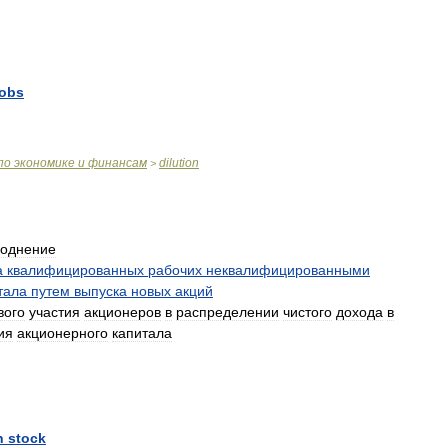
jobs
по
экономике
и
финансам
dilution
>
воднение
а
квалифицированных
рабочих
неквалифицированными
тала
путем
выпуска
новых
акций
вого
участия
акционеров
в
распределении
чистого
дохода
в
ия
акционерного
капитала
n
stock