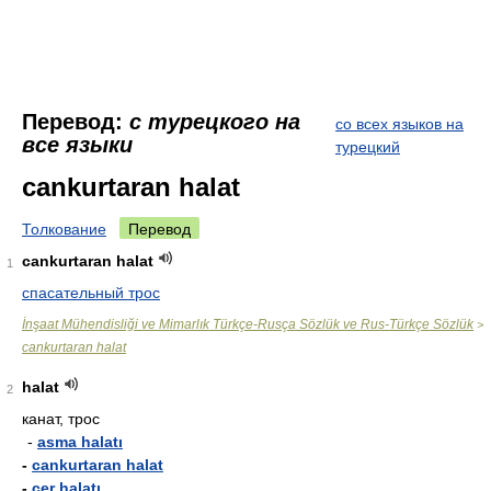
Перевод:
с турецкого на
со всех языков на
все языки
турецкий
cankurtaran halat
Толкование
Перевод
cankurtaran halat
1
спасательный трос
İnşaat Mühendisliği ve Mimarlık Türkçe-Rusça Sözlük ve Rus-Türkçe Sözlük
>
cankurtaran halat
halat
2
канат, трос
-
asma halatı
-
cankurtaran halat
-
cer halatı