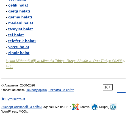
-
çelik halat
-
gergi halatı
-
germe halatı
-
madeni halat
-
taşıyıcı halat
-
tel halat
-
teleferik halatı
-
yassı halat
-
zincir halat
İnşaat Mühendisliği ve Mimarlık Türkçe-Rusça Sözlük ve Rus-Türkçe Sözlük
>
halat
© Академик, 2000-2026
18+
Обратная связь:
Техподдержка
,
Реклама на сайте
👣 Путешествия
Экспорт словарей на сайты
, сделанные на PHP,
Joomla,
Drupal,
WordPress, MODx.