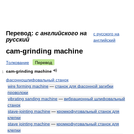
Перевод:
с английского на
с русского на
русский
английский
cam-grinding machine
Толкование
Перевод
cam-grinding machine
1
фасонношлифовальный станок
wire forming machine
—
станок для фасонной загибки
проволоки
vibrating sanding machine
—
вибрационный шлифовальный
станок
stave-jointing machine
—
кромкофуговальный станок для
клепки
stave jointing machine
—
кромкофуговальный станок для
клепки