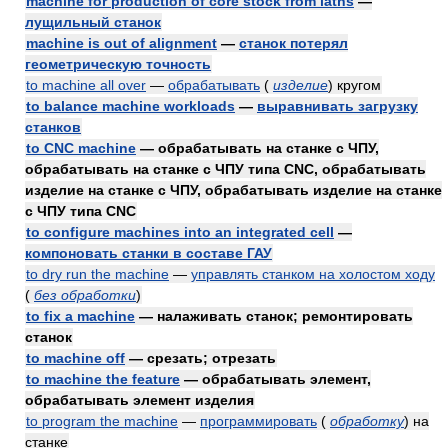
machine for production of core stock from laths
—
лущильный станок
machine is out of alignment
—
станок потерял
геометрическую точность
to machine all over
—
обрабатывать
(
изделие
)
кругом
to balance machine workloads
—
выравнивать загрузку
станков
to CNC machine
— обрабатывать на станке с ЧПУ,
обрабатывать на станке с ЧПУ типа CNC, обрабатывать
изделие на станке с ЧПУ, обрабатывать изделие на станке
с ЧПУ типа CNC
to configure machines into an integrated cell
—
компоновать станки в составе ГАУ
to dry run the machine
—
управлять станком на холостом ходу
(
без обработки
)
to fix a machine
— налаживать станок; ремонтировать
станок
to machine off
— срезать; отрезать
to machine the feature
— обрабатывать элемент,
обрабатывать элемент изделия
to program the machine
—
программировать
(
обработку
)
на
станке