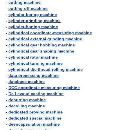
-
cutting machine
-
cutting-off machine
-
cylinder-boring machine
-
cylinder-grinding machine
-
cylinder-honing machine
-
cylindrical coordinate-measuring machine
-
cylindrical external grinding machine
-
cylindrical gear hobbing machine
-
cylindrical gear shaping machine
-
cylindrical rotor machine
-
cylindrical turning machine
-
cylindrical-die thread-rolling machine
-
data processing machine
-
database machine
-
DCC coordinate measuring machine
-
De Levaud casting machine
-
deburring machine
-
decoiling machine
-
dedicated proving machine
-
dedicated special machine
-
deencapsulation machine