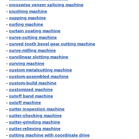
-
crosswise veneer splicing machine
-
crushing machine
-
cupping machine
-
curling machine
-
curtain coating machine
-
curve-cutting machine
-
curved tooth bevel gear cutting machine
-
curve-milling machine
-
curvilinear slotting machine
-
curving machine
-
custom metalcutting machine
-
custom-assembled machine
-
custom-build machine
-
customized machine
-
cutoff band machine
-
cutoff machine
-
cutter inspection machine
-
cutter-checking machine
-
cutter-grinding machine
-
cutter-relieving machine
-
cutting machine with coordinate drive