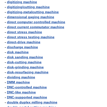
-
digitizing machine
-
digitizing/cutting machine
-
digitizing-metalcutting machine
-
dimensional gaging machine
-
direct computer controlled machine
-
direct current commutator machine
-
direct stress machine
-
direct stress testing machine
-
direct-drive machine
-
discharge machine
-
disk machine
-
disk sanding machine
-
disk-cutting machine
-
disk-grinding machine
-
disk-resurfacing machine
-
dividing machine
-
DMM machine
-
DNC-controlled machine
-
DNC-like machine
-
DNC-supported machine
-
double duplex milling machine