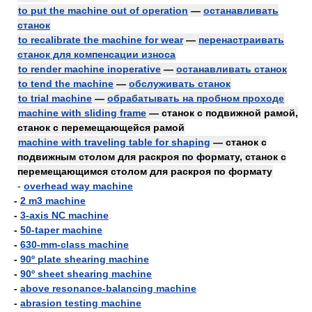
to put the machine out of operation
—
останавливать
станок
to recalibrate the machine for wear
—
перенастраивать
станок для компенсации износа
to render machine inoperative
—
останавливать станок
to tend the machine
—
обслуживать станок
to trial machine
—
обрабатывать на пробном проходе
machine with sliding frame
— станок с подвижной рамой,
станок с перемещающейся рамой
machine with traveling table for shaping
— станок с
подвижным столом для раскроя по формату, станок с
перемещающимся столом для раскроя по формату
-
overhead way machine
-
2 m3 machine
-
3-axis NC machine
-
50-taper machine
-
630-mm-class machine
-
90º plate shearing machine
-
90º sheet shearing machine
-
above resonance-balancing machine
-
abrasion testing machine