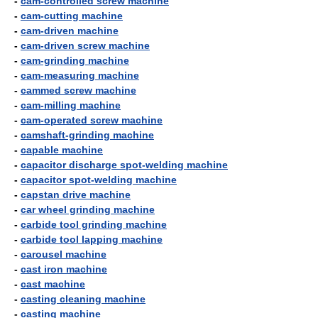
-
cam-controlled screw machine
-
cam-cutting machine
-
cam-driven machine
-
cam-driven screw machine
-
cam-grinding machine
-
cam-measuring machine
-
cammed screw machine
-
cam-milling machine
-
cam-operated screw machine
-
camshaft-grinding machine
-
capable machine
-
capacitor discharge spot-welding machine
-
capacitor spot-welding machine
-
capstan drive machine
-
car wheel grinding machine
-
carbide tool grinding machine
-
carbide tool lapping machine
-
carousel machine
-
cast iron machine
-
cast machine
-
casting cleaning machine
-
casting machine