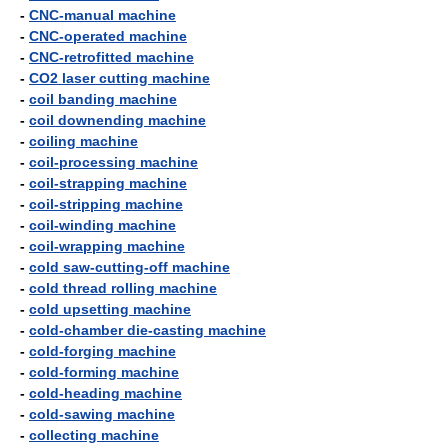
-
CNC-manual machine
-
CNC-operated machine
-
CNC-retrofitted machine
-
CO2 laser cutting machine
-
coil banding machine
-
coil downending machine
-
coiling machine
-
coil-processing machine
-
coil-strapping machine
-
coil-stripping machine
-
coil-winding machine
-
coil-wrapping machine
-
cold saw-cutting-off machine
-
cold thread rolling machine
-
cold upsetting machine
-
cold-chamber die-casting machine
-
cold-forging machine
-
cold-forming machine
-
cold-heading machine
-
cold-sawing machine
-
collecting machine