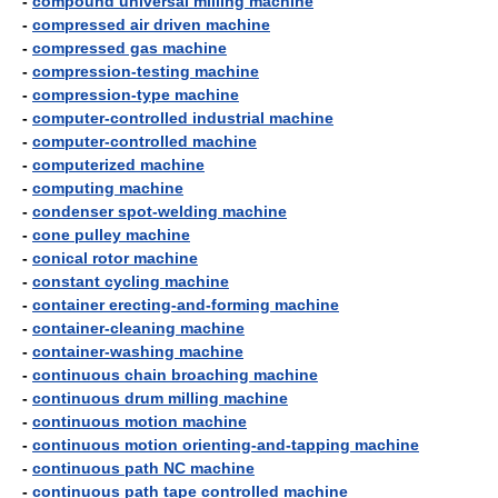
-
compound universal milling machine
-
compressed air driven machine
-
compressed gas machine
-
compression-testing machine
-
compression-type machine
-
computer-controlled industrial machine
-
computer-controlled machine
-
computerized machine
-
computing machine
-
condenser spot-welding machine
-
cone pulley machine
-
conical rotor machine
-
constant cycling machine
-
container erecting-and-forming machine
-
container-cleaning machine
-
container-washing machine
-
continuous chain broaching machine
-
continuous drum milling machine
-
continuous motion machine
-
continuous motion orienting-and-tapping machine
-
continuous path NC machine
-
continuous path tape controlled machine