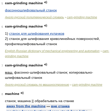
cam-grinding machine
5
фасонношлифовальный станок
Англо русский политехнический словарь
cam-grinding machine
>
cam-grinding machine
6
1)
станок для шлифования кулачков
2)
станок для шлифования криволинейных поверхностей,
профилешлифовальный станок
English-Russian dictionary of mechanical engineering and automation
cam-
>
grinding machine
cam-grinding machine
7
маш.
фасонно-шлифовальный станок; копировально-
шлифовальный станок
Англо-русский словарь по машиностроению
cam-grinding machine
>
machine
8
станок; машина || обрабатывать на станке
away from the machine
—
вне станка