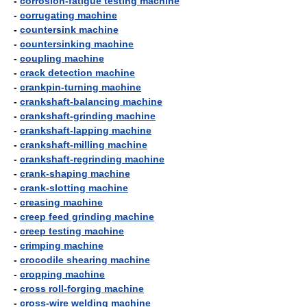
-
corrosion-fatigue testing machine
-
corrugating machine
-
countersink machine
-
countersinking machine
-
coupling machine
-
crack detection machine
-
crankpin-turning machine
-
crankshaft-balancing machine
-
crankshaft-grinding machine
-
crankshaft-lapping machine
-
crankshaft-milling machine
-
crankshaft-regrinding machine
-
crank-shaping machine
-
crank-slotting machine
-
creasing machine
-
creep feed grinding machine
-
creep testing machine
-
crimping machine
-
crocodile shearing machine
-
cropping machine
-
cross roll-forging machine
-
cross-wire welding machine