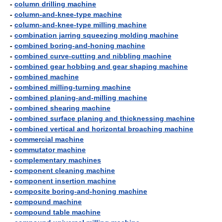
-
column drilling machine
-
column-and-knee-type machine
-
column-and-knee-type milling machine
-
combination jarring squeezing molding machine
-
combined boring-and-honing machine
-
combined curve-cutting and nibbling machine
-
combined gear hobbing and gear shaping machine
-
combined machine
-
combined milling-turning machine
-
combined planing-and-milling machine
-
combined shearing machine
-
combined surface planing and thicknessing machine
-
combined vertical and horizontal broaching machine
-
commercial machine
-
commutator machine
-
complementary machines
-
component cleaning machine
-
component insertion machine
-
composite boring-and-honing machine
-
compound machine
-
compound table machine