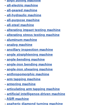
-
align boring machine
-
all-electric machine
-
all-geared machine
-
all-hydraulic machine
-
all-purpose machine
-
all-steel machine
-
alterating impact testing machine
-
alterating stress testing machine
-
aluminum machine
-
analog machine
-
ancillary inspection machine
-
angle straightening machine
-
angle-bending machine
-
angle-iron bending machine
-
angle-iron shearing machine
-
anthropomorphic machine
-
arm tapping machine
-
armoring machine
-
articulating arm tapping machine
-
artificial intelligence-driven machine
-
AS/R machine
-
aspheric diamond turning machine