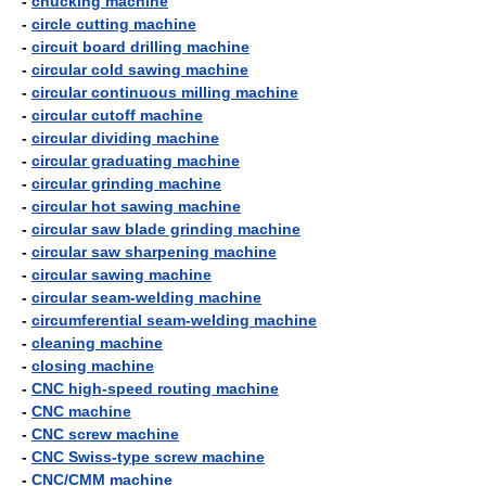
-
chucking machine
-
circle cutting machine
-
circuit board drilling machine
-
circular cold sawing machine
-
circular continuous milling machine
-
circular cutoff machine
-
circular dividing machine
-
circular graduating machine
-
circular grinding machine
-
circular hot sawing machine
-
circular saw blade grinding machine
-
circular saw sharpening machine
-
circular sawing machine
-
circular seam-welding machine
-
circumferential seam-welding machine
-
cleaning machine
-
closing machine
-
CNC high-speed routing machine
-
CNC machine
-
CNC screw machine
-
CNC Swiss-type screw machine
-
CNC/CMM machine