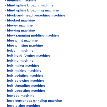
-
blending machine
-
blind spline broach machine
-
blind spline broaching machine
-
block-and-head broaching machine
-
blocked machine
-
blower machine
-
blowing machine
-
blow-ramming molding machine
-
blue-print machine
-
blue-printing machine
-
bobbin machine
-
bolt head forging machine
-
bolting machine
-
bolt-maker machine
-
bolt-making machine
-
bolt-pointing machine
-
bolt-screwing machine
-
bolt-threading machine
-
bolt-upsetting machine
-
bonded machine
-
bore centerless grinding machine
-
bore-sizing machine