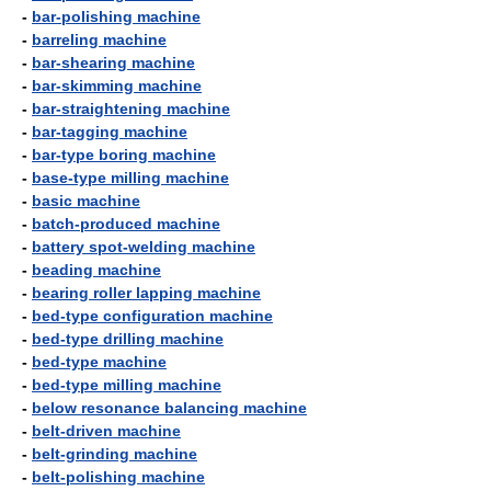
-
bar-polishing machine
-
barreling machine
-
bar-shearing machine
-
bar-skimming machine
-
bar-straightening machine
-
bar-tagging machine
-
bar-type boring machine
-
base-type milling machine
-
basic machine
-
batch-produced machine
-
battery spot-welding machine
-
beading machine
-
bearing roller lapping machine
-
bed-type configuration machine
-
bed-type drilling machine
-
bed-type machine
-
bed-type milling machine
-
below resonance balancing machine
-
belt-driven machine
-
belt-grinding machine
-
belt-polishing machine