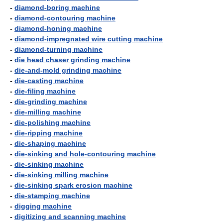
-
diamond-boring machine
-
diamond-contouring machine
-
diamond-honing machine
-
diamond-impregnated wire cutting machine
-
diamond-turning machine
-
die head chaser grinding machine
-
die-and-mold grinding machine
-
die-casting machine
-
die-filing machine
-
die-grinding machine
-
die-milling machine
-
die-polishing machine
-
die-ripping machine
-
die-shaping machine
-
die-sinking and hole-contouring machine
-
die-sinking machine
-
die-sinking milling machine
-
die-sinking spark erosion machine
-
die-stamping machine
-
digging machine
-
digitizing and scanning machine