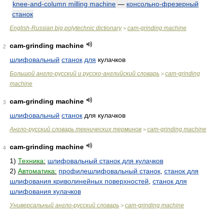
knee-and-column milling machine
—
консольно-фрезерный
станок
English-Russian big polytechnic dictionary
cam-grinding machine
>
cam-grinding machine
2
шлифовальный
станок
для
кулачков
Большой англо-русский и русско-английский словарь
cam-grinding
>
machine
cam-grinding machine
3
шлифовальный
станок
для кулачков
Англо-русский словарь технических терминов
cam-grinding machine
>
cam-grinding machine
4
1)
Техника:
шлифовальный станок для кулачков
2)
Автоматика:
профилешлифовальный станок
,
станок для
шлифования криволинейных поверхностей
,
станок для
шлифования кулачков
Универсальный англо-русский словарь
cam-grinding machine
>