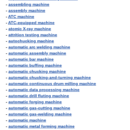
-
assembling machine
-
assembly machine
-
ATC machine
-
ATC-equipped machine
-
atomic X-ray machine
-
attrition testing machine
-
autochucking machine
-
automatic arc welding machine
-
automatic assembly machine
-
automatic bar machine
-
automatic buffing machine
-
automatic chucking machine
-
automatic chucking-and-turning machine
-
automatic continuous drum milling machine
-
automatic data processing machine
-
automatic drill fluting machine
-
automatic forging machine
-
automatic gas-cutting machine
-
automatic gas-welding machine
-
automatic machine
-
automatic metal forming machine