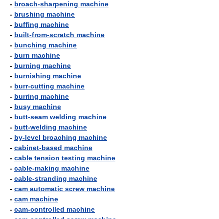
-
broach-sharpening machine
-
brushing machine
-
buffing machine
-
built-from-scratch machine
-
bunching machine
-
burn machine
-
burning machine
-
burnishing machine
-
burr-cutting machine
-
burring machine
-
busy machine
-
butt-seam welding machine
-
butt-welding machine
-
by-level broaching machine
-
cabinet-based machine
-
cable tension testing machine
-
cable-making machine
-
cable-stranding machine
-
cam automatic screw machine
-
cam machine
-
cam-controlled machine