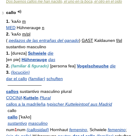
Dos buenos callos me han nacido, el uno en la boca, el otro en el oído
callo
3
1.
'kaʎo
m
MED
Hühnerauge
n
2.
'kaʎo
m/pl
(
pedazos de las entrañas del ganado
)
GAST
Kaldaunen
f/pl
sustantivo masculino
1.
[dureza]
Schwiele
die
[en pie]
Hühnerauge
das
2.
(familiar & figurado)
[persona fea]
Vogelscheuche
die
3.
(locución)
dar el callo
(familiar)
schuften
————————
callos
sustantivo masculino plural
COCINA
Kutteln
Plural
callos a la madrileña
typischer Kutteleintopf aus Madrid
callo
callo
['kaλo]
sustantivo
masculino
num
1
num
(callosidad)
Hornhaut
femenino
, Schwiele
femenino
;