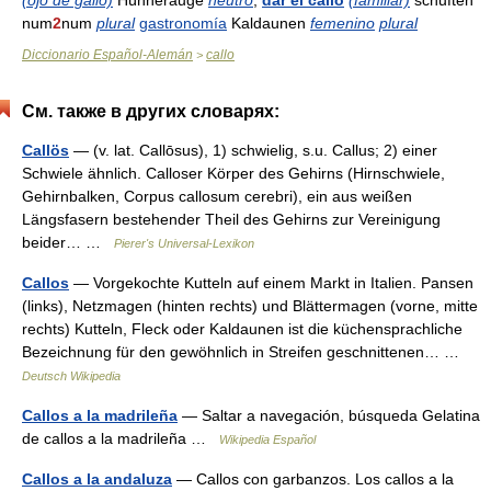
(ojo de gallo)
Hühnerauge
neutro
;
dar el callo
(familiar)
schuften
num
2
num
plural
gastronomía
Kaldaunen
femenino
plural
Diccionario Español-Alemán
callo
>
См. также в других словарях:
Callös
— (v. lat. Callōsus), 1) schwielig, s.u. Callus; 2) einer
Schwiele ähnlich. Calloser Körper des Gehirns (Hirnschwiele,
Gehirnbalken, Corpus callosum cerebri), ein aus weißen
Längsfasern bestehender Theil des Gehirns zur Vereinigung
beider… …
Pierer's Universal-Lexikon
Callos
— Vorgekochte Kutteln auf einem Markt in Italien. Pansen
(links), Netzmagen (hinten rechts) und Blättermagen (vorne, mitte
rechts) Kutteln, Fleck oder Kaldaunen ist die küchensprachliche
Bezeichnung für den gewöhnlich in Streifen geschnittenen… …
Deutsch Wikipedia
Callos a la madrileña
— Saltar a navegación, búsqueda Gelatina
de callos a la madrileña …
Wikipedia Español
Callos a la andaluza
— Callos con garbanzos. Los callos a la