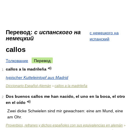
Перевод:
с испанского на
с немецкого на
немецкий
испанский
callos
Толкование
Перевод
callos a la madrileña
1
typischer Kutteleintopf aus Madrid
Diccionario Español-Alemán
callos a la madrileña
>
Dos buenos callos me han nacido, el uno en la boca, el otro
2
en el oído
Zwei dicke Schwielen sind mir gewachsen: eine am Mund, eine
am Ohr.
Proverbios, refranes y dichos españoles con sus equivalencias en alemán
>