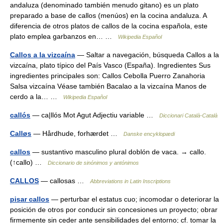
andaluza (denominado también menudo gitano) es un plato
preparado a base de callos (menúos) en la cocina andaluza. A
diferencia de otros platos de callos de la cocina española, este
plato emplea garbanzos en… …
Wikipedia Español
Callos a la vizcaína
— Saltar a navegación, búsqueda Callos a la
vizcaína, plato típico del País Vasco (España). Ingredientes Sus
ingredientes principales son: Callos Cebolla Puerro Zanahoria
Salsa vizcaína Véase también Bacalao a la vizcaína Manos de
cerdo a la… …
Wikipedia Español
callós
— ca|llós Mot Agut Adjectiu variable …
Diccionari Català-Català
Calløs
— Hårdhude, forhærdet …
Danske encyklopædi
callos
— sustantivo masculino plural doblón de vaca. → callo.
(↑callo) …
Diccionario de sinónimos y antónimos
CALLOS
— callosas …
Abbreviations in Latin Inscriptions
pisar callos
— perturbar el estatus cuo; incomodar o deteriorar la
posición de otros por conducir sin concesiones un proyecto; obrar
firmemente sin ceder ante sensibilidades del entorno; cf. tomar la