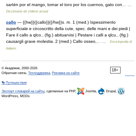
sartén por el mango, tomar el toro por los cuernos, gato con… …
Diccionario de chileno actual
callo
— {{hw}}{{callo}}{{/hw}}s. m. 1 (med.) Ispessimento
superficiale e circoscritto della cute, spec. delle mani e dei piedi |
Fare il callo a qlco., (fig.) abituarvisi | Pestare i calli a qlcu., (fig.)
causargli grave molestia. 2 (med.) Callo osseo,… …
Enciclopedia di
italiano
© Академик, 2000-2026
18+
Обратная связь:
Техподдержка
,
Реклама на сайте
👣 Путешествия
Экспорт словарей на сайты
, сделанные на PHP,
Joomla,
Drupal,
WordPress, MODx.