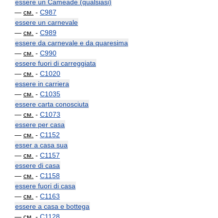
essere un Cameade (qualsiasi)
—
см.
-
C987
essere un carnevale
—
см.
-
C989
essere da carnevale e da quaresima
—
см.
-
C990
essere fuori di carreggiata
—
см.
-
C1020
essere in carriera
—
см.
-
C1035
essere carta conosciuta
—
см.
-
C1073
essere per casa
—
см.
-
C1152
esser a casa sua
—
см.
-
C1157
essere di casa
—
см.
-
C1158
essere fuori di casa
—
см.
-
C1163
essere a casa e bottega
—
см.
-
C1128