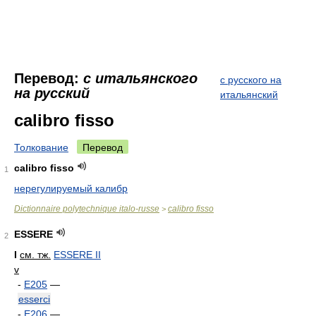
Перевод:
с итальянского
с русского на
на русский
итальянский
calibro fisso
Толкование
Перевод
calibro fisso
1
нерегулируемый калибр
Dictionnaire polytechnique italo-russe
calibro fisso
>
ESSERE
2
I
см. тж.
ESSERE II
v
-
E205
—
esserci
-
E206
—