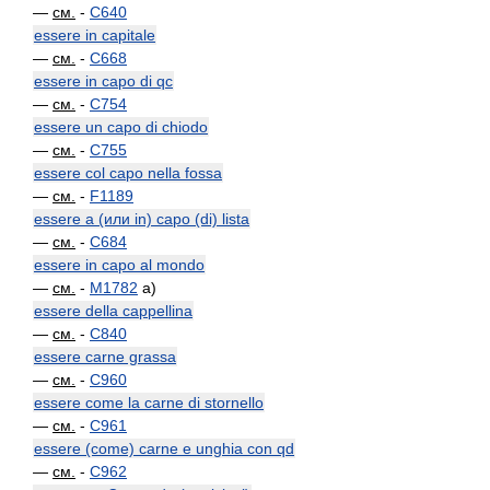
—
см.
-
C640
essere in capitale
—
см.
-
C668
essere in capo di qc
—
см.
-
C754
essere un capo di chiodo
—
см.
-
C755
essere col capo nella fossa
—
см.
-
F1189
essere a (или in) capo (di) lista
—
см.
-
C684
essere in capo al mondo
—
см.
-
M1782
a)
essere della cappellina
—
см.
-
C840
essere carne grassa
—
см.
-
C960
essere come la carne di stornello
—
см.
-
C961
essere (come) carne e unghia con qd
—
см.
-
C962