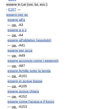
essere in Lei (voi, lui, ecc.)
-
E207
—
esserci per qc
essere all'a
—
см.
-A3
essere a e z
—
см.
-A4
essere all'ablativo (assoluto)
—
см.
-A41
essere per acca
—
см.
-A49
essere acconcio come i peperoni
—
см.
-A87
essere Achille sotto la tenda
—
см.
-A101
essere in acque basse
—
см.
-A105
essere acqua chiara
—
см.
-A152
essere come l'acqua e il fuoco
—
см.
-A153