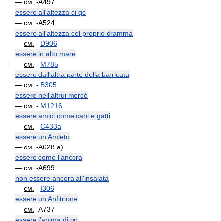
—
см.
-A497
essere all'altezza di qc
—
см.
-A524
essere all'altezza del proprio dramma
—
см.
-
D906
essere in alto mare
—
см.
-
M785
essere dall'altra parte della barricata
—
см.
-
B305
essere nell'altrui mercé
—
см.
-
M1216
essere amici come cani e gatti
—
см.
-
C433a
essere un Amleto
—
см.
-A628 a)
essere come l'ancora
—
см.
-A699
non essere ancora all'insalata
—
см.
-
I306
essere un Anfitrione
—
см.
-A737
essere l'anima di qc