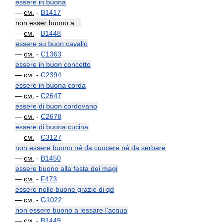
essere in buona
—
см.
-
B1417
non esser buono a...
—
см.
-
B1448
essere su buon cavallo
—
см.
-
C1363
essere in buon concetto
—
см.
-
C2394
essere in buona corda
—
см.
-
C2647
essere di buon cordovano
—
см.
-
C2678
essere di buona cucina
—
см.
-
C3127
non essere buono né da cuocere né da serbare
—
см.
-
B1450
essere buono alla festa dei magi
—
см.
-
F473
essere nelle buone grazie di qd
—
см.
-
G1022
non essere buono a lessare l'acqua
—
см.
-
B1449