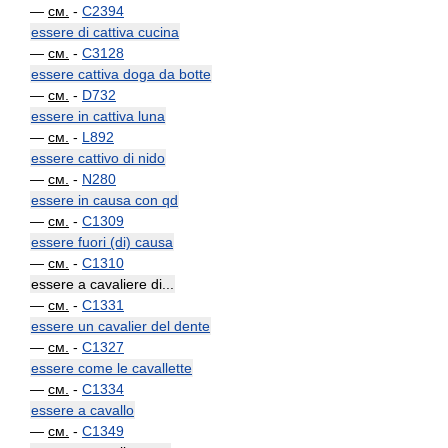
—
см.
-
C2394
essere di cattiva cucina
—
см.
-
C3128
essere cattiva doga da botte
—
см.
-
D732
essere in cattiva luna
—
см.
-
L892
essere cattivo di nido
—
см.
-
N280
essere in causa con qd
—
см.
-
C1309
essere fuori (di) causa
—
см.
-
C1310
essere a cavaliere di...
—
см.
-
C1331
essere un cavalier del dente
—
см.
-
C1327
essere come le cavallette
—
см.
-
C1334
essere a cavallo
—
см.
-
C1349