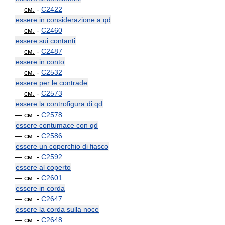
—
см.
-
C2422
essere in considerazione a qd
—
см.
-
C2460
essere sui contanti
—
см.
-
C2487
essere in conto
—
см.
-
C2532
essere per le contrade
—
см.
-
C2573
essere la controfigura di qd
—
см.
-
C2578
essere contumace con qd
—
см.
-
C2586
essere un coperchio di fiasco
—
см.
-
C2592
essere al coperto
—
см.
-
C2601
essere in corda
—
см.
-
C2647
essere la corda sulla noce
—
см.
-
C2648