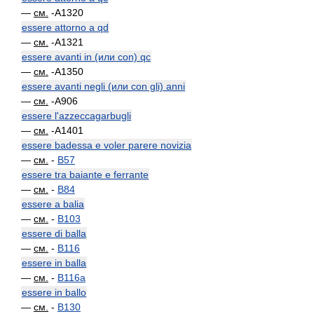
—
см.
-A1320
essere attorno a qd
—
см.
-A1321
essere avanti in (или con) qc
—
см.
-A1350
essere avanti negli (или con gli) anni
—
см.
-A906
essere l'azzeccagarbugli
—
см.
-A1401
essere badessa e voler parere novizia
—
см.
-
B57
essere tra baiante e ferrante
—
см.
-
B84
essere a balia
—
см.
-
B103
essere di balla
—
см.
-
B116
essere in balla
—
см.
-
B116a
essere in ballo
—
см.
-
B130