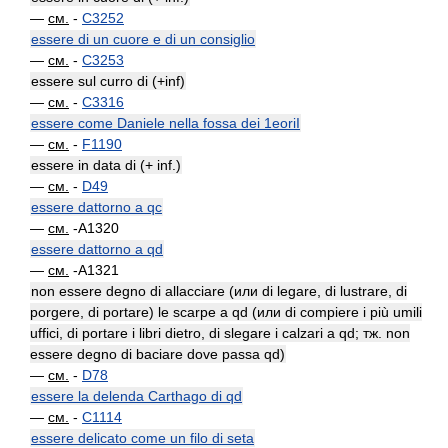
—
см.
-
C3252
essere di un cuore e di un consiglio
—
см.
-
C3253
essere sul curro di (+inf)
—
см.
-
C3316
essere come Daniele nella fossa dei 1eoriI
—
см.
-
F1190
essere in data di (+ inf.)
—
см.
-
D49
essere dattorno a qc
—
см.
-A1320
essere dattorno a qd
—
см.
-A1321
non essere degno di allacciare (или di legare, di lustrare, di
porgere, di portare) le scarpe a qd (или di compiere i più umili
uffici, di portare i libri dietro, di slegare i calzari a qd; тж. non
essere degno di baciare dove passa qd)
—
см.
-
D78
essere la delenda Carthago di qd
—
см.
-
C1114
essere delicato come un filo di seta