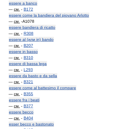
essere a banco
—
см.
-
B172
essere come la bandiera del piovano Arlotto
—
см.
-A1078
essere bandiera di ricatto
—
см.
-
R308
essere al (или in) bando
—
см.
-
B207
essere in basso
—
см.
-
B310
essere di bassa lega
—
см.
-
L293
essere da basto e da sella
—
см.
-
B321
essere come al battesimo il compare
—
см.
-
B355
essere fra i beati
—
см.
-
B377
essere becco
—
см.
-
B404
esser becco e bastonato