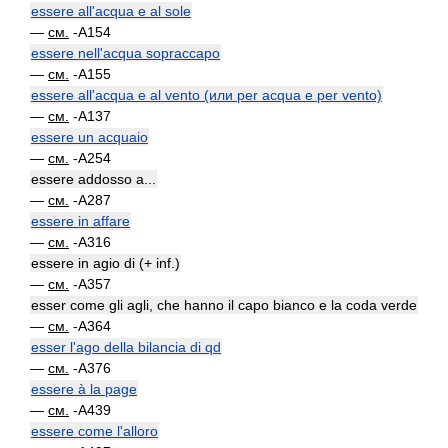
essere all'acqua e al sole
—
см.
-A154
essere nell'acqua sopraccapo
—
см.
-A155
essere all'acqua e al vento (или per acqua e per vento)
—
см.
-A137
essere un acquaio
—
см.
-A254
essere addosso a...
—
см.
-A287
essere in affare
—
см.
-A316
essere in agio di (+ inf.)
—
см.
-A357
esser come gli agli, che hanno il capo bianco e la coda verde
—
см.
-A364
esser l'ago della bilancia di qd
—
см.
-A376
essere à la page
—
см.
-A439
essere come l'alloro