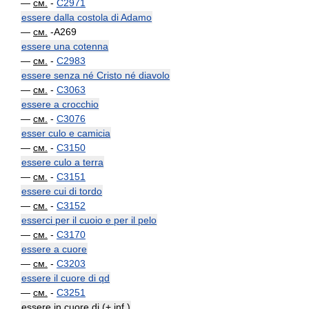
—
см.
-
C2971
essere dalla costola di Adamo
—
см.
-A269
essere una cotenna
—
см.
-
C2983
essere senza né Cristo né diavolo
—
см.
-
C3063
essere a crocchio
—
см.
-
C3076
esser culo e camicia
—
см.
-
C3150
essere culo a terra
—
см.
-
C3151
essere cui di tordo
—
см.
-
C3152
esserci per il cuoio e per il pelo
—
см.
-
C3170
essere a cuore
—
см.
-
C3203
essere il cuore di qd
—
см.
-
C3251
essere in cuore di (+ inf.)