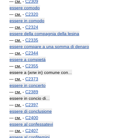
—
см.
-
C2309
essere comodo
—
см.
-
C2320
essere in comodo
—
см.
-
C2324
essere della compagnia della lesina
—
см.
-
C2335
essere compare a una somma di denaro
—
см.
-
C2344
essere a compietà
—
см.
-
C2355
essere a (или in) comune con...
—
см.
-
C2373
essere in concerto
—
см.
-
C2389
essere in concio di...
—
см.
-
C2397
essere di conclusione
—
см.
-
C2400
essere al confessatevi
—
см.
-
C2407
essere al confitemini