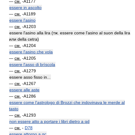
—
см.
-A1177
essere in ascolto
—
см.
-A1189
essere l'asino
—
см.
-A1203
essere l'asino alla lira (тж. essere come l'asino al suon della lira
или della cetra)
—
см.
-A1204
essere l'asino che vola
—
см.
-A1205
essere l'asso di brìscola
—
см.
-A1279
essere asso fisso in...
—
см.
-A1267
essere alle aste
—
см.
-A1286
essere come l'astrologo di Brozzi che indovinava le merde al
tasto
—
см.
-A1293
non essere atto a portare i libri dietro a qd
—
см.
-
D78
essere attorno a qc