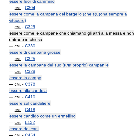
essere fuor di cammino
—
см.
-
C304
essere come la campana del bargello (che s(u)ona sempre a
vitupero)
—
см.
-
C329
essere come le campane che chiamano gli altri alla messa e non
entrano in chiesa
—
см.
-
C330
essere di campane grosse
—
см.
-
C325
essere la campana del suo (или proprio) campanile
—
см.
-
C328
essere in campo
—
см.
-
C378
essere alla candela
—
см.
-
C410
essere sul candeliere
—
см.
-
C418
essere candido come un ermellino
—
см.
-
E132
essere dei cani
—
см.
-
C454