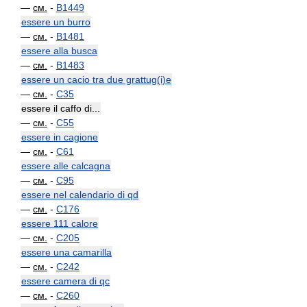
—
см.
-
B1449
essere un burro
—
см.
-
B1481
essere alla busca
—
см.
-
B1483
essere un cacio tra due grattug(i)e
—
см.
-
C35
essere il caffo di...
—
см.
-
C55
essere in cagione
—
см.
-
C61
essere alle calcagna
—
см.
-
C95
essere nel calendario di qd
—
см.
-
C176
essere 111 calore
—
см.
-
C205
essere una camarilla
—
см.
-
C242
essere camera di qc
—
см.
-
C260