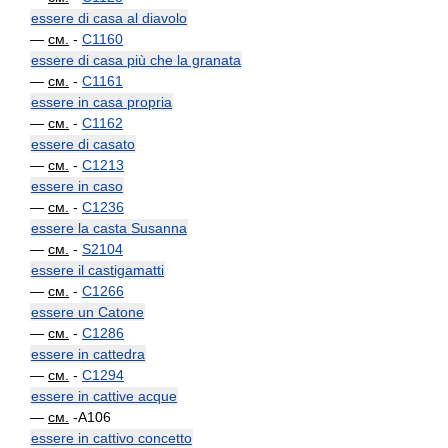
essere di casa al diavolo
—
см.
-
C1160
essere di casa più che la granata
—
см.
-
C1161
essere in casa propria
—
см.
-
C1162
essere di casato
—
см.
-
C1213
essere in caso
—
см.
-
C1236
essere la casta Susanna
—
см.
-
S2104
essere il castigamatti
—
см.
-
C1266
essere un Catone
—
см.
-
C1286
essere in cattedra
—
см.
-
C1294
essere in cattive acque
—
см.
-A106
essere in cattivo concetto