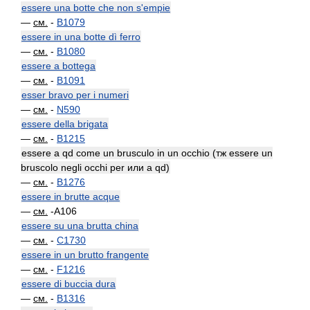
essere una botte che non s'empie
—
см.
-
B1079
essere in una botte dì ferro
—
см.
-
B1080
essere a bottega
—
см.
-
B1091
esser bravo per i numeri
—
см.
-
N590
essere della brigata
—
см.
-
B1215
essere a qd come un brusculo in un occhio (тж essere un
bruscolo negli occhi per или a qd)
—
см.
-
B1276
essere in brutte acque
—
см.
-A106
essere su una brutta china
—
см.
-
C1730
essere in un brutto frangente
—
см.
-
F1216
essere di buccia dura
—
см.
-
B1316