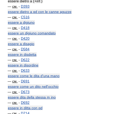
essere dietro a (+inf.)
—
см.
-
D393
essere dietro a qd con le canne aguzze
—
см.
-
C516
essere a digiuno
—
см.
-
D418
essere un digiuno comandato
—
см.
-
D420
essere a disagio
—
см.
-
D584
essere in disdetta
—
см.
-
D622
essere in disordine
—
см.
-
D633
essere come le dita d'una mano
—
см.
-
D691
essere come un dito nell'occhio
—
см.
-
D673
essere dita della stessa m ino
—
см.
-
D692
essere in ditta con qd
—
см.
-
D714