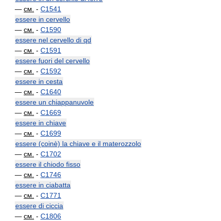
—
см.
-
C1541
essere in cervello
—
см.
-
C1590
essere nel cervello di qd
—
см.
-
C1591
essere fuori del cervello
—
см.
-
C1592
essere in cesta
—
см.
-
C1640
essere un chiappanuvole
—
см.
-
C1669
essere in chiave
—
см.
-
C1699
essere (coinè) la chiave e il materozzolo
—
см.
-
C1702
essere il chiodo fisso
—
см.
-
C1746
essere in ciabatta
—
см.
-
C1771
essere di ciccia
—
см.
-
C1806