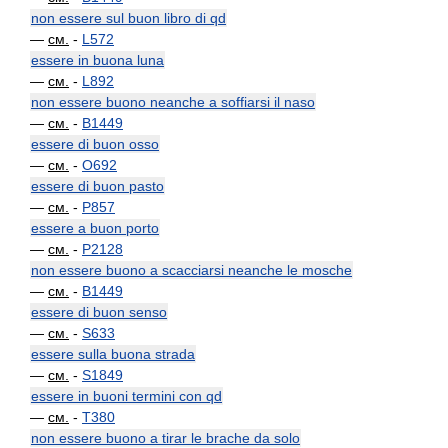
non essere sul buon libro di qd
—
см.
-
L572
essere in buona luna
—
см.
-
L892
non essere buono neanche a soffiarsi il naso
—
см.
-
B1449
essere di buon osso
—
см.
-
O692
essere di buon pasto
—
см.
-
P857
essere a buon porto
—
см.
-
P2128
non essere buono a scacciarsi neanche le mosche
—
см.
-
B1449
essere di buon senso
—
см.
-
S633
essere sulla buona strada
—
см.
-
S1849
essere in buoni termini con qd
—
см.
-
T380
non essere buono a tirar le brache da solo