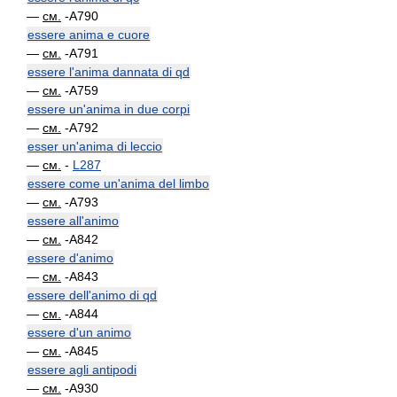
—
см.
-A790
essere anima e cuore
—
см.
-A791
essere l'anima dannata di qd
—
см.
-A759
essere un'anima in due corpi
—
см.
-A792
esser un'anima di leccio
—
см.
-
L287
essere come un'anima del limbo
—
см.
-A793
essere all'animo
—
см.
-A842
essere d'animo
—
см.
-A843
essere dell'animo di qd
—
см.
-A844
essere d'un animo
—
см.
-A845
essere agli antipodi
—
см.
-A930