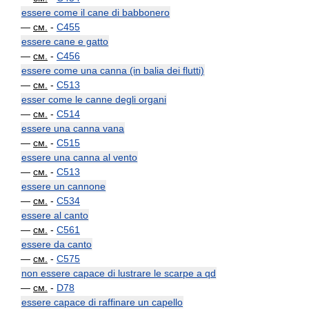
essere come il cane di babbonero
—
см.
-
C455
essere cane e gatto
—
см.
-
C456
essere come una canna (in balia dei flutti)
—
см.
-
C513
esser come le canne degli organi
—
см.
-
C514
essere una canna vana
—
см.
-
C515
essere una canna al vento
—
см.
-
C513
essere un cannone
—
см.
-
C534
essere al canto
—
см.
-
C561
essere da canto
—
см.
-
C575
non essere capace di lustrare le scarpe a qd
—
см.
-
D78
essere capace di raffinare un capello