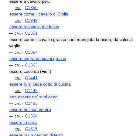
essere a cavallo per...
—
см.
-
C1350
essere come il cavallo di Ciolle
—
см.
-
C1949
essere a cavallo del fosso
—
см.
-
C1351
essere come il cavallo grasso che, mangiata la biada, dà calci al
vaglio
—
см.
-
C1364
essere sopra un cavai grosso
—
см.
-
C1363
essere cece da (+inf.)
—
см.
-
C1441
essere (un) cece cotto di cucina
—
см.
-
C1442
non essere ne' suoi cenci
—
см.
-
C1465
essere nel suo centro
—
см.
-
C1504
essere in cera
—
см.
-
C1515
essere in un cerchio di ferro