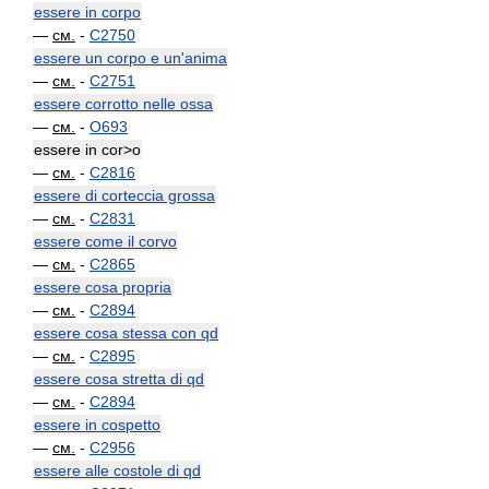
essere in corpo
—
см.
-
C2750
essere un corpo e un'anima
—
см.
-
C2751
essere corrotto nelle ossa
—
см.
-
O693
essere in cor>o
—
см.
-
C2816
essere di corteccia grossa
—
см.
-
C2831
essere come il corvo
—
см.
-
C2865
essere cosa propria
—
см.
-
C2894
essere cosa stessa con qd
—
см.
-
C2895
essere cosa stretta di qd
—
см.
-
C2894
essere in cospetto
—
см.
-
C2956
essere alle costole di qd