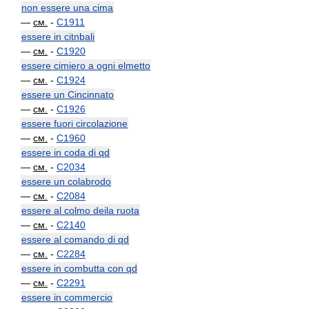
non essere una cima
—
см.
-
C1911
essere in citnbali
—
см.
-
C1920
essere cimiero a ogni elmetto
—
см.
-
C1924
essere un Cincinnato
—
см.
-
C1926
essere fuori circolazione
—
см.
-
C1960
essere in coda di qd
—
см.
-
C2034
essere un colabrodo
—
см.
-
C2084
essere al colmo deila ruota
—
см.
-
C2140
essere al comando di qd
—
см.
-
C2284
essere in combutta con qd
—
см.
-
C2291
essere in commercio