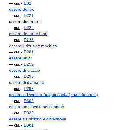
—
см.
-
D82
essere dentro
—
см.
-
D221
essere dentro a...
—
см.
-
D222
essere dentro e fuori
—
см.
-
D223
essere il deus ex machina
—
см.
-
D281
essere un di
—
см.
-
D292
essere dì diaccio
—
см.
-
D295
essere di diamante
—
см.
-
D298
essere il diavolo e l'acqua santa (или e fa croce)
—
см.
-
D309
essere un diavolo nel canneto
—
см.
-
D332
essere fra diciotto e diciannove
—
см.
-
D381