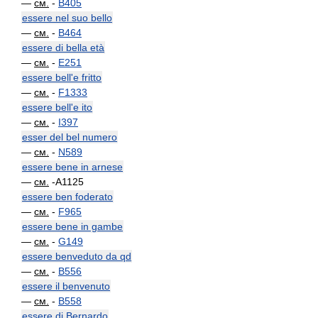
—
см.
-
B405
essere nel suo bello
—
см.
-
B464
essere di bella età
—
см.
-
E251
essere bell'e fritto
—
см.
-
F1333
essere bell'e ito
—
см.
-
I397
esser del bel numero
—
см.
-
N589
essere bene in arnese
—
см.
-A1125
essere ben foderato
—
см.
-
F965
essere bene in gambe
—
см.
-
G149
essere benveduto da qd
—
см.
-
B556
essere il benvenuto
—
см.
-
B558
essere di Bernardo