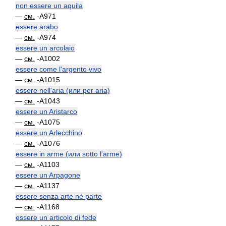
non essere un aquila
—
см.
-A971
essere arabo
—
см.
-A974
essere un arcolaio
—
см.
-A1002
essere come l'argento vivo
—
см.
-A1015
essere nell'aria (или per aria)
—
см.
-A1043
essere un Aristarco
—
см.
-A1075
essere un Arlecchino
—
см.
-A1076
essere in arme (или sotto l'arme)
—
см.
-A1103
essere un Arpagone
—
см.
-A1137
essere senza arte né parte
—
см.
-A1168
essere un articolo di fede