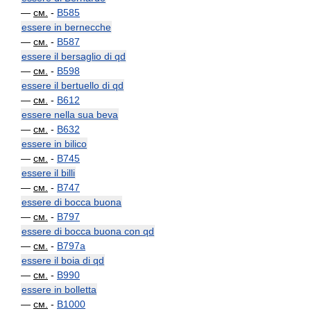
—
см.
-
B585
essere in bernecche
—
см.
-
B587
essere il bersaglio di qd
—
см.
-
B598
essere il bertuello di qd
—
см.
-
B612
essere nella sua beva
—
см.
-
B632
essere in bilico
—
см.
-
B745
essere il billi
—
см.
-
B747
essere di bocca buona
—
см.
-
B797
essere di bocca buona con qd
—
см.
-
B797a
essere il boia di qd
—
см.
-
B990
essere in bolletta
—
см.
-
B1000