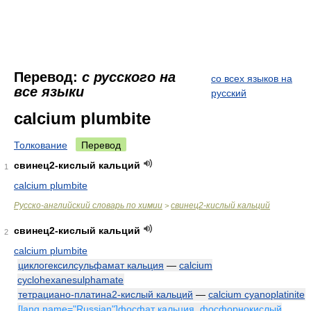
Перевод:
с русского на
со всех языков на
все языки
русский
calcium plumbite
Толкование
Перевод
свинец2-кислый кальций
1
calcium plumbite
Русско-английский словарь по химии
свинец2-кислый кальций
>
свинец2-кислый кальций
2
calcium plumbite
циклогексилсульфамат кальция
—
calcium
cyclohexanesulphamate
тетрациано-платина2-кислый кальций
—
calcium cyanoplatinite
[lang name="Russian"]фосфат кальция, фосфорнокислый