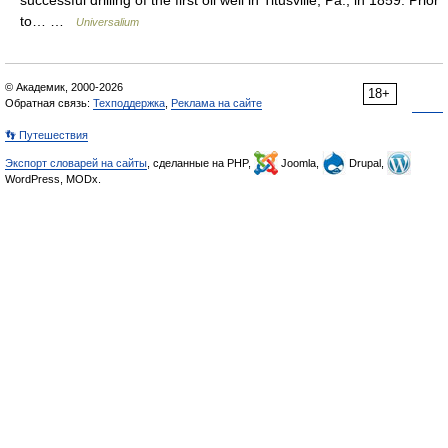
successful drilling of the first oil well in Titusville, Pa., in 1859. Prior
to… …
Universalium
© Академик, 2000-2026
18+
Обратная связь:
Техподдержка
,
Реклама на сайте
👣 Путешествия
Экспорт словарей на сайты
, сделанные на PHP,
Joomla,
Drupal,
WordPress, MODx.