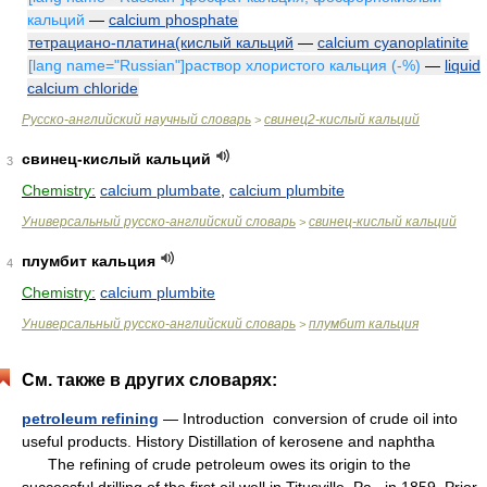
кальций
—
calcium phosphate
тетрациано-платина(кислый кальций
—
calcium cyanoplatinite
[lang name="Russian"]раствор хлористого кальция (-%)
—
liquid
calcium chloride
Русско-английский научный словарь
свинец2-кислый кальций
>
свинец-кислый кальций
3
Chemistry:
calcium plumbate
,
calcium plumbite
Универсальный русско-английский словарь
свинец-кислый кальций
>
плумбит кальция
4
Chemistry:
calcium plumbite
Универсальный русско-английский словарь
плумбит кальция
>
См. также в других словарях:
petroleum refining
— Introduction conversion of crude oil into
useful products. History Distillation of kerosene and naphtha
The refining of crude petroleum owes its origin to the