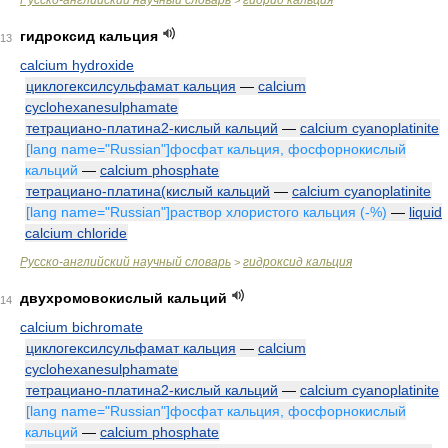
Русско-английский научный словарь
гидрид кальция
>
гидроксид кальция
13
calcium hydroxide
циклогексилсульфамат кальция
—
calcium
cyclohexanesulphamate
тетрациано-платина2-кислый кальций
—
calcium cyanoplatinite
[lang name="Russian"]фосфат кальция, фосфорнокислый
кальций
—
calcium phosphate
тетрациано-платина(кислый кальций
—
calcium cyanoplatinite
[lang name="Russian"]раствор хлористого кальция (-%)
—
liquid
calcium chloride
Русско-английский научный словарь
гидроксид кальция
>
двухромовокислый кальций
14
calcium bichromate
циклогексилсульфамат кальция
—
calcium
cyclohexanesulphamate
тетрациано-платина2-кислый кальций
—
calcium cyanoplatinite
[lang name="Russian"]фосфат кальция, фосфорнокислый
кальций
—
calcium phosphate