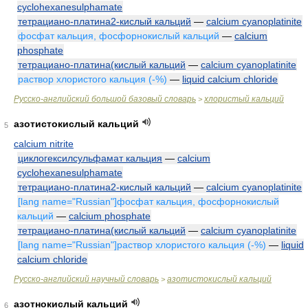
cyclohexanesulphamate
тетрациано-платина2-кислый кальций
—
calcium cyanoplatinite
фосфат кальция, фосфорнокислый кальций
—
calcium
phosphate
тетрациано-платина(кислый кальций
—
calcium cyanoplatinite
раствор хлористого кальция (-%)
—
liquid calcium chloride
Русско-английский большой базовый словарь
хлористый кальций
>
азотистокислый кальций
5
calcium nitrite
циклогексилсульфамат кальция
—
calcium
cyclohexanesulphamate
тетрациано-платина2-кислый кальций
—
calcium cyanoplatinite
[lang name="Russian"]фосфат кальция, фосфорнокислый
кальций
—
calcium phosphate
тетрациано-платина(кислый кальций
—
calcium cyanoplatinite
[lang name="Russian"]раствор хлористого кальция (-%)
—
liquid
calcium chloride
Русско-английский научный словарь
азотистокислый кальций
>
азотнокислый кальций
6