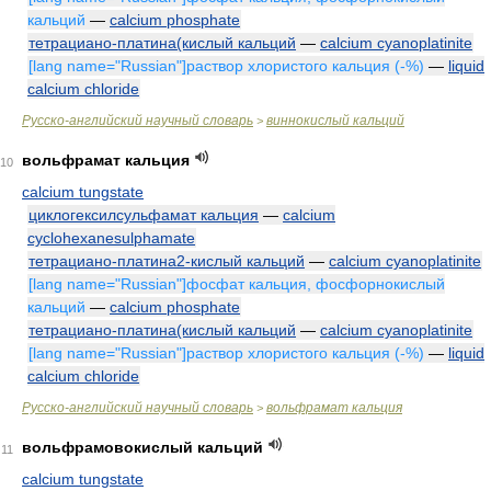
кальций
—
calcium phosphate
тетрациано-платина(кислый кальций
—
calcium cyanoplatinite
[lang name="Russian"]раствор хлористого кальция (-%)
—
liquid
calcium chloride
Русско-английский научный словарь
виннокислый кальций
>
вольфрамат кальция
10
calcium tungstate
циклогексилсульфамат кальция
—
calcium
cyclohexanesulphamate
тетрациано-платина2-кислый кальций
—
calcium cyanoplatinite
[lang name="Russian"]фосфат кальция, фосфорнокислый
кальций
—
calcium phosphate
тетрациано-платина(кислый кальций
—
calcium cyanoplatinite
[lang name="Russian"]раствор хлористого кальция (-%)
—
liquid
calcium chloride
Русско-английский научный словарь
вольфрамат кальция
>
вольфрамовокислый кальций
11
calcium tungstate