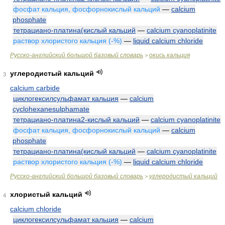
фосфат кальция, фосфорнокислый кальций
—
calcium
phosphate
тетрациано-платина(кислый кальций
—
calcium cyanoplatinite
раствор хлористого кальция (-%)
—
liquid calcium chloride
Русско-английский большой базовый словарь
окись кальция
>
углеродистый кальций
3
calcium carbide
циклогексилсульфамат кальция
—
calcium
cyclohexanesulphamate
тетрациано-платина2-кислый кальций
—
calcium cyanoplatinite
фосфат кальция, фосфорнокислый кальций
—
calcium
phosphate
тетрациано-платина(кислый кальций
—
calcium cyanoplatinite
раствор хлористого кальция (-%)
—
liquid calcium chloride
Русско-английский большой базовый словарь
углеродистый кальций
>
хлористый кальций
4
calcium chloride
циклогексилсульфамат кальция
—
calcium