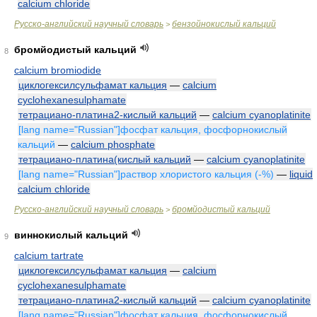
calcium chloride
Русско-английский научный словарь
бензойнокислый кальций
>
бромйодистый кальций
8
calcium bromiodide
циклогексилсульфамат кальция
—
calcium
cyclohexanesulphamate
тетрациано-платина2-кислый кальций
—
calcium cyanoplatinite
[lang name="Russian"]фосфат кальция, фосфорнокислый
кальций
—
calcium phosphate
тетрациано-платина(кислый кальций
—
calcium cyanoplatinite
[lang name="Russian"]раствор хлористого кальция (-%)
—
liquid
calcium chloride
Русско-английский научный словарь
бромйодистый кальций
>
виннокислый кальций
9
calcium tartrate
циклогексилсульфамат кальция
—
calcium
cyclohexanesulphamate
тетрациано-платина2-кислый кальций
—
calcium cyanoplatinite
[lang name="Russian"]фосфат кальция, фосфорнокислый