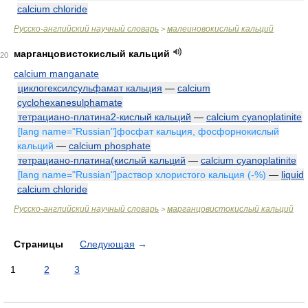
calcium chloride
Русско-английский научный словарь
малеиновокислый кальций
>
марганцовистокислый кальций
20
calcium manganate
циклогексилсульфамат кальция
—
calcium
cyclohexanesulphamate
тетрациано-платина2-кислый кальций
—
calcium cyanoplatinite
[lang name="Russian"]фосфат кальция, фосфорнокислый
кальций
—
calcium phosphate
тетрациано-платина(кислый кальций
—
calcium cyanoplatinite
[lang name="Russian"]раствор хлористого кальция (-%)
—
liquid
calcium chloride
Русско-английский научный словарь
марганцовистокислый кальций
>
Страницы
Следующая
→
1
2
3