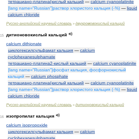
тетрациано-платина(кислый кальций
—
calcium cyanoplatinite
[lang name="Russian"]раствор хлористого кальция (-%)
—
liquid
calcium chloride
Русско-английский научный словарь
двухромовокислый кальций
>
дитионовокислый кальций
15
calcium dithionate
циклогексилсульфамат кальция
—
calcium
cyclohexanesulphamate
тетрациано-платина2-кислый кальций
—
calcium cyanoplatinite
[lang name="Russian"]фосфат кальция, фосфорнокислый
кальций
—
calcium phosphate
тетрациано-платина(кислый кальций
—
calcium cyanoplatinite
[lang name="Russian"]раствор хлористого кальция (-%)
—
liquid
calcium chloride
Русско-английский научный словарь
дитионовокислый кальций
>
изопропилат кальция
16
calcium isopropoxide
циклогексилсульфамат кальция
—
calcium
cyclohexanesulphamate