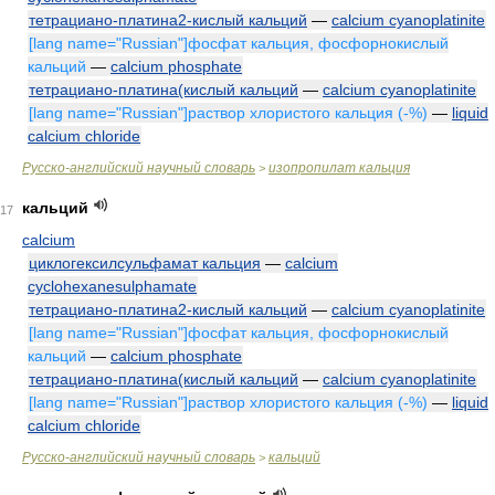
тетрациано-платина2-кислый кальций
—
calcium cyanoplatinite
[lang name="Russian"]фосфат кальция, фосфорнокислый
кальций
—
calcium phosphate
тетрациано-платина(кислый кальций
—
calcium cyanoplatinite
[lang name="Russian"]раствор хлористого кальция (-%)
—
liquid
calcium chloride
Русско-английский научный словарь
изопропилат кальция
>
кальций
17
calcium
циклогексилсульфамат кальция
—
calcium
cyclohexanesulphamate
тетрациано-платина2-кислый кальций
—
calcium cyanoplatinite
[lang name="Russian"]фосфат кальция, фосфорнокислый
кальций
—
calcium phosphate
тетрациано-платина(кислый кальций
—
calcium cyanoplatinite
[lang name="Russian"]раствор хлористого кальция (-%)
—
liquid
calcium chloride
Русско-английский научный словарь
кальций
>