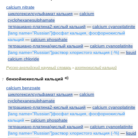
calcium nitrate
циклогексилсульфамат кальция
—
calcium
cyclohexanesulphamate
тетрациано-платина2-кислый кальций
—
calcium cyanoplatinite
[lang name="Russian"]фосфат кальция, фосфорнокислый
кальций
—
calcium phosphate
тетрациано-платина(кислый кальций
—
calcium cyanoplatinite
[lang name="Russian"]раствор хлористого кальция (-%)
—
liquid
calcium chloride
Русско-английский научный словарь
азотнокислый кальций
>
бензойнокислый кальций
7
calcium benzoate
циклогексилсульфамат кальция
—
calcium
cyclohexanesulphamate
тетрациано-платина2-кислый кальций
—
calcium cyanoplatinite
[lang name="Russian"]фосфат кальция, фосфорнокислый
кальций
—
calcium phosphate
тетрациано-платина(кислый кальций
—
calcium cyanoplatinite
[lang name="Russian"]раствор хлористого кальция (-%)
—
liquid