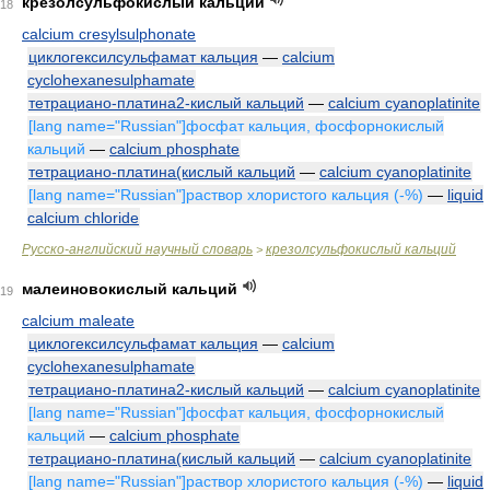
крезолсульфокислый кальций
18
calcium cresylsulphonate
циклогексилсульфамат кальция
—
calcium
cyclohexanesulphamate
тетрациано-платина2-кислый кальций
—
calcium cyanoplatinite
[lang name="Russian"]фосфат кальция, фосфорнокислый
кальций
—
calcium phosphate
тетрациано-платина(кислый кальций
—
calcium cyanoplatinite
[lang name="Russian"]раствор хлористого кальция (-%)
—
liquid
calcium chloride
Русско-английский научный словарь
крезолсульфокислый кальций
>
малеиновокислый кальций
19
calcium maleate
циклогексилсульфамат кальция
—
calcium
cyclohexanesulphamate
тетрациано-платина2-кислый кальций
—
calcium cyanoplatinite
[lang name="Russian"]фосфат кальция, фосфорнокислый
кальций
—
calcium phosphate
тетрациано-платина(кислый кальций
—
calcium cyanoplatinite
[lang name="Russian"]раствор хлористого кальция (-%)
—
liquid