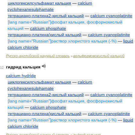
циклогексилсульфамат кальция
—
calcium
cyclohexanesulphamate
тетрациано-платина2-кислый кальций
—
calcium cyanoplatinite
[lang name="Russian"]фосфат кальция, фосфорнокислый
кальций
—
calcium phosphate
тетрациано-платина(кислый кальций
—
calcium cyanoplatinite
[lang name="Russian"]раствор хлористого кальция (-%)
—
liquid
calcium chloride
Русско-английский научный словарь
вольфрамовокислый кальций
>
гидрид кальция
12
calcium hydride
циклогексилсульфамат кальция
—
calcium
cyclohexanesulphamate
тетрациано-платина2-кислый кальций
—
calcium cyanoplatinite
[lang name="Russian"]фосфат кальция, фосфорнокислый
кальций
—
calcium phosphate
тетрациано-платина(кислый кальций
—
calcium cyanoplatinite
[lang name="Russian"]раствор хлористого кальция (-%)
—
liquid
calcium chloride