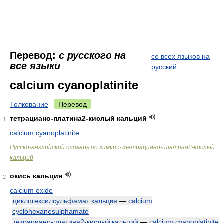
Перевод:
с русского на
со всех языков на
все языки
русский
calcium cyanoplatinite
Толкование
Перевод
тетрациано-платина2-кислый кальций
1
calcium cyanoplatinite
Русско-английский словарь по химии
тетрациано-платина2-кислый
>
кальций
окись кальция
2
calcium oxide
циклогексилсульфамат кальция
—
calcium
cyclohexanesulphamate
тетрациано-платина2-кислый кальций
—
calcium cyanoplatinite