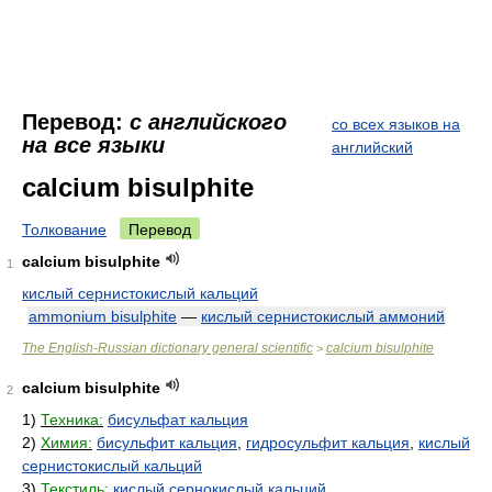
Перевод:
с английского
со всех языков на
на все языки
английский
calcium bisulphite
Толкование
Перевод
calcium bisulphite
1
кислый сернистокислый кальций
ammonium bisulphite
—
кислый сернистокислый аммоний
The English-Russian dictionary general scientific
calcium bisulphite
>
calcium bisulphite
2
1)
Техника:
бисульфат кальция
2)
Химия:
бисульфит кальция
,
гидросульфит кальция
,
кислый
сернистокислый кальций
3)
Текстиль:
кислый сернокислый кальций