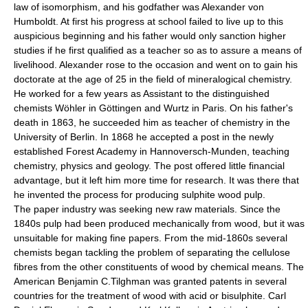
law of isomorphism, and his godfather was Alexander von
Humboldt. At first his progress at school failed to live up to this
auspicious beginning and his father would only sanction higher
studies if he first qualified as a teacher so as to assure a means of
livelihood. Alexander rose to the occasion and went on to gain his
doctorate at the age of 25 in the field of mineralogical chemistry.
He worked for a few years as Assistant to the distinguished
chemists Wöhler in Göttingen and Wurtz in Paris. On his father's
death in 1863, he succeeded him as teacher of chemistry in the
University of Berlin. In 1868 he accepted a post in the newly
established Forest Academy in Hannoversch-Munden, teaching
chemistry, physics and geology. The post offered little financial
advantage, but it left him more time for research. It was there that
he invented the process for producing sulphite wood pulp.
The paper industry was seeking new raw materials. Since the
1840s pulp had been produced mechanically from wood, but it was
unsuitable for making fine papers. From the mid-1860s several
chemists began tackling the problem of separating the cellulose
fibres from the other constituents of wood by chemical means. The
American Benjamin C.Tilghman was granted patents in several
countries for the treatment of wood with acid or bisulphite. Carl