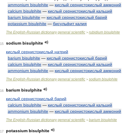
ammonium bisulphite
—
кислый сернистокислый аммоний
calcium bisulphite
—
кислый сернистокислый кальций
barium bisulphite
—
кислый сернистокислый барий
potassium bisulphite
—
бисульфит калия
The English-Russian dictionary general scientific
rubidium bisulphite
>
sodium bisulphite
15
кислый сернистокислый натрий
barium bisulphite
—
кислый сернистокислый барий
calcium bisulphite
—
кислый сернистокислый кальций
ammonium bisulphite
—
кислый сернистокислый аммоний
The English-Russian dictionary general scientific
sodium bisulphite
>
barium bisulphite
16
кислый сернистокислый барий
calcium bisulphite
—
кислый сернистокислый кальций
ammonium bisulphite
—
кислый сернистокислый аммоний
The English-Russian dictionary general scientific
barium bisulphite
>
potassium bisulphite
17