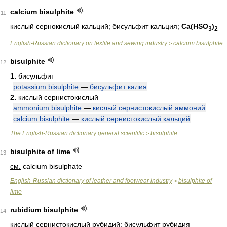
calcium bisulphite
11
кислый сернокислый кальций; бисульфит кальция;
Ca(HSO
)
3
2
English-Russian dictionary on textile and sewing industry
calcium bisulphite
>
bisulphite
12
1.
бисульфит
potassium bisulphite
—
бисульфит калия
2.
кислый сернистокислый
ammonium bisulphite
—
кислый сернистокислый аммоний
calcium bisulphite
—
кислый сернистокислый кальций
The English-Russian dictionary general scientific
bisulphite
>
bisulphite of lime
13
см.
calcium bisulphate
English-Russian dictionary of leather and footwear industry
bisulphite of
>
lime
rubidium bisulphite
14
кислый сернистокислый рубидий; бисульфит рубидия