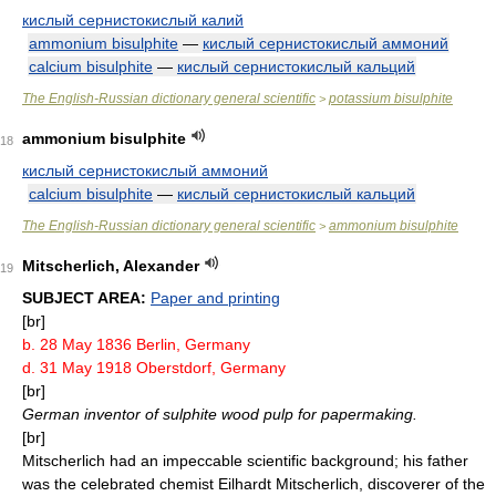
кислый сернистокислый калий
ammonium bisulphite
—
кислый сернистокислый аммоний
calcium bisulphite
—
кислый сернистокислый кальций
The English-Russian dictionary general scientific
potassium bisulphite
>
ammonium bisulphite
18
кислый сернистокислый аммоний
calcium bisulphite
—
кислый сернистокислый кальций
The English-Russian dictionary general scientific
ammonium bisulphite
>
Mitscherlich, Alexander
19
SUBJECT AREA:
Paper and printing
[br]
b. 28 May 1836 Berlin, Germany
d. 31 May 1918 Oberstdorf, Germany
[br]
German inventor of sulphite wood pulp for papermaking.
[br]
Mitscherlich had an impeccable scientific background; his father
was the celebrated chemist Eilhardt Mitscherlich, discoverer of the