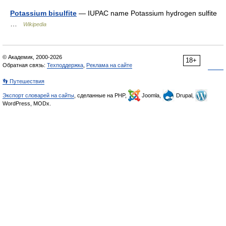
Potassium bisulfite
— IUPAC name Potassium hydrogen sulfite
…
Wikipedia
© Академик, 2000-2026
18+
Обратная связь:
Техподдержка
,
Реклама на сайте
👣 Путешествия
Экспорт словарей на сайты
, сделанные на PHP,
Joomla,
Drupal,
WordPress, MODx.