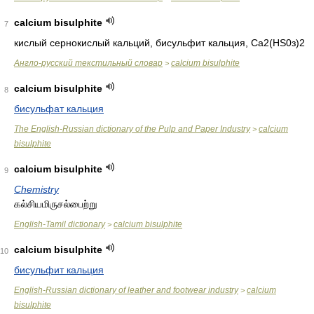
calcium bisulphite
7
кислый сернокислый кальций, бисульфит кальция
, Са2(НS0з)2
Англо-русский текстильный словар
calcium bisulphite
>
calcium bisulphite
8
бисульфат кальция
The English-Russian dictionary of the Pulp and Paper Industry
calcium
>
bisulphite
calcium bisulphite
9
Chemistry
கல்சியமிருசல்பைற்று
English-Tamil dictionary
calcium bisulphite
>
calcium bisulphite
10
бисульфит кальция
English-Russian dictionary of leather and footwear industry
calcium
>
bisulphite