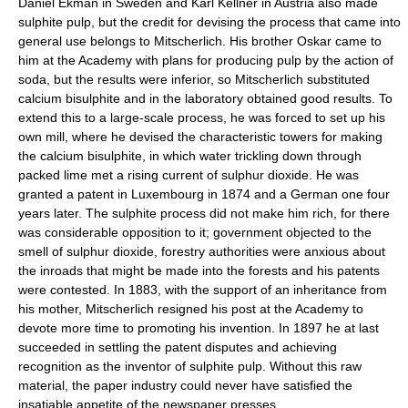
Daniel Ekman in Sweden and Karl Kellner in Austria also made
sulphite pulp, but the credit for devising the process that came into
general use belongs to Mitscherlich. His brother Oskar came to
him at the Academy with plans for producing pulp by the action of
soda, but the results were inferior, so Mitscherlich substituted
calcium bisulphite and in the laboratory obtained good results. To
extend this to a large-scale process, he was forced to set up his
own mill, where he devised the characteristic towers for making
the calcium bisulphite, in which water trickling down through
packed lime met a rising current of sulphur dioxide. He was
granted a patent in Luxembourg in 1874 and a German one four
years later. The sulphite process did not make him rich, for there
was considerable opposition to it; government objected to the
smell of sulphur dioxide, forestry authorities were anxious about
the inroads that might be made into the forests and his patents
were contested. In 1883, with the support of an inheritance from
his mother, Mitscherlich resigned his post at the Academy to
devote more time to promoting his invention. In 1897 he at last
succeeded in settling the patent disputes and achieving
recognition as the inventor of sulphite pulp. Without this raw
material, the paper industry could never have satisfied the
insatiable appetite of the newspaper presses.