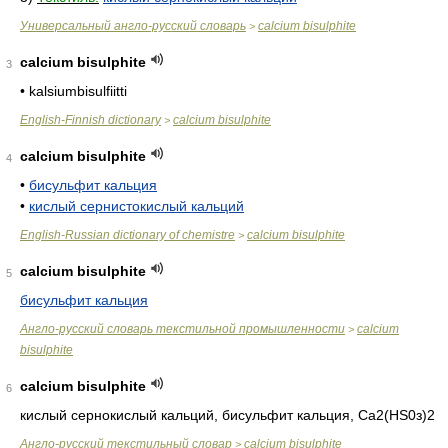
Универсальный англо-русский словарь
calcium bisulphite
>
calcium bisulphite
3
• kalsiumbisulfiitti
English-Finnish dictionary
calcium bisulphite
>
calcium bisulphite
4
•
бисульфит кальция
•
кислый сернистокислый кальций
English-Russian dictionary of chemistre
calcium bisulphite
>
calcium bisulphite
5
бисульфит кальция
Англо-русский словарь текстильной промышленности
calcium
>
bisulphite
calcium bisulphite
6
кислый сернокислый кальций, бисульфит кальция
, Са2(НS0з)2
Англо-русский текстильный словар
calcium bisulphite
>