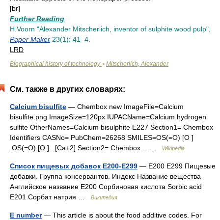
[br]
Further Reading
H.Voorn "Alexander Mitscherlich, inventor of sulphite wood pulp",
Paper Maker
23(1): 41–4.
LRD
Biographical history of technology
Mitscherlich, Alexander
>
См. также в других словарях:
Calcium bisulfite
— Chembox new ImageFile=Calcium
bisulfite.png ImageSize=120px IUPACName=Calcium hydrogen
sulfite OtherNames=Calcium bisulphite E227 Section1= Chembox
Identifiers CASNo= PubChem=26268 SMILES=OS(=O) [O ]
.OS(=O) [O ] . [Ca+2] Section2= Chembox… …
Wikipedia
Список пищевых добавок E200-E299
— E200 E299 Пищевые
добавки. Группа консервантов. Индекс Название вещества
Английское название E200 Сорбиновая кислота Sorbic acid
E201 Сорбат натрия …
Википедия
E number
— This article is about the food additive codes. For