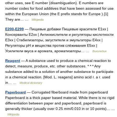
other uses, see E number (disambiguation). E numbers are
number codes for food additives that have been assessed for use
within the European Union (the E prefix stands for Europe ).[1]
They are… …
Wikipedia
Е200-Е299
— Пищевые добавки Пищевые красители E1xx |
Консерванты E2xx | Антиокислители и регуляторы кислотности
E3xx | Стабилизаторы, загустители и эмульгаторы E4xx |
Регуляторы рН и вещества против слёживания E5xx |
Усилители вкуса и аромата, ароматизаторы… …
Википедия
Reagent
— A substance used to produce a chemical reaction to
detect, measure, produce, etc. other substances. * * * Any
substance added to a solution of another substance to participate
in a chemical reaction. [Mod. L. reagens] amino acid r. a r. used
in… …
Medical dictionary
Paperboard
— Corrugated fiberboard made from paperboard
Paperboard is a thick paper based material. While there is no rigid
differentiation between paper and paperboard, paperboard is
generally thicker (usually over 0.25 mm/0.010 in or 10 points)… …
Wikipedia