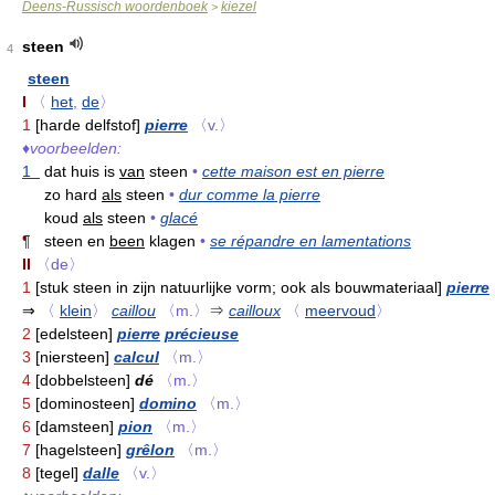
Deens-Russisch woordenboek
kiezel
>
steen
4
steen
I
〈
het
,
de
〉
1
[harde delfstof]
pierre
〈v.〉
♦
voorbeelden:
1
dat huis is
van
steen
•
cette maison est en pierre
zo hard
als
steen
•
dur comme la pierre
koud
als
steen
•
glacé
¶
steen en
been
klagen
•
se répandre en lamentations
II
〈de〉
1
[stuk steen in zijn natuurlijke vorm; ook als bouwmateriaal]
pierre
⇒
〈
klein
〉
caillou
〈m.〉
⇒
cailloux
〈
meervoud
〉
2
[edelsteen]
pierre
précieuse
3
[niersteen]
calcul
〈m.〉
4
[dobbelsteen]
dé
〈m.〉
5
[dominosteen]
domino
〈m.〉
6
[damsteen]
pion
〈m.〉
7
[hagelsteen]
grêlon
〈m.〉
8
[tegel]
dalle
〈v.〉