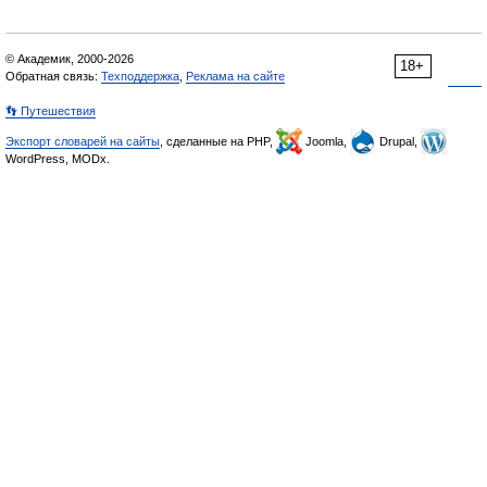
© Академик, 2000-2026
18+
Обратная связь:
Техподдержка
,
Реклама на сайте
👣 Путешествия
Экспорт словарей на сайты
, сделанные на PHP,
Joomla,
Drupal,
WordPress, MODx.