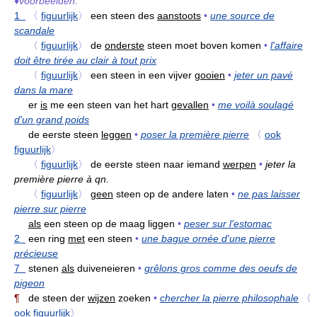
♦
voorbeelden:
1
〈
figuurlijk
〉
een steen des
aanstoots
•
une source de
scandale
〈
figuurlijk
〉
de
onderste
steen moet boven komen
•
l'affaire
doit être tirée au clair à tout prix
〈
figuurlijk
〉
een steen in een vijver
gooien
•
jeter un pavé
dans la mare
er
is
me een steen van het hart
gevallen
•
me voilà soulagé
d'un grand poids
de eerste steen
leggen
•
poser la première pierre
〈
ook
figuurlijk
〉
〈
figuurlijk
〉
de eerste steen naar iemand
werpen
•
jeter la
première pierre à qn.
〈
figuurlijk
〉
geen
steen op de andere laten
•
ne pas laisser
pierre sur pierre
als
een steen op de maag liggen
•
peser sur l'estomac
2
een ring
met
een steen
•
une bague ornée d'une pierre
précieuse
7
stenen
als
duiveneieren
•
grêlons gros comme des oeufs de
pigeon
¶
de steen der
wijzen
zoeken
•
chercher la pierre philosophale
〈
ook figuurlijk
〉