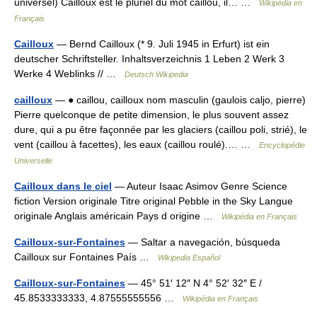
universel) Cailloux est le pluriel du mot caillou, il… …
Wikipédia en
Français
Cailloux
— Bernd Cailloux (* 9. Juli 1945 in Erfurt) ist ein
deutscher Schriftsteller. Inhaltsverzeichnis 1 Leben 2 Werk 3
Werke 4 Weblinks // …
Deutsch Wikipedia
cailloux
— ● caillou, cailloux nom masculin (gaulois caljo, pierre)
Pierre quelconque de petite dimension, le plus souvent assez
dure, qui a pu être façonnée par les glaciers (caillou poli, strié), le
vent (caillou à facettes), les eaux (caillou roulé).… …
Encyclopédie
Universelle
Cailloux dans le ciel
— Auteur Isaac Asimov Genre Science
fiction Version originale Titre original Pebble in the Sky Langue
originale Anglais américain Pays d origine …
Wikipédia en Français
Cailloux-sur-Fontaines
— Saltar a navegación, búsqueda
Cailloux sur Fontaines País …
Wikipedia Español
Cailloux-sur-Fontaines
— 45° 51′ 12″ N 4° 52′ 32″ E /
45.8533333333, 4.87555555556 …
Wikipédia en Français