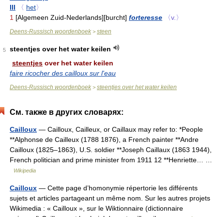
III
〈
het
〉
1
[Algemeen Zuid-Nederlands][burcht]
forteresse
〈v.〉
Deens-Russisch woordenboek
steen
>
steentjes over het water keilen
5
steentjes
over het water keilen
faire ricocher des cailloux sur l'eau
Deens-Russisch woordenboek
steentjes over het water keilen
>
См. также в других словарях:
Cailloux
— Cailloux, Cailleux, or Caillaux may refer to: *People
**Alphonse de Cailleux (1788 1876), a French painter **Andre
Cailloux (1825–1863), U.S. soldier **Joseph Caillaux (1863 1944),
French politician and prime minister from 1911 12 **Henriette… …
Wikipedia
Cailloux
— Cette page d’homonymie répertorie les différents
sujets et articles partageant un même nom. Sur les autres projets
Wikimedia : « Cailloux », sur le Wiktionnaire (dictionnaire