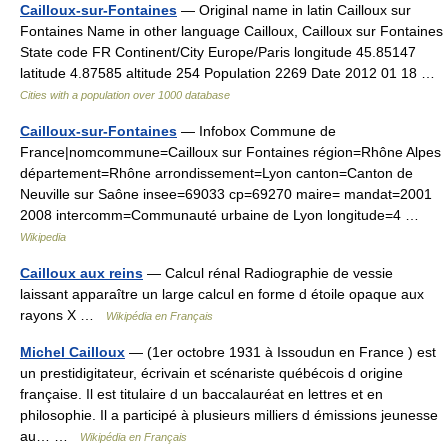
Cailloux-sur-Fontaines
— Original name in latin Cailloux sur
Fontaines Name in other language Cailloux, Cailloux sur Fontaines
State code FR Continent/City Europe/Paris longitude 45.85147
latitude 4.87585 altitude 254 Population 2269 Date 2012 01 18 …
Cities with a population over 1000 database
Cailloux-sur-Fontaines
— Infobox Commune de
France|nomcommune=Cailloux sur Fontaines région=Rhône Alpes
département=Rhône arrondissement=Lyon canton=Canton de
Neuville sur Saône insee=69033 cp=69270 maire= mandat=2001
2008 intercomm=Communauté urbaine de Lyon longitude=4 …
Wikipedia
Cailloux aux reins
— Calcul rénal Radiographie de vessie
laissant apparaître un large calcul en forme d étoile opaque aux
rayons X …
Wikipédia en Français
Michel Cailloux
— (1er octobre 1931 à Issoudun en France ) est
un prestidigitateur, écrivain et scénariste québécois d origine
française. Il est titulaire d un baccalauréat en lettres et en
philosophie. Il a participé à plusieurs milliers d émissions jeunesse
au… …
Wikipédia en Français