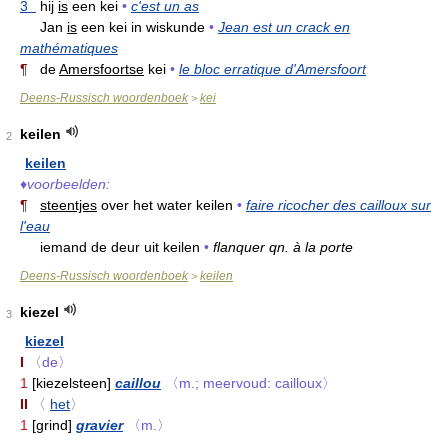
3
hij
is
een kei
•
c'est un as
Jan
is
een kei in wiskunde
•
Jean est un crack en
mathématiques
¶
de
Amersfoortse
kei
•
le bloc erratique d'Amersfoort
Deens-Russisch woordenboek
kei
>
keilen
2
keilen
♦
voorbeelden:
¶
steentjes
over het water keilen
•
faire ricocher des cailloux sur
l'eau
iemand de deur uit keilen
•
flanquer qn. à la porte
Deens-Russisch woordenboek
keilen
>
kiezel
3
kiezel
I
〈de〉
1
[kiezelsteen]
caillou
〈m.; meervoud: cailloux〉
II
〈
het
〉
1
[grind]
gravier
〈m.〉