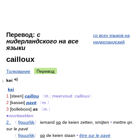
Перевод:
с
со всех языков на
нидерландского на все
нидерландский
языки
cailloux
Толкование
Перевод
kei
1
kei
1
[steen]
caillou
〈m.; meervoud: cailloux〉
2
[kassei]
pavé
〈m.〉
3
[bolleboos]
as
〈m.〉
♦
voorbeelden:
2
〈
figuurlijk
〉
iemand
op
de keien zetten, smijten
•
mettre qn.
sur le pavé
〈
figuurlijk
〉
op
de keien staan
•
être sur le pavé