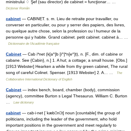
ministrului ♢ Şef (sau director) de cabinet = funcţionar… …
Dicționar Român
cabinet
— CABINET. s. m. Lieu de retraite pour travailler, ou
converser en particulier, ou pour y serrer des papiers, des livres,
ou quelque autre chose, selon la profession ou l humeur de la
personne qui y habite. Grand cabinet. petit cabinet. cabinet à… …
Dictionnaire de l'Académie française
Cabinet
— Cab i*net (k[a^]b [i^]*n[e^]t), n. [F., dim. of cabine or
cabane. See {Cabin}, n.] 1. A hut; a cottage; a small house. [Obs.]
[1913 Webster] Hearken a while from thy green cabinet, The rural
song of careful Colinet. Spenser. [1913 Webster] 2. A… …
The
Collaborative International Dictionary of English
Cabinet
— index bench, board, chamber (body), commission
(agency), committee Burton s Legal Thesaurus. William C. Burton
…
Law dictionary
cabinet
— cab‧i‧net [ˈkæbnt] noun [countable] the group of
politicians, including the leader of the government, who hold
important positions in the government and meet regularly to