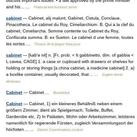
discuss important issues: • a law approved by the prime minister
and his… …
Financial and business terms
cabinet
— Cabinet, alij malunt, Gabinet, Cistula, Conclaue,
Pinacotheca. Le cabinet du Roy, Cimeliarchium. B. Qui a la clef du
cabinet, Cimeliarcha. Somme contente ou Cabinet du Roy,
Confiscata summa. B. ex Sueton. Le cabinet d une femme, toutes
les sortes …
Thresor de la langue françoyse
cabinet
— [kab′ə nit] n. [Fr, prob. < It gabbinetto, dim. of gabbia <
L cavea, CAGE] 1. a case or cupboard with drawers or shelves for
holding or storing things [a china cabinet, a medicine cabinet] 2. a)
a boxlike container, usually decorated, that… …
English World
dictionary
Cabinet
— Cabinet …
Википедия
Cabinet
— Cabinet, 1) ein kleineres Behältniß neben einem
größern Zimmer, dient als Spielgemach, Toilette, Buffet,
Garderobe etc. 2) In Palästen, Wohn oder Arbeitszimmer, letzteres
namentlich für regierende Fürsten, zugleich Versammlungsort der
höchsten… …
Damen Conversations Lexikon