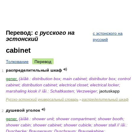
Перевод:
с русского на
с эстонского на
эстонский
русский
cabinet
Толкование
Перевод
распределительный шкаф
1
gener.
(àíãë.: distribution box; main cabinet; distributor box; control
cabinet; distribution cabinet; electrical closet; electrical locker;
marshaling kiosk // íåì.: Schaltkasten; Verzweiger;
jaotuskapp
Русско-эстонский универсальный словарь
распределительный шкаф
>
душевой уголок
2
gener.
(àíãë.: shower unit; shower compartment; shower booth;
shower cabin; shower cabinet; shower cubicle; shower stall // íåì.:
Duschecke; Brauseraum; Duschraum; Brausekabine;