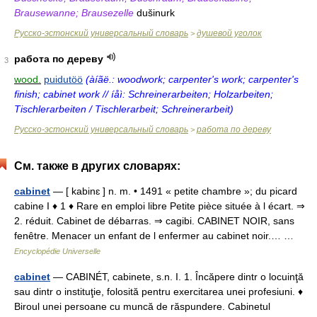
Brausewanne; Brausezelle
dušinurk
Русско-эстонский универсальный словарь
душевой уголок
>
работа по дереву
3
wood.
puidutöö
(àíãë.: woodwork; carpenter's work; carpenter's
finish; cabinet work // íåì: Schreinerarbeiten; Holzarbeiten;
Tischlerarbeiten / Tischlerarbeit; Schreinerarbeit)
Русско-эстонский универсальный словарь
работа по дереву
>
См. также в других словарях:
cabinet
— [ kabinɛ ] n. m. • 1491 « petite chambre »; du picard
cabine I ♦ 1 ♦ Rare en emploi libre Petite pièce située à l écart. ⇒
2. réduit. Cabinet de débarras. ⇒ cagibi. CABINET NOIR, sans
fenêtre. Menacer un enfant de l enfermer au cabinet noir.… …
Encyclopédie Universelle
cabinet
— CABINÉT, cabinete, s.n. I. 1. Încăpere dintr o locuinţă
sau dintr o instituţie, folosită pentru exercitarea unei profesiuni. ♦
Biroul unei persoane cu muncă de răspundere. Cabinetul