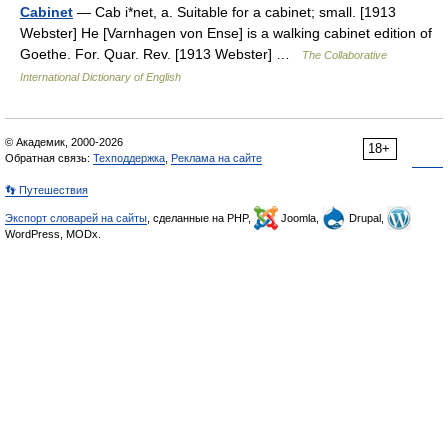
Cabinet
— Cab i*net, a. Suitable for a cabinet; small. [1913
Webster] He [Varnhagen von Ense] is a walking cabinet edition of
Goethe. For. Quar. Rev. [1913 Webster] …
The Collaborative
International Dictionary of English
© Академик, 2000-2026
18+
Обратная связь:
Техподдержка
,
Реклама на сайте
👣 Путешествия
Экспорт словарей на сайты
, сделанные на PHP,
Joomla,
Drupal,
WordPress, MODx.