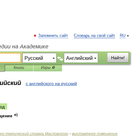
Запомнить сайт
Словарь на свой сайт
RU
едии на Академике
Найти!
Книги
Игры ⚽
лийский
с английского на русский
од
щение
чно
-
технический
словарь
Масловского
выставочное
помещение
>