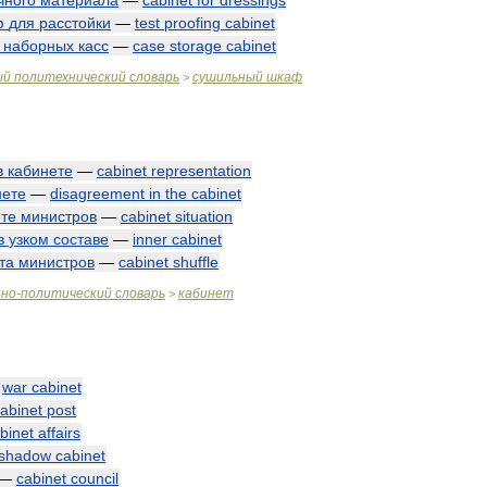
чного
материала
—
cabinet
for
dressings
ф
для
расстойки
—
test
proofing
cabinet
наборных
касс
—
case
storage
cabinet
ый
политехнический
словарь
сушильный
шкаф
>
в
кабинете
—
cabinet
representation
нете
—
disagreement
in
the
cabinet
те
министров
—
cabinet
situation
в
узком
составе
—
inner
cabinet
та
министров
—
cabinet
shuffle
нно
-
политический
словарь
кабинет
>
—
war
cabinet
abinet
post
binet
affairs
shadow
cabinet
—
cabinet
council