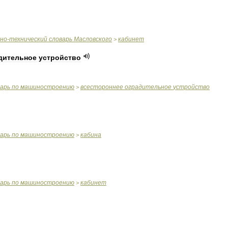
чно
-
технический
словарь
Масловского
кабинет
>
дительное
устройство
варь
по
машиностроению
всестороннее
оградительное
устройство
>
варь
по
машиностроению
кабина
>
варь
по
машиностроению
кабинет
>