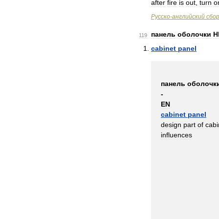
after
fire
is
out
,
turn
o
Русско
-
английский
сбо
панель
оболочки
Н
119
cabinet
panel
панель
оболочк
-
EN
cabinet
panel
design
part
of
cabi
influences