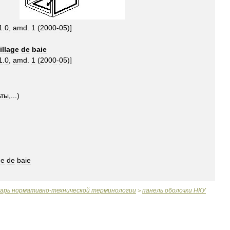
1
.
0
,
amd
.
1
(
2000
-
05
)]
illage
de
baie
1
.
0
,
amd
.
1
(
2000
-
05
)]
ьты
,...)
ge
de
baie
варь
нормативно
-
технической
терминологии
панель
оболочки
НКУ
>