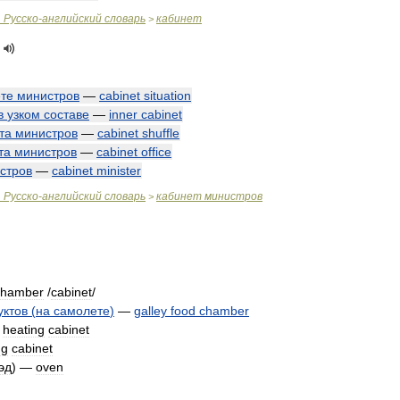
.
Русско
-
английский
словарь
кабинет
>
те
министров
—
cabinet
situation
в
узком
составе
—
inner
cabinet
та
министров
—
cabinet
shuffle
та
министров
—
cabinet
office
стров
—
cabinet
minister
.
Русско
-
английский
словарь
кабинет
министров
>
chamber
/
cabinet
/
уктов
(
на
самолете
)
—
galley
food
chamber
—
heating
cabinet
ng
cabinet
эд
) —
oven