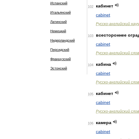
Испанский
кабинет
102
Итальянский
cabinet
Латинский
Русско
-
английский
нау
Немецкий
всестороннее
огра
103
Нидерландский
cabinet
Персидский
Русско
-
английский
сло
Французский
кабина
104
Эстонский
cabinet
Русско
-
английский
сло
кабинет
105
cabinet
Русско
-
английский
сло
камера
106
cabinet