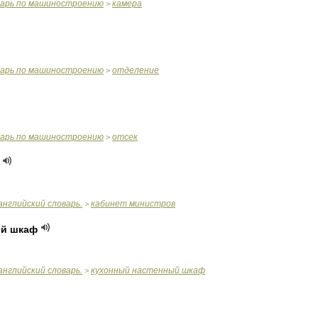
варь
по
машиностроению
камера
>
варь
по
машиностроению
отделение
>
варь
по
машиностроению
отсек
>
английский
словарь
.
кабинет
министров
>
ый
шкаф
английский
словарь
.
кухонный
настенный
шкаф
>