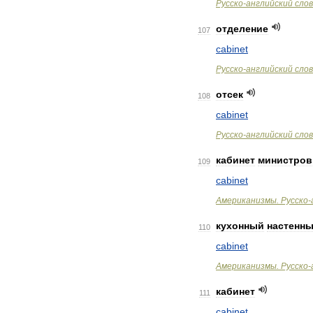
Русско
-
английский
сло
отделение
107
cabinet
Русско
-
английский
сло
отсек
108
cabinet
Русско
-
английский
сло
кабинет
министров
109
cabinet
Американизмы
.
Русско
-
кухонный
настенн
110
cabinet
Американизмы
.
Русско
-
кабинет
111
cabinet