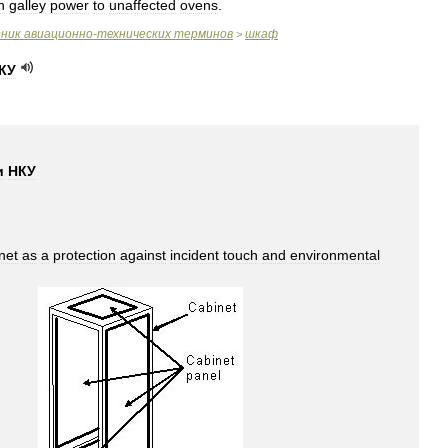
n
galley
power
to
unaffected
ovens
.
рник
авиационно
-
технических
терминов
шкаф
>
КУ
и
НКУ
net
as
a
protection
against
incident
touch
and
environmental