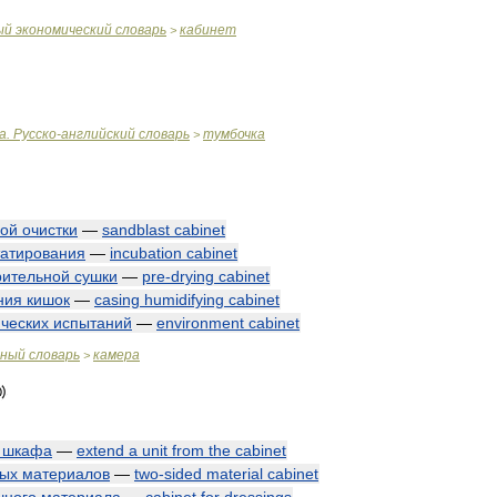
ый
экономический
словарь
кабинет
>
а
.
Русско
-
английский
словарь
тумбочка
>
ной
очистки
—
sandblast
cabinet
татирования
—
incubation
cabinet
рительной
сушки
—
pre
-
drying
cabinet
ния
кишок
—
casing
humidifying
cabinet
ческих
испытаний
—
environment
cabinet
чный
словарь
камера
>
шкафа
—
extend
a
unit
from
the
cabinet
ых
материалов
—
two
-
sided
material
cabinet