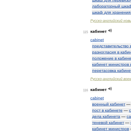
шкаф
для
перевязо
лабораторный
шка
шкаф
для
хранения
Русско
-
английский
нов
кабинет
115
cabinet
представительство
разногласия
в
каби
положение
в
кабине
кабинет
министров
перетасовка
кабине
Русско
-
английский
вое
кабинет
116
cabinet
военный
кабинет
пост
в
кабинете
—
c
дела
кабинета
—
ca
теневой
кабинет
—
кабинет
министров