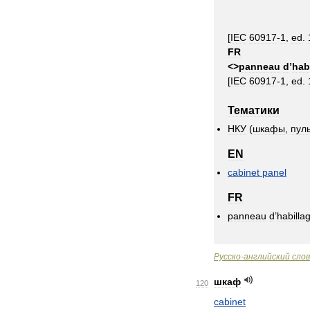
[
IEC
60917
-
1
,
ed
.
FR
<>
panneau
d
’
hab
[
IEC
60917
-
1
,
ed
.
Тематики
НКУ
(
шкафы
,
пул
EN
cabinet
panel
FR
panneau
d
’
habilla
Русско
-
английский
сло
шкаф
120
cabinet