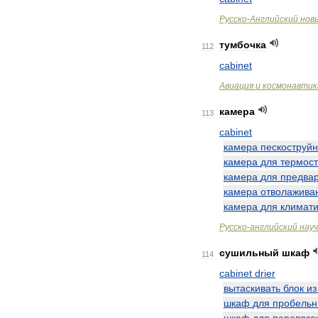
Русско
-
Английский
нов
тумбочка
112
cabinet
Авиация
и
космонавтик
камера
113
cabinet
камера
пескоструй
камера
для
термос
камера
для
предва
камера
отволажива
камера
для
климати
Русско
-
английский
нау
сушильный
шкаф
114
cabinet
drier
вытаскивать
блок
из
шкаф
для
пробельн