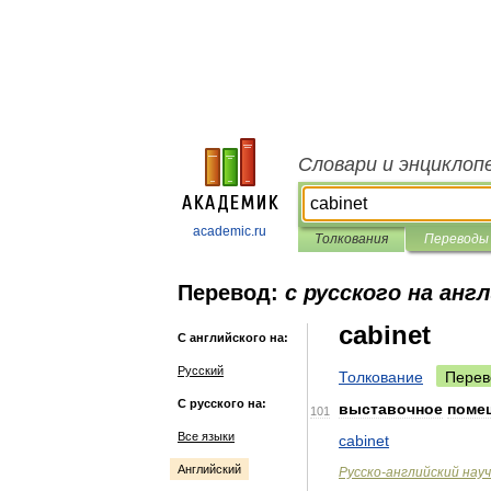
Словари и энциклоп
academic.ru
Толкования
Переводы
Перевод:
с русского на анг
cabinet
С английского на:
Русский
Толкование
Перев
С русского на:
выставочное
поме
101
Все языки
cabinet
Английский
Русско
-
английский
нау