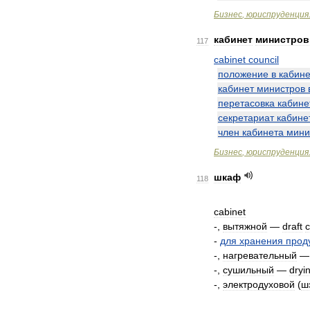
Бизнес
,
юриспруденция
кабинет
министров
117
cabinet
council
положение
в
кабине
кабинет
министров
перетасовка
кабине
секретариат
кабине
член
кабинета
мини
Бизнес
,
юриспруденция
шкаф
118
cabinet
-,
вытяжной
—
draft
-
для
хранения
прод
-,
нагревательный
-,
сушильный
—
dryi
-,
электродуховой
(
ш