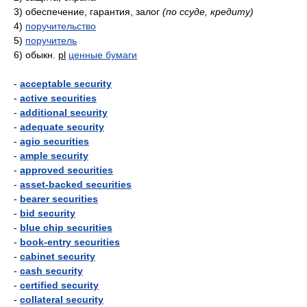
3)
обеспечение, гарантия, залог
(по ссуде, кредиту)
4)
поручительство
5)
поручитель
6)
обыкн.
pl
ценные бумаги
-
acceptable security
-
active securities
-
additional security
-
adequate security
-
agio securities
-
ample security
-
approved securities
-
asset-backed securities
-
bearer securities
-
bid security
-
blue chip securities
-
book-entry securities
-
cabinet security
-
cash security
-
certified security
-
collateral security