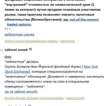
"внутренней" стоимостью по символической цене (1
пенни за контракт) путем продажи основным участникам
рынка; такая практика позволяет снизить налоговые
обязательства (Великобритания);
см.
out-of-the-money
;
traded options
.
* * *
кабинетная сделка
Англо-русский экономический словарь
cabinet bid
>
cabinet crowd
15
фин
"кабинетные" дилеры
Группа дилеров Нью-Йоркской фондовой биржи [
New York
Stock Exchange
], которые специализируются на
"неактивных" облигациях. Документ о намерении заключить
сделку составляется с глазу на глаз в специальном
помещении - "кабинете".
см тж
cabinet security
English-Russian dictionary of regional studies
cabinet crowd
>