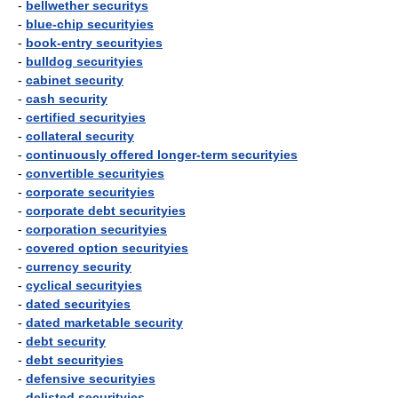
-
bellwether securitys
-
blue-chip securityies
-
book-entry securityies
-
bulldog securityies
-
cabinet security
-
cash security
-
certified securityies
-
collateral security
-
continuously offered longer-term securityies
-
convertible securityies
-
corporate securityies
-
corporate debt securityies
-
corporation securityies
-
covered option securityies
-
currency security
-
cyclical securityies
-
dated securityies
-
dated marketable security
-
debt security
-
debt securityies
-
defensive securityies
-
delisted securityies