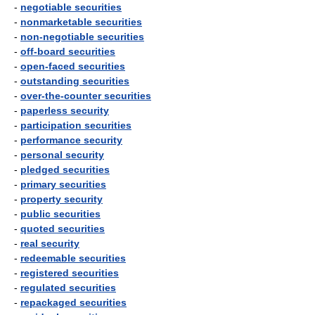
-
negotiable securities
-
nonmarketable securities
-
non-negotiable securities
-
off-board securities
-
open-faced securities
-
outstanding securities
-
over-the-counter securities
-
paperless security
-
participation securities
-
performance security
-
personal security
-
pledged securities
-
primary securities
-
property security
-
public securities
-
quoted securities
-
real security
-
redeemable securities
-
registered securities
-
regulated securities
-
repackaged securities