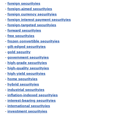
-
foreign securityies
-
foreign-aimed securityies
-
foreign currency securityies
-
foreign interest payment securityies
-
foreign-targeted securityies
-
forward securityies
-
free securityies
-
frozen convertible securityies
-
gilt-edged securityies
-
gold security
-
government securityies
-
high-grade securityies
-
high-quality securityies
-
high-yield securityies
-
home securityies
-
hybrid securityies
-
industrial securityies
-
inflation-indexed securityies
-
interest-bearing securityies
-
international securityies
-
investment securityies