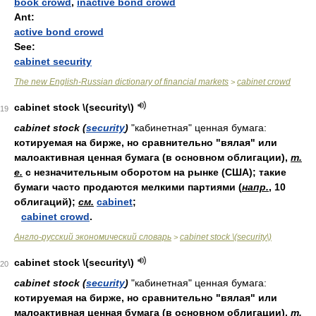
book crowd
,
inactive bond crowd
Ant:
active bond crowd
See:
cabinet security
The new English-Russian dictionary of financial markets
cabinet crowd
>
cabinet stock \(security\)
19
cabinet stock (
security
)
"кабинетная" ценная бумага:
котируемая на бирже, но сравнительно "вялая" или
малоактивная ценная бумага (в основном облигации),
т.
е.
с незначительным оборотом на рынке (США); такие
бумаги часто продаются мелкими партиями (
напр.
, 10
облигаций);
см.
cabinet
;
cabinet crowd
.
Англо-русский экономический словарь
cabinet stock \(security\)
>
cabinet stock \(security\)
20
cabinet stock (
security
)
"кабинетная" ценная бумага:
котируемая на бирже, но сравнительно "вялая" или
малоактивная ценная бумага (в основном облигации),
т.