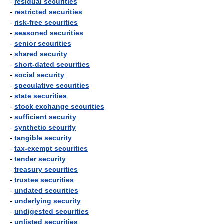
-
residual securities
-
restricted securities
-
risk-free securities
-
seasoned securities
-
senior securities
-
shared security
-
short-dated securities
-
social security
-
speculative securities
-
state securities
-
stock exchange securities
-
sufficient security
-
synthetic security
-
tangible security
-
tax-exempt securities
-
tender security
-
treasury securities
-
trustee securities
-
undated securities
-
underlying security
-
undigested securities
-
unlisted securities