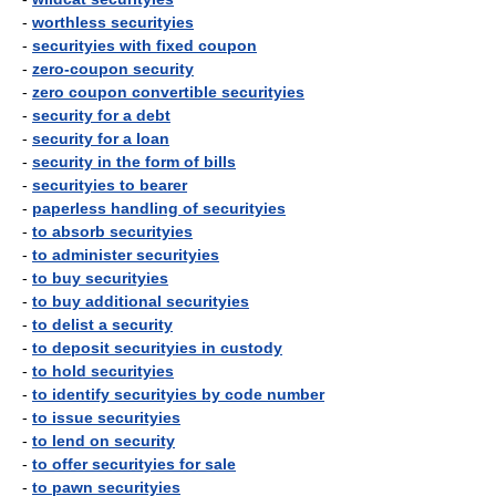
-
worthless securityies
-
securityies with fixed coupon
-
zero-coupon security
-
zero coupon convertible securityies
-
security for a debt
-
security for a loan
-
security in the form of bills
-
securityies to bearer
-
paperless handling of securityies
-
to absorb securityies
-
to administer securityies
-
to buy securityies
-
to buy additional securityies
-
to delist a security
-
to deposit securityies in custody
-
to hold securityies
-
to identify securityies by code number
-
to issue securityies
-
to lend on security
-
to offer securityies for sale
-
to pawn securityies