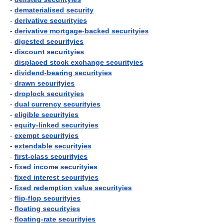
-
dematerialised security
-
derivative securityies
-
derivative mortgage-backed securityies
-
digested securityies
-
discount securityies
-
displaced stock exchange securityies
-
dividend-bearing securityies
-
drawn securityies
-
droplock securityies
-
dual currency securityies
-
eligible securityies
-
equity-linked securityies
-
exempt securityies
-
extendable securityies
-
first-class securityies
-
fixed income securityies
-
fixed interest securityies
-
fixed redemption value securityies
-
flip-flop securityies
-
floating securityies
-
floating-rate securityies