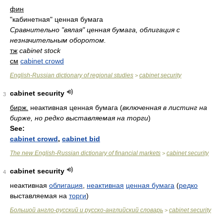
фин
"кабинетная" ценная бумага
Сравнительно "вялая" ценная бумага, облигация с
незначительным оборотом.
тж
cabinet stock
см
cabinet crowd
English-Russian dictionary of regional studies
cabinet security
>
cabinet security
3
бирж.
неактивная ценная бумага
(
включенная в листинг на
бирже, но редко выставляемая на торги
)
See:
cabinet crowd
,
cabinet bid
The new English-Russian dictionary of financial markets
cabinet security
>
cabinet security
4
неактивная
облигация
,
неактивная
ценная бумага
(
редко
выставляемая на
торги
)
Большой англо-русский и русско-английский словарь
cabinet security
>