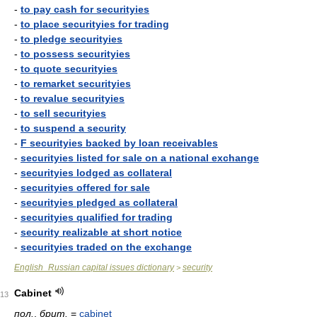
-
to pay cash for securityies
-
to place securityies for trading
-
to pledge securityies
-
to possess securityies
-
to quote securityies
-
to remarket securityies
-
to revalue securityies
-
to sell securityies
-
to suspend a security
-
F securityies backed by loan receivables
-
securityies listed for sale on a national exchange
-
securityies lodged as collateral
-
securityies offered for sale
-
securityies pledged as collateral
-
securityies qualified for trading
-
security realizable at short notice
-
securityies traded on the exchange
English_Russian capital issues dictionary
security
>
Cabinet
13
пол.
,
брит.
=
cabinet