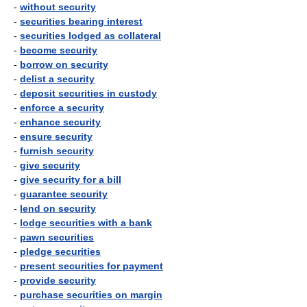
-
without security
-
securities bearing interest
-
securities lodged as collateral
-
become security
-
borrow on security
-
delist a security
-
deposit securities in custody
-
enforce a security
-
enhance security
-
ensure security
-
furnish security
-
give security
-
give security for a bill
-
guarantee security
-
lend on security
-
lodge securities with a bank
-
pawn securities
-
pledge securities
-
present securities for payment
-
provide security
-
purchase securities on margin