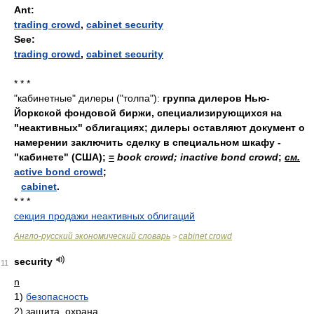
Ant:
trading crowd
,
cabinet security
See:
trading crowd
,
cabinet security
* * *
"кабинетные" дилеры ("толпа"):
группа дилеров Нью-
Йоркской фондовой биржи, специализирующихся на
"неактивных" облигациях; дилеры оставляют документ о
намерении заключить сделку в специальном шкафу -
"кабинете" (США);
=
book crowd; inactive bond crowd
;
см.
active bond crowd
;
cabinet
.
* * *
секция продажи неактивных облигаций
Англо-русский экономический словарь
cabinet crowd
>
security
11
n
1)
безопасность
2)
защита, охрана