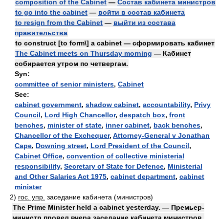
composition of the Cabinet
—
Состав кабинета министров
to go into the cabinet
—
войти в состав кабинета
to resign from the Cabinet
—
выйти из состава
правительства
to construct [to form\] a cabinet — сформировать кабинет
The Cabinet meets on Thursday morning
— Кабинет
собирается утром по четвергам.
Syn:
committee of senior ministers
,
Cabinet
See:
cabinet government
,
shadow cabinet
,
accountability
,
Privy
Council
,
Lord High Chancellor
,
despatch box
,
front
benches
,
minister of state
,
inner cabinet
,
back benches
,
Chancellor of the Exchequer
,
Attorney-General v Jonathan
Cape
,
Downing street
,
Lord President of the Council
,
Cabinet Office
,
convention of collective ministerial
responsibility
,
Secretary of State for Defence
,
Ministerial
and Other Salaries Act 1975
,
cabinet department
,
cabinet
minister
2)
гос. упр.
заседание кабинета (министров)
The Prime Minister held a cabinet yesterday. — Премьер-
министр провел вчера заседание кабинета министров.