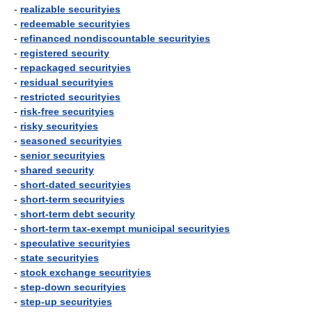
-
realizable securityies
-
redeemable securityies
-
refinanced nondiscountable securityies
-
registered security
-
repackaged securityies
-
residual securityies
-
restricted securityies
-
risk-free securityies
-
risky securityies
-
seasoned securityies
-
senior securityies
-
shared security
-
short-dated securityies
-
short-term securityies
-
short-term debt security
-
short-term tax-exempt municipal securityies
-
speculative securityies
-
state securityies
-
stock exchange securityies
-
step-down securityies
-
step-up securityies