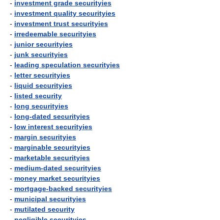
-
investment grade securityies
-
investment quality securityies
-
investment trust securityies
-
irredeemable securityies
-
junior securityies
-
junk securityies
-
leading speculation securityies
-
letter securityies
-
liquid securityies
-
listed security
-
long securityies
-
long-dated securityies
-
low interest securityies
-
margin securityies
-
marginable securityies
-
marketable securityies
-
medium-dated securityies
-
money market securityies
-
mortgage-backed securityies
-
municipal securityies
-
mutilated security
-
negligible securityies