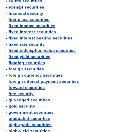
-
equity securities
-
exempt securities
-
financial security
-
first-class securities
-
fixed income securities
-
fixed interest securities
-
fixed interest bearing securities
-
fixed rate security
-
fixed redemption value securities
-
fixed yield securities
-
floating securities
-
foreign securities
-
foreign currency securities
-
foreign interest payment securities
-
forward securities
-
free security
-
gilt-edged securities
-
gold security
-
government securities
-
graduated securities
-
high-grade securities
-
high-yield securities