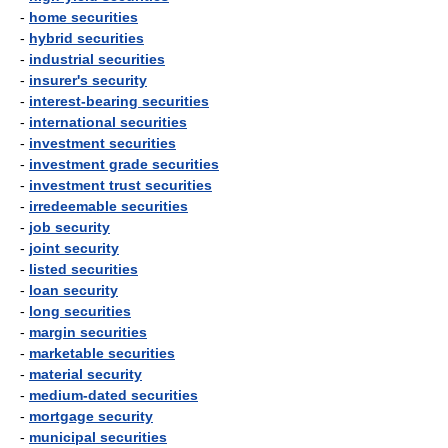
-
home securities
-
hybrid securities
-
industrial securities
-
insurer's security
-
interest-bearing securities
-
international securities
-
investment securities
-
investment grade securities
-
investment trust securities
-
irredeemable securities
-
job security
-
joint security
-
listed securities
-
loan security
-
long securities
-
margin securities
-
marketable securities
-
material security
-
medium-dated securities
-
mortgage security
-
municipal securities