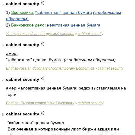
cabinet security
5
1)
Экономика:
"кабинетная" ценная бумага
(с небольшим
оборотом)
2)
Банковское дело:
неактивная ценная бумага
Универсальный англо-русский словарь
cabinet security
>
cabinet security
6
амер.
"кабинетная" ценная бумага
(с небольшим оборотом)
English-russian dctionary of contemporary Economics
cabinet security
>
cabinet security
7
амер.
малоактивная ценная бумага; редко выставляемая на
торги
English_Russian capital issues dictionary
cabinet security
>
cabinet security
8
"кабинетная" ценная бумага
Включенная в котировочный лист биржи акция или