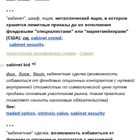
* * *
"кабинет", шкаф, ящик:
металлический ящик, в котором
хранятся лимитные приказы до их исполнения
фондовыми "специалистами" или "маркетмейкерами"
(США);
см.
cabinet crowd
;
cabinet security
.
Англо-русский экономический словарь
Cabinet
>
cabinet bid
14
фин.
,
бирж.
,
брит.
кабинетная сделка
(
возможность
избавиться от фондовых опционных контрактов с нулевой
внутренней стоимостью по символической цене путем
продажи основным участникам рынка; такая практика
позволяет снизить налоговые обязательства
)
See:
traded option
,
intrinsic value
,
cabinet security
* * *
"кабинетная" сделка:
возможность избавиться от
фондовых опционных контрактов с негативной