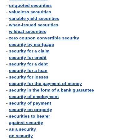
-
unquoted securities
-
valueless securities
-
variable yield securities
-
when-issued securities
-
wildcat securities
-
zero coupon convertible security
-
security by mortgage
-
security for a claim
-
security for credit
-
security for a debt
-
security for a loan
-
security for losses
-
security for the payment of money
-
security in the form of a bank guarantee
-
security of employment
-
security of payment
-
security on property
-
securities to bearer
-
against security
-
as a security
-
on security