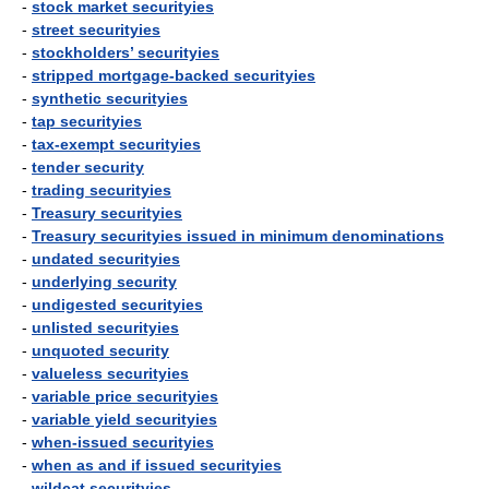
-
stock market securityies
-
street securityies
-
stockholders’ securityies
-
stripped mortgage-backed securityies
-
synthetic securityies
-
tap securityies
-
tax-exempt securityies
-
tender security
-
trading securityies
-
Treasury securityies
-
Treasury securityies issued in minimum denominations
-
undated securityies
-
underlying security
-
undigested securityies
-
unlisted securityies
-
unquoted security
-
valueless securityies
-
variable price securityies
-
variable yield securityies
-
when-issued securityies
-
when as and if issued securityies
-
wildcat securityies