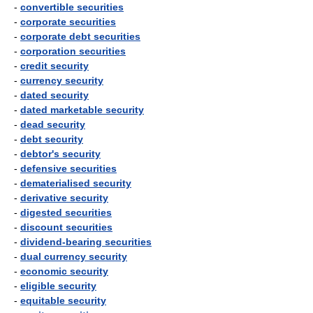
-
convertible securities
-
corporate securities
-
corporate debt securities
-
corporation securities
-
credit security
-
currency security
-
dated security
-
dated marketable security
-
dead security
-
debt security
-
debtor's security
-
defensive securities
-
dematerialised security
-
derivative security
-
digested securities
-
discount securities
-
dividend-bearing securities
-
dual currency security
-
economic security
-
eligible security
-
equitable security