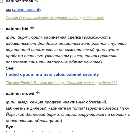
cabinet stock
16
см
cabinet security
English-Russian dictionary of regional studies
cabinet stock
>
cabinet bid
17
фин.
,
бирж.
,
брит.
кабинетная сделка
(
возможность
избавиться от фондовых опционных контрактов с нулевой
внутренней стоимостью по символической цене путем
продажи основным участникам рынка; такая практика
позволяет снизить налоговые обязательства
)
See:
traded option
,
intrinsic value
,
cabinet security
The new English-Russian dictionary of financial markets
cabinet bid
>
cabinet crowd
18
фин.
,
амер.
секция продажи неактивных облигаций,
кабинетные дилеры
*
, кабинетная толпа
*
(
группа дилеров Нью-
Йоркской фондовой биржи, специализирующихся на сделках с
неактивными облигациями
)
Syn: