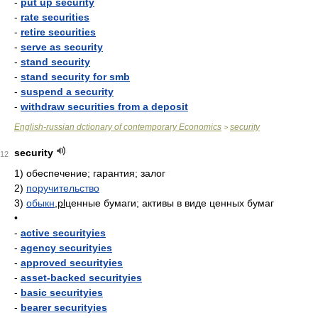
-
put up security
-
rate securities
-
retire securities
-
serve as security
-
stand security
-
stand security for smb
-
suspend a security
-
withdraw securities from a deposit
English-russian dctionary of contemporary Economics
security
>
security
12
1)
обеспечение; гарантия; залог
2)
поручительство
3)
обыкн
,
pl
ценные бумаги; активы в виде ценных бумаг
•
-
active securityies
-
agency securityies
-
approved securityies
-
asset-backed securityies
-
basic securityies
-
bearer securityies