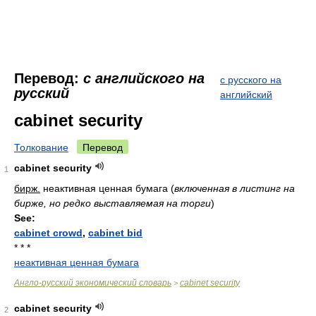
Перевод:
с английского на
с русского на
русский
английский
cabinet security
Толкование
Перевод
cabinet security
1
бирж.
неактивная ценная бумага
(
включенная в листинг на
бирже, но редко выставляемая на торги
)
See:
cabinet crowd
,
cabinet bid
* * *
неактивная ценная бумага
Англо-русский экономический словарь
cabinet security
>
cabinet security
2