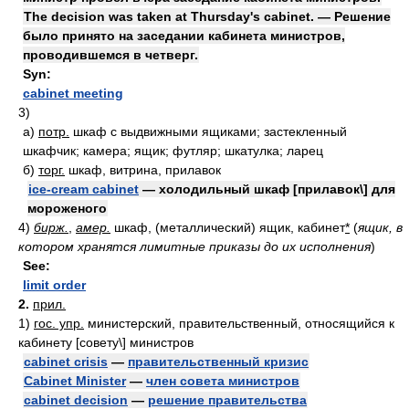
The decision was taken at Thursday's cabinet. — Решение
было принято на заседании кабинета министров,
проводившемся в четверг.
Syn:
cabinet meeting
3)
а)
потр.
шкаф с выдвижными ящиками; застекленный
шкафчик; камера; ящик; футляр; шкатулка; ларец
б)
торг.
шкаф, витрина, прилавок
ice-cream cabinet
— холодильный шкаф [прилавок\] для
мороженого
4)
бирж.
,
амер.
шкаф, (металлический) ящик, кабинет
*
(
ящик, в
котором хранятся лимитные приказы до их исполнения
)
See:
limit order
2.
прил.
1)
гос. упр.
министерский, правительственный, относящийся к
кабинету [совету\] министров
cabinet crisis
—
правительственный кризис
Cabinet Minister
—
член совета министров
cabinet decision
—
решение правительства