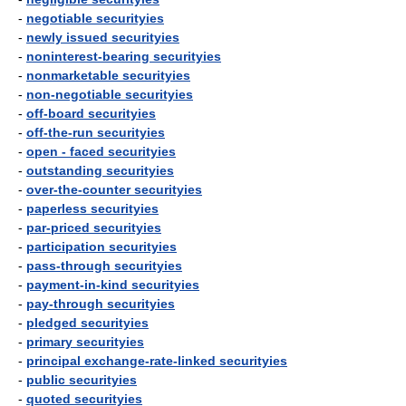
-
negotiable securityies
-
newly issued securityies
-
noninterest-bearing securityies
-
nonmarketable securityies
-
non-negotiable securityies
-
off-board securityies
-
off-the-run securityies
-
open - faced securityies
-
outstanding securityies
-
over-the-counter securityies
-
paperless securityies
-
par-priced securityies
-
participation securityies
-
pass-through securityies
-
payment-in-kind securityies
-
pay-through securityies
-
pledged securityies
-
primary securityies
-
principal exchange-rate-linked securityies
-
public securityies
-
quoted securityies