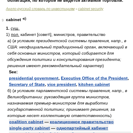
облигация, по которой не ведется активной торговли.
Англо-русский словарь по инвестициям
cabinet security
>
cabinet
9
1.
сущ.
1)
пол.
кабинет [совет\], министров, правительство
а)
(
в условиях президентской системы правления, напр., в
США: неофициальный традиционный орган, включающий в
себя основных министров, который собирается для
обсуждения политики и консультирования президента;
решения имеют рекомендательный характер
)
See:
presidential government
,
Executive Office of the President
,
Secretary of State
,
vice president
,
kitchen cabinet
б)
(
в условиях парламентской системы правления, напр., в
Великобритании: руководящая группа министров,
назначаемая премьер-министром для выработки
государственной политики; принимает решения, за
которые несет коллективную ответственность
)
coalition cabinet
—
коалиционное правительство
single-party cabinet
—
однопартийный кабинет