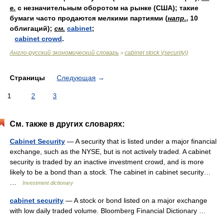
е.
с незначительным оборотом на рынке (США); такие
бумаги часто продаются мелкими партиями (
напр.
, 10
облигаций);
см.
cabinet
;
cabinet crowd
.
Англо-русский экономический словарь
cabinet stock \(security\)
>
Страницы
Следующая
→
1
2
3
См. также в других словарях:
Cabinet Security
— A security that is listed under a major financial
exchange, such as the NYSE, but is not actively traded. A cabinet
security is traded by an inactive investment crowd, and is more
likely to be a bond than a stock. The cabinet in cabinet security…
…
Investment dictionary
cabinet security
— A stock or bond listed on a major exchange
with low daily traded volume. Bloomberg Financial Dictionary …