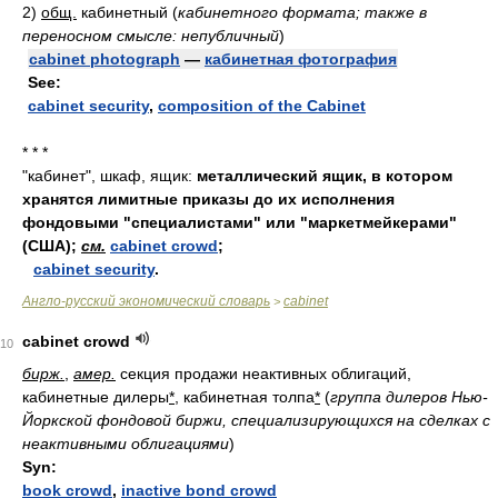
2)
общ.
кабинетный
(
кабинетного формата; также в
переносном смысле: непубличный
)
cabinet photograph
—
кабинетная фотография
See:
cabinet security
,
composition of the Cabinet
* * *
"кабинет", шкаф, ящик:
металлический ящик, в котором
хранятся лимитные приказы до их исполнения
фондовыми "специалистами" или "маркетмейкерами"
(США);
см.
cabinet crowd
;
cabinet security
.
Англо-русский экономический словарь
cabinet
>
cabinet crowd
10
бирж.
,
амер.
секция продажи неактивных облигаций,
кабинетные дилеры
*
, кабинетная толпа
*
(
группа дилеров Нью-
Йоркской фондовой биржи, специализирующихся на сделках с
неактивными облигациями
)
Syn:
book crowd
,
inactive bond crowd