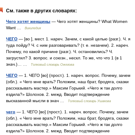
См. также в других словарях:
Чего хотят женщины
— Чего хотят женщины? What Women
Want …
Википедия
ЧЕГО
— [во ], мест. 1. нареч. Зачем, с какой целью (разг.). Ч. я
туда пойду? Ч. с ним разговаривать? (т. е. незачем). 2. нареч.
Почему, по какой причине (разг.). Ч. остановились? Ч.
загрустил? 3. вопрос. и союзн., нескл. То же, что что 1 (в 1
знач.)… …
Толковый словарь Ожегова
ЧЕГО
— 1. ЧЕГО [во] (прост.). 1. нареч. вопрос. Почему, зачем
(обл.). « Чего мне врать? Положим, наш брат, бродяга, сказки
рассказывать мастер.» Максим Горький. «Чего ж так долго
ездила?» Шолохов. 2. межд. Вводит подтверждение
высказанной мысли в знач …
Толковый словарь Ушакова
чего
— 1. ЧЕГО [во] (прост.). 1. нареч. вопрос. Почему, зачем
(обл.). « Чего мне врать? Положим, наш брат, бродяга, сказки
рассказывать мастер.» Максим Горький. «Чего ж так долго
ездила?» Шолохов. 2. межд. Вводит подтверждение