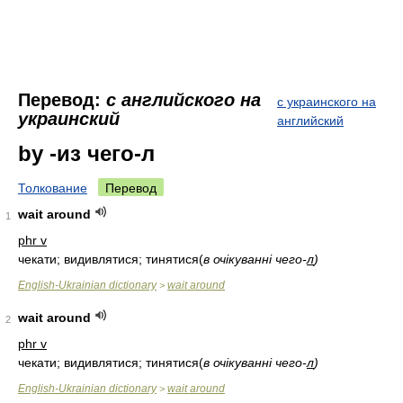
Перевод:
с английского на
с украинского на
украинский
английский
by -из чего-л
Толкование
Перевод
wait around
1
phr v
чекати; видивлятися; тинятися
(
в очікуванні чего-
л
)
English-Ukrainian dictionary
wait around
>
wait around
2
phr v
чекати; видивлятися; тинятися
(
в очікуванні чего-
л
)
English-Ukrainian dictionary
wait around
>