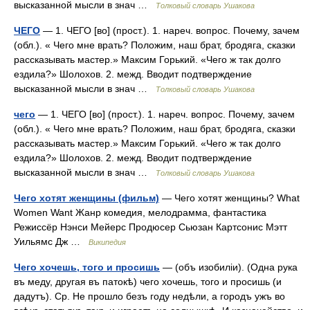
высказанной мысли в знач …
Толковый словарь Ушакова
ЧЕГО
— 1. ЧЕГО [во] (прост.). 1. нареч. вопрос. Почему, зачем
(обл.). « Чего мне врать? Положим, наш брат, бродяга, сказки
рассказывать мастер.» Максим Горький. «Чего ж так долго
ездила?» Шолохов. 2. межд. Вводит подтверждение
высказанной мысли в знач …
Толковый словарь Ушакова
чего
— 1. ЧЕГО [во] (прост.). 1. нареч. вопрос. Почему, зачем
(обл.). « Чего мне врать? Положим, наш брат, бродяга, сказки
рассказывать мастер.» Максим Горький. «Чего ж так долго
ездила?» Шолохов. 2. межд. Вводит подтверждение
высказанной мысли в знач …
Толковый словарь Ушакова
Чего хотят женщины (фильм)
— Чего хотят женщины? What
Women Want Жанр комедия, мелодрамма, фантастика
Режиссёр Нэнси Мейерс Продюсер Сьюзан Картсонис Мэтт
Уильямс Дж …
Википедия
Чего хочешь, того и просишь
— (объ изобиліи). (Одна рука
въ меду, другая въ патокѣ) чего хочешь, того и просишь (и
дадутъ). Ср. Не прошло безъ году недѣли, а городъ ужъ во