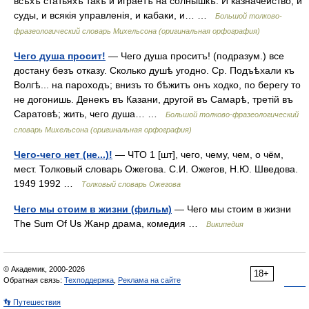
всѣхъ статьяхъ такъ и играетъ на солнышкѣ. И казначейство, и
суды, и всякія управленія, и кабаки, и… …
Большой толково-
фразеологический словарь Михельсона (оригинальная орфография)
Чего душа просит!
— Чего душа проситъ! (подразум.) все
достану безъ отказу. Сколько душѣ угодно. Ср. Подъѣхали къ
Волгѣ... на пароходъ; внизъ то бѣжитъ онъ ходко, по берегу то
не догонишь. Денекъ въ Казани, другой въ Самарѣ, третій въ
Саратовѣ; жить, чего душа… …
Большой толково-фразеологический
словарь Михельсона (оригинальная орфография)
Чего-чего нет (не...)!
— ЧТО 1 [шт], чего, чему, чем, о чём,
мест. Толковый словарь Ожегова. С.И. Ожегов, Н.Ю. Шведова.
1949 1992 …
Толковый словарь Ожегова
Чего мы стоим в жизни (фильм)
— Чего мы стоим в жизни
The Sum Of Us Жанр драма, комедия …
Википедия
© Академик, 2000-2026
18+
Обратная связь:
Техподдержка
,
Реклама на сайте
👣 Путешествия