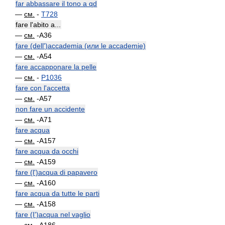
far abbassare il tono a qd
—
см.
-
T728
fare l'abito a...
—
см.
-A36
fare (dell')accademia (или le accademie)
—
см.
-A54
fare accapponare la pelle
—
см.
-
P1036
fare con l'accetta
—
см.
-A57
non fare un accidente
—
см.
-A71
fare acqua
—
см.
-A157
fare acqua da occhi
—
см.
-A159
fare (l')acqua di papavero
—
см.
-A160
fare acqua da tutte le parti
—
см.
-A158
fare (I')acqua nel vaglio