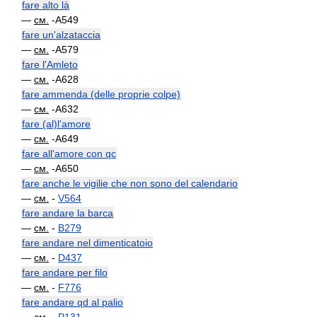
fare alto là
—
см.
-A549
fare un'alzataccia
—
см.
-A579
fare l'Amleto
—
см.
-A628
fare ammenda (delle proprie colpe)
—
см.
-A632
fare (al)l'amore
—
см.
-A649
fare all'amore con qc
—
см.
-A650
fare anche le vigilie che non sono del calendario
—
см.
-
V564
fare andare la barca
—
см.
-
B279
fare andare nel dimenticatoio
—
см.
-
D437
fare andare per filo
—
см.
-
F776
fare andare qd al palio