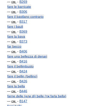
—
см.
-
B269
fare le barricate
—
см.
-
B306
fare il bastlano contrario
—
см.
-
B317
fare i bauli
—
см.
-
B369
fare la bava
—
см.
-
B373
far becco
—
см.
-
B406
fare una bellezza di denari
—
см.
-
B416
fare il bellimbusto
—
см.
-
B424
fare il bellin (bellino)
—
см.
-
B426
fare la bella
—
см.
-
B446
farne delle (или di) belle (тж farla bella)
—
см.
-
B147