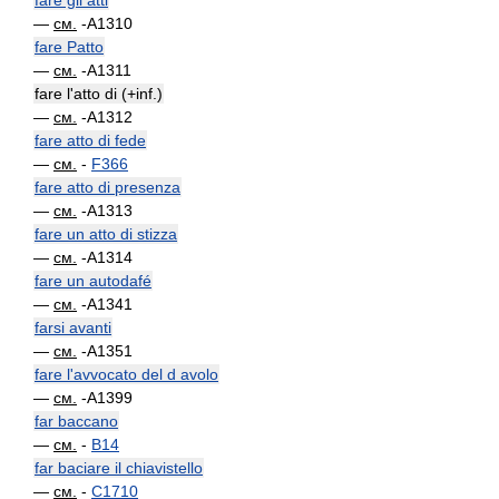
fare gli atti
—
см.
-A1310
fare Patto
—
см.
-A1311
fare l'atto di (+inf.)
—
см.
-A1312
fare atto di fede
—
см.
-
F366
fare atto di presenza
—
см.
-A1313
fare un atto di stizza
—
см.
-A1314
fare un autodafé
—
см.
-A1341
farsi avanti
—
см.
-A1351
fare l'avvocato del d avolo
—
см.
-A1399
far baccano
—
см.
-
B14
far baciare il chiavistello
—
см.
-
C1710