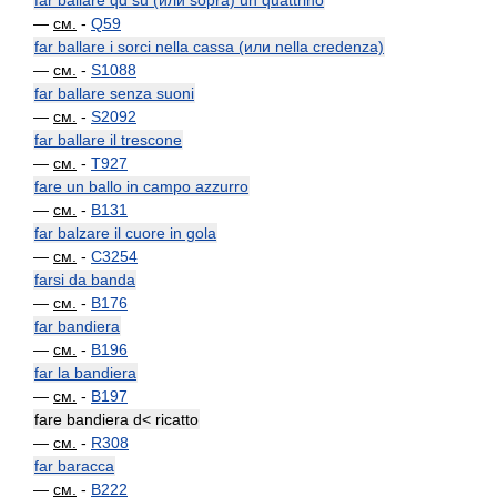
far ballare qd su (или sopra) un quattrino
—
см.
-
Q59
far ballare i sorci nella cassa (или nella credenza)
—
см.
-
S1088
far ballare senza suoni
—
см.
-
S2092
far ballare il trescone
—
см.
-
T927
fare un ballo in campo azzurro
—
см.
-
B131
far balzare il cuore in gola
—
см.
-
C3254
farsi da banda
—
см.
-
B176
far bandiera
—
см.
-
B196
far la bandiera
—
см.
-
B197
fare bandiera d< ricatto
—
см.
-
R308
far baracca
—
см.
-
B222