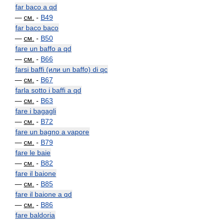
far baco a qd
—
см.
-
B49
far baco baco
—
см.
-
B50
fare un baffo a qd
—
см.
-
B66
farsi baffi (или un baffo) di qc
—
см.
-
B67
farla sotto i baffi a qd
—
см.
-
B63
fare i bagagli
—
см.
-
B72
fare un bagno a vapore
—
см.
-
B79
fare le baie
—
см.
-
B82
fare il baione
—
см.
-
B85
fare il baione a qd
—
см.
-
B86
fare baldoria