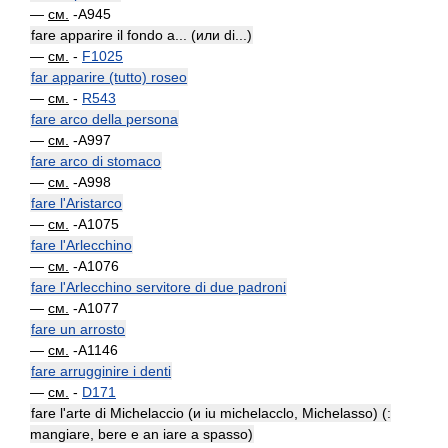
—
см.
-A945
fare apparire il fondo a... (или di...)
—
см.
-
F1025
far apparire (tutto) roseo
—
см.
-
R543
fare arco della persona
—
см.
-A997
fare arco di stomaco
—
см.
-A998
fare l'Aristarco
—
см.
-A1075
fare l'Arlecchino
—
см.
-A1076
fare l'Arlecchino servitore di due padroni
—
см.
-A1077
fare un arrosto
—
см.
-A1146
fare arrugginire i denti
—
см.
-
D171
fare l'arte di Michelaccio (и iu michelacclo, Michelasso) (:
mangiare, bere e an iare a spasso)