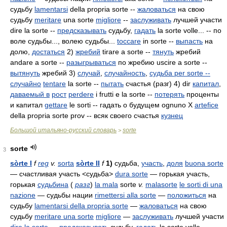
судьбу
lamentarsi
della propria sorte --
жаловаться
на свою
судьбу
meritare
una sorte
migliore
--
заслуживать
лучшей участи
dire la sorte --
предсказывать
судьбу,
гадать
la sorte volle... -- по
воле судьбы..., волею судьбы...
toccare
in sorte --
выпасть
на
долю,
достаться
2)
жребий
tirare a sorte --
тянуть
жребий
andare a sorte --
разыгрываться
по жребию uscire a sorte --
вытянуть
жребий 3)
случай
,
случайность
,
судьба per sorte --
случайно
tentare
la sorte --
пытать
счастья (разг) 4) dir
капитал
,
даваемый в
рост
perdere
i frutti e la sorte --
потерять
проценты
и капитал
gettare
le sorti -- гадать о будущем ognuno Х
artefice
della propria sorte prov -- всяк своего счастья
кузнец
Большой итальяно-русский словарь
sorte
>
sorte
3
sòrte I
f
reg
v.
sorta
sòrte II
f
1)
судьба,
участь
,
доля
buona sorte
— счастливая участь <судьба>
dura sorte
— горькая участь,
горькая
судьбина
(
разг
)
la mala
sorte
v.
malasorte
le sorti di una
nazione
— судьбы нации
rimettersi alla sorte
—
положиться
на
судьбу
lamentarsi della propria sorte
—
жаловаться
на свою
судьбу
meritare una sorte
migliore
—
заслуживать
лучшей участи