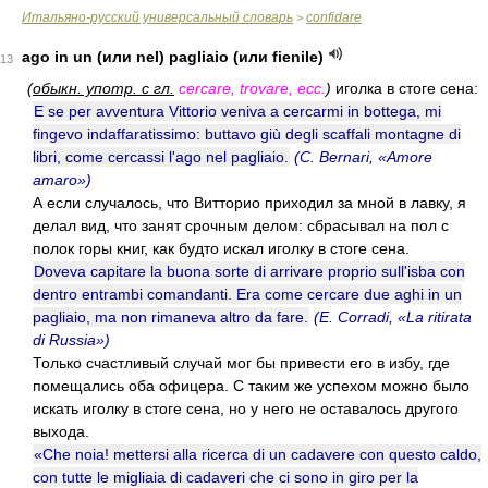
Итальяно-русский универсальный словарь
confidare
>
ago in un (или nel) pagliaio (или fienile)
13
(
обыкн. употр. с гл.
cercare, trovare, ecc.
)
иголка в стоге сена:
E se per avventura Vittorio veniva a cercarmi in bottega, mi
fingevo indaffaratissimo: buttavo giù degli scaffali montagne di
libri, come cercassi l'ago nel pagliaio.
(C. Bernari, «Amore
amaro»)
А если случалось, что Витторио приходил за мной в лавку, я
делал вид, что занят срочным делом: сбрасывал на пол с
полок горы книг, как будто искал иголку в стоге сена.
Doveva capitare la buona sorte di arrivare proprio sull'isba con
dentro entrambi comandanti. Era come cercare due aghi in un
pagliaio, ma non rimaneva altro da fare.
(E. Corradi, «La ritirata
di Russia»)
Только счастливый случай мог бы привести его в избу, где
помещались оба офицера. С таким же успехом можно было
искать иголку в стоге сена, но у него не оставалось другого
выхода.
«Che noia! mettersi alla ricerca di un cadavere con questo caldo,
con tutte le migliaia di cadaveri che ci sono in giro per la