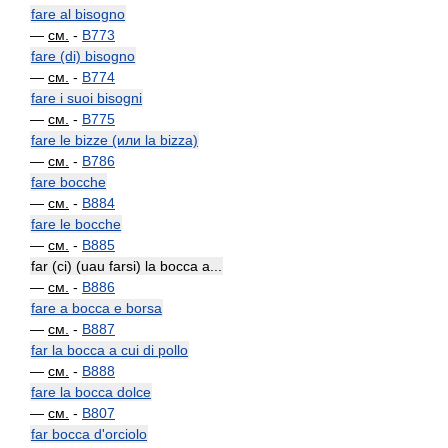
fare al bisogno
—
см.
-
B773
fare (di) bisogno
—
см.
-
B774
fare i suoi bisogni
—
см.
-
B775
fare le bizze (или la bizza)
—
см.
-
B786
fare bocche
—
см.
-
B884
fare le bocche
—
см.
-
B885
far (ci) (uau farsi) la bocca a...
—
см.
-
B886
fare a bocca e borsa
—
см.
-
B887
far la bocca a cui di pollo
—
см.
-
B888
fare la bocca dolce
—
см.
-
B807
far bocca d'orciolo