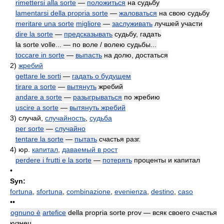
rimettersi alla sorte
—
положиться
на судьбу
lamentarsi della propria sorte
—
жаловаться
на свою судьбу
meritare una sorte
migliore
—
заслуживать
лучшей участи
dire la sorte
—
предсказывать
судьбу, гадать
la sorte volle... — по воле / волею судьбы...
toccare in sorte
—
выпасть
на долю, достаться
2)
жребий
gettare le sorti
—
гадать о будущем
tirare a sorte
—
вытянуть
жребий
andare a sorte
—
разыгрываться
по жребию
uscire a sorte
—
вытянуть жребий
3)
случай,
случайность
,
судьба
per sorte
—
случайно
tentare la sorte
—
пытать
счастья разг.
4)
юр.
капитал
,
даваемый в рост
perdere i frutti e la sorte
—
потерять
проценты и капитал
•
Syn:
fortuna
,
sfortuna
,
combinazione
,
evenienza
,
destino
,
caso
••
ognuno è
artefice
della propria sorte prov — всяк своего счастья
кузнец