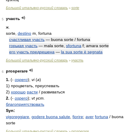
Большой итальяно-русский словарь
sorte
>
участь
5
ж.
sorte,
destino
m, fortuna
счастливая участь
— buona sorte / fortuna
горькая участь
— mala sorte,
sfortuna
f; amara sorte
его участь предрешена
—
la sua sorte è segnata
Большой итальяно-русский словарь
участь
>
prosperare
6
1.
(-
ospero
);
vi
(
a
)
1)
процветать, преуспевать
2)
хорошо
расти
/ развиваться
2.
(-
ospero
);
vt уст.
благоприятствовать
Syn:
vigoreggiare
,
godere buona salute
,
fiorire
;
aver
fortuna
/ buona
sorte
Большой итальяно-русский словарь
prosperare
>