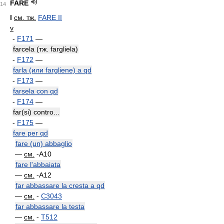
FARE
14
I
см. тж.
FARE II
v
-
F171
—
farcela (тж. fargliela)
-
F172
—
farla (или fargliene) a qd
-
F173
—
farsela con qd
-
F174
—
far(si) contro...
-
F175
—
fare per qd
fare (un) abbaglio
—
см.
-A10
fare l'abbaiata
—
см.
-A12
far abbassare la cresta a qd
—
см.
-
C3043
far abbassare la testa
—
см.
-
T512