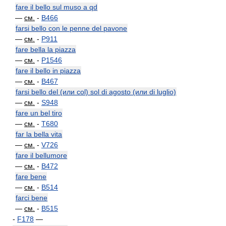
fare il bello sul muso a qd
—
см.
-
B466
farsi bello con le penne del pavone
—
см.
-
P911
fare bella la piazza
—
см.
-
P1546
fare il bello in piazza
—
см.
-
B467
farsi bello del (или col) sol di agosto (или di luglio)
—
см.
-
S948
fare un bel tiro
—
см.
-
T680
far la bella vita
—
см.
-
V726
fare il bellumore
—
см.
-
B472
fare bene
—
см.
-
B514
farci bene
—
см.
-
B515
-
F178
—