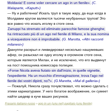
Moldavia! E come voler cercare un ago in un fienile».
(C.
Malaparte, «Kaputt»)
— Ну и работенка! Искать труп в такую жару, да еще когда в
Молдавии кругом валяются тысячи неубранных трупов! Это
все равно что искать иголку в стоге сена.
Zanuppi ha stremato ed eliminato parecchie famose ghenghe;
ha rintracciato più di un ago nel fienile di Milano, e la sua nomina
a vicequestore non è improbabile.
(G. Marotta, «Altri racconti
milanesi»)
Дзануппи раскрыл и ликвидировал несколько нашумевших
афер, он разыскал не одну иголку в огромном стоге сена,
которым является Милан, и не исключено, что его выдвинут
на пост помощника комиссара полиции.
«Forse Nicola aveva fiutato sin dall'inizio, in quelle vignette,
l'espediente. Ha un mucchio d'immaginazione, trova l'ago nel
fienile dei vostri dipinti, no?».
(G.Maretta, «Mal di galleria»)
— Пожалуй, Никола сразу почувствовал, что можно сделать с
этими карикатурами. У него богатое воображение, он сумеет
найти шедевр в куче ваших рисунков.
Frasario italiano-russo
ago in un (или nel) pagliaio (или fienile)
>