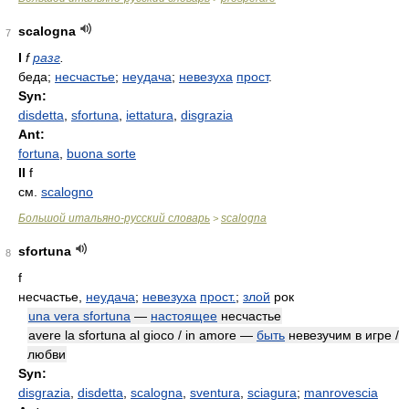
scalogna
7
I
f
разг
.
беда;
несчастье
;
неудача
;
невезуха
прост
.
Syn:
disdetta
,
sfortuna
,
iettatura
,
disgrazia
Ant:
fortuna
,
buona sorte
II
f
см.
scalogno
Большой итальяно-русский словарь
scalogna
>
sfortuna
8
f
несчастье,
неудача
;
невезуха
прост.
;
злой
рок
una vera sfortuna
—
настоящее
несчастье
avere la sfortuna al gioco / in amore —
быть
невезучим в игре /
любви
Syn:
disgrazia
,
disdetta
,
scalogna
,
sventura
,
sciagura
;
manrovescia