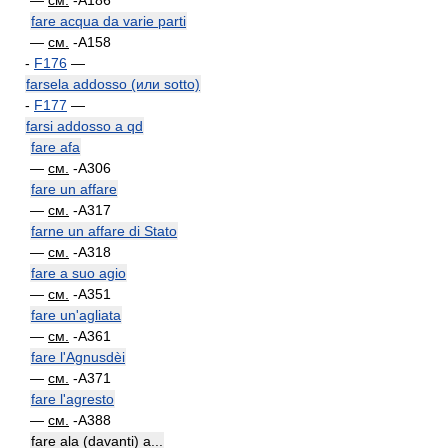
—
см.
-A186
fare acqua da varie parti
—
см.
-A158
-
F176
—
farsela addosso (или sotto)
-
F177
—
farsi addosso a qd
fare afa
—
см.
-A306
fare un affare
—
см.
-A317
farne un affare di Stato
—
см.
-A318
fare a suo agio
—
см.
-A351
fare un'agliata
—
см.
-A361
fare l'Agnusdèi
—
см.
-A371
fare l'agresto
—
см.
-A388
fare ala (davanti) a...