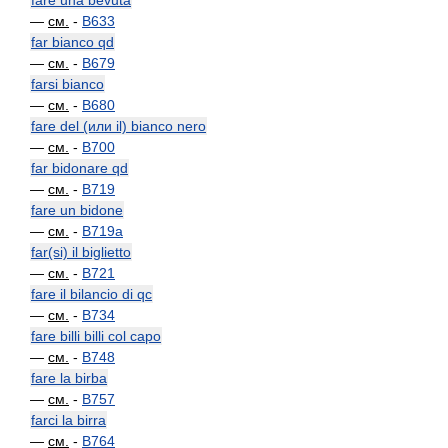
fare una bevuta
—
см.
-
B633
far bianco qd
—
см.
-
B679
farsi bianco
—
см.
-
B680
fare del (или il) bianco nero
—
см.
-
B700
far bidonare qd
—
см.
-
B719
fare un bidone
—
см.
-
B719a
far(si) il biglietto
—
см.
-
B721
fare il bilancio di qc
—
см.
-
B734
fare billi billi col capo
—
см.
-
B748
fare la birba
—
см.
-
B757
farci la birra
—
см.
-
B764