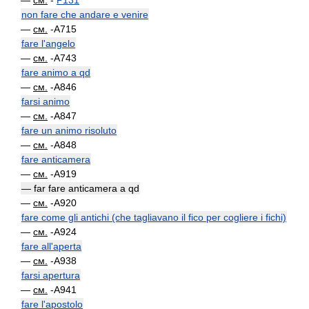
—
см.
-
P131
non fare che andare e venire
—
см.
-A715
fare l'angelo
—
см.
-A743
fare animo a qd
—
см.
-A846
farsi animo
—
см.
-A847
fare un animo risoluto
—
см.
-A848
fare anticamera
—
см.
-A919
— far fare anticamera a qd
—
см.
-A920
fare come gli antichi (che tagliavano il fico per cogliere i fichi)
—
см.
-A924
fare all'aperta
—
см.
-A938
farsi apertura
—
см.
-A941
fare l'apostolo