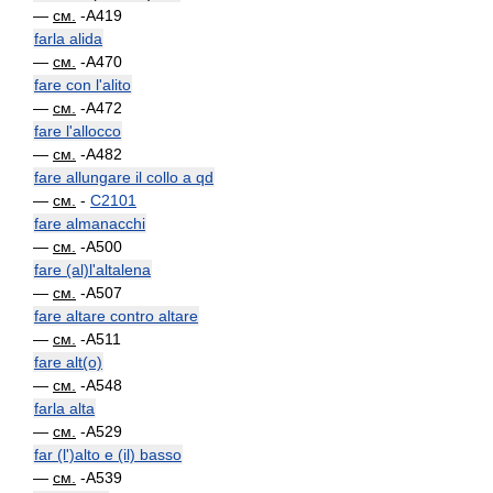
—
см.
-A419
farla alida
—
см.
-A470
fare con l'alito
—
см.
-A472
fare l'allocco
—
см.
-A482
fare allungare il collo a qd
—
см.
-
C2101
fare almanacchi
—
см.
-A500
fare (al)l'altalena
—
см.
-A507
fare altare contro altare
—
см.
-A511
fare alt(o)
—
см.
-A548
farla alta
—
см.
-A529
far (l')alto e (il) basso
—
см.
-A539