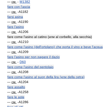
—
см.
-
M1382
fare con l'ascia
—
см.
-A1182
farsi asina
—
см.
-A1190
fare l'asino
—
см.
-A1206
fare come l'asino al catino (или al corbello, alla secchia)
—
см.
-A1210
fare come l'asino (dell'ortolano) che porta il vino e beve l'acqua
—
см.
-A1209
fare l'asino per non pagare il dazio
—
см.
-
D60
fare come l'asino del pentolaio
—
см.
-A1208
fare come l'asino al suon della lira (или della cetra)
—
см.
-A1204
fare assalto
—
см.
-A1258
fare le aste
—
см.
-A1286