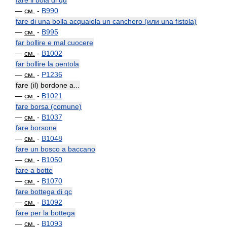
fare il boia di qd
—
см.
-
B990
fare di una bolla acquaiola un canchero (или una fistola)
—
см.
-
B995
far bollire e mal cuocere
—
см.
-
B1002
far bollire la pentola
—
см.
-
P1236
fare (il) bordone a...
—
см.
-
B1021
fare borsa (comune)
—
см.
-
B1037
fare borsone
—
см.
-
B1048
fare un bosco a baccano
—
см.
-
B1050
fare a botte
—
см.
-
B1070
fare bottega di qc
—
см.
-
B1092
fare per la bottega
—
см.
-
B1093