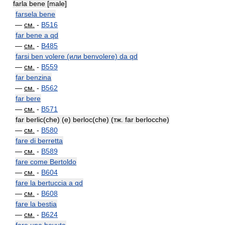
farla bene [male]
farsela bene
—
см.
-
B516
far bene a qd
—
см.
-
B485
farsi ben volere (или benvolere) da qd
—
см.
-
B559
far benzina
—
см.
-
B562
far bere
—
см.
-
B571
far berlic(che) (e) berloc(che) (тж. far berlocche)
—
см.
-
B580
fare di berretta
—
см.
-
B589
fare come Bertoldo
—
см.
-
B604
fare la bertuccia a qd
—
см.
-
B608
fare la bestia
—
см.
-
B624