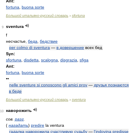
Ant:
fortuna
,
buona sorte
Большой итальяно-русский словарь
sfortuna
>
sventura
9
f
несчастье,
беда
,
бедствие
per colmo di sventura
—
в довершение
всех бед
Syn:
sfortuna
,
disdetta
,
scalogna
,
disgrazia
,
sfiga
Ant:
fortuna
,
buona sorte
••
nelle sventure si conoscono gli amici prov
—
друзья познаются
в беде
Большой итальяно-русский словарь
sventura
>
наворожить
10
сов.
разг
.
(
нагадать
)
predire
la ventura
гадалка наворожила счастливую судьбу
—
l'indovina predisse