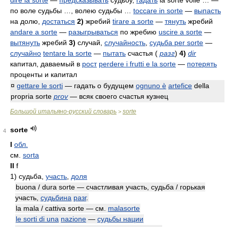
dire la sorte
—
предсказывать
судьбу,
гадать
la sorte volle …
—
по воле судьбы …, волею судьбы …
toccare in sorte
—
выпасть
на долю,
достаться
2)
жребий
tirare a sorte
—
тянуть
жребий
andare a sorte
—
разыгрываться
по жребию
uscire a sorte
—
вытянуть
жребий
3)
случай,
случайность
,
судьба
per sorte
—
случайно
tentare la sorte
—
пытать
счастья
(
разг
)
4)
dir
капитал, даваемый в
рост
perdere i frutti e la sorte
—
потерять
проценты и капитал
¤
gettare le sorti
— гадать о будущем
ognuno è
artefice
della
propria sorte
prov
— всяк своего счастья кузнец
Большой итальяно-русский словарь
sorte
>
sorte
4
I
обл.
см.
sorta
II
f
1)
судьба,
участь
,
доля
buona / dura sorte — счастливая участь, судьба / горькая
участь,
судьбина
разг
.
la mala / cattiva sorte — см.
malasorte
le sorti di una
nazione
—
судьбы нации