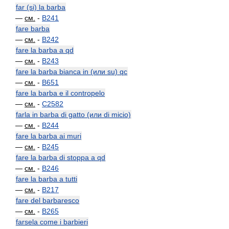
far (si) la barba
—
см.
-
B241
fare barba
—
см.
-
B242
fare la barba a qd
—
см.
-
B243
fare la barba bianca in (или su) qc
—
см.
-
B651
fare la barba e il contropelo
—
см.
-
C2582
farla in barba di gatto (или di micio)
—
см.
-
B244
fare la barba ai muri
—
см.
-
B245
fare la barba di stoppa a qd
—
см.
-
B246
fare la barba a tutti
—
см.
-
B217
fare del barbaresco
—
см.
-
B265
farsela come i barbieri