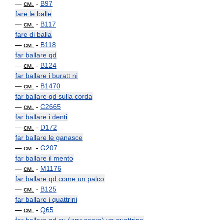
—
см.
-
B97
fare le balle
—
см.
-
B117
fare di balla
—
см.
-
B118
far ballare qd
—
см.
-
B124
far ballare i buratt ni
—
см.
-
B1470
far ballare qd sulla corda
—
см.
-
C2665
far ballare i denti
—
см.
-
D172
far ballare le ganasce
—
см.
-
G207
far ballare il mento
—
см.
-
M1176
far ballare qd come un palco
—
см.
-
B125
far ballare i quattrini
—
см.
-
Q65