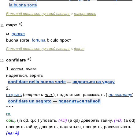
la buona sorte
Большой итальяно-русский словарь
наворожить
>
фарт
11
м.
прост
.
buona sorte,
fortuna
f; culo прост.
Большой итальяно-русский словарь
фарт
>
confidare
12
1.
вспом.
avere
надеяться, верить
confidare nella buona sorte
—
надеяться на удачу
2.
открыть
(
секрет и
т.п.
)
, поделиться, рассказать
(
по секрету
)
confidare un segreto
—
поделиться тайной
* * *
гл.
общ.
(in qd, q.c.) уповать,
(+D)
(a qd) доверять тайну,
(+D)
(a qd)
поверять тайну, доверять, надеяться, поверять, рассчитывать
(на+A)