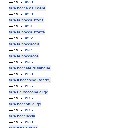
—
см.
-
B889
fare bocca da ridere
—
см.
-
B890
fare la bocca storta
—
см.
-
B891
fare la bocca stretta
—
см.
-
B892
fare la boccaccia
—
см.
-
B944
fare le boccacce
—
см.
-
B945
fare boccate di sangue
—
см.
-
B950
fare il bocchino (tondo)
—
см.
-
B955
fare un boccone di qc
—
см.
-
B975
fare bocconi di qd
—
см.
-
B976
fare boccuccia
—
см.
-
B989