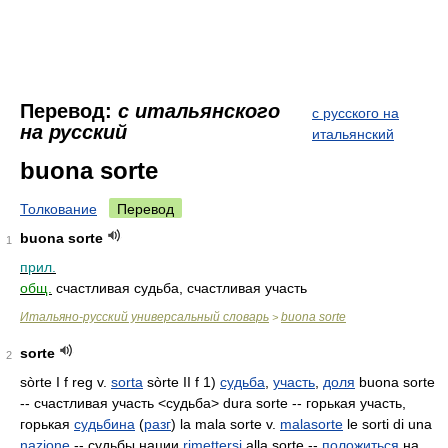
Перевод:
с итальянского
с русского на
на русский
итальянский
buona sorte
Толкование
Перевод
buona sorte
1
прил.
общ.
счастливая судьба, счастливая участь
Итальяно-русский универсальный словарь
buona sorte
>
sorte
2
sòrte I f reg v.
sorta
sòrte II f 1)
судьба
,
участь
,
доля
buona sorte
-- счастливая участь <судьба> dura sorte -- горькая участь,
горькая
судьбина
(
разг
) la mala
sorte v.
malasorte
le sorti di una
nazione
-- судьбы нации
rimettersi
alla sorte --
положиться
на