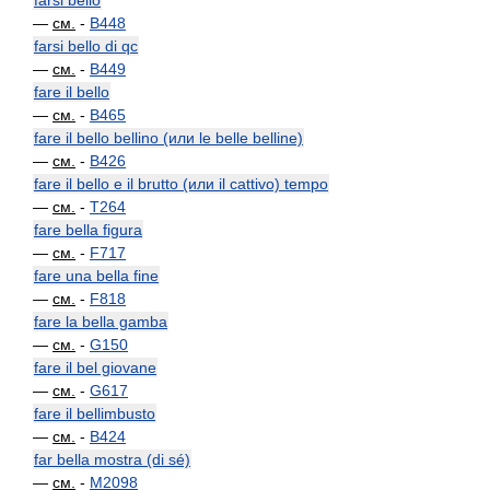
farsi bello
—
см.
-
B448
farsi bello di qc
—
см.
-
B449
fare il bello
—
см.
-
B465
fare il bello bellino (или le belle belline)
—
см.
-
B426
fare il bello e il brutto (или il cattivo) tempo
—
см.
-
T264
fare bella figura
—
см.
-
F717
fare una bella fine
—
см.
-
F818
fare la bella gamba
—
см.
-
G150
fare il bel giovane
—
см.
-
G617
fare il bellimbusto
—
см.
-
B424
far bella mostra (di sé)
—
см.
-
M2098