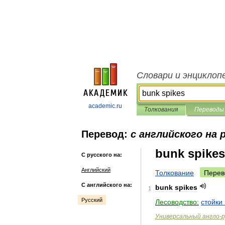
Словари и энциклоп
academic.ru
Толкования
Переводы
Перевод:
с английского на 
bunk spikes
С русского на:
Английский
Толкование
Перев
С английского на:
bunk
spikes
1
Русский
Лесоводство:
стойки
Универсальный
англо
-
р