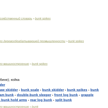
хозяйственный
словарь
bunk
spikes
>
по
деревообрабатывающей
промышленности
bunk
spikes
>
по
машиностроению
bunk
spikes
>
абине
);
койка
der
jaw
skidder
-
bunk
scale
-
bunk
skidder
-
bunk
spikes
-
bunk
lam
bunk
-
double
-
bunk
sleeper
-
front
log
bunk
-
grapple
m
bunk
hold
arms
-
rear
log
bunk
-
split
bunk
по
машиностроению
bunk
>