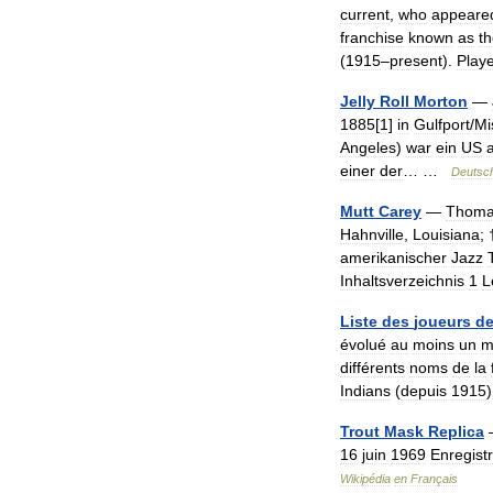
current
,
who
appeare
franchise
known
as
t
(
1915
–
present
).
Play
Jelly
Roll
Morton
—
1885
[
1
]
in
Gulfport
/
Mi
Angeles
)
war
ein
US
einer
der
… …
Deutsc
Mutt
Carey
—
Thom
Hahnville
,
Louisiana
;
amerikanischer
Jazz
Inhaltsverzeichnis
1
L
Liste
des
joueurs
d
évolué
au
moins
un
m
différents
noms
de
la
Indians
(
depuis
1915
Trout
Mask
Replica
16
juin
1969
Enregist
Wikipédia
en
Français