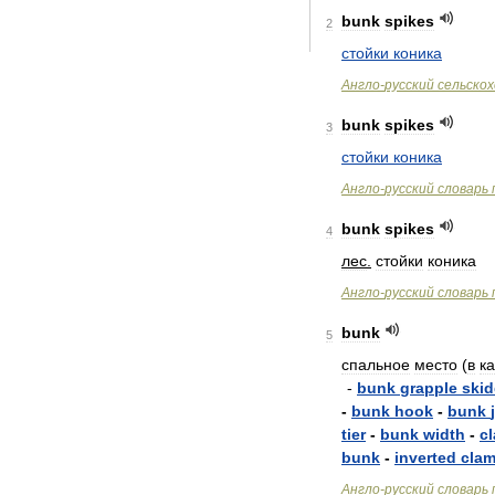
bunk
spikes
2
стойки
коника
Англо
-
русский
сельско
bunk
spikes
3
стойки
коника
Англо
-
русский
словарь
bunk
spikes
4
лес
.
стойки
коника
Англо
-
русский
словарь
bunk
5
спальное
место
(
в
к
-
bunk
grapple
skid
-
bunk
hook
-
bunk
tier
-
bunk
width
-
c
bunk
-
inverted
cla
Англо
-
русский
словарь