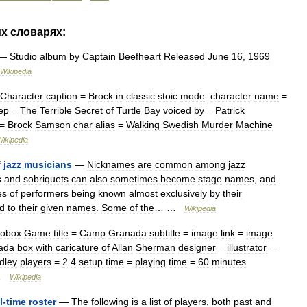
их
словарях:
—
Studio
album
by
Captain
Beefheart
Released
June
16
,
1969
Wikipedia
Character
caption
=
Brock
in
classic
stoic
mode
.
character
name
=
ep
=
The
Terrible
Secret
of
Turtle
Bay
voiced
by
=
Patrick
=
Brock
Samson
char
alias
=
Walking
Swedish
Murder
Machine
Wikipedia
f
jazz
musicians
—
Nicknames
are
common
among
jazz
s
and
sobriquets
can
also
sometimes
become
stage
names
,
and
es
of
performers
being
known
almost
exclusively
by
their
d
to
their
given
names
.
Some
of
the
… …
Wikipedia
fobox
Game
title
=
Camp
Granada
subtitle
=
image
link
=
image
ada
box
with
caricature
of
Allan
Sherman
designer
=
illustrator
=
dley
players
=
2
4
setup
time
=
playing
time
=
60
minutes
…
Wikipedia
l
-
time
roster
—
The
following
is
a
list
of
players
,
both
past
and