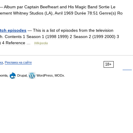
—
Album
par
Captain
Beefheart
and
His
Magic
Band
Sortie
Le
rement
Whitney
Studios
(
LA
),
Avril
1969
Durée
78:51
Genre
(
s
)
Ro
tch
episodes
—
This
is
a
list
of
episodes
from
the
television
ch
.
Contents
1
Season
1
(
1998
1999
)
2
Season
2
(
1999
2000
)
3
)
4
Reference
…
Wikipedia
ка
,
Реклама на сайте
18+
omla,
Drupal,
WordPress, MODx.