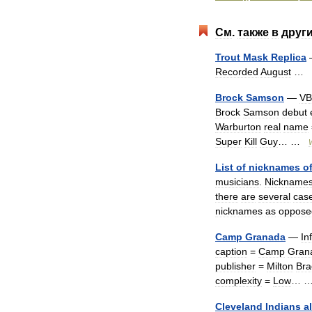
См
.
также
в
друг
Trout
Mask
Replica
Recorded
August
…
Brock
Samson
—
VB
Brock
Samson
debut
Warburton
real
name
Super
Kill
Guy
… …
List
of
nicknames
o
musicians
.
Nickname
there
are
several
cas
nicknames
as
oppose
Camp
Granada
—
In
caption
=
Camp
Gran
publisher
=
Milton
Bra
complexity
=
Low
… 
Cleveland
Indians
al