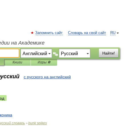
Запомнить сайт
Словарь на свой сайт
RU
едии на Академике
Найти!
Книги
Игры ⚽
русский
с русского на английский
од
коника
усский
словарь
bunk
spikes
>