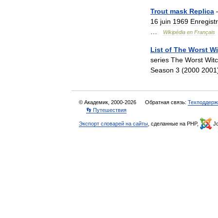
Trout
mask
Replica
16
juin
1969
Enregist
…
Wikipédia
en
Français
List
of
The
Worst
Wi
series
The
Worst
Wit
Season
3
(
2000
2001
© Академик, 2000-2026
Обратная связь:
Техподдерж
👣 Путешествия
Экспорт словарей на сайты
, сделанные на PHP,
Jo