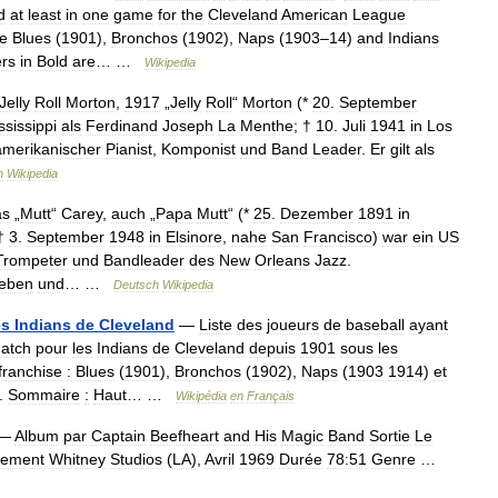
d
at
least
in
one
game
for
the
Cleveland
American
League
he
Blues
(
1901
),
Bronchos
(
1902
),
Naps
(
1903
–
14
)
and
Indians
ers
in
Bold
are
… …
Wikipedia
Jelly
Roll
Morton
,
1917
„
Jelly
Roll
“
Morton
(*
20
.
September
ssissippi
als
Ferdinand
Joseph
La
Menthe
; †
10
.
Juli
1941
in
Los
amerikanischer
Pianist
,
Komponist
und
Band
Leader
.
Er
gilt
als
h
Wikipedia
as
„
Mutt
“
Carey
,
auch
„
Papa
Mutt
“ (*
25
.
Dezember
1891
in
 †
3
.
September
1948
in
Elsinore
,
nahe
San
Francisco
)
war
ein
US
Trompeter
und
Bandleader
des
New
Orleans
Jazz
.
eben
und
… …
Deutsch
Wikipedia
es
Indians
de
Cleveland
—
Liste
des
joueurs
de
baseball
ayant
atch
pour
les
Indians
de
Cleveland
depuis
1901
sous
les
franchise
:
Blues
(
1901
),
Bronchos
(
1902
),
Naps
(
1903
1914
)
et
).
Sommaire
:
Haut
… …
Wikipédia
en
Français
—
Album
par
Captain
Beefheart
and
His
Magic
Band
Sortie
Le
rement
Whitney
Studios
(
LA
),
Avril
1969
Durée
78:51
Genre
…