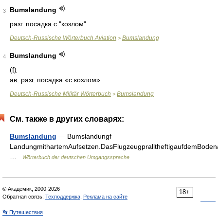
Bumslandung
3
разг.
посадка с "козлом"
Deutsch-Russische Wörterbuch Aviation
Bumslandung
>
Bumslandung
4
(f)
ав.
разг.
посадка «с козлом»
Deutsch-Russische Militär Wörterbuch
Bumslandung
>
См. также в других словарях:
Bumslandung
— Bumslandungf
LandungmithartemAufsetzen.DasFlugzeugpralltheftigaufdemBodena
…
Wörterbuch der deutschen Umgangssprache
© Академик, 2000-2026
18+
Обратная связь:
Техподдержка
,
Реклама на сайте
👣 Путешествия