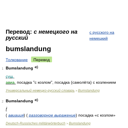
Перевод:
с немецкого на
с русского на
русский
немецкий
bumslandung
Толкование
Перевод
Bumslandung
1
сущ.
авиа.
посадка "с козлом", посадка (самолёта) с козлением
Универсальный немецко-русский словарь
Bumslandung
>
Bumslandung
2
f́
(
авиация
) (
разговорное выражение
) посадка «с козлом»
Deutsch-Russisches militärwörterbuch
Bumslandung
>