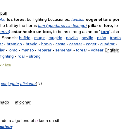
bull
ulo
)
los
toros
,
bullfighting
Locuciones:
familiar
coger
el
toro
por
the
bull
by
the
horns
fam
(
quedarse
sin
tiempo
)
pillar
el
toro
,
to
uerza
)
estar
hecho
un
toro
,
to
be
as
strong
as
an
ox
'
toro
'
also
:
Spanish:
bufido
-
mugir
-
mugido
-
novilla
-
novillo
-
pitón
-
trapío
ar
-
bramido
-
bravío
-
bravo
-
casta
-
castrar
-
coger
-
cuadrar
-
diar
-
lomo
-
manso
-
reparar
-
semental
-
torear
-
voltear
English:
-
fighting
-
roar
-
strong
y
toro
>
conjugate
aficionar
) \ \
onado
aficionar
nado
a
algo
fond
of
o
keen
on
sth
mateur