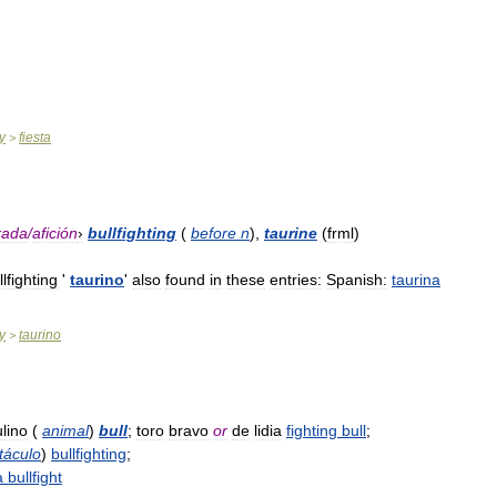
y
fiesta
>
rada
/
afición
›
bullfighting
(
before
n
),
taurine
(
frml
)
llfighting
'
taurino
'
also
found
in
these
entries:
Spanish:
taurina
y
taurino
>
lino
(
animal
)
bull
;
toro
bravo
or
de
lidia
fighting
bull
;
táculo
)
bullfighting
;
a
bullfight