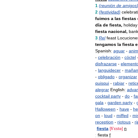
1
(
reunión
de
amigos
2
(
festividad
)
celebrat
fuimos
a
las
fiestas
día
de
fiesta
,
holiday
fiesta
nacional
,
ban
3
Rel
feast
Locucione
tengamos
la
fiesta
e
Spanish:
aguar
-
anim
-
celebración
-
cóctel
disfrazarse
-
element
-
languidecer
-
maña
-
obligado
-
organizar
quisqui
-
rabiar
-
retic
alegrar
English:
adva
cocktail
party
-
do
-
fa
gala
-
garden
party
-
Halloween
-
have
-
he
on
-
loud
-
miffed
-
mi
reception
-
riotous
-
ri
fiesta
[
fi
'
ɛstə
]
n
:
fiesta
f