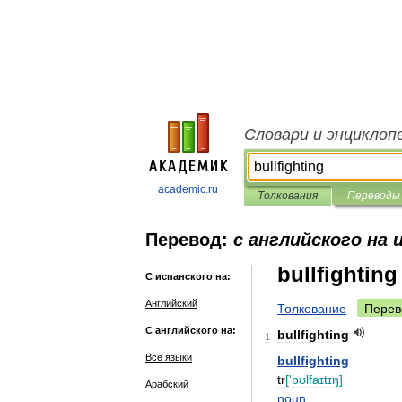
Словари и энциклоп
academic.ru
Толкования
Переводы
Перевод:
с английского на 
bullfighting
С испанского на:
Английский
Толкование
Перев
С английского на:
bullfighting
1
Все языки
bullfighting
tr
['
bʊlfaɪtɪŋ
]
Арабский
noun