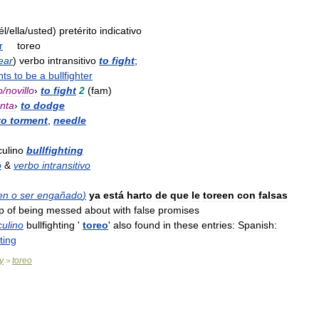
él
/
ella
/
usted
)
pretérito
indicativo
r
toreo
ear
)
verbo
intransitivo
to
fight
;
nts
to
be
a
bullfighter
o
/
novillo
›
to
fight
2
(
fam
)
nta
›
to
dodge
to
torment
,
needle
ulino
bullfighting
o
&
verbo
intransitivo
en
o
ser
engañado
)
ya
está
harto
de
que
le
toreen
con
falsas
p
of
being
messed
about
with
false
promises
ulino
bullfighting
'
toreo
'
also
found
in
these
entries:
Spanish:
hting
y
toreo
>