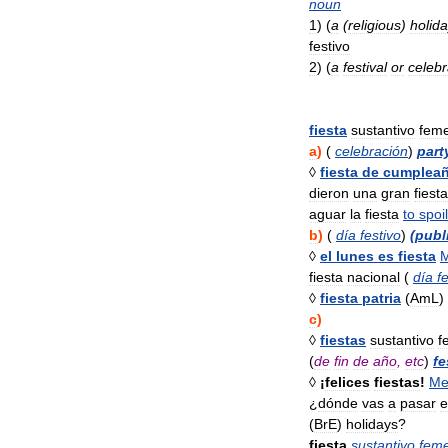
noun
1
)
(
a
(
religious
)
holida
festivo
2
)
(
a
festival
or
celebr
fiesta
sustantivo
fem
a
)
(
celebración
)
part
◊
fiesta
de
cumplea
dieron
una
gran
fiesta
aguar
la
fiesta
to
spoil
b
)
(
día
festivo
)
(
publ
◊
el
lunes
es
fiesta
fiesta
nacional
(
día
f
◊
fiesta
patria
(
AmL
)
c
)
◊
fiestas
sustantivo
f
(
de
fin
de
año
,
etc
)
fe
◊
¡
felices
fiestas
!
Me
¿
dónde
vas
a
pasar
e
(
BrE
)
holidays
?
fiesta
sustantivo
fem