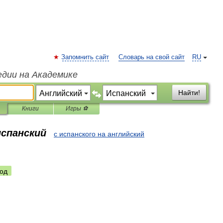
Запомнить сайт
Словарь на свой сайт
RU
едии на Академике
Найти!
Книги
Игры ⚽
испанский
с испанского на английский
од