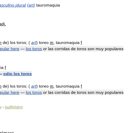
sculino
plural
(
art
)
tauromaquia
adj
.
m
de
)
los
toros
; (
art
)
toreo
m
,
tauromaquia
f
pular
here
—
los
toros
or
las
corridas
de
toros
son
muy
populares
ia
f
—
odio
los
toros
m
de
)
los
toros
; (
art
)
toreo
m
,
tauromaquia
f
pular
here
—
los
toros
or
las
corridas
de
toros
son
muy
populares
y
bullfighting
>
urómaco
.