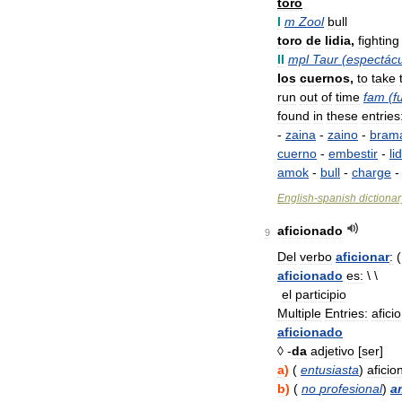
toro
I
m
Zool
bull
toro
de
lidia
,
fighting
II
mpl
Taur
(
espectác
los
cuernos
,
to
take
run
out
of
time
fam
(
f
found
in
these
entries
-
zaina
-
zaino
-
bram
cuerno
-
embestir
-
li
amok
-
bull
-
charge
English
-
spanish
dictionar
aficionado
9
Del
verbo
aficionar
:
(
aficionado
es:
\ \
el
participio
Multiple
Entries:
afici
aficionado
◊ -
da
adjetivo
[
ser
]
a
)
(
entusiasta
)
aficio
b
)
(
no
profesional
)
a