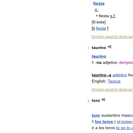
fiesta
n
.
•
fiesta
s
.
f
.
[
fɪ
'
estǝ
]
N
fiesta
f
English
-
spanish
dictionar
taurino
7
taurino
◊ -
na
adjetivo
‹
tempo
taurino
,-
a
adjetivo
bu
English:
Taurus
English
-
spanish
dictionar
toro
8
toro
sustantivo
mascu
◊
los
toros
(
el
espec
ir
a
los
toros
to
go
to