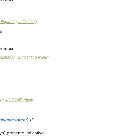
-
Español
bullfighting
>
urómaco
.
-
Español
bullfighting
expert
>
y
art
of
bullfighting
>
njugate
torear
) \ \
yo
)
presente
indicativo