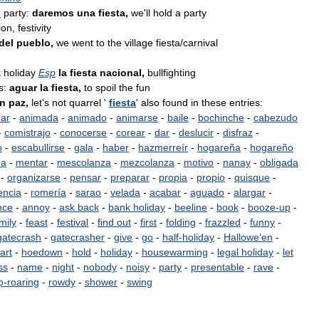
)
party:
daremos
una
fiesta
,
we
'
ll
hold
a
party
ion
,
festivity
del
pueblo
,
we
went
to
the
village
fiesta
/
carnival
k
holiday
Esp
la
fiesta
nacional
,
bullfighting
s:
aguar
la
fiesta
,
to
spoil
the
fun
n
paz
,
let
'
s
not
quarrel
'
fiesta
'
also
found
in
these
entries:
ar
-
animada
-
animado
-
animarse
-
baile
-
bochinche
-
cabezudo
-
comistrajo
-
conocerse
-
corear
-
dar
-
deslucir
-
disfraz
-
o
-
escabullirse
-
gala
-
haber
-
hazmerreír
-
hogareña
-
hogareño
na
-
mentar
-
mescolanza
-
mezcolanza
-
motivo
-
nanay
-
obligada
-
organizarse
-
pensar
-
preparar
-
propia
-
propio
-
quisque
-
encia
-
romería
-
sarao
-
velada
-
acabar
-
aguado
-
alargar
-
nce
-
annoy
-
ask
back
-
bank
holiday
-
beeline
-
book
-
booze
-
up
-
mily
-
feast
-
festival
-
find
out
-
first
-
folding
-
frazzled
-
funny
-
gatecrash
-
gatecrasher
-
give
-
go
-
half
-
holiday
-
Hallowe
'
en
-
art
-
hoedown
-
hold
-
holiday
-
housewarming
-
legal
holiday
-
let
ss
-
name
-
night
-
nobody
-
noisy
-
party
-
presentable
-
rave
-
p
-
roaring
-
rowdy
-
shower
-
swing