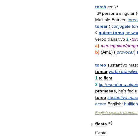
toreó
es:
\ \
3ª
persona
singular
(
Multiple
Entries:
torea
torear
(
conjugate
tor
◊
quiere
toreo
he
wa
verbo
transitivo
1
‹
tor
a
)
‹
perseguidor
/
pregu
b
)
(
AmL
) (
provocar
)
toreo
sustantivo
masc
torear
verbo
transitiv
1
to
fight
2
fig
(
engañar
a
algui
promesas
,
he
'
s
fed
u
toreo
sustantivo
masc
acero
English:
bullfig
English
-
spanish
dictionar
fiesta
6
fi
'
estə