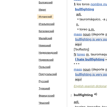
Болгарский
1
los
toros
nombre
ma
bullfighting
Иврит
adj
.
Испанский
•
tauromáquico
, -
a
n
.
Итальянский
•
toreo
s
.
m
.
Каталанский
mass
noun
(
deporte
Малайский
bullfighting
is
very
po
aquí
Немецкий
['
bʊlfaɪtɪŋ
]
Нидерландский
N
toreo
m
,
tauromaqu
I
hate
bullfighting
Норвежский
* * *
Польский
mass
noun
(
deporte
bullfighting
is
very
po
Португальский
aquí
Русский
English
-
spanish
dictionar
Турецкий
bullfighting
2
Французский
adj
.
Чешский
taurino
,
toreador
,
ta