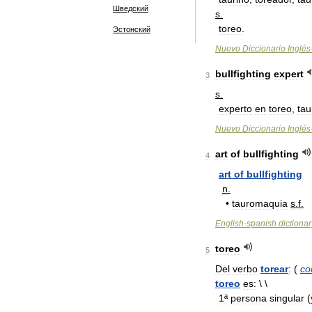
Шведский
s
.
toreo
.
Эстонский
Nuevo
Diccionario
Inglés
bullfighting
expert
3
s
.
experto
en
toreo
,
ta
Nuevo
Diccionario
Inglés
art
of
bullfighting
4
art
of
bullfighting
n
.
•
tauromaquia
s
.
f
.
English
-
spanish
dictionar
toreo
5
Del
verbo
torear
:
(
co
toreo
es:
\ \
1ª
persona
singular
(