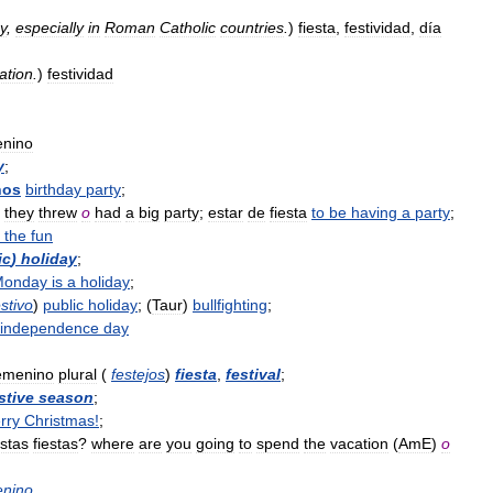
y
,
especially
in
Roman
Catholic
countries
.
)
fiesta
,
festividad
,
día
ation
.
)
festividad
enino
y
;
ños
birthday
party
;
they
threw
o
had
a
big
party
;
estar
de
fiesta
to
be
having
a
party
;
the
fun
ic
)
holiday
;
Monday
is
a
holiday
;
estivo
)
public
holiday
; (
Taur
)
bullfighting
;
independence
day
emenino
plural
(
festejos
)
fiesta
,
festival
;
stive
season
;
rry
Christmas
!
;
stas
fiestas
?
where
are
you
going
to
spend
the
vacation
(
AmE
)
o
enino