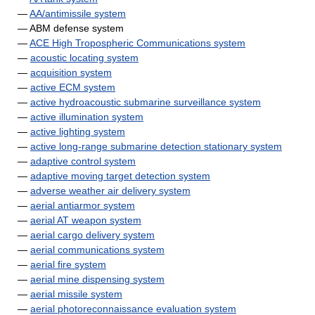
—
AA/antimissile system
— ABM defense system
—
ACE High Tropospheric Communications system
—
acoustic locating system
—
acquisition system
—
active ECM system
—
active hydroacoustic submarine surveillance system
—
active illumination system
—
active lighting system
—
active long-range submarine detection stationary system
—
adaptive control system
—
adaptive moving target detection system
—
adverse weather air delivery system
—
aerial antiarmor system
—
aerial AT weapon system
—
aerial cargo delivery system
—
aerial communications system
—
aerial fire system
—
aerial mine dispensing system
—
aerial missile system
—
aerial photoreconnaissance evaluation system