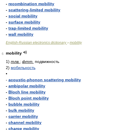
-
recombination mobility
-
scattering-limited mobility
-
social mobility
-
surface mobility
-
trap-limited mobility
-
wall mobility
English-Russian electronics dictionary
mobility
>
mobility
6
1)
тлв.
;
фтт.
подвижность
2)
мобильность
•
-
acoustic-phonon scattering mobility
-
ambipolar mobility
-
Bloch line mobility
-
Bloch point mobility
-
bubble mobility
-
bulk mobility
-
carrier mobility
-
channel mobility
-
charge mobility