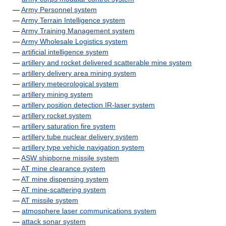
—
Army Personnel system
—
Army Terrain Intelligence system
—
Army Training Management system
—
Army Wholesale Logistics system
—
artificial intelligence system
—
artillery and rocket delivered scatterable mine system
—
artillery delivery area mining system
—
artillery meteorological system
—
artillery mining system
—
artillery position detection IR-laser system
—
artillery rocket system
—
artillery saturation fire system
—
artillery tube nuclear delivery system
—
artillery type vehicle navigation system
—
ASW shipborne missile system
—
AT mine clearance system
—
AT mine dispensing system
—
AT mine-scattering system
—
AT missile system
—
atmosphere laser communications system
—
attack sonar system