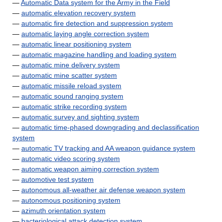
—
Automatic Data system for the Army in the Field
—
automatic elevation recovery system
—
automatic fire detection and suppression system
—
automatic laying angle correction system
—
automatic linear positioning system
—
automatic magazine handling and loading system
—
automatic mine delivery system
—
automatic mine scatter system
—
automatic missile reload system
—
automatic sound ranging system
—
automatic strike recording system
—
automatic survey and sighting system
—
automatic time-phased downgrading and declassification
system
—
automatic TV tracking and AA weapon guidance system
—
automatic video scoring system
—
automatic weapon aiming correction system
—
automotive test system
—
autonomous all-weather air defense weapon system
—
autonomous positioning system
—
azimuth orientation system
—
bacteriological attack detection system