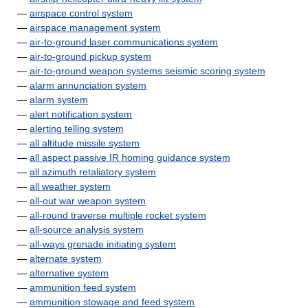
—
airspace control system
—
airspace management system
—
air-to-ground laser communications system
—
air-to-ground pickup system
—
air-to-ground weapon systems seismic scoring system
—
alarm annunciation system
—
alarm system
—
alert notification system
—
alerting telling system
—
all altitude missile system
—
all aspect passive IR homing guidance system
—
all azimuth retaliatory system
—
all weather system
—
all-out war weapon system
—
all-round traverse multiple rocket system
—
all-source analysis system
—
all-ways grenade initiating system
—
alternate system
—
alternative system
—
ammunition feed system
—
ammunition stowage and feed system