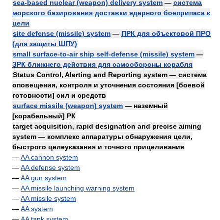
sea-based nuclear (weapon) delivery system
—
система
морского базирования доставки ядерного боеприпаса к
цели
site defense (missile) system
—
ПРК для объектовой ПРО
(для защиты ШПУ)
small surface-to-air ship self-defense (missile) system
—
ЗРК ближнего действия для самообороны корабля
Status Control, Alerting and Reporting system — система
оповещения, контроля и уточнения состояния [боевой
готовности] сил и средств
surface missile (weapon) system
— наземный
[корабельный] РК
target acquisition, rapid designation and precise aiming
system — комплекс аппаратуры обнаружения цели,
быстрого целеуказания и точного прицеливания
—
AA cannon system
—
AA defense system
—
AA gun system
—
AA missile launching warning system
—
AA missile system
—
AA system
—
AA tank system