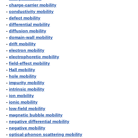
-
charge-carrier mobility
-
conductivity mobility
-
defect mobility
-
differential mobility
-
diffusion mobility
-
domain-wall mobility
-
drift mobility
-
electron mobility
-
electrophoretic mobility
-
field-effect mobility
-
Hall mobility
-
hole mobility
-
impurity mobility
-
intrinsic mobility
-
ion mobility
-
ionic mobility
-
low-field mobility
-
magnetic bubble mobility
-
negative differential mobility
-
negative mobility
-
optical-phonon scattering mobility