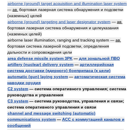
airborne (ground) target acquisition and illumination laser system
—
ав.
бортовая лазерная система обнаружения и подсветки
(наземных) целей
airborne (ground) targeting and laser designator system
—
ав.
бортовая лазерная система обнаружения и целеуказания
(наземных целей)
airborne laser illumination, ranging and tracking system —
ав.
бортовая система лазерной подсветки, определения
дальности и сопровождения цели
area defense missile system 3PK
—
для зональной ПВО
artillery (nuclear) delivery system
—
артиллерийская
система доставки (ядерного) боеприпаса (к цели)
automatic (gun) laying system
—
автоматическая система
наводки орудия
C2 system
— система оперативного управления; система
руководства и управления
C3 system
— система руководства, управления и связи;
система оперативного управления и связи
channel and message switching (automatic)
communications system
—
АСС с коммутацией каналов и
сообщений