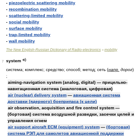
-
piezoelectric scattering mobility
-
recombination mobility
-
scattering-limited mobility
-
social mobility
-
surface mobility
-
trap-limited mobility
-
wall mobility
The New English-Russian Dictionary of Radio-electronics
mobility
>
system
7
система; комплекс; средство; способ; метод; сеть
(
напр.
дорог
)
;
aiming-navigation system (analog, digital) — прицельно-
навигационная система (аналоговая, цифровая)
air (nuclear) delivery system
—
авиационная система
доставки (ядерного) боеприпаса (к цели)
air observation, acquisition and fire control system —
(бортовая) система воздушной разведки, засечки целей и
управления огнем
air support aircraft ECM (equipment) system
—
(бортовая)
система РЭП для самолетов авиационной поддержки