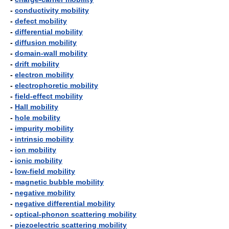
-
conductivity mobility
-
defect mobility
-
differential mobility
-
diffusion mobility
-
domain-wall mobility
-
drift mobility
-
electron mobility
-
electrophoretic mobility
-
field-effect mobility
-
Hall mobility
-
hole mobility
-
impurity mobility
-
intrinsic mobility
-
ion mobility
-
ionic mobility
-
low-field mobility
-
magnetic bubble mobility
-
negative mobility
-
negative differential mobility
-
optical-phonon scattering mobility
-
piezoelectric scattering mobility