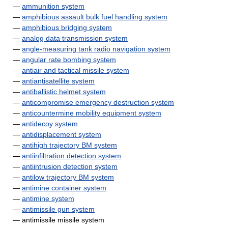
—
ammunition system
—
amphibious assault bulk fuel handling system
—
amphibious bridging system
—
analog data transmission system
—
angle-measuring tank radio navigation system
—
angular rate bombing system
—
antiair and tactical missile system
—
antiantisatellite system
—
antiballistic helmet system
—
anticompromise emergency destruction system
—
anticountermine mobility equipment system
—
antidecoy system
—
antidisplacement system
—
antihigh trajectory BM system
—
antiinfiltration detection system
—
antiintrusion detection system
—
antilow trajectory BM system
—
antimine container system
—
antimine system
—
antimissile gun system
— antimissile missile system