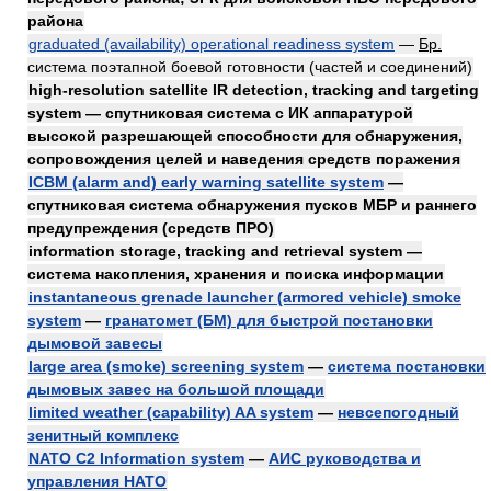
района
graduated (availability) operational readiness system
—
Бр.
система поэтапной боевой готовности (частей и соединений)
high-resolution satellite IR detection, tracking and targeting
system — спутниковая система с ИК аппаратурой
высокой разрешающей способности для обнаружения,
сопровождения целей и наведения средств поражения
ICBM (alarm and) early warning satellite system
—
спутниковая система обнаружения пусков МБР и раннего
предупреждения (средств ПРО)
information storage, tracking and retrieval system —
система накопления, хранения и поиска информации
instantaneous grenade launcher (armored vehicle) smoke
system
—
гранатомет (БМ) для быстрой постановки
дымовой завесы
large area (smoke) screening system
—
система постановки
дымовых завес на большой площади
limited weather (capability) AA system
—
невсепогодный
зенитный комплекс
NATO C2 Information system
—
АИС руководства и
управления НАТО