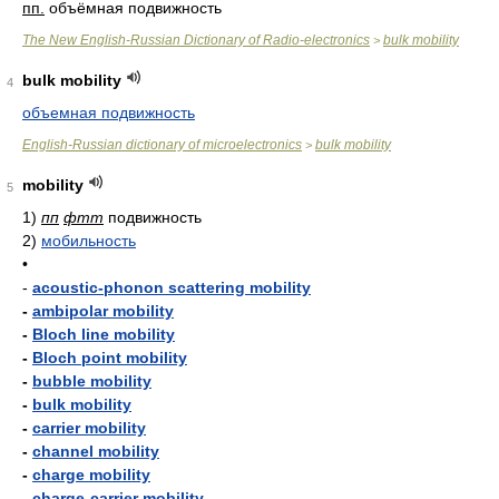
пп.
объёмная подвижность
The New English-Russian Dictionary of Radio-electronics
bulk mobility
>
bulk mobility
4
объемная подвижность
English-Russian dictionary of microelectronics
bulk mobility
>
mobility
5
1)
пп
фтт
подвижность
2)
мобильность
•
-
acoustic-phonon scattering mobility
-
ambipolar mobility
-
Bloch line mobility
-
Bloch point mobility
-
bubble mobility
-
bulk mobility
-
carrier mobility
-
channel mobility
-
charge mobility
-
charge-carrier mobility