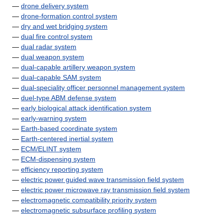
—
drone delivery system
—
drone-formation control system
—
dry and wet bridging system
—
dual fire control system
—
dual radar system
—
dual weapon system
—
dual-capable artillery weapon system
—
dual-capable SAM system
—
dual-speciality officer personnel management system
—
duel-type ABM defense system
—
early biological attack identification system
—
early-warning system
—
Earth-based coordinate system
—
Earth-centered inertial system
—
ECM/ELINT system
—
ECM-dispensing system
—
efficiency reporting system
—
electric power guided wave transmission field system
—
electric power microwave ray transmission field system
—
electromagnetic compatibility priority system
—
electromagnetic subsurface profiling system