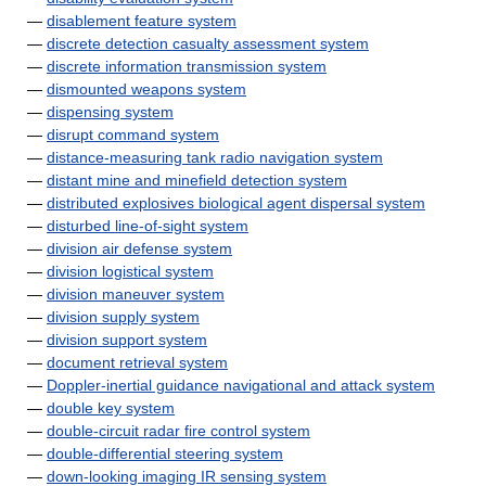
—
disablement feature system
—
discrete detection casualty assessment system
—
discrete information transmission system
—
dismounted weapons system
—
dispensing system
—
disrupt command system
—
distance-measuring tank radio navigation system
—
distant mine and minefield detection system
—
distributed explosives biological agent dispersal system
—
disturbed line-of-sight system
—
division air defense system
—
division logistical system
—
division maneuver system
—
division supply system
—
division support system
—
document retrieval system
—
Doppler-inertial guidance navigational and attack system
—
double key system
—
double-circuit radar fire control system
—
double-differential steering system
—
down-looking imaging IR sensing system