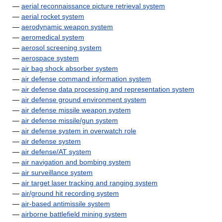
—
aerial reconnaissance picture retrieval system
—
aerial rocket system
—
aerodynamic weapon system
—
aeromedical system
—
aerosol screening system
—
aerospace system
—
air bag shock absorber system
—
air defense command information system
—
air defense data processing and representation system
—
air defense ground environment system
—
air defense missile weapon system
—
air defense missile/gun system
—
air defense system in overwatch role
—
air defense system
—
air defense/AT system
—
air navigation and bombing system
—
air surveillance system
—
air target laser tracking and ranging system
—
air/ground hit recording system
—
air-based antimissile system
—
airborne battlefield mining system