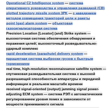
Operational C2 Intelligence system
—
система
оперативного руководства и управления разведкой (СВ)
plotted trajectory missile system 3PK
—
с наведением
методом совмещения траекторий цели и ракеты
point (gas) alarm system
—
объектовая
газосигнализаторная система
Precision Location [Locator] (and) Strike system —
высокоточная система обеспечения обнаружения и
поражения целей; высокоточный разведывательно-
ударный комплекс
rapid deceleration (parachute) delivery system
—
парашютная система выброски грузов с быстрым
торможением
real time, high-resolution reconnaissance satellite system —
спутниковая разведывательная система с высокой
разрешающей способностью аппаратуры и передачей
информации в реальном масштабе времени
received signal-oriented (output) jamming signal power-
adjusting ECM system — система РЭП с автоматическим
регулированием уровня помех в зависимости от
мощности принимаемого сигнала