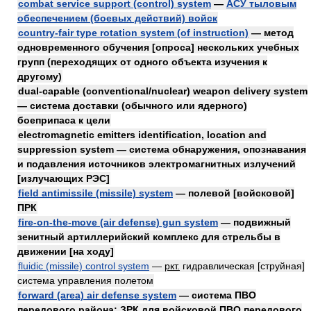
combat service support (control) system
—
АСУ тыловым
обеспечением (боевых действий) войск
country-fair type rotation system (of instruction)
— метод
одновременного обучения [опроса] нескольких учебных
групп (переходящих от одного объекта изучения к
другому)
dual-capable (conventional/nuclear) weapon delivery system
— система доставки (обычного или ядерного)
боеприпаса к цели
electromagnetic emitters identification, location and
suppression system — система обнаружения, опознавания
и подавления источников электромагнитных излучений
[излучающих РЭС]
field antimissile (missile) system
— полевой [войсковой]
ПРК
fire-on-the-move (air defense) gun system
— подвижный
зенитный артиллерийский комплекс для стрельбы в
движении [на ходу]
fluidic (missile) control system
—
ркт.
гидравлическая [струйная]
система управления полетом
forward (area) air defense system
— система ПВО
передового района; ЗРК для войсковой ПВО передового