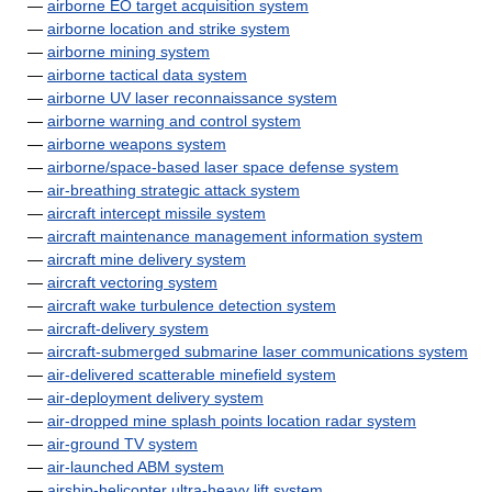
—
airborne EO target acquisition system
—
airborne location and strike system
—
airborne mining system
—
airborne tactical data system
—
airborne UV laser reconnaissance system
—
airborne warning and control system
—
airborne weapons system
—
airborne/space-based laser space defense system
—
air-breathing strategic attack system
—
aircraft intercept missile system
—
aircraft maintenance management information system
—
aircraft mine delivery system
—
aircraft vectoring system
—
aircraft wake turbulence detection system
—
aircraft-delivery system
—
aircraft-submerged submarine laser communications system
—
air-delivered scatterable minefield system
—
air-deployment delivery system
—
air-dropped mine splash points location radar system
—
air-ground TV system
—
air-launched ABM system
—
airship-helicopter ultra-heavy lift system