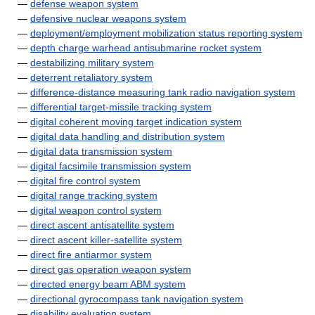
—
defense weapon system
—
defensive nuclear weapons system
—
deployment/employment mobilization status reporting system
—
depth charge warhead antisubmarine rocket system
—
destabilizing military system
—
deterrent retaliatory system
—
difference-distance measuring tank radio navigation system
—
differential target-missile tracking system
—
digital coherent moving target indication system
—
digital data handling and distribution system
—
digital data transmission system
—
digital facsimile transmission system
—
digital fire control system
—
digital range tracking system
—
digital weapon control system
—
direct ascent antisatellite system
—
direct ascent killer-satellite system
—
direct fire antiarmor system
—
direct gas operation weapon system
—
directed energy beam ABM system
—
directional gyrocompass tank navigation system
—
disability evaluation system