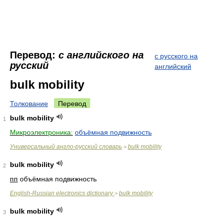
Перевод:
с английского на
с русского на
русский
английский
bulk mobility
Толкование
Перевод
bulk mobility
1
Микроэлектроника:
объёмная подвижность
Универсальный англо-русский словарь
bulk mobility
>
bulk mobility
2
пп
объёмная подвижность
English-Russian electronics dictionary
bulk mobility
>
bulk mobility
3