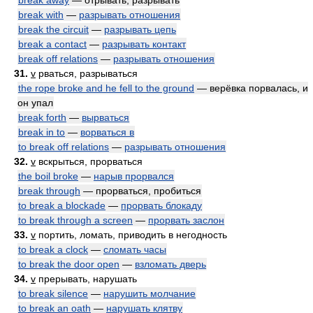
break away
— отрывать, разрывать
break with
—
разрывать отношения
break the circuit
—
разрывать цепь
break a contact
—
разрывать контакт
break off relations
—
разрывать отношения
31.
v
рваться, разрываться
the rope broke and he fell to the ground
— верёвка порвалась, и
он упал
break forth
—
вырваться
break in to
—
ворваться в
to break off relations
—
разрывать отношения
32.
v
вскрыться, прорваться
the boil broke
—
нарыв прорвался
break through
— прорваться, пробиться
to break a blockade
—
прорвать блокаду
to break through a screen
—
прорвать заслон
33.
v
портить, ломать, приводить в негодность
to break a clock
—
сломать часы
to break the door open
—
взломать дверь
34.
v
прерывать, нарушать
to break silence
—
нарушить молчание
to break an oath
—
нарушать клятву