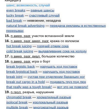
кандидату
шанс; возможность, случай
even breaks
—
равные шансы
lucky break
—
счастливый случай
bad break
— невезение, незадача
natural break advertising
—
передача рекламы в естественных
перерывах
15.
n амер. разг.
участок вспаханной земли
16.
n амер. разг. амер. разг.
кража со взломом
hot break juicing
—
горячий отжим сока
cold break juicing
—
выдавливание сока на холоду
17.
n амер. разг. диал.
большое количество
18.
n амер. разг.
игра о борт
break logistic back
—
нарушать ход поставок
break logistical back
—
нарушать ход поставок
break joint
—
сустав при отделении бараньих ног
break out cargo in a hold
—
подавать груз под люк
that really was a tough break!
—
вот это не повезло!
19.
n геол.
разрыв, нарушение
chromatid break
—
хроматидный разрыв
isolocal break
—
изолокальный разрыв
multiple break
—
многократный разрыв