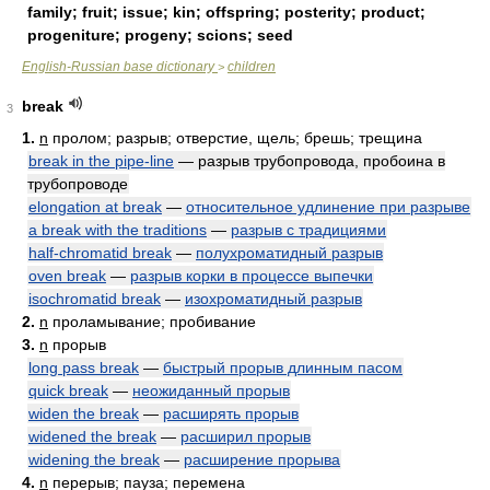
family; fruit; issue; kin; offspring; posterity; product;
progeniture; progeny; scions; seed
English-Russian base dictionary
children
>
break
3
1.
n
пролом; разрыв; отверстие, щель; брешь; трещина
break in the pipe-line
— разрыв трубопровода, пробоина в
трубопроводе
elongation at break
—
относительное удлинение при разрыве
a break with the traditions
—
разрыв с традициями
half-chromatid break
—
полухроматидный разрыв
oven break
—
разрыв корки в процессе выпечки
isochromatid break
—
изохроматидный разрыв
2.
n
проламывание; пробивание
3.
n
прорыв
long pass break
—
быстрый прорыв длинным пасом
quick break
—
неожиданный прорыв
widen the break
—
расширять прорыв
widened the break
—
расширил прорыв
widening the break
—
расширение прорыва
4.
n
перерыв; пауза; перемена