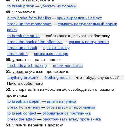
48.
v
вырываться, убегать
to break prison
—
убежать из тюрьмы
49.
v
срываться
a cry broke from her lips
—
крик вырвался из её уст
break up the momentum
—
срывать наступательный порыв
войск
to break the strike
— саботировать, срывать забастовку
break the back of the offensive
—
срывать наступление
break up assault
—
срывать атаку
break adrift
—
срываться с якоря
50.
v
лопаться, давать ростки
the buds are breaking
—
почки лопаются
51.
v разг.
случаться, происходить
anything broken?
—
Nothing much
— что-нибудь случилось? —
Ничего особенного
52.
v спорт.
выйти из «боксинга»; освободиться от захвата
противника
to break an icejam
—
выйти из тупика
break from enemy
—
отрываться от противника
to break contact
—
оторваться от противника
break the attack
—
расстраивать атаку противника
53.
v лингв.
перейти в дифтонг