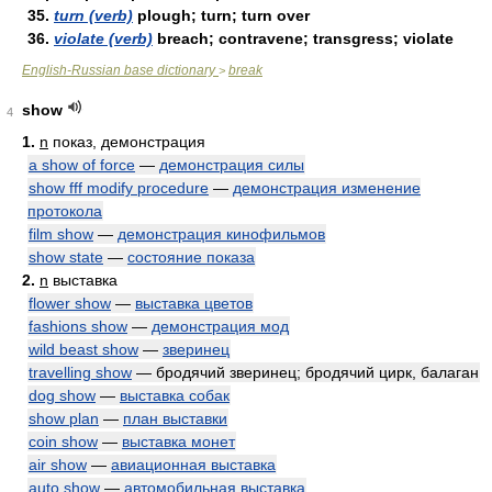
35.
turn (verb)
plough; turn; turn over
36.
violate (verb)
breach; contravene; transgress; violate
English-Russian base dictionary
break
>
show
4
1.
n
показ, демонстрация
a show of force
—
демонстрация силы
show fff modify procedure
—
демонстрация изменение
протокола
film show
—
демонстрация кинофильмов
show state
—
состояние показа
2.
n
выставка
flower show
—
выставка цветов
fashions show
—
демонстрация мод
wild beast show
—
зверинец
travelling show
— бродячий зверинец; бродячий цирк, балаган
dog show
—
выставка собак
show plan
—
план выставки
coin show
—
выставка монет
air show
—
авиационная выставка
auto show
—
автомобильная выставка