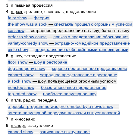
3.
n
пышная процессия
4.
n разг.
зрелище, спектакль, представление
fairy show
—
феерия
the show was a sock
—
спектакль прошёл с огромным успехом
ice show
— эстрадное представление на льду; балет на льду
order to show cause
—
приказ о представлении обоснования
variety-comedy show
—
эстрадно-комедийное представление
girlie show
—
представление с обнажёнными танцовщицами
5.
n
шоу, эстрадное представление
floor show
—
шоу в ресторане
dog and pony show
—
хорошо поставленное представление
cabaret show
—
эстрадное представление в ресторане
a sock show
— шоу, пользующееся огромным успехом
nonstop show
—
безостановочное представление
top-rated show
—
наиболее популярное шоу
6.
n тлв.
радио, передача
a popular programme was pre-empted by a news show
—
вместо популярной передачи показали выпуск новостей
7.
n
киносеанс
8.
n спорт.
выступление
canned show
—
записанное выступление