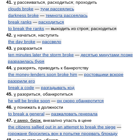
41.
v
рассеиваться, расходиться; проходить
clouds broke
—
тучи рассеялись
darkness broke
—
темнота рассеялась
break ranks
—
расходиться
to break the ranks
— выходить из строя; расходиться
42.
v
начаться, наступить
the day broke
—
рассвело
43.
v
разразиться
ten minutes later the storm broke
—
десятью минутами позже
разразилась буря
44.
v
разорять, приводить к банкротству
the money-lenders soon broke him
—
ростовщики вскоре
разорили его
break a code
—
разгадывать код
45.
v
разориться, обанкротиться
he will be broke soon
—
он скоро обанкротится
46.
v
понижать в должности
to break a general
—
разжаловать генерала
47.
v амер. бирж.
внезапно упасть в цене
the citizens sallied out in an attempt to break the siege
—
горожане бросились вон в попытке прорвать блокаду