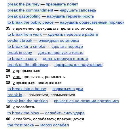
break the journey
—
прерывать полет
break the commandment
—
нарушать заповедь
break gasproofing
—
нарушать герметичность
to break the public peace
—
нарушать общественный порядок
35.
v
временно прекращать, делать остановку
to break from work
—
сделать перерыв в работе
evident break
—
очевидная остановка
to break for a smoko
—
сделать перекур
break in copy
—
делать пропуск в тексте
to break in copy
—
делать пропуск в тексте
break off the offensive
—
прекращать наступление
36.
v
прерываться
37.
v эл.
прерывать; размыкать
38.
v
врываться, вламываться
to break into a house
—
ворваться в дом
break in
— врываться, вламываться
break into the position
—
врываться на позиции противника
39.
v
ослаблять
to break the blow
—
ослабить силу удара
40.
v
слабеть, ослабевать; прекращаться
the frost broke
—
мороз ослабел