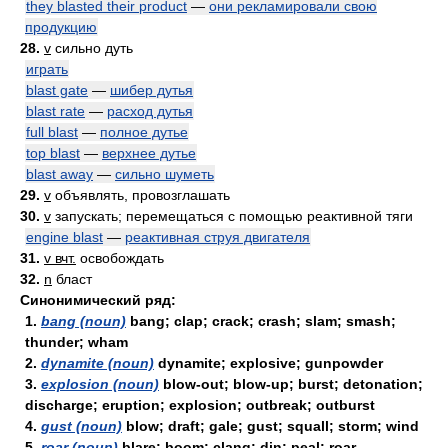
they blasted their product
—
они рекламировали свою
продукцию
28.
v
сильно дуть
играть
blast gate
—
шибер дутья
blast rate
—
расход дутья
full blast
—
полное дутье
top blast
—
верхнее дутье
blast away
—
сильно шуметь
29.
v
объявлять, провозглашать
30.
v
запускать; перемещаться с помощью реактивной тяги
engine blast
—
реактивная струя двигателя
31.
v вчт.
освобождать
32.
n
бласт
Синонимический ряд:
1.
bang (noun)
bang; clap; crack; crash; slam; smash;
thunder; wham
2.
dynamite (noun)
dynamite; explosive; gunpowder
3.
explosion (noun)
blow-out; blow-up; burst; detonation;
discharge; eruption; explosion; outbreak; outburst
4.
gust (noun)
blow; draft; gale; gust; squall; storm; wind
5.
roar (noun)
blare; boom; clang; din; peal; roar