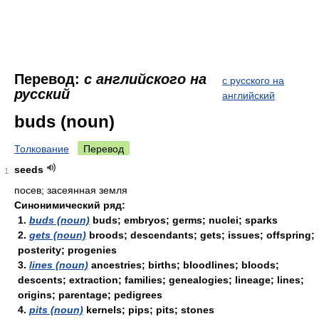
Перевод:
с английского на
с русского на
русский
английский
buds (noun)
Толкование
Перевод
seeds
1
посев; засеянная земля
Синонимический ряд:
1.
buds (noun)
buds; embryos; germs; nuclei; sparks
2.
gets (noun)
broods; descendants; gets; issues; offspring;
posterity; progenies
3.
lines (noun)
ancestries; births; bloodlines; bloods;
descents; extraction; families; genealogies; lineage; lines;
origins; parentage; pedigrees
4.
pits (noun)
kernels; pips; pits; stones