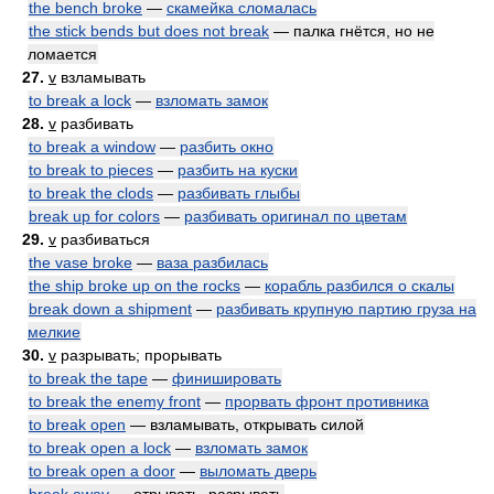
the bench broke
—
скамейка сломалась
the stick bends but does not break
— палка гнётся, но не
ломается
27.
v
взламывать
to break a lock
—
взломать замок
28.
v
разбивать
to break a window
—
разбить окно
to break to pieces
—
разбить на куски
to break the clods
—
разбивать глыбы
break up for colors
—
разбивать оригинал по цветам
29.
v
разбиваться
the vase broke
—
ваза разбилась
the ship broke up on the rocks
—
корабль разбился о скалы
break down a shipment
—
разбивать крупную партию груза на
мелкие
30.
v
разрывать; прорывать
to break the tape
—
финишировать
to break the enemy front
—
прорвать фронт противника
to break open
— взламывать, открывать силой
to break open a lock
—
взломать замок
to break open a door
—
выломать дверь