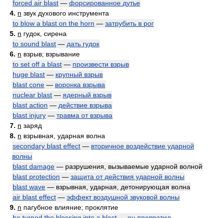
forced air blast
—
форсированное дутье
4.
n
звук духового инструмента
to blow a blast on the horn
—
затрубить в рог
5.
n
гудок, сирена
to sound blast
—
дать гудок
6.
n
взрыв; взрывание
to set off a blast
—
произвести взрыв
huge blast
—
крупный взрыв
blast cone
—
воронка взрыва
nuclear blast
—
ядерный взрыв
blast action
—
действие взрыва
blast injury
—
травма от взрыва
7.
n
заряд
8.
n
взрывная, ударная волна
secondary blast effect
—
вторичное воздействие ударной
волны
blast damage
— разрушения, вызываемые ударной волной
blast protection
—
защита от действия ударной волны
blast wave
— взрывная, ударная, детонирующая волна
air blast effect
—
эффект воздушной звуковой волны
9.
n
пагубное влияние; проклятие
he turned the blessing into a blast
—
он превратил