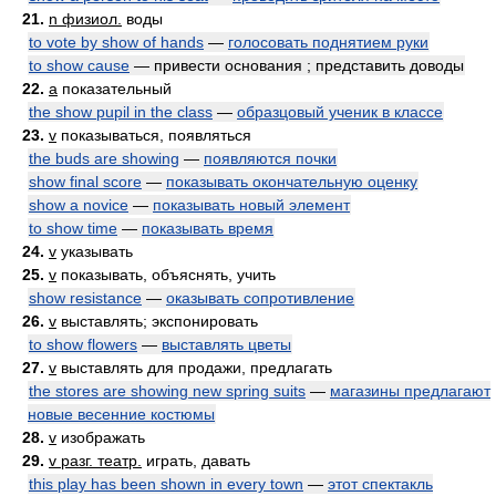
21.
n физиол.
воды
to vote by show of hands
—
голосовать поднятием руки
to show cause
— привести основания ; представить доводы
22.
a
показательный
the show pupil in the class
—
образцовый ученик в классе
23.
v
показываться, появляться
the buds are showing
—
появляются почки
show final score
—
показывать окончательную оценку
show a novice
—
показывать новый элемент
to show time
—
показывать время
24.
v
указывать
25.
v
показывать, объяснять, учить
show resistance
—
оказывать сопротивление
26.
v
выставлять; экспонировать
to show flowers
—
выставлять цветы
27.
v
выставлять для продажи, предлагать
the stores are showing new spring suits
—
магазины предлагают
новые весенние костюмы
28.
v
изображать
29.
v разг. театр.
играть, давать
this play has been shown in every town
—
этот спектакль