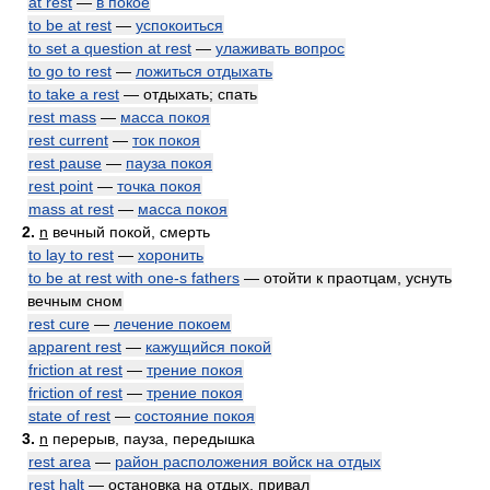
at rest
—
в покое
to be at rest
—
успокоиться
to set a question at rest
—
улаживать вопрос
to go to rest
—
ложиться отдыхать
to take a rest
— отдыхать; спать
rest mass
—
масса покоя
rest current
—
ток покоя
rest pause
—
пауза покоя
rest point
—
точка покоя
mass at rest
—
масса покоя
2.
n
вечный покой, смерть
to lay to rest
—
хоронить
to be at rest with one-s fathers
— отойти к праотцам, уснуть
вечным сном
rest cure
—
лечение покоем
apparent rest
—
кажущийся покой
friction at rest
—
трение покоя
friction of rest
—
трение покоя
state of rest
—
состояние покоя
3.
n
перерыв, пауза, передышка
rest area
—
район расположения войск на отдых
rest halt
— остановка на отдых, привал