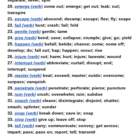
separate; sever; split
20.
emerge (verb)
come out; emerge; get out; leak; out;
transpire
21.
escape (verb)
abscond; decamp; escape; flee; fly; scape
22.
fail (verb)
bust; crash; fail; fold
23.
gentle (verb)
gentle; tame
24.
give (verb)
bend; cave; collapse; crumple; give; go; yield
25.
happen (verb)
befall; betide; chance; come; come off;
develop; do; fall out; hap; happen; occur; rise
26.
injure (verb)
cut; harm; hurt; injure; lacerate; wound
27.
interrupt (verb)
abbreviate; curtail; disrupt; end;
interrupt; suspend
28.
master (verb)
beat; exceed; master; outdo; overcome;
surpass; vanquish
29.
penetrate (verb)
penetrate; perforate; pierce; puncture
30.
ruin (verb)
crush; overwhelm; ruin; subdue
31.
smash (verb)
cleave; disintegrate; disjoint; shatter;
smash; splinter; sunder
32.
snap (verb)
break down; cave in; snap
33.
stop (verb)
give up; leave off; stop
34.
tell (verb)
carry; communicate; convey; get across;
impart; pass; pass on; report; tell; transmit