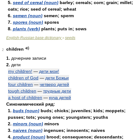
5.
seed of cereal (noun)
barley; cereals; corn; grain; millet;
oats; rice; seed of cereal; wheat
6.
semen (noun)
semen; sperm
7.
spores (noun)
spores
8.
plants (verb)
plants; puts in; sows
English-Russian base dictionary
seeds
>
children
2
1.
дочерние записи
2.
дети
my children!
—
дети мои!
children of God
—
дети Божьи
four children
—
четверо детей
tough children
—
трудные дети
a host of children
—
куча детей
Синонимический ряд:
1.
buds (noun)
buds; chicks; juveniles; kids; moppets;
pusses; tots; young ones; youngsters; youths
2.
minors (noun)
minors
3.
naives (noun)
ingenues; innocents; naives
4.
product (noun)
brood; consequence; descendants;