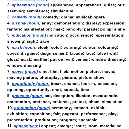
2.
appearance (noun)
appearance; appearances; guise; out;
seeming; semblance; simulacrum
3.
comedy (noun)
comedy; drama; musical; opera
4.
display (noun)
array; demonstration; display; expression;
fanfare; manifestation; mark; panoply; parade; pomp; shine
5.
indication (noun)
indication; occurrence; representation;
showing; sight; trace
6.
mask (noun)
cloak; color; coloring; colour; colouring;
cover; disguise; disguisement; facade; face; false front;
gloss; mask; muffler; put-on; veil; veneer; window dressing;
window-dressing
7.
movie (noun)
cine; film; flick; motion picture; movie;
moving picture; photoplay; picture; picture show
8.
opportunity (noun)
break; chance; look-in; occasion;
opening; opportunity; shot; squeak; time
9.
pretense (noun)
act; deception; illusion; masquerade;
ostentation; pretence; pretense; pretext; sham; simulation
10.
production (noun)
ceremony; concert; exhibit;
exhibition; exposition; fair; pageant; performance; play;
presentation; production; program; spectacle
11.
appear (verb)
appear; emerge; issue; loom; materialise