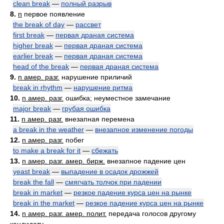
clean break
—
полный разрыв
8.
n
первое появление
the break of day
—
рассвет
first break
—
первая драная система
higher break
—
первая драная система
earlier break
—
первая драная система
head of the break
—
первая драная система
9.
n амер. разг.
нарушение приличий
break in rhythm
—
нарушение ритма
10.
n амер. разг.
ошибка; неуместное замечание
major break
—
грубая ошибка
11.
n амер. разг.
внезапная перемена
a break in the weather
—
внезапное изменение погоды
12.
n амер. разг.
побег
to make a break for it
—
сбежать
13.
n амер. разг. амер. бирж.
внезапное падение цен
yeast break
—
выпадение в осадок дрожжей
break the fall
—
смягчать толчок при падении
break in market
—
резкое падение курса цен на рынке
break in the market
—
резкое падение курса цен на рынке
14.
n амер. разг. амер. полит.
передача голосов другому