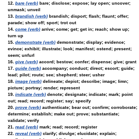
12.
bare (verb)
bare; disclose; expose; lay open; uncover;
unmask; unveil
13.
brandish (verb)
brandish; disport; flash; flaunt; offer;
parade; show off; sport; trot out
14.
come (verb)
arrive; come; get; get in; reach; show up;
turn up
15.
demonstrate (verb)
demonstrate; display; evidence;
evince; exhibit; illustrate; look; manifest; ostend; present;
seem; unfurl
16.
give (verb)
accord; bestow; confer; dispense; give; grant
17.
guide (verb)
accompany; conduct; direct; escort; guide;
lead; pilot; route; see; shepherd; steer; usher
18.
image (verb)
delineate; depict; describe; image; limn;
picture; portray; render; represent
19.
indicate (verb)
denote; designate; indicate; mark; point
out; read; record; register; say; specify
20.
prove (verb)
authenticate; bear out; confirm; corroborate;
determine; establish; make out; prove; substantiate;
validate; verify
21.
read (verb)
mark; read; record; register
22.
reveal (verb)
clarify; divulge; elucidate; explain;