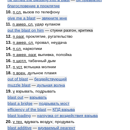
благословение в проклятие
10.
n сл.
вызов по телефону
give me a blast
—
звякните мне
11.
n амер. сл.
удар кулаком
put the blast on him
— стукни разгон, критика
12.
n разг.
проклятие, ругательство
13.
n амер. сл.
провал, неудача
14.
n сл.
наркотики
15.
n амер. разг.
выпивка, попойка
16.
n шотл.
табачный дым
17.
n уст.
вспышка молнии
18.
n воен.
дульное пламя
out of blast
—
бездействующий
muzzle blast
—
дульная волна
19.
v
взрывать, подрывать
blast out
—
взрывать
blast a bridge
—
подрывать мост
efficiency of the blast
—
КПД взрыва
blast loading
—
нагрузка от воздействия взрыва
20.
v тех.
вдувать воздух; продувать
blast additive
—
вдуваемый реагент