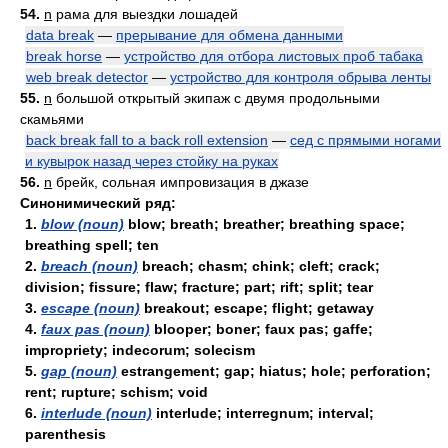
54.
n
рама для выездки лошадей
data break
—
прерывание для обмена данными
break horse
—
устройство для отбора листовых проб табака
web break detector
—
устройство для контроля обрыва ленты
55.
n
большой открытый экипаж с двумя продольными
скамьями
back break fall to a back roll extension
—
сед с прямыми ногами
и кувырок назад через стойку на руках
56.
n
брейк, сольная импровизация в джазе
Синонимический ряд:
1.
blow (noun)
blow; breath; breather; breathing space;
breathing spell; ten
2.
breach (noun)
breach; chasm; chink; cleft; crack;
division; fissure; flaw; fracture; part; rift; split; tear
3.
escape (noun)
breakout; escape; flight; getaway
4.
faux pas (noun)
blooper; boner; faux pas; gaffe;
impropriety; indecorum; solecism
5.
gap (noun)
estrangement; gap; hiatus; hole; perforation;
rent; rupture; schism; void
6.
interlude (noun)
interlude; interregnum; interval;
parenthesis