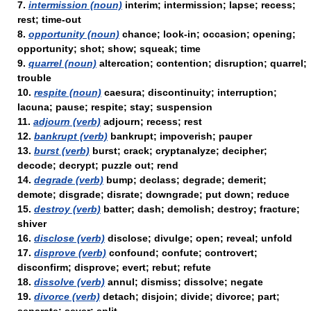
7.
intermission (noun)
interim; intermission; lapse; recess;
rest; time-out
8.
opportunity (noun)
chance; look-in; occasion; opening;
opportunity; shot; show; squeak; time
9.
quarrel (noun)
altercation; contention; disruption; quarrel;
trouble
10.
respite (noun)
caesura; discontinuity; interruption;
lacuna; pause; respite; stay; suspension
11.
adjourn (verb)
adjourn; recess; rest
12.
bankrupt (verb)
bankrupt; impoverish; pauper
13.
burst (verb)
burst; crack; cryptanalyze; decipher;
decode; decrypt; puzzle out; rend
14.
degrade (verb)
bump; declass; degrade; demerit;
demote; disgrade; disrate; downgrade; put down; reduce
15.
destroy (verb)
batter; dash; demolish; destroy; fracture;
shiver
16.
disclose (verb)
disclose; divulge; open; reveal; unfold
17.
disprove (verb)
confound; confute; controvert;
disconfirm; disprove; evert; rebut; refute
18.
dissolve (verb)
annul; dismiss; dissolve; negate
19.
divorce (verb)
detach; disjoin; divide; divorce; part;