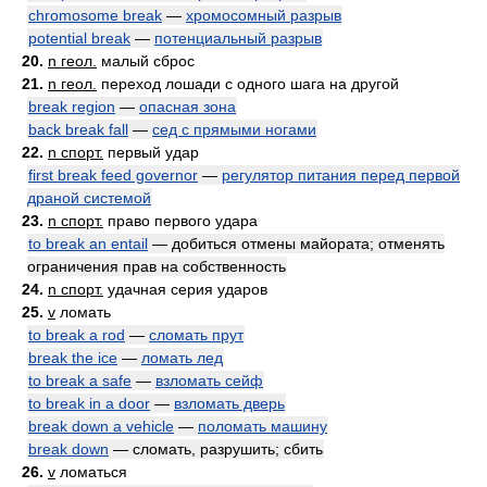
chromosome break
—
хромосомный разрыв
potential break
—
потенциальный разрыв
20.
n геол.
малый сброс
21.
n геол.
переход лошади с одного шага на другой
break region
—
опасная зона
back break fall
—
сед с прямыми ногами
22.
n спорт.
первый удар
first break feed governor
—
регулятор питания перед первой
драной системой
23.
n спорт.
право первого удара
to break an entail
— добиться отмены майората; отменять
ограничения прав на собственность
24.
n спорт.
удачная серия ударов
25.
v
ломать
to break a rod
—
сломать прут
break the ice
—
ломать лед
to break a safe
—
взломать сейф
to break in a door
—
взломать дверь
break down a vehicle
—
поломать машину
break down
— сломать, разрушить; сбить
26.
v
ломаться