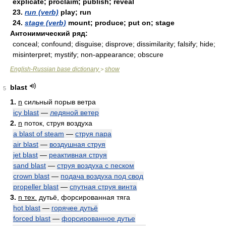
explicate; proclaim; publish; reveal
23.
run (verb)
play; run
24.
stage (verb)
mount; produce; put on; stage
Антонимический ряд:
conceal; confound; disguise; disprove; dissimilarity; falsify; hide;
misinterpret; mystify; non-appearance; obscure
English-Russian base dictionary
show
>
blast
5
1.
n
сильный порыв ветра
icy blast
—
ледяной ветер
2.
n
поток, струя воздуха
a blast of steam
—
струя пара
air blast
—
воздушная струя
jet blast
—
реактивная струя
sand blast
—
струя воздуха с песком
crown blast
—
подача воздуха под свод
propeller blast
—
спутная струя винта
3.
n тех.
дутьё, форсированная тяга
hot blast
—
горячее дутьё
forced blast
—
форсированное дутье