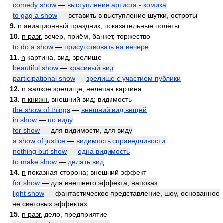
comedy show
—
выступление артиста - комика
to gag a show
— вставить в выступление шутки, остроты
9.
n
авиационный праздник; показательные полёты
10.
n разг.
вечер, приём, банкет, торжество
to do a show
—
присутствовать на вечере
11.
n
картина, вид, зрелище
beautiful show
—
красивый вид
participational show
—
зрелище с участием публики
12.
n
жалкое зрелище, нелепая картина
13.
n книжн.
внешний вид; видимость
the show of things
—
внешний вид вещей
in show
—
по виду
for show
— для видимости, для виду
a show of justice
—
видимость справедливости
nothing but show
—
одна видимость
to make show
—
делать вид
14.
n
показная сторона; внешний эффект
for show
— для внешнего эффекта, напоказ
light show
— фантастическое представление, шоу, основанное
не световых эффектах
15.
n разг.
дело, предприятие