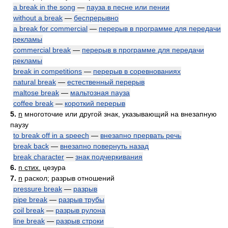
a break in the song
—
пауза в песне или пении
without a break
—
беспрерывно
a break for commercial
—
перерыв в программе для передачи
рекламы
commercial break
—
перерыв в программе для передачи
рекламы
break in competitions
—
перерыв в соревнованиях
natural break
—
естественный перерыв
maltose break
—
мальтозная пауза
coffee break
—
короткий перерыв
5.
n
многоточие или другой знак, указывающий на внезапную
паузу
to break off in a speech
—
внезапно прервать речь
break back
—
внезапно повернуть назад
break character
—
знак подчеркивания
6.
n стих.
цезура
7.
n
раскол; разрыв отношений
pressure break
—
разрыв
pipe break
—
разрыв трубы
coil break
—
разрыв рулона
line break
—
разрыв строки