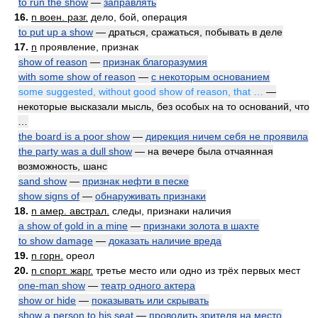
to run the show
—
заправлять
16.
n воен. разг.
дело, бой, операция
to put up a show
— драться, сражаться, побывать в деле
17.
n
проявление, признак
show of reason
—
признак благоразумия
with some show of reason
—
с некоторым основанием
some suggested, without good show of reason, that …
—
некоторые высказали мысль, без особых на то оснований, что
…
the board is a poor show
—
дирекция ничем себя не проявила
the party was a dull show
— на вечере была отчаянная
возможность, шанс
sand show
—
признак нефти в песке
show signs of
—
обнаруживать признаки
18.
n амер. австрал.
следы, признаки наличия
a show of gold in a mine
—
признаки золота в шахте
to show damage
—
доказать наличие вреда
19.
n горн.
ореол
20.
n спорт. жарг.
третье место или одно из трёх первых мест
one-man show
—
театр одного актера
show or hide
—
показывать или скрывать
show a person to his seat
—
проводить зрителя на место