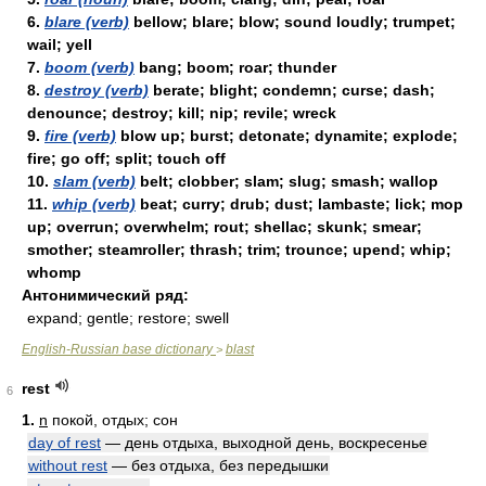
6.
blare (verb)
bellow; blare; blow; sound loudly; trumpet;
wail; yell
7.
boom (verb)
bang; boom; roar; thunder
8.
destroy (verb)
berate; blight; condemn; curse; dash;
denounce; destroy; kill; nip; revile; wreck
9.
fire (verb)
blow up; burst; detonate; dynamite; explode;
fire; go off; split; touch off
10.
slam (verb)
belt; clobber; slam; slug; smash; wallop
11.
whip (verb)
beat; curry; drub; dust; lambaste; lick; mop
up; overrun; overwhelm; rout; shellac; skunk; smear;
smother; steamroller; thrash; trim; trounce; upend; whip;
whomp
Антонимический ряд:
expand; gentle; restore; swell
English-Russian base dictionary
blast
>
rest
6
1.
n
покой, отдых; сон
day of rest
— день отдыха, выходной день, воскресенье
without rest
— без отдыха, без передышки