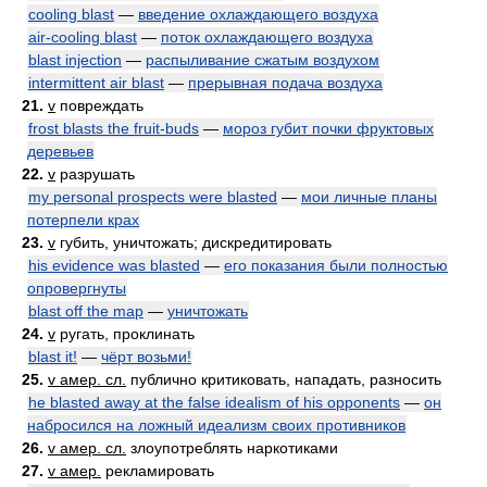
cooling blast
—
введение охлаждающего воздуха
air-cooling blast
—
поток охлаждающего воздуха
blast injection
—
распыливание сжатым воздухом
intermittent air blast
—
прерывная подача воздуха
21.
v
повреждать
frost blasts the fruit-buds
—
мороз губит почки фруктовых
деревьев
22.
v
разрушать
my personal prospects were blasted
—
мои личные планы
потерпели крах
23.
v
губить, уничтожать; дискредитировать
his evidence was blasted
—
его показания были полностью
опровергнуты
blast off the map
—
уничтожать
24.
v
ругать, проклинать
blast it!
—
чёрт возьми!
25.
v амер. сл.
публично критиковать, нападать, разносить
he blasted away at the false idealism of his opponents
—
он
набросился на ложный идеализм своих противников
26.
v амер. сл.
злоупотреблять наркотиками
27.
v амер.
рекламировать