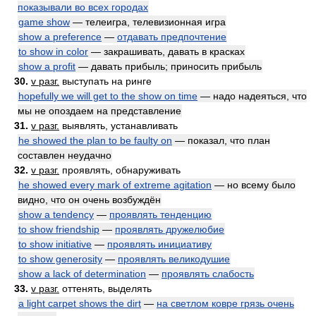
показывали во всех городах
game show
— телеигра, телевизионная игра
show a preference
—
отдавать предпочтение
to show in color
— закрашивать, давать в красках
show a profit
— давать прибыль; приносить прибыль
30.
v разг.
выступать на ринге
hopefully we will get to the show on time
— надо надеяться, что
мы не опоздаем на представление
31.
v разг.
выявлять, устанавливать
he showed the plan to be faulty on
— показал, что план
составлен неудачно
32.
v разг.
проявлять, обнаруживать
he showed every mark of extreme agitation
— но всему было
видно, что он очень возбуждён
show a tendency
—
проявлять тенденцию
to show friendship
—
проявлять дружелюбие
to show initiative
—
проявлять инициативу
to show generosity
—
проявлять великодушие
show a lack of determination
—
проявлять слабость
33.
v разг.
оттенять, выделять
a light carpet shows the dirt
—
на светлом ковре грязь очень