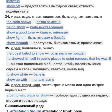
заметна
show off
— представлять в выгодном свете; оттенять,
подчёркивать
34.
v разг.
выделяться, виднеться; быть видным, заметным
the stain shows
—
пятно заметно
be on show
—
быть выставленным
show a good tone
—
быть устойчивым
show fight
—
быть готовым к борьбе
show through
— проступать, быть заметным; просвечивать
35.
v разг.
появляться, бывать
the guest failed to show
—
гость так и не пришёл
he showed himself in public places to quiet rumours that he was ill
— он стал появляться в обществе, чтобы положить конец
слухам о своей выглядеть, казаться, иметь вид
to show white
—
белеть
show up with
—
появляться с
36.
v разг. спорт. жарг.
занять третье место или одно из трёх
первых мест
a bet to win, place or show
— тройное пари ; ставка на первую,
вторую и третью лошадь
Синонимический ряд:
1.
affectation (noun)
affectation; front; pose