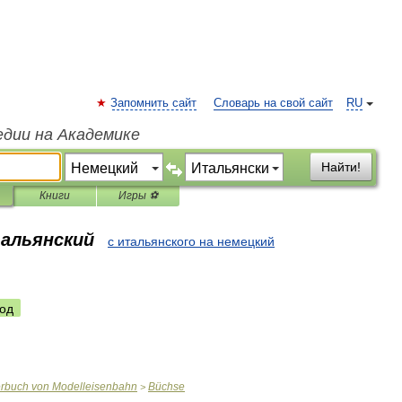
Запомнить сайт
Словарь на свой сайт
RU
едии на Академике
Найти!
Книги
Игры ⚽
тальянский
с итальянского на немецкий
од
erbuch
von
Modelleisenbahn
Büchse
>