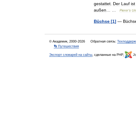
gestattet
.
Der
Lauf
ist
außen
… …
Pierer
'
s
Un
Büchse
[
1
]
—
Büchs
© Академик, 2000-2026
Обратная связь:
Техподдерж
👣 Путешествия
Экспорт словарей на сайты
, сделанные на PHP,
Jo