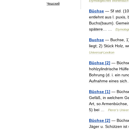
Etymologisches
Wörterbuch
Чешский
Büchse
—
Sf
std
. (
10
entlehnt
aus
l
.
puxis
,
Buchs
(
baum
).
Gemei
spätere
… …
Etymolog
Buchse
—
Buchse
,
1
liegt
;
2
)
Stück
Holz
,
w
Universal
-
Lexikon
Büchse
[
2
]
—
Büchs
hohlzylindrische
Hülfe
Bohrung
(
d
.
i
.
ein
run
Aufnahme
eines
sich
Büchse
[
1
]
—
Büchs
Gefäß
,
in
welchem
Ge
Art
,
so
Armenbüchse
5
)
bei
…
Pierer
'
s
Univer
Büchse
[
2
]
—
Büchs
Jäger
u
.
Schützen
ist