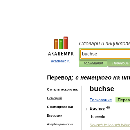
Словари и энциклоп
academic.ru
Толкования
Переводы
Перевод:
с немецкого на и
buchse
С итальянского на:
Немецкий
Толкование
Перев
С немецкого на:
Büchse
1
Все языки
boccola
Азербайджанский
Deutsch
-
Italienisch
-
Wört