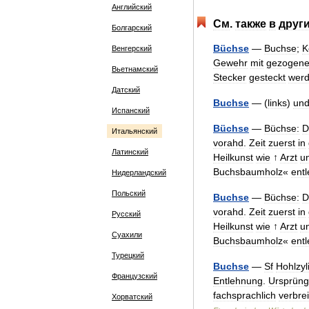
Английский
См
.
также
в
друг
Болгарский
Büchse
—
Buchse
;
K
Венгерский
Gewehr
mit
gezogen
Вьетнамский
Stecker
gesteckt
wer
Датский
Buchse
— (
links
)
un
Испанский
Büchse
—
Büchse:
D
Итальянский
vorahd
.
Zeit
zuerst
in
Латинский
Heilkunst
wie
↑
Arzt
u
Buchsbaumholz
«
entl
Нидерландский
Польский
Buchse
—
Büchse:
D
vorahd
.
Zeit
zuerst
in
Русский
Heilkunst
wie
↑
Arzt
u
Суахили
Buchsbaumholz
«
entl
Турецкий
Buchse
—
Sf
Hohlzyl
Французский
Entlehnung
.
Ursprüng
fachsprachlich
verbrei
Хорватский