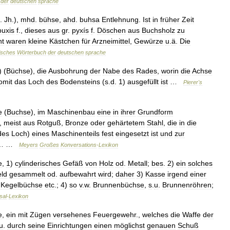
der
deutschen
sprache
.
Jh
.),
mhd
.
bühse
,
ahd
.
buhsa
Entlehnung
.
Ist
in
früher
Zeit
buxis
f
.,
dieses
aus
gr
.
pyxís
f
.
Döschen
aus
Buchsholz
zu
nt
waren
kleine
Kästchen
für
Arzneimittel
,
Gewürze
u
.
ä
.
Die
isches
Wörterbuch
der
deutschen
sprache
) (
Büchse
),
die
Ausbohrung
der
Nabe
des
Rades
,
worin
die
Achse
omit
das
Loch
des
Bodensteins
(
s
.
d
.
1
)
ausgefüllt
ist
…
Pierer
'
s
e
(
Buchse
),
im
Maschinenbau
eine
in
ihrer
Grundform
,
meist
aus
Rotguß
,
Bronze
oder
gehärtetem
Stahl
,
die
in
die
des
Loch
)
eines
Maschinenteils
fest
eingesetzt
ist
und
zur
… …
Meyers
Großes
Konversations
-
Lexikon
e
,
1
)
cylinderisches
Gefäß
von
Holz
od
.
Metall
;
bes
.
2
)
ein
solches
ld
gesammelt
od
.
aufbewahrt
wird
;
daher
3
)
Kasse
irgend
einer
,
Kegelbüchse
etc
.;
4
)
so
v
.
w
.
Brunnenbüchse
,
s
.
u
.
Brunnenröhren
;
sal
-
Lexikon
e
,
ein
mit
Zügen
versehenes
Feuergewehr
.,
welches
die
Waffe
der
u
.
durch
seine
Einrichtungen
einen
möglichst
genauen
Schuß