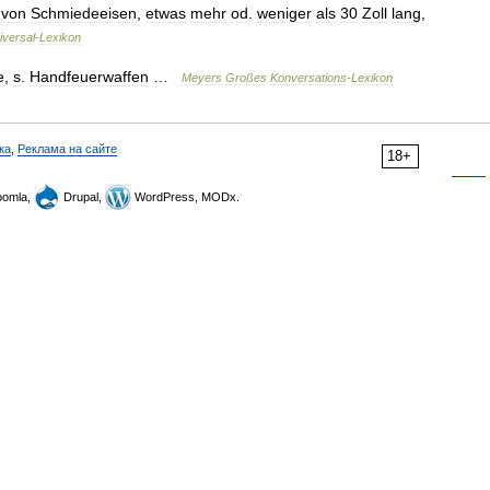
von
Schmiedeeisen
,
etwas
mehr
od
.
weniger
als
30
Zoll
lang
,
iversal
-
Lexikon
e
,
s
.
Handfeuerwaffen
…
Meyers
Großes
Konversations
-
Lexikon
ка
,
Реклама на сайте
18+
omla,
Drupal,
WordPress, MODx.