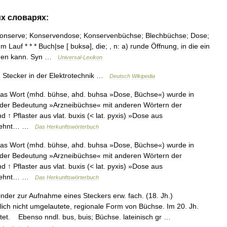
их
словарях:
onserve
;
Konservendose
;
Konservenbüchse
;
Blechbüchse
;
Dose
;
em
Lauf
* * *
Buch
|
se
[
bʊksə
],
die
; ,
n:
a
)
runde
Öffnung
,
in
die
ein
den
kann
.
Syn
…
Universal
-
Lexikon
d
Stecker
in
der
Elektrotechnik
…
Deutsch
Wikipedia
as
Wort
(
mhd
.
bühse
,
ahd
.
buhsa
»
Dose
,
Büchse
«)
wurde
in
der
Bedeutung
»
Arzneibüchse
«
mit
anderen
Wörtern
der
nd
↑
Pflaster
aus
vlat
.
buxis
(<
lat
.
pyxis
) »
Dose
aus
ehnt
… …
Das
Herkunftswörterbuch
as
Wort
(
mhd
.
bühse
,
ahd
.
buhsa
»
Dose
,
Büchse
«)
wurde
in
der
Bedeutung
»
Arzneibüchse
«
mit
anderen
Wörtern
der
nd
↑
Pflaster
aus
vlat
.
buxis
(<
lat
.
pyxis
) »
Dose
aus
ehnt
… …
Das
Herkunftswörterbuch
inder
zur
Aufnahme
eines
Steckers
erw
.
fach
. (
18
.
Jh
.)
lich
nicht
umgelautete
,
regionale
Form
von
Büchse
.
Im
20
.
Jh
.
tet
.
Ebenso
nndl
.
bus
,
buis
;
Büchse
.
lateinisch
gr
…