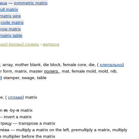
ица
—
symmetric
matrix
full
matrix
matrix
wire
—
code
matrix
—
row
matrix
matrix
table
ьшой
базовый
словарь
матрица
>
,
array
,
mother
blank
,
die
block
,
female
core
,
die
,
(
клепальной
r
form
,
matrix
,
master
полигр
.
,
mat
,
female
mold
,
mold
,
nib
,
ы
)
stamper
,
swage
,
table
ie
; (
сплава
)
matrix
n
m
-
by
-
n
matrix
—
invert
a
matrix
́трицу
—
transpose
a
matrix
ле́ва
—
multiply
a
matrix
on
the
left
,
premultiply
a
matrix
,
multiply
e
multiplier
before
the
matrix