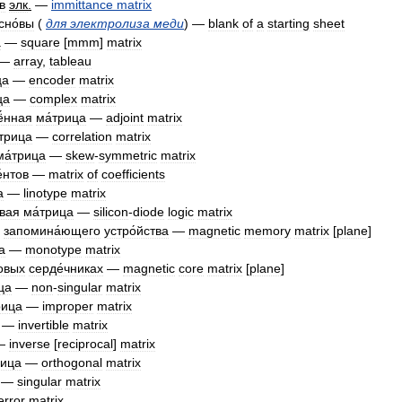
в
элк
.
—
immittance
matrix
сно́вы
(
для
электролиза
меди
) —
blank
of
a
starting
sheet
а
—
square
[
mmm
]
matrix
—
array
,
tableau
ца
—
encoder
matrix
ца
—
complex
matrix
́нная
ма́трица
—
adjoint
matrix
́трица
—
correlation
matrix
ма́трица
—
skew
-
symmetric
matrix
́нтов
—
matrix
of
coefficients
а
—
linotype
matrix
евая
ма́трица
—
silicon
-
diode
logic
matrix
запомина́ющего
устро́йства
—
magnetic
memory
matrix
[
plane
]
а
—
monotype
matrix
овых
серде́чниках
—
magnetic
core
matrix
[
plane
]
ца
—
non
-
singular
matrix
рица
—
improper
matrix
—
invertible
matrix
—
inverse
[
reciprocal
]
matrix
рица
—
orthogonal
matrix
—
singular
matrix
error
matrix