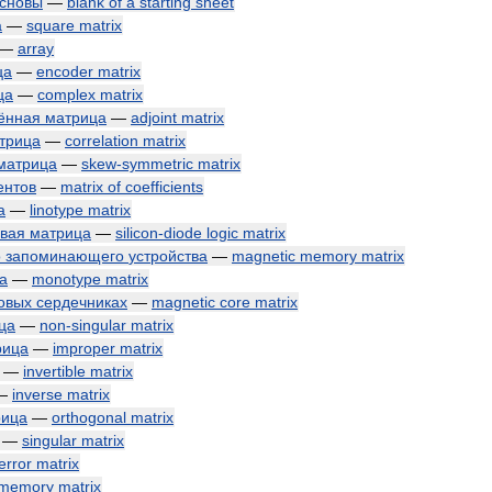
сновы
—
blank
of
a
starting
sheet
а
—
square
matrix
—
array
ца
—
encoder
matrix
ца
—
complex
matrix
ённая
матрица
—
adjoint
matrix
трица
—
correlation
matrix
матрица
—
skew
-
symmetric
matrix
ентов
—
matrix
of
coefficients
а
—
linotype
matrix
вая
матрица
—
silicon
-
diode
logic
matrix
о
запоминающего
устройства
—
magnetic
memory
matrix
а
—
monotype
matrix
овых
сердечниках
—
magnetic
core
matrix
ца
—
non
-
singular
matrix
рица
—
improper
matrix
—
invertible
matrix
—
inverse
matrix
рица
—
orthogonal
matrix
—
singular
matrix
error
matrix
memory
matrix