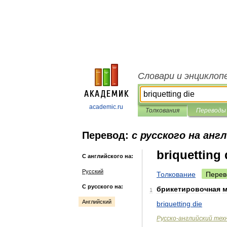
Словари и энциклоп
academic.ru
Толкования
Переводы
Перевод:
с русского на анг
briquetting 
С английского на:
Русский
Толкование
Перев
С русского на:
брикетировочная
м
1
Английский
briquetting
die
Русско
-
английский
тех