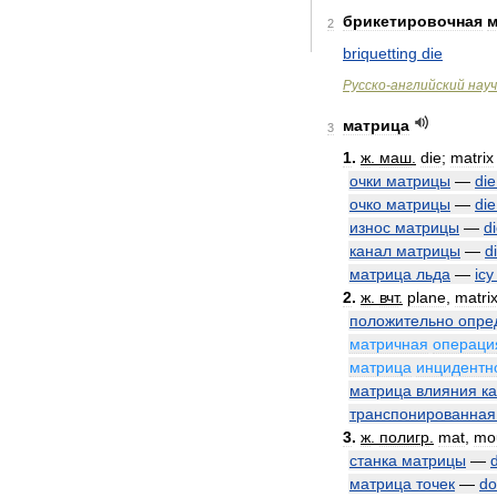
брикетировочная
м
2
briquetting
die
Русско
-
английский
нау
матрица
3
1
.
ж
.
маш
.
die
;
matrix
очки
матрицы
—
die
очко
матрицы
—
die
износ
матрицы
—
d
канал
матрицы
—
d
матрица
льда
—
icy
2
.
ж
.
вчт
.
plane
,
matri
положительно
опре
матричная
операци
матрица
инцидентн
матрица
влияния
ка
транспонированная
3
.
ж
.
полигр
.
mat
,
mo
станка
матрицы
—
матрица
точек
—
do