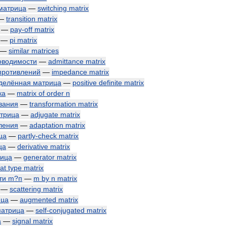
матрица
—
switching
matrix
—
transition
matrix
—
pay
-
off
matrix
—
pi
matrix
—
similar
matrices
оводимости
—
admittance
matrix
противлений
—
impedance
matrix
делённая
матрица
—
positive
definite
matrix
ка
—
matrix
of
order
n
вания
—
transformation
matrix
трица
—
adjugate
matrix
ления
—
adaptation
matrix
ца
—
partly
-
check
matrix
ца
—
derivative
matrix
ица
—
generator
matrix
lat
type
matrix
ти
m
?
п
—
m
by
n
matrix
—
scattering
matrix
ица
—
augmented
matrix
атрица
—
self
-
conjugated
matrix
а
—
signal
matrix