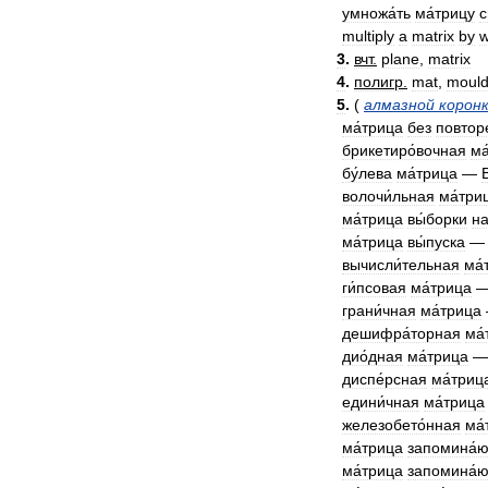
умножа́ть
ма́трицу
с
multiply
a
matrix
by
w
3
.
вчт
.
plane
,
matrix
4
.
полигр
.
mat
,
moul
5
.
(
алмазной
корон
ма́трица
без
повтор
брикетиро́вочная
ма
бу́лева
ма́трица
—
волочи́льная
ма́три
ма́трица
вы́борки
н
ма́трица
вы́пуска
вычисли́тельная
ма́
ги́псовая
ма́трица
грани́чная
ма́трица
дешифра́торная
ма́
дио́дная
ма́трица
диспе́рсная
ма́триц
едини́чная
ма́трица
железобето́нная
ма́
ма́трица
запомина́
ма́трица
запомина́