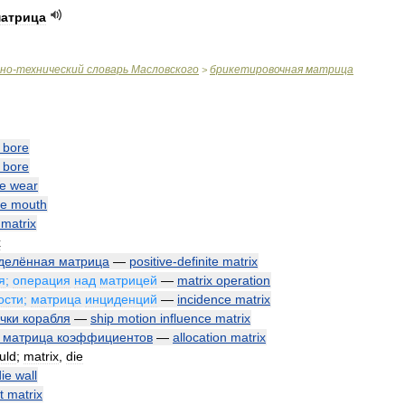
атрица
чно
-
технический
словарь
Масловского
брикетировочная
матрица
>
bore
bore
ie
wear
ie
mouth
matrix
x
делённая
матрица
—
positive
-
definite
matrix
я
;
операция
над
матрицей
—
matrix
operation
ости
;
матрица
инциденций
—
incidence
matrix
чки
корабля
—
ship
motion
influence
matrix
матрица
коэффициентов
—
allocation
matrix
uld
;
matrix
,
die
die
wall
t
matrix