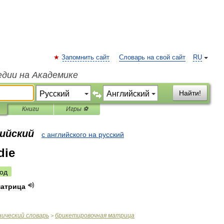
Запомнить сайт
Словарь на свой сайт
RU
едии на Академике
Найти!
Книги
Игры ⚽
лийский
с английского на русский
die
од
атрица
нический
словарь
брикетировочная
матрица
>