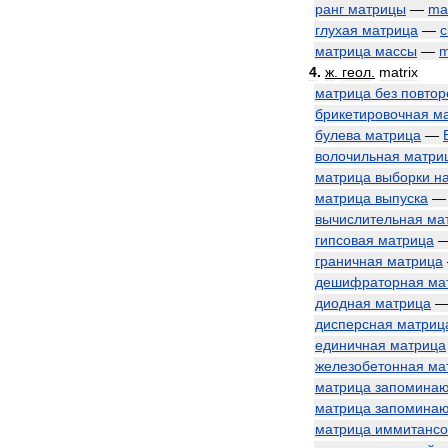
ранг
матрицы
—
mat
глухая
матрица
—
c
матрица
массы
—
m
4
.
ж
.
геол
.
matrix
матрица
без
повтор
брикетировочная
м
булева
матрица
—
волочильная
матри
матрица
выборки
н
матрица
выпуска
вычислительная
ма
гипсовая
матрица
граничная
матрица
дешифраторная
ма
диодная
матрица
дисперсная
матриц
единичная
матрица
железобетонная
ма
матрица
запомина
матрица
запомина
матрица
иммитансо