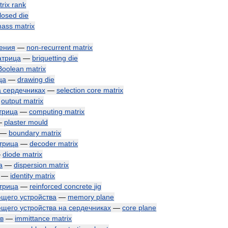
rix
rank
losed
die
ass
matrix
ения
—
non
-
recurrent
matrix
атрица
—
briquetting
die
Boolean
matrix
ца
—
drawing
die
а
сердечниках
—
selection
core
matrix
—
output
matrix
трица
—
computing
matrix
—
plaster
mould
—
boundary
matrix
трица
—
decoder
matrix
—
diode
matrix
а
—
dispersion
matrix
—
identity
matrix
трица
—
reinforced
concrete
jig
ющего
устройства
—
memory
plane
ющего
устройства
на
сердечниках
—
core
plane
в
—
immittance
matrix