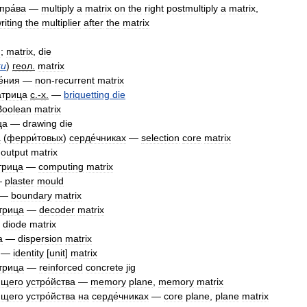
пра́ва
—
multiply
a
matrix
on
the
right
postmultiply
a
matrix
,
riting
the
multiplier
after
the
matrix
d
;
matrix
,
die
ки
)
геол
.
matrix
е́ния
—
non
-
recurrent
matrix
́трица
с
.-
х
.
—
briquetting
die
Boolean
matrix
ца
—
drawing
die
а
(
ферри́товых
)
серде́чниках
—
selection
core
matrix
—
output
matrix
трица
—
computing
matrix
—
plaster
mould
—
boundary
matrix
трица
—
decoder
matrix
—
diode
matrix
а
—
dispersion
matrix
—
identity
[
unit
]
matrix
трица
—
reinforced
concrete
jig
ющего
устро́йства
—
memory
plane
,
memory
matrix
ющего
устро́йства
на
серде́чниках
—
core
plane
,
plane
matrix