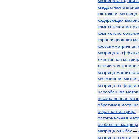
матрица
катодной
о
квадратная
матриц
клеточная
матрица
кодирующая
матри
комплексная
матри
комплексно
-
сопряж
корреляционная
ма
кососимметричная
матрица
коэффици
линотипная
матриц
логическая
кремние
матрица
магнитног
монотипная
матриц
матрица
на
феррит
неособенная
матри
несобственная
мат
обратимая
матрица
обратная
матрица
ортогональная
мат
особенная
матрица
матрица
ошибок
—
матрица
памяти
—