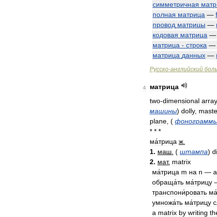
симметричная
матр
полная
матрица
—
провод
матрицы
—
кодовая
матрица
матрица
-
строка
матрица
данных
—
Русско
-
английский
бол
матрица
4
two
-
dimensional
array
машины
)
dolly
,
maste
plane
,
(
фонограмм
* * *
ма́трица
ж
.
1
.
маш
.
(
штампа
)
d
2
.
мат
.
matrix
ма́трица
m
на
n
—
a
обраща́ть
ма́трицу
транспони́ровать
ма
умножа́ть
ма́трицу
с
a
matrix
by
writing
th