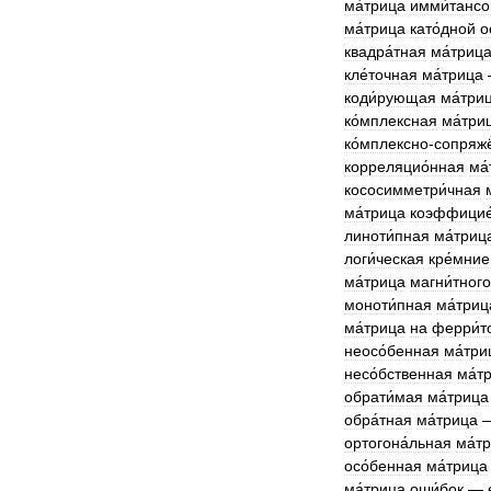
ма́трица
имми́тансо
ма́трица
като́дной
о
квадра́тная
ма́триц
кле́точная
ма́трица
коди́рующая
ма́три
ко́мплексная
ма́три
ко́мплексно
-
сопряжё
корреляцио́нная
ма
кососимметри́чная
ма́трица
коэффицие
линоти́пная
ма́триц
логи́ческая
кре́мни
ма́трица
магни́тного
моноти́пная
ма́триц
ма́трица
на
ферри́т
неосо́бенная
ма́три
несо́бственная
ма́т
обрати́мая
ма́трица
обра́тная
ма́трица
ортогона́льная
ма́т
осо́бенная
ма́трица
ма́трица
оши́бок
—