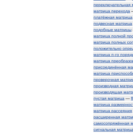
переключательная
матрица
перехода
платёжная
матрица
подвесная
матрица
подобные
матрицы
матрица
полной
пр
матрица
полных
со
положительно
опре
матрица
п
-
го
поряд
матрица
преобразо
присоединённая
ма
матрица
приспособ
проверочная
матри
производная
матри
производящая
матр
пустая
матрица
—
f
матрица
размернос
матрица
рассеяния
расширенная
матр
самосопряжённая
м
сигнальная
матриц