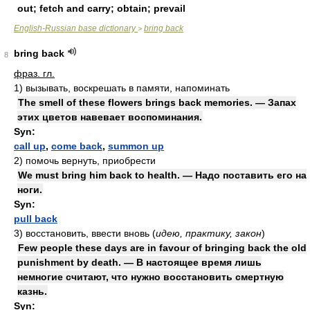
out; fetch and carry; obtain; prevail
English-Russian base dictionary
bring back
>
bring back
8
фраз. гл.
1)
вызывать, воскрешать в памяти, напоминать
The smell of these flowers brings back memories. — Запах
этих цветов навевает воспоминания.
Syn:
call up
,
come back
,
summon up
2)
помочь вернуть, приобрести
We must bring him back to health. — Надо поставить его на
ноги.
Syn:
pull back
3)
восстановить, ввести вновь
(
идею, практику, закон
)
Few people these days are in favour of bringing back the old
punishment by death. — В настоящее время лишь
немногие считают, что нужно восстановить смертную
казнь.
Syn: