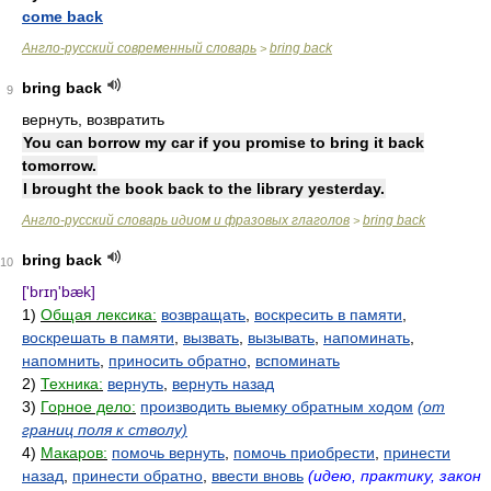
come back
Англо-русский современный словарь
bring back
>
bring back
9
вернуть, возвратить
You can borrow my car if you promise to bring it back
tomorrow.
I brought the book back to the library yesterday.
Англо-русский словарь идиом и фразовых глаголов
bring back
>
bring back
10
['brɪŋ'bæk]
1)
Общая лексика:
возвращать
,
воскресить в памяти
,
воскрешать в памяти
,
вызвать
,
вызывать
,
напоминать
,
напомнить
,
приносить обратно
,
вспоминать
2)
Техника:
вернуть
,
вернуть назад
3)
Горное дело:
производить выемку обратным ходом
(от
границ поля к стволу)
4)
Макаров:
помочь вернуть
,
помочь приобрести
,
принести
назад
,
принести обратно
,
ввести вновь
(идею, практику, закон