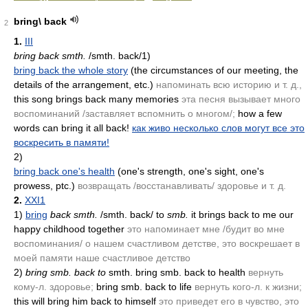
bring\ back
2
1.
III
bring back smth.
/smth. back/1)
bring back the whole story
(the circumstances of our meeting, the
details of the arrangement, etc.)
напоминать всю историю и т. д.,
this song brings back many memories
эта песня вызывает много
воспоминаний /заставляет вспомнить о многом/;
how a few
words can bring it all back!
как живо несколько слов могут все это
воскресить в памяти!
2)
bring back one's health
(one's strength, one's sight, one's
prowess, ptc.)
возвращать /восстанавливать/ здоровье и т. д.
2.
XXI1
1)
bring
back smth.
/smth. back/ to
smb.
it brings back to me our
happy childhood together
это напоминает мне /будит во мне
воспоминания/ о нашем счастливом детстве, это воскрешает в
моей памяти наше счастливое детство
2)
bring smb. back to
smth. bring smb. back to health
вернуть
кому-л. здоровье;
bring smb. back to life
вернуть кого-л. к жизни;
this will bring him back to himself
это приведет его в чувство, это