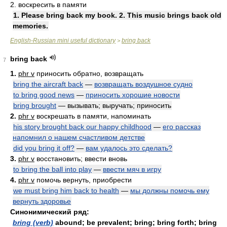
2. воскресить в памяти
1. Please bring back my book. 2. This music brings back old
memories.
English-Russian mini useful dictionary
bring back
>
bring back
7
1.
phr v
приносить обратно, возвращать
bring the aircraft back
—
возвращать воздушное судно
to bring good news
—
приносить хорошие новости
bring brought
— вызывать; выручать; приносить
2.
phr v
воскрешать в памяти, напоминать
his story brought back our happy childhood
—
его рассказ
напомнил о нашем счастливом детстве
did you bring it off?
—
вам удалось это сделать?
3.
phr v
восстановить; ввести вновь
to bring the ball into play
—
ввести мяч в игру
4.
phr v
помочь вернуть, приобрести
we must bring him back to health
—
мы должны помочь ему
вернуть здоровье
Синонимический ряд:
bring (verb)
abound; be prevalent; bring; bring forth; bring