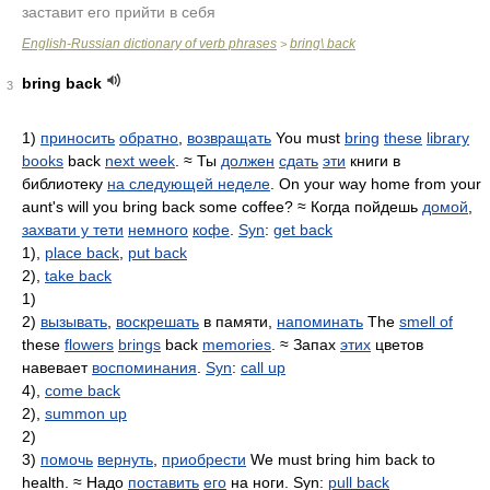
заставит его прийти в себя
English-Russian dictionary of verb phrases
bring\ back
>
bring back
3
1)
приносить
обратно
,
возвращать
You must
bring
these
library
books
back
next week
. ≈ Ты
должен
сдать
эти
книги в
библиотеку
на следующей неделе
. On your way home from your
aunt's will you bring back some coffee? ≈ Когда пойдешь
домой
,
захвати у тети
немного
кофе
.
Syn
:
get back
1),
place back
,
put back
2),
take back
1)
2)
вызывать
,
воскрешать
в памяти,
напоминать
The
smell of
these
flowers
brings
back
memories
. ≈ Запах
этих
цветов
навевает
воспоминания
.
Syn
:
call up
4),
come back
2),
summon up
2)
3)
помочь
вернуть
,
приобрести
We must bring him back to
health. ≈ Надо
поставить
его
на ноги. Syn:
pull back