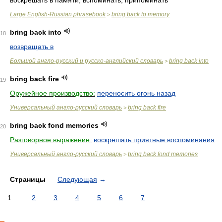
воскрешать в памяти, вспоминать, припоминать
Large English-Russian phrasebook
bring back to memory
>
bring back into
18
возвращать в
Большой англо-русский и русско-английский словарь
bring back into
>
bring back fire
19
Оружейное производство:
переносить огонь назад
Универсальный англо-русский словарь
bring back fire
>
bring back fond memories
20
Разговорное выражение:
воскрешать приятные воспоминания
Универсальный англо-русский словарь
bring back fond memories
>
Страницы
Следующая
→
1
2
3
4
5
6
7