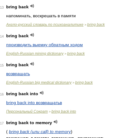
bring back
13
напоминать, воскрешать в памяти
Англо-русский словарь по психоаналитике
bring back
>
bring back
14
производить выемку обратным ходом
English-Russian mining dictionary
bring back
>
bring back
15
возвращать
English-Russian big medical dictionary
bring back
>
bring back into
16
bring back into возвращатьв
Персональный Сократ
bring back into
>
bring back to memory
17
(
bring back (или call) to memory
)