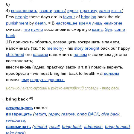
6)
4)
восстановить
,
ввести
вновь
(
идею
,
практику
,
закон
и т. п.
)
Few
people
these days are in
favour
of
bringing
back the old
punishment
by
death
. ≈ В
настоящее время
лишь
немногие
считают,
что
нужно
восстановить смертную
казнь
.
Syn
:
come
back
11) приносить обратно, возвращать воскрешать в памяти,
напоминать (тж. * to
memory
) - his
story
brought
back our happy
childhood
его
рассказ
напомнил о
нашем
счастливом детстве
восстановить;
ввести вновь (идею, практику, закон и т. п.) помочь вернуть,
приобрести - we must bring him back to health мы
должны
помочь
ему
вернуть здоровье
Большой англо-русский и русско-английский словарь
bring back
>
bring back
4
возвращать
глагол:
возвращать
(
return
,
repay
,
restore
,
bring BACK
,
give back
,
reimburse
)
напоминать
(
remind
,
recall
,
bring back
,
admonish
,
bring to mind
,
take back
)