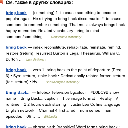
См. также в других словарях:
bring back
— (something) 1. to cause something to become
popular again. He s trying to bring back disco music. 2. to cause
someone to remember something. That music always brings back
happy memories. Related vocabulary: bring to mind
someone/something …
New idioms dictionary
bring back
— index reconstitute, rehabilitate, reinstate, remind,
restore (return), resurrect Burton s Legal Thesaurus. William C.
Burton …
Law dictionary
bring back
— verb 1. bring back to the point of departure (Freq.
6) • Syn: ↑return, ↑take back • Derivationally related forms: ↑return
(for: ↑return) • Hy …
Useful english dictionary
Bring Back...
— Infobox Television bgcolour = #D0BC9B show
name = Bring Back... caption = Title image format = Reality TV
runtime = 1 2 hours each starring = Justin Lee Collins language =
English network = Channel 4 first aired = num series = num
episodes = 06… …
Wikipedia
bring back
— phrasal verb [transitive] Word forms bring back :