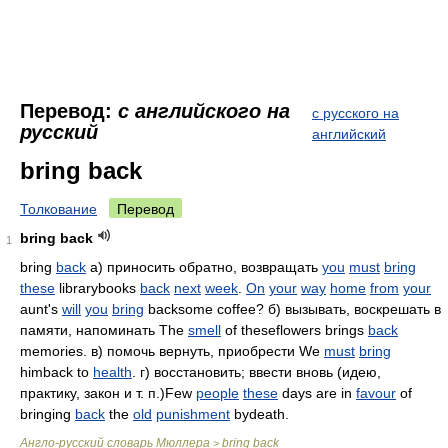
Перевод:
с английского на
с русского на
русский
английский
bring back
Толкование
Перевод
bring back
1
bring
back
а) приносить обратно, возвращать
you
must
bring
these
librarybooks
back
next
week
.
On
your
way
home
from
your
aunt's
will
you
bring
backsome coffee? б) вызывать, воскрешать в
памяти, напоминать The
smell
of theseflowers brings
back
memories. в) помочь вернуть, приобрести We
must
bring
himback to
health
. г) восстановить; ввести вновь (идею,
практику, закон и т. п.)Few
people
these
days are in
favour
of
bringing
back
the
old
punishment
bydeath.
Англо-русский словарь Мюллера
bring back
>