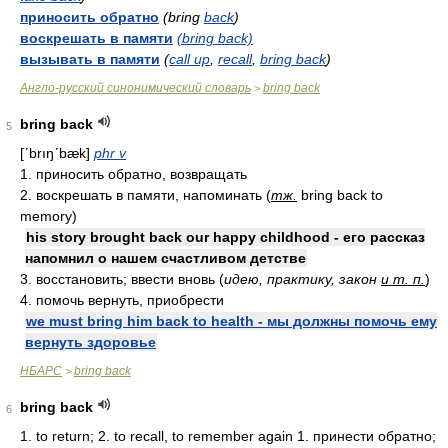
приносить обратно
(bring
back
)
воскрешать в памяти
(bring back)
вызывать в памяти
(
call up
,
recall
,
bring back
)
Англо-русский синонимический словарь
bring back
>
bring back
5
[ʹbrıŋʹbæk]
phr v
1. приносить обратно, возвращать
2. воскрешать в памяти, напоминать (
тж.
bring back to
memory)
his story brought back our happy childhood - его рассказ
напомнил о нашем счастливом детстве
3. восстановить; ввести вновь (
идею, практику, закон
и т. п.
)
4. помочь вернуть, приобрести
we must bring him back to health - мы должны помочь ему
вернуть здоровье
НБАРС
bring back
>
bring back
6
1. to return; 2. to recall, to remember again 1. принести обратно;