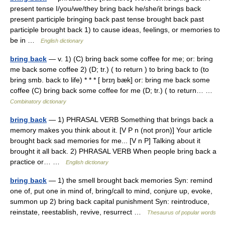
present tense I/you/we/they bring back he/she/it brings back
present participle bringing back past tense brought back past
participle brought back 1) to cause ideas, feelings, or memories to
be in …
English dictionary
bring back
— v. 1) (C) bring back some coffee for me; or: bring
me back some coffee 2) (D; tr.) ( to return ) to bring back to (to
bring smb. back to life) * * * [ brɪŋ bæk] or: bring me back some
coffee (C) bring back some coffee for me (D; tr.) ( to return… …
Combinatory dictionary
bring back
— 1) PHRASAL VERB Something that brings back a
memory makes you think about it. [V P n (not pron)] Your article
brought back sad memories for me... [V n P] Talking about it
brought it all back. 2) PHRASAL VERB When people bring back a
practice or… …
English dictionary
bring back
— 1) the smell brought back memories Syn: remind
one of, put one in mind of, bring/call to mind, conjure up, evoke,
summon up 2) bring back capital punishment Syn: reintroduce,
reinstate, reestablish, revive, resurrect …
Thesaurus of popular words