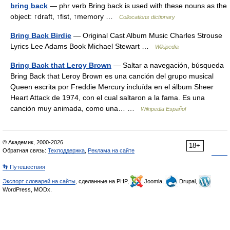
bring back
— phr verb Bring back is used with these nouns as the
object: ↑draft, ↑fist, ↑memory …
Collocations dictionary
Bring Back Birdie
— Original Cast Album Music Charles Strouse
Lyrics Lee Adams Book Michael Stewart …
Wikipedia
Bring Back that Leroy Brown
— Saltar a navegación, búsqueda
Bring Back that Leroy Brown es una canción del grupo musical
Queen escrita por Freddie Mercury incluída en el álbum Sheer
Heart Attack de 1974, con el cual saltaron a la fama. Es una
canción muy animada, como una… …
Wikipedia Español
© Академик, 2000-2026
18+
Обратная связь:
Техподдержка
,
Реклама на сайте
👣 Путешествия
Экспорт словарей на сайты
, сделанные на PHP,
Joomla,
Drupal,
WordPress, MODx.