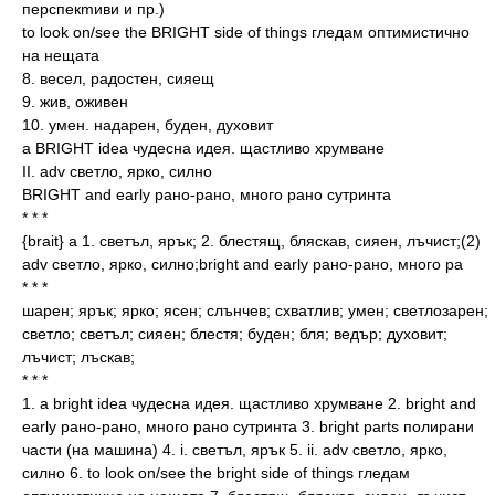
перспекmиви и пр.)
to look on/see the BRIGHT side of things гледам оптимистично
на нещата
8. весел, радостен, сияещ
9. жив, оживен
10. умен. надарен, буден, духовит
a BRIGHT idea чудесна идея. щастливо хрумване
II. adv светло, ярко, силно
BRIGHT and early рано-рано, много рано сутринта
* * *
{brait} а 1. светъл, ярък; 2. блестящ, бляскав, сияен, лъчист;(2)
adv светло, ярко, силно;bright and early рано-рано, много ра
* * *
шарен; ярък; ярко; ясен; слънчев; схватлив; умен; светлозарен;
светло; светъл; сияен; блестя; буден; бля; ведър; духовит;
лъчист; лъскав;
* * *
1. a bright idea чудесна идея. щастливо хрумване 2. bright and
early рано-рано, много рано сутринта 3. bright parts полирани
части (на машина) 4. i. светъл, ярък 5. ii. adv светло, ярко,
силно 6. to look on/see the bright side of things гледам