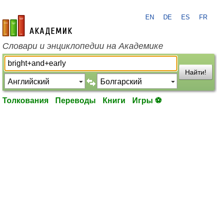
EN
DE
ES
FR
academic.ru
Словари и энциклопедии на Академике
Найти!
Толкования
Переводы
Книги
Игры ⚽