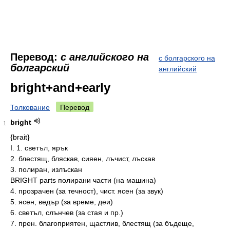
Перевод:
с английского на
с болгарского на
болгарский
английский
bright+and+early
Толкование
Перевод
bright
1
{brait}
I. 1. светъл, ярък
2. блестящ, бляскав, сияен, лъчист, лъскав
3. полиран, излъскан
BRIGHT parts полирани части (на машина)
4. прозрачен (за течност), чист. ясен (за звук)
5. ясен, ведър (за време, деи)
6. светъл, слънчев (за стая и пр.)
7. прен. благоприятен, щастлив, блестящ (за бъдеще,