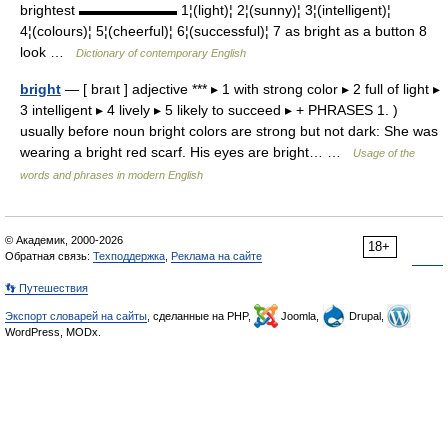
brightest ▬▬▬▬▬▬▬ 1¦(light)¦ 2¦(sunny)¦ 3¦(intelligent)¦
4¦(colours)¦ 5¦(cheerful)¦ 6¦(successful)¦ 7 as bright as a button 8
look …
Dictionary of contemporary English
bright
— [ braıt ] adjective *** ▸ 1 with strong color ▸ 2 full of light ▸
3 intelligent ▸ 4 lively ▸ 5 likely to succeed ▸ + PHRASES 1. )
usually before noun bright colors are strong but not dark: She was
wearing a bright red scarf. His eyes are bright… …
Usage of the
words and phrases in modern English
© Академик, 2000-2026
18+
Обратная связь:
Техподдержка
,
Реклама на сайте
👣 Путешествия
Экспорт словарей на сайты
, сделанные на PHP,
Joomla,
Drupal,
WordPress, MODx.