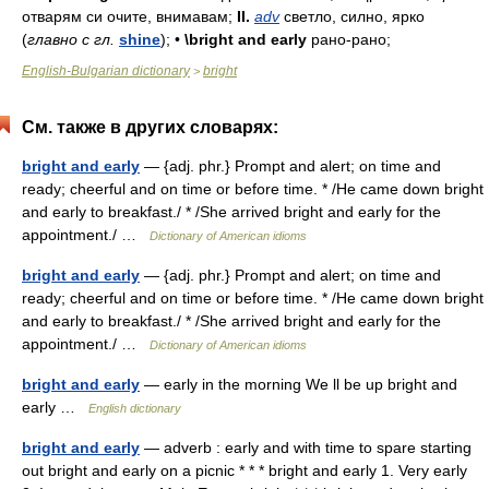
отварям
си
очите,
внимавам;
II.
adv
светло,
силно,
ярко
(
главно
с
гл.
shine
);
•
\bright and early
рано-
рано;
English-Bulgarian dictionary
bright
>
См. также в других словарях:
bright and early
— {adj. phr.} Prompt and alert; on time and
ready; cheerful and on time or before time. * /He came down bright
and early to breakfast./ * /She arrived bright and early for the
appointment./ …
Dictionary of American idioms
bright and early
— {adj. phr.} Prompt and alert; on time and
ready; cheerful and on time or before time. * /He came down bright
and early to breakfast./ * /She arrived bright and early for the
appointment./ …
Dictionary of American idioms
bright and early
— early in the morning We ll be up bright and
early …
English dictionary
bright and early
— adverb : early and with time to spare starting
out bright and early on a picnic * * * bright and early 1. Very early