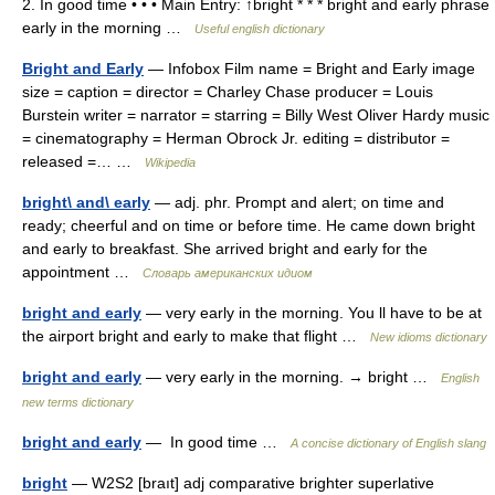
2. In good time • • • Main Entry: ↑bright * * * bright and early phrase
early in the morning …
Useful english dictionary
Bright and Early
— Infobox Film name = Bright and Early image
size = caption = director = Charley Chase producer = Louis
Burstein writer = narrator = starring = Billy West Oliver Hardy music
= cinematography = Herman Obrock Jr. editing = distributor =
released =… …
Wikipedia
bright\ and\ early
— adj. phr. Prompt and alert; on time and
ready; cheerful and on time or before time. He came down bright
and early to breakfast. She arrived bright and early for the
appointment …
Словарь американских идиом
bright and early
— very early in the morning. You ll have to be at
the airport bright and early to make that flight …
New idioms dictionary
bright and early
— very early in the morning. → bright …
English
new terms dictionary
bright and early
— In good time …
A concise dictionary of English slang
bright
— W2S2 [braıt] adj comparative brighter superlative