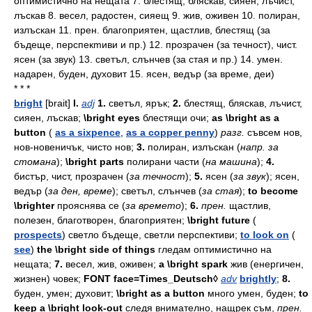
оптимистично на нещата 7. блестящ, бляскав, сияен, лъчист,
лъскав 8. весел, радостен, сияещ 9. жив, оживен 10. полиран,
излъскан 11. прен. благоприятен, щастлив, блестящ (за
бъдеще, перспекmиви и пр.) 12. прозрачен (за течност), чист.
ясен (за звук) 13. светъл, слънчев (за стая и пр.) 14. умен.
надарен, буден, духовит 15. ясен, ведър (за време, деи)
* * *
bright
[brait]
I.
adj
1.
светъл,
ярък;
2.
блестящ,
бляскав,
лъчист,
сияен,
лъскав;
\bright eyes
блестящи
очи;
as \bright as a
button
(
as a sixpence
,
as a copper penny
)
разг.
съвсем
нов,
нов-
новеничък,
чисто
нов;
3.
полиран,
излъскан
(
напр.
за
стомана
);
\bright parts
полирани
части
(
на
машина
);
4.
бистър,
чист,
прозрачен
(
за
течност
);
5.
ясен
(
за
звук
);
ясен,
ведър
(
за
ден,
време
);
светъл,
слънчев
(
за
стая
);
to become
\brighter
прояснява
се
(
за
времето
);
6.
прен.
щастлив,
полезен,
благотворен,
благоприятен;
\bright future
(
prospects
)
светло
бъдеще,
светли
перспективи;
to look on
(
see
)
the \bright side of things
гледам
оптимистично
на
нещата;
7.
весел,
жив,
оживен;
a \bright spark
жив
(енергичен,
жизнен)
човек;
FONT face=Times_Deutsch◊
adv
brightly
;
8.
буден,
умен;
духовит;
\bright as a button
много
умен,
буден;
to
keep a \bright look-out
следя
внимателно,
нащрек
съм,
прен.