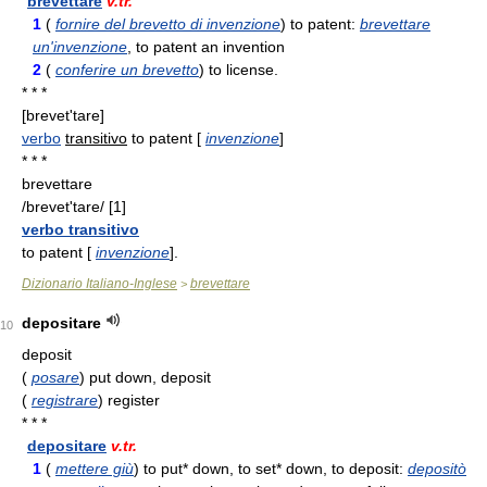
brevettare
v.tr.
1
(
fornire del brevetto di invenzione
) to patent:
brevettare
un'invenzione
, to patent an invention
2
(
conferire un brevetto
) to license.
* * *
[brevet'tare]
verbo
transitivo
to patent [
invenzione
]
* * *
brevettare
/brevet'tare/ [1]
verbo transitivo
to patent [
invenzione
].
Dizionario Italiano-Inglese
brevettare
>
depositare
10
deposit
(
posare
) put down, deposit
(
registrare
) register
* * *
depositare
v.tr.
1
(
mettere giù
) to put* down, to set* down, to deposit:
depositò