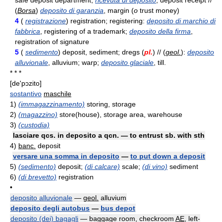
safe deposit department;
ricevuta di deposito
, deposit receipt //
(
Borsa
)
deposito di garanzia
, margin (
o
trust money)
4
(
registrazione
) registration; registering:
deposito di marchio di
fabbrica
, registering of a trademark;
deposito della firma
,
registration of signature
5
(
sedimento
) deposit, sediment; dregs (
pl.
) // (
geol.
):
deposito
alluvionale
, alluvium; warp;
deposito glaciale
, till.
* * *
[de'pɔzito]
sostantivo
maschile
1)
(immagazzinamento)
storing, storage
2)
(magazzino)
store(house), storage area, warehouse
3)
(custodia)
lasciare qcs. in deposito a qcn. — to entrust sb. with sth
4)
banc.
deposit
versare una somma in deposito
—
to put down a deposit
5)
(sedimento)
deposit;
(di calcare)
scale;
(di vino)
sediment
6)
(di brevetto)
registration
•
deposito alluvionale
—
geol.
alluvium
deposito degli autobus
—
bus depot
deposito (dei) bagagli
— baggage room, checkroom
AE
, left-