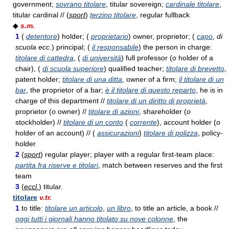
government;
sovrano titolare
, titular sovereign;
cardinale titolare
,
titular cardinal // (
sport
)
terzino titolare
, regular fullback
◆
s.m.
1
(
detentore
) holder; (
proprietario
) owner, proprietor; (
capo
,
di
scuola ecc.
) principal; (
il responsabile
) the person in charge:
titolare di cattedra
, (
di università
) full professor (
o
holder of a
chair), (
di scuola superiore
) qualified teacher;
titolare di brevetto
,
patent holder;
titolare di una ditta
, owner of a firm;
il titolare di un
bar
, the proprietor of a bar;
è il titolare di questo reparto
, he is in
charge of this department //
titolare di un diritto di proprietà
,
proprietor (
o
owner) //
titolare di azioni
, shareholder (
o
stockholder) //
titolare di un conto
(
corrente
), account holder (
o
holder of an account) // (
assicurazioni
)
titolare di polizza
, policy-
holder
2
(
sport
) regular player; player with a regular first-team place:
partita fra riserve e titolari
, match between reserves and the first
team
3
(
eccl.
) titular.
titolare
v.tr.
1
to title:
titolare un articolo
,
un libro
, to title an article, a book //
oggi tutti i giornali hanno titolato su nove colonne
, the