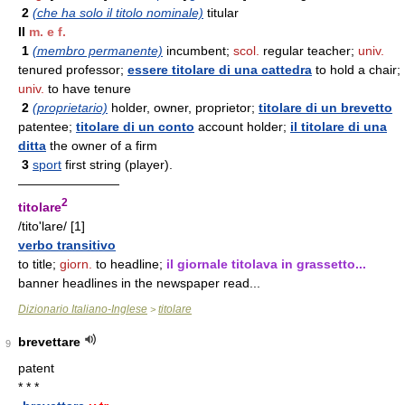
2
(che ha solo il titolo nominale)
titular
II
m. e f.
1
(membro permanente)
incumbent;
scol.
regular teacher;
univ.
tenured professor;
essere titolare di una cattedra
to hold a chair;
univ.
to have tenure
2
(proprietario)
holder, owner, proprietor;
titolare di un brevetto
patentee;
titolare di un conto
account holder;
il titolare di una
ditta
the owner of a firm
3
sport
first string (player).
————————
2
titolare
/tito'lare/ [1]
verbo transitivo
to title;
giorn.
to headline;
il giornale titolava in grassetto...
banner headlines in the newspaper read...
Dizionario Italiano-Inglese
titolare
>
brevettare
9
patent
* * *