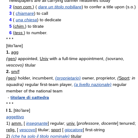
newspapers are all carrying banner headlines today
2
(
non com.
) (
dare un titolo nobiliare
) to confer a title upon (s.o.)
3
(
chiamare
) to call
4
(
una chiesa
) to dedicate
5
(
chim.
) to titrate
6
(
tess.
) to number.
* * *
[tito'lare]
1.
agg
(
gen
)
appointed,
Univ
with a full-time appointment,
(sovrano,
vescovo)
titular
2.
sm/f
(
gen
)
holder, incumbent,
(proprietario)
owner, proprietor,
(
Sport
: in
squadra)
regular first-team player,
(a livello nazionale)
regular
member of the national team
-
titolare di cattedra
* * *
I
1.
[tito'lare]
aggettivo
1)
amm.
[
insegnante
] regular;
univ.
[
professore, docente
] tenured;
relig.
[
vescovo
] titular;
sport
[
giocatore
] first-string
2)
(che ha solo il titolo nominale)
titular