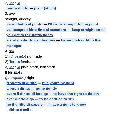
2)
Maglia
punto diritto
—
plain (stitch)
2.
avv
straight, directly
verrò diritto al punto
—
I'll come straight to the point
vai sempre diritto fino al semaforo
—
keep straight on till
you get to the traffic lights
è andato diritto dal direttore
—
he went straight to the
manager
3.
sm
1)
(di vestito)
right side
2)
Tennis
forehand
3)
Maglia
plain stitch, knit stitch
II
[di'ritto]
sm
(prerogativa)
right
ti spetta di diritto
—
it is yours by right
a buon diritto
—
quite rightly
avere il diritto di fare qc
—
to have the right to do sth
aver diritto a qc
—
to be entitled to sth
ho il diritto di sapere
—
I have a right to know
-
diritto d'asilo