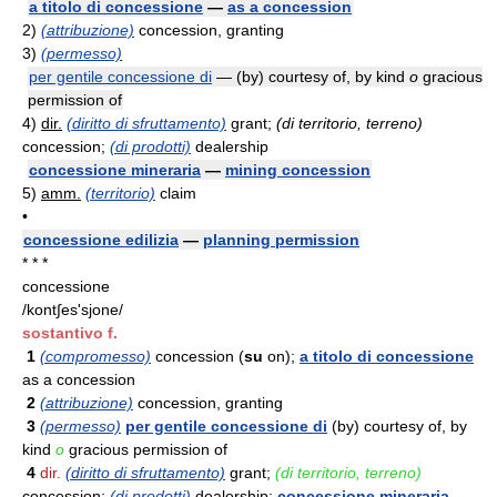
a titolo di concessione
—
as a concession
2)
(attribuzione)
concession, granting
3)
(permesso)
per gentile concessione di
— (by) courtesy of, by kind
o
gracious
permission of
4)
dir.
(diritto di sfruttamento)
grant;
(di territorio, terreno)
concession;
(di prodotti)
dealership
concessione mineraria
—
mining concession
5)
amm.
(territorio)
claim
•
concessione edilizia
—
planning permission
* * *
concessione
/kont∫es'sjone/
sostantivo f.
1
(compromesso)
concession (
su
on);
a titolo di concessione
as a concession
2
(attribuzione)
concession, granting
3
(permesso)
per gentile concessione di
(by) courtesy of, by
kind
o
gracious permission of
4
dir.
(diritto di sfruttamento)
grant;
(di territorio, terreno)
concession;
(di prodotti)
dealership;
concessione mineraria