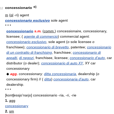
concessionario
12
m
(
pl
-ri) agent
concessionario esclusivo
sole agent
* * *
concessionario
s.m.
(
comm.
) concessionaire, concessionary,
licensee; (
agente di commercio
) commercial agent:
concessionario esclusivo
, sole agent (
o
sole licensee
o
franchisee);
concessionario di brevetto
, patentee;
concessionario
di un contratto di franchising
, franchisee;
concessionario di
appalti
,
di negozi
, franchisee, licensee;
concessionario d'auto
, car
distributor (
o
dealer);
concessionario di auto XY
, XY car
concessionary
◆
agg.
concessionary:
ditta concessionaria
, dealership (
o
concessionary firm) // (
ditta
)
concessionaria d'auto
, car
dealership.
* * *
[kontʃessjo'narjo]
concessionario -ria, -ri, -rie
1.
agg
concessionary
2.
sm