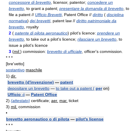
concessore di brevetto
, licensor, patentor;
concedere un
brevetto
, to grant a patent;
presentare la domanda di brevetto
, to
file a patent //
Ufficio Brevetti
, Patent Office //
diritto
(
disciplina
normativa
)
dei brevetti
, patent law //
diritto patrimoniale da
brevetto
, royalty
2
(
patente di pilota aeronautico
) pilot's licence:
prendere un
brevetto
, to take out a pilot's licence;
rilasciare un brevetto
, to
issue a pilot's licence
3
(
mil.
) commission:
brevetto di ufficiale
, officer's commission.
* * *
[bre'vetto]
sostantivo
maschile
1)
dir.
brevetto (d'invenzione)
—
patent
depositare un brevetto
—
to take out a patent (
per
on)
Ufficio -i
—
Patent Office
2)
(attestato)
certificate;
aer.
mar.
ticket
3)
mil.
commission
•
brevetto aeronautico o di pilota
—
pilot's license
* * *