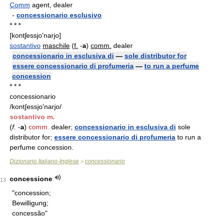
Comm
agent, dealer
-
concessionario esclusivo
* * *
[kontʃessjo'narjo]
sostantivo
maschile
(
f.
-
a
)
comm.
dealer
concessionario in esclusiva di
—
sole distributor for
essere concessionario di profumeria
—
to run a perfume
concession
* * *
concessionario
/kont∫essjo'narjo/
sostantivo m.
(
f.
-
a
)
comm.
dealer;
concessionario in esclusiva di
sole
distributor for;
essere concessionario di profumeria
to run a
perfume concession.
Dizionario Italiano-Inglese
concessionario
>
concessione
13
"concession;
Bewilligung;
concessão"