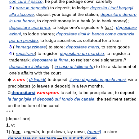
con cura il pacco
, he put the package down carefully
2
(
dare in deposito
) to deposit; to lodge:
deposita i tuoi bagagli
alla stazione
, deposit your bags at the station;
depositare denaro
in una banca
, to deposit money in a bank (
o
to bank money);
depositare una firma
, to lodge one's signature // (
fin.
):
depositare
azioni
, to lodge shares;
depositare titoli in banca come garanzia
per un prestito
, to lodge securities as collateral for a loan
3
(
immagazzinare
) to store:
depositare merci
, to store goods
4
(
registrare
) to register:
depositare un marchio
, to register a
trademark;
depositare la firma
, to register one's signature //
depositare il bilancio
, (
in caso di fallimento
) to file a statement of
one's affairs with the court
◆
v. intr.
(
di liquidi
) to deposit:
il vino deposita in pochi mesi
, wine
precipitates (
o
leaves a deposit) in a few months.
◘
depositarsi
v.intr.pron.
to settle, to be precipitated, to deposit:
la fanghiglia si depositò sul fondo del canale
, the sediment settled
on the bottom of the canal.
* * *
[depozi'tare]
1.
vt
1)
(
gen
: oggetto)
to put down, lay down,
(merci)
to store
depositare qc per terra
—
to put sth down