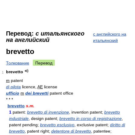
Перевод:
с итальянского
с английского на
на английский
итальянский
brevetto
Толкование
Перевод
brevetto
1
m
patent
di pilota
licence,
AE
license
ufficio
m
dei brevetti
patent office
* * *
brevetto
s.m.
1
patent:
brevetto di invenzione
, invention patent;
brevetto
industriale
, design patent;
brevetto in corso di registrazione
,
patent pending;
brevetto esclusivo
, exclusive patent;
diritto di
brevetto
, patent right;
detentore di brevetto
, patentee;