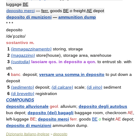
luggage
BE
deposito merci
—
ferr.
goods
BE
o
freight
AE
depot
deposito di munizioni
—
ammunition dump
* * *
deposito
/de'pɔzito/
sostantivo m.
1
(immagazzinamento)
storing, storage
2
(magazzino)
store(house), storage area, warehouse
3
(custodia)
lasciare qcs. in deposito a qcn.
to entrust sb. with
sth.
4
banc.
deposit;
versare una somma in deposito
to put down a
deposit
5
(sedimento)
deposit;
(di calcare)
scale;
(di vino)
sediment
6
(di brevetto)
registration
COMPOUNDS
deposito alluvionale
geol.
alluvium;
deposito degli autobus
bus depot;
deposito (dei) bagagli
baggage room, checkroom
AE
,
left-luggage
BE
;
deposito merci
ferr.
goods
BE
o
freight
AE
depot;
deposito di munizioni
ammunition dump.
Dizionario Italiano-Inglese
deposito
>