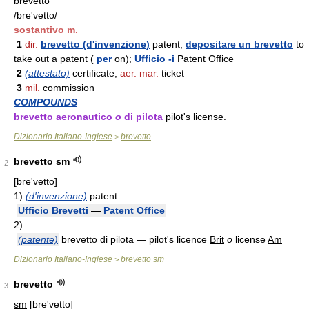
brevetto
/bre'vetto/
sostantivo m.
1
dir.
brevetto (d'invenzione)
patent;
depositare un brevetto
to
take out a patent (
per
on);
Ufficio -i
Patent Office
2
(attestato)
certificate;
aer. mar.
ticket
3
mil.
commission
COMPOUNDS
brevetto aeronautico
o
di pilota
pilot's license.
Dizionario Italiano-Inglese
brevetto
>
brevetto sm
2
[bre'vetto]
1)
(d'invenzione)
patent
Ufficio Brevetti
—
Patent Office
2)
(patente)
brevetto di pilota — pilot's licence
Brit
o
license
Am
Dizionario Italiano-Inglese
brevetto sm
>
brevetto
3
sm
[bre'vetto]