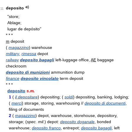
deposito
11
"store;
Ablage;
lugar de depósito"
* * *
m
deposit
(
magazzino
) warehouse
military
,
rimessa
depot
railway
deposito bagagli
left-luggage office,
AE
baggage
checkroom
deposito di munizioni
ammunition dump
finance
deposito vincolato
term deposit
* * *
deposito
s.m.
1
(
il depositare
) depositing; (
soldi
) depositing, banking, lodging;
(
merci
) storage, storing, warehousing //
deposito di documenti
,
filing of documents
2
(
magazzino
) depot, warehouse, storehouse, depository,
storage; (
spec. mil.
) depot:
deposito doganale
, bonded
warehouse;
deposito franco
, entrepot;
deposito bagagli
, left