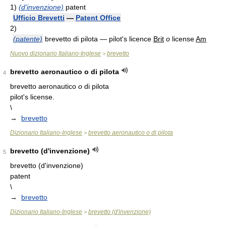
1)
(d'invenzione)
patent
Ufficio Brevetti
—
Patent Office
2)
(patente)
brevetto di pilota — pilot's licence
Brit
o
license
Am
Nuovo dizionario Italiano-Inglese
brevetto
>
brevetto aeronautico o di pilota
4
brevetto aeronautico
o
di pilota
pilot's license.
\
→
brevetto
Dizionario Italiano-Inglese
brevetto aeronautico o di pilota
>
brevetto (d'invenzione)
5
brevetto (d'invenzione)
patent
\
→
brevetto
Dizionario Italiano-Inglese
brevetto (d'invenzione)
>