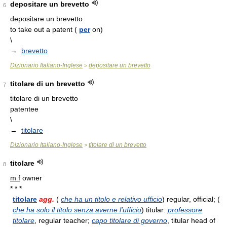
depositare un brevetto
6
depositare un brevetto
to take out a patent (
per
on)
\
→
brevetto
Dizionario Italiano-Inglese
depositare un brevetto
>
titolare di un brevetto
7
titolare di un brevetto
patentee
\
→
titolare
Dizionario Italiano-Inglese
titolare di un brevetto
>
titolare
8
m f
owner
* * *
titolare
agg.
(
che ha un titolo e relativo ufficio
) regular, official; (
che ha solo il titolo senza averne l'ufficio
) titular:
professore
titolare
, regular teacher;
capo titolare di governo
, titular head of