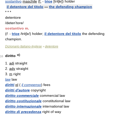
sostantivo
maschile
(
f.
-
trice
[tritʃe]) holder
il detentore del titolo
—
the defending champion
* * *
detentore
/deten'tore/
sostantivo m.
(
f.
-
trice
/trit∫e/) holder;
il detentore del titolo
the defending
champion.
Dizionario Italiano-Inglese
detentore
>
diritto
16
1.
adj
straight
2.
adv
straight
3.
m
right
law
law
diritti
pl
(
il compenso
) fees
diritti d'autore
copyright
diritto commerciale
commercial law
diritto costituzionale
constitutional law
diritto internazionale
international law
diritto di precedenza
right of way