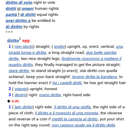
diritto di voto
right to vote
diritti
pl
umani
human rights
parità
f
di diritti
equal rights
aver diritto a
be entitled to
di diritto
by rights
* * *
1
diritto
agg.
1
(
non storto
) straight; (
eretto
) upright, up, erect, vertical:
una
strada lunga e diritta
, a long straight road;
due belle gambe
diritte
, two nice straight legs;
finalmente riuscirono a mettere il
quadro diritto
, they finally managed to get the picture straight;
stare diritto
, to stand straight (
o
erect);
stai diritto con quella
schiena!
, keep your back straight!;
tenere diritta la bandiera
, to
hold the banner erect //
ha i capelli diritti
, he has got straight hair
2
(
onesto
) upright, honest
3
(
destro
) right:
mano diritta
, right-hand side
◆
s.m.
1
(
lato diritto
) right side:
il diritto di una stoffa
, the right side of a
piece of cloth;
il diritto e il rovescio di una moneta
, the obverse
and reverse of a coin //
mettiti la camicia al diritto
, put your shirt
on the right way round;
non capisco quale sia il diritto della