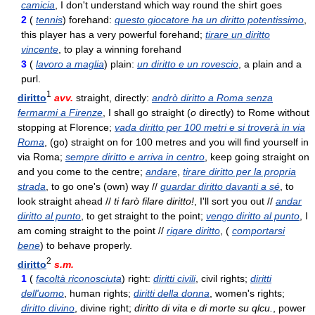
camicia
, I don't understand which way round the shirt goes
2
(
tennis
) forehand:
questo giocatore ha un diritto potentissimo
,
this player has a very powerful forehand;
tirare un diritto
vincente
, to play a winning forehand
3
(
lavoro a maglia
) plain:
un diritto e un rovescio
, a plain and a
purl.
1
diritto
avv.
straight, directly:
andrò diritto a Roma senza
fermarmi a Firenze
, I shall go straight (
o
directly) to Rome without
stopping at Florence;
vada diritto per 100 metri e si troverà in via
Roma
, (go) straight on for 100 metres and you will find yourself in
via Roma;
sempre diritto e arriva in centro
, keep going straight on
and you come to the centre;
andare
,
tirare diritto per la propria
strada
, to go one's (own) way //
guardar diritto davanti a sé
, to
look straight ahead //
ti farò filare diritto!
, I'll sort you out //
andar
diritto al punto
, to get straight to the point;
vengo diritto al punto
, I
am coming straight to the point //
rigare diritto
, (
comportarsi
bene
) to behave properly.
2
diritto
s.m.
1
(
facoltà riconosciuta
) right:
diritti civili
, civil rights;
diritti
dell'uomo
, human rights;
diritti della donna
, women's rights;
diritto divino
, divine right;
diritto di vita e di morte su qlcu.
, power