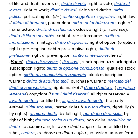
of life and death over s.o.;
diritto di voto
, right to vote;
diritto al
lavoro
, right to work;
diritti e doveri
, rights and duties;
diritti
politici
, political rights; (
dir.
)
diritto soggettivo
,
oggettivo
, right, law
//
diritto di brevetto
, patent right;
diritto di fabbricazione
, right of
manufacture;
diritto di esclusiva
, exclusive right (
o
franchise);
diritto di libero scambio
, right of free intercourse;
diritto di
monetazione
, mintage;
diritto di opzione
, right of option (
o
option
right
o
pre-emption right
o
pre-emptive right);
diritto di
prelazione
, right of pre-emption;
diritto di ritenzione
, lien //
(
Borsa
):
diritto di opzione
(
di azioni
), stock option (
o
stock right
o
subscription right);
diritto di opzione condizionato
, qualified stock
option;
diritto di sottoscrizione azionaria
, stock subscription
warrant;
diritto di acquisto titoli
, purchase warrant;
mercato dei
diritti di sottoscrizione
, rights market //
diritto d'autore
, (
proprietà
letteraria
) copyright //
tutti i diritti riservati
, all rights reserved //
avente diritto a
, entitled to;
la parte avente diritto
, the party
entitled;
diritti acquisiti
, vested rights //
a buon diritto
, rightfully (
o
by rights);
di pieno diritto
, by full right;
per diritto di nascita
, by
right of birth;
rinunzia tacita a un diritto
, non claim;
acquisire un
diritto
, to acquire a right;
avere diritto a qlco.
, to be entitled to
sthg.;
cedere
,
trasferire un diritto a qlcu.
, to assign, to transfer a