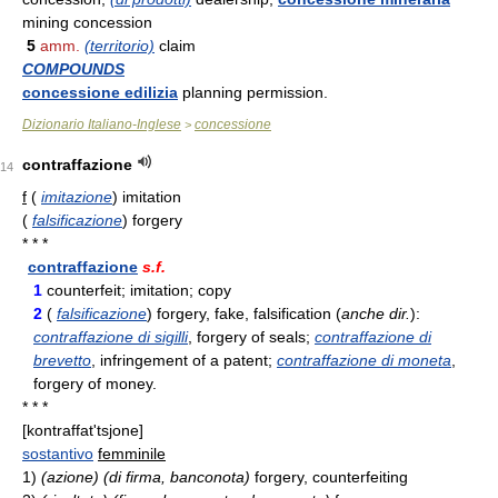
mining concession
5
amm.
(territorio)
claim
COMPOUNDS
concessione edilizia
planning permission.
Dizionario Italiano-Inglese
concessione
>
contraffazione
14
f
(
imitazione
) imitation
(
falsificazione
) forgery
* * *
contraffazione
s.f.
1
counterfeit; imitation; copy
2
(
falsificazione
) forgery, fake, falsification (
anche dir.
):
contraffazione di sigilli
, forgery of seals;
contraffazione di
brevetto
, infringement of a patent;
contraffazione di moneta
,
forgery of money.
* * *
[kontraffat'tsjone]
sostantivo
femminile
1)
(azione) (di firma, banconota)
forgery, counterfeiting