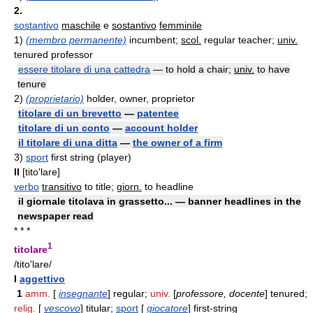
2.
sostantivo
maschile
e
sostantivo
femminile
1)
(membro permanente)
incumbent;
scol.
regular teacher;
univ.
tenured professor
essere titolare di una cattedra
— to hold a chair;
univ.
to have
tenure
2)
(proprietario)
holder, owner, proprietor
titolare di un brevetto
—
patentee
titolare di un conto
—
account holder
il titolare di una ditta
—
the owner of a firm
3)
sport
first string (player)
II
[tito'lare]
verbo
transitivo
to title;
giorn.
to headline
il giornale titolava in grassetto... — banner headlines in the
newspaper read
* * *
1
titolare
/tito'lare/
I
aggettivo
1
amm.
[
insegnante
] regular;
univ.
[
professore, docente
] tenured;
relig.
[
vescovo
] titular;
sport
[
giocatore
] first-string