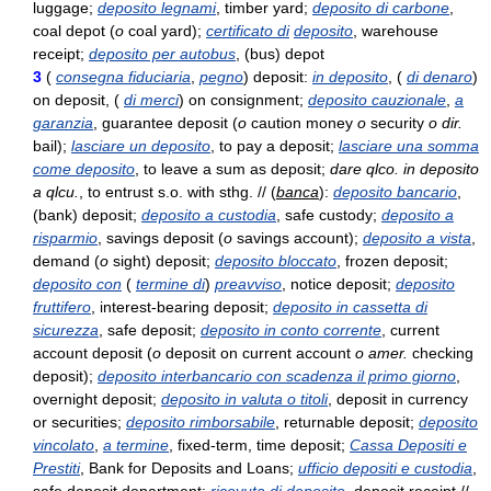
luggage;
deposito legnami
, timber yard;
deposito di carbone
,
coal depot (
o
coal yard);
certificato di
deposito
, warehouse
receipt;
deposito per autobus
, (bus) depot
3
(
consegna fiduciaria
,
pegno
) deposit:
in deposito
, (
di denaro
)
on deposit, (
di merci
) on consignment;
deposito cauzionale
,
a
garanzia
, guarantee deposit (
o
caution money
o
security
o dir.
bail);
lasciare un deposito
, to pay a deposit;
lasciare una somma
come deposito
, to leave a sum as deposit;
dare qlco. in deposito
a qlcu.
, to entrust s.o. with sthg. // (
banca
):
deposito bancario
,
(bank) deposit;
deposito a custodia
, safe custody;
deposito a
risparmio
, savings deposit (
o
savings account);
deposito a vista
,
demand (
o
sight) deposit;
deposito bloccato
, frozen deposit;
deposito con
(
termine di
)
preavviso
, notice deposit;
deposito
fruttifero
, interest-bearing deposit;
deposito in cassetta di
sicurezza
, safe deposit;
deposito in conto corrente
, current
account deposit (
o
deposit on current account
o amer.
checking
deposit);
deposito interbancario con scadenza il primo giorno
,
overnight deposit;
deposito in valuta o titoli
, deposit in currency
or securities;
deposito rimborsabile
, returnable deposit;
deposito
vincolato
,
a termine
, fixed-term, time deposit;
Cassa Depositi e
Prestiti
, Bank for Deposits and Loans;
ufficio depositi e custodia
,