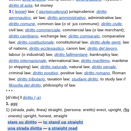
diritto di asta
, lot money
3
(
legge
) law; (
giurisprudenza
) jurisprudence:
diritto
aeronautico
, air law;
diritto amministrativo
, administrative law;
diritto comune
, common law (
o st.
jus commune);
diritto civile
,
civil law;
diritto commerciale
, commercial law (
o
law merchant);
diritto cambiario
, exchange law;
diritto comparato
, comparative
law;
diritto costituzionale
, constitutional law;
diritto delle genti
, law
of nations;
diritto ecclesiastico
, canon law;
diritto del lavoro
,
labour (
o
industrial) law;
diritto fallimentare
, bankruptcy law;
diritto internazionale
, international law;
diritto marittimo
, maritime
(
o
shipping) law;
diritto naturale
, natural law;
diritto penale
,
criminal law;
diritto positivo
, positive law;
diritto romano
, Roman
law;
diritto tributario
, taxation law;
studiare diritto
, to study law //
filosofia del diritto
, philosophy of law.
* * *
[di'ritto]
I
diritto (-a)
1.
agg
1)
(strada, palo, linea)
straight,
(persona: eretto)
erect, upright,
(
fig
: onesto)
upright, honest, straight
stare su diritto
—
to stand up straight
una strada diritta
—
a straight road