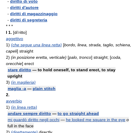
-
diritto di voto
-
diritti d'autore
-
diritti di magazzinaggio
-
diritti di segreteria
* * *
I
1.
[di'ritto]
aggettivo
1)
(che segue una linea retta)
[
bordo, linea, strada, taglio, schiena,
capeli
] straight
2)
(in posizione eretta, verticale)
[
palo, tronco
] straight; [
coda,
orecchie
] erect
stare diritto
— to hold oneself, to stand erect, to stay
upright
3)
(in maglieria)
maglia -a
—
plain stitch
2.
avverbio
1)
(in linea retta)
andare sempre diritto
—
to go straight ahead
mi guardò diritto negli occhi
—
he looked me square in the eye
o
full in the face
2)
(direttamente)
directly