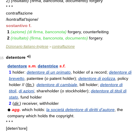
2)
(risultato) (firma, banconota, documento)
forgery
* * *
contraffazione
/kontraffat'tsjone/
sostantivo f.
1
(azione) (di firma, banconota)
forgery, counterfeiting
2
(risultato) (firma, banconota, documento)
forgery.
Dizionario Italiano-Inglese
contraffazione
>
detentore
15
detentore
s.m.
detentrice
s.f.
1
holder:
detentore di un primato
, holder of a record;
detentore di
brevetto
, patentee (
o
patent holder);
detentore di polizza
, policy
holder // (
fin.
):
detentore di cambiale
, bill holder;
detentore di
titoli
,
di azioni
, shareholder (
o
stockholder);
detentore di titoli di
stato
, fund holder
2
(
dir.
) receiver, withholder
◆
agg.
which holds:
la società detentore di diritti d'autore
, the
company which holds the copyright.
* * *
[deten'tore]