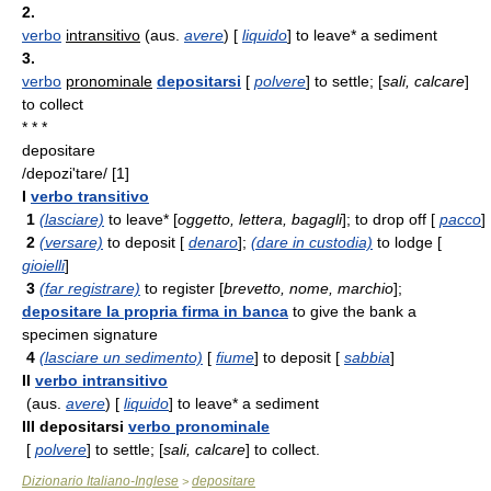
2.
verbo
intransitivo
(aus.
avere
) [
liquido
] to leave* a sediment
3.
verbo
pronominale
depositarsi
[
polvere
] to settle; [
sali, calcare
]
to collect
* * *
depositare
/depozi'tare/ [1]
I
verbo transitivo
1
(lasciare)
to leave* [
oggetto, lettera, bagagli
]; to drop off [
pacco
]
2
(versare)
to deposit [
denaro
];
(dare in custodia)
to lodge [
gioielli
]
3
(far registrare)
to register [
brevetto, nome, marchio
];
depositare la propria firma in banca
to give the bank a
specimen signature
4
(lasciare un sedimento)
[
fiume
] to deposit [
sabbia
]
II
verbo intransitivo
(aus.
avere
) [
liquido
] to leave* a sediment
III depositarsi
verbo pronominale
[
polvere
] to settle; [
sali, calcare
] to collect.
Dizionario Italiano-Inglese
depositare
>