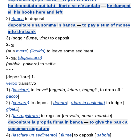
ha depositato qui tutti i libri e se n'è andato
—
he dumped
all his books here and left
2)
Banca
to deposit
depositare una somma in banca
—
to pay a sum of money
into the bank
3)
(
sogg
: fiume, vino)
to deposit
2.
vi
(
aus
avere
)
(liquido)
to leave some sediment
3.
vip
(depositarsi)
(sabbia, polvere)
to settle
* * *
[depozi'tare]
1.
verbo
transitivo
1)
(lasciare)
to leave* [
oggetto, lettera, bagagli
]; to drop off [
pacco
]
2)
(versare)
to deposit [
denaro
];
(dare in custodia)
to lodge [
gioielli
]
3)
(far registrare)
to register [
brevetto, nome, marchio
]
depositare la propria firma in banca
—
to give the bank a
specimen signature
4)
(lasciare un sedimento)
[
fiume
] to deposit [
sabbia
]