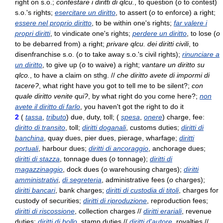
right on s.o.;
contestare i diritti di qlcu.
, to question (
o
to contest)
s.o.'s rights;
esercitare un diritto
, to assert (
o
to enforce) a right;
essere nel proprio diritto
, to be within one's rights;
far valere i
propri diritti
, to vindicate one's rights;
perdere un diritto
, to lose (
o
to be debarred from) a right;
privare qlcu. dei diritti civili
, to
disenfranchise s.o. (
o
to take away s.o.'s civil rights);
rinunciare a
un diritto
, to give up (
o
to waive) a right;
vantare un diritto su
qlco.
, to have a claim on sthg. //
che diritto avete di impormi di
tacere?
, what right have you got to tell me to be silent?;
con
quale diritto venite qui?
, by what right do you come here?;
non
avete il diritto di farlo
, you haven't got the right to do it
2
(
tassa
,
tributo
) due, duty, toll; (
spesa
,
onere
) charge, fee:
diritto di transito
, toll;
diritti doganali
, customs duties;
diritti di
banchina
, quay dues, pier dues, pierage, wharfage;
diritti
portuali
, harbour dues;
diritti di ancoraggio
, anchorage dues;
diritti di stazza
, tonnage dues (
o
tonnage);
diritti di
magazzinaggio
, dock dues (
o
warehousing charges);
diritti
amministrativi
,
di segreteria
, administrative fees (
o
charges);
diritti bancari
, bank charges;
diritti di custodia di titoli
, charges for
custody of securities;
diritti di riproduzione
, reproduction fees;
diritti di riscossione
, collection charges //
diritti erariali
, revenue
duties;
diritti di bollo
, stamp duties //
diritti d'autore
, royalties //