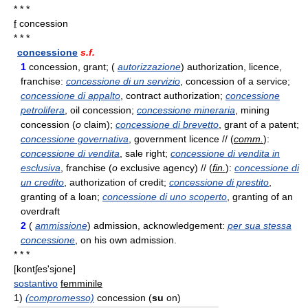
* * *
f
concession
* * *
concessione
s.f.
1
concession, grant; (
autorizzazione
) authorization, licence,
franchise:
concessione di un servizio
, concession of a service;
concessione di appalto
, contract authorization;
concessione
petrolifera
, oil concession;
concessione mineraria
, mining
concession (
o
claim);
concessione di brevetto
, grant of a patent;
concessione governativa
, government licence // (
comm.
):
concessione di vendita
, sale right;
concessione di vendita in
esclusiva
, franchise (
o
exclusive agency) // (
fin.
):
concessione di
un credito
, authorization of credit;
concessione di prestito
,
granting of a loan;
concessione di uno scoperto
, granting of an
overdraft
2
(
ammissione
) admission, acknowledgement:
per sua stessa
concessione
, on his own admission.
* * *
[kontʃes'sjone]
sostantivo
femminile
1)
(compromesso)
concession (
su
on)